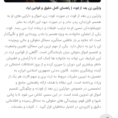
وارثین زن بعد از فوت | راهنمای کامل حقوق و قوانین ارث
وارثین زن بعد از فوت در صورت فوت زن، اموال و دارایی های او به
همسر، فرزندان، پدر، مادر و در صورت نبود این افراد، به سایر
خویشاوندان نسبی او به ترتیب طبقات و درجات ارث می رسد. فوت
یکی از اعضای خانواده، به ویژه همسر یا مادر، رویدادی تلخ و تأثیرگذار
است که علاوه بر بار عاطفی سنگین، مسائل حقوقی و مالی پیچیده
ای را نیز به دنبال دارد. یکی از مهم ترین این مسائل، تعیین وضعیت
و تقسیم اموال متوفی میان بازماندگان است. آگاهی از قوانین ارث در
این شرایط، می تواند به خانواده ها کمک کند تا با آرامش و اطمینان
خاطر بیشتری این دوران را سپری کرده و از بروز اختلافات احتمالی در
آینده پیشگیری نمایند. قانون مدنی جمهوری اسلامی ایران، به
تفصیل به تبیین مقررات مربوط به ارث بری و سهم الارث هر یک از
وراث پرداخته است. این مقاله با هدف ارائه راهنمایی جامع و
تخصصی در خصوص «وارثین زن بعد از فوت» و چگونگی تقسیم
اموال او، تدوین شده است. در این مسیر، تلاش می شود تا با زبانی
شیوا و قابل فهم، پیچیدگی های حقوقی به حداقل رسیده و اطلاعاتی
دقیق و کاربردی در اختیار مخاطبان قرار گیرد. ۱. کلیات و مقدمات …