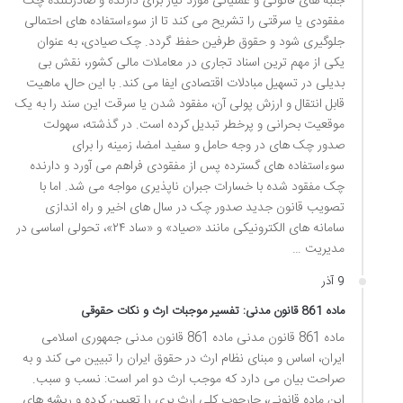
جنبه های قانونی و عملیاتی مورد نیاز برای دارنده و صادرکننده چک
مفقودی یا سرقتی را تشریح می کند تا از سوءاستفاده های احتمالی
جلوگیری شود و حقوق طرفین حفظ گردد. چک صیادی، به عنوان
یکی از مهم ترین اسناد تجاری در معاملات مالی کشور، نقش بی
بدیلی در تسهیل مبادلات اقتصادی ایفا می کند. با این حال، ماهیت
قابل انتقال و ارزش پولی آن، مفقود شدن یا سرقت این سند را به یک
موقعیت بحرانی و پرخطر تبدیل کرده است. در گذشته، سهولت
صدور چک های در وجه حامل و سفید امضا، زمینه را برای
سوءاستفاده های گسترده پس از مفقودی فراهم می آورد و دارنده
چک مفقود شده با خسارات جبران ناپذیری مواجه می شد. اما با
تصویب قانون جدید صدور چک در سال های اخیر و راه اندازی
سامانه های الکترونیکی مانند «صیاد» و «ساد ۲۴»، تحولی اساسی در
مدیریت …
9 آذر
ماده 861 قانون مدنی: تفسیر موجبات ارث و نکات حقوقی
ماده 861 قانون مدنی ماده 861 قانون مدنی جمهوری اسلامی
ایران، اساس و مبنای نظام ارث در حقوق ایران را تبیین می کند و به
صراحت بیان می دارد که موجب ارث دو امر است: نسب و سبب.
این ماده قانونی، چارچوب کلی ارث بری را تعیین کرده و ریشه های