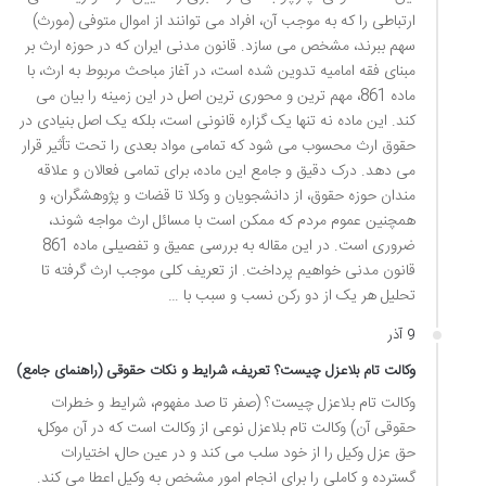
ارتباطی را که به موجب آن، افراد می توانند از اموال متوفی (مورث)
سهم ببرند، مشخص می سازد. قانون مدنی ایران که در حوزه ارث بر
مبنای فقه امامیه تدوین شده است، در آغاز مباحث مربوط به ارث، با
ماده 861، مهم ترین و محوری ترین اصل در این زمینه را بیان می
کند. این ماده نه تنها یک گزاره قانونی است، بلکه یک اصل بنیادی در
حقوق ارث محسوب می شود که تمامی مواد بعدی را تحت تأثیر قرار
می دهد. درک دقیق و جامع این ماده، برای تمامی فعالان و علاقه
مندان حوزه حقوق، از دانشجویان و وکلا تا قضات و پژوهشگران، و
همچنین عموم مردم که ممکن است با مسائل ارث مواجه شوند،
ضروری است. در این مقاله به بررسی عمیق و تفصیلی ماده 861
قانون مدنی خواهیم پرداخت. از تعریف کلی موجب ارث گرفته تا
تحلیل هر یک از دو رکن نسب و سبب با …
9 آذر
وکالت تام بلاعزل چیست؟ تعریف، شرایط و نکات حقوقی (راهنمای جامع)
وکالت تام بلاعزل چیست؟ (صفر تا صد مفهوم، شرایط و خطرات
حقوقی آن) وکالت تام بلاعزل نوعی از وکالت است که در آن موکل،
حق عزل وکیل را از خود سلب می کند و در عین حال، اختیارات
گسترده و کاملی را برای انجام امور مشخص به وکیل اعطا می کند.