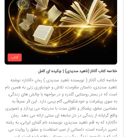
کتاب
خلاصه کتاب آتاناز (ناهید سدیدی) | چکیده ای کامل
خلاصه کتاب آتاناز ( نویسنده ناهید سدیدی ) رمان «آتاناز» نوشته
ناهید سدیدی، داستان مقاومت، تلاش و خودباوری زنی به همین نام
است که در بستر روستایی گلدره و در مواجهه با چالش های زندگی،
به سوی پیشرفت و خودشکوفایی گام برمی دارد. این اثر عمیقاً به
مضامین عشق، پشتکار و تقابل سنت با مدرنیته می پردازد و تصویری
واقع گرایانه از زندگی در دل جامعه ای سنتی ارائه می دهد. رمان
«آتاناز» که به قلم ناهید سدیدی، نویسنده نام آشنای ایرانی، به رشته
تحریر درآمده است، داستانی از صبر، استقامت و عشق را روایت می
کند که در تاروپود زندگی یک زن روستایی بافته شده است. این