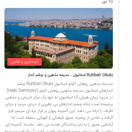
10 مهر
گردشگری و اقامتی
Ruhban Okulu استانبول – مدرسه مذهبی و چشم انداز
مدرسه مذهبی روهبان اکولو استانبول Ruhban Okulu چشم
اندازهای استانبول مدرسه مذهبی روهبان اکولو (Halki Seminary)
در جزیره زیبای هیبلی آدا استانبول، نه تنها یک مرکز تاریخی و مذهبی
برجسته است، بلکه چشم اندازهای بی نظیری از دریای مرمره و جزایر
اطراف را ارائه می دهد. این گنجینه پنهان بر فراز تپه ای سرسبز قرار
گرفته و نمادی از پیشینه عمیق فرهنگی و الهیاتی منطقه است که
آرامشی عمیق را به بازدیدکنندگان هدیه می دهد. مقدمه: گنجینه ای
پنهان در قلب دریای مرمره استانبول، شهری که در آن تاریخ و مدرنیته