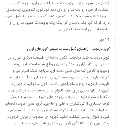
فرد از خوانش تاریخ را برای مخاطب فراهم می آورد. چیت گران با
استفاده از خرده روایت ها و زوایای دید گوناگون، تصویری چندبعدی
از رویدادها و شخصیت ها ارائه می دهد که خواننده را به تأمل وامی
دارد. او نه تنها یک داستان گو، بلکه یک پژوهشگر عمیق در روان و
جامعه انسانی است که با نثری …
14 مهر
کویر مرنجاب | راهنمای کامل سفر به عروس کویرهای ایران
کویر مرنجاب کویر مرنجاب، نگین درخشان طبیعت مرکزی ایران، در
شمال شهرستان آران و بیدگل اصفهان واقع شده است. این پهنه
وسیع، با تلاقی تپه های شنی ماسه ای، دریاچه نمک اسرارآمیز و
کاروانسرای تاریخی صفوی، مقصدی بی نظیر برای علاقه مندان به
طبیعت گردی، تاریخ و ماجراجویی است. کویر مرنجاب، از دیرباز تا
کنون، نه تنها محلی برای عبور کاروان ها در مسیر جاده ابریشم بوده،
بلکه با چشم اندازهای بدیع و پدیده های طبیعی منحصربه فردش،
توجه بسیاری از گردشگران داخلی و خارجی، گروه های آفرود، منجمان
و خانواده ها را به خود جلب کرده است. این منطقه، با اکوسیستمی
غنی و تنوع زیستی شگفت انگیز، تجربه ای متفاوت از بیابان گردی را
پیش روی بازدیدکنندگان قرار می دهد. زیبایی های مرنجاب، از