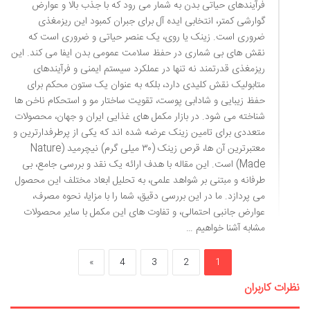
فرآیندهای حیاتی بدن به شمار می رود که با جذب بالا و عوارض
گوارشی کمتر، انتخابی ایده آل برای جبران کمبود این ریزمغذی
ضروری است. زینک یا روی، یک عنصر حیاتی و ضروری است که
نقش های بی شماری در حفظ سلامت عمومی بدن ایفا می کند. این
ریزمغذی قدرتمند نه تنها در عملکرد سیستم ایمنی و فرآیندهای
متابولیک نقش کلیدی دارد، بلکه به عنوان یک ستون محکم برای
حفظ زیبایی و شادابی پوست، تقویت ساختار مو و استحکام ناخن ها
شناخته می شود. در بازار مکمل های غذایی ایران و جهان، محصولات
متعددی برای تامین زینک عرضه شده اند که یکی از پرطرفدارترین و
معتبرترین آن ها، قرص زینک (۳۰ میلی گرم) نیچرمید (Nature
Made) است. این مقاله با هدف ارائه یک نقد و بررسی جامع، بی
طرفانه و مبتنی بر شواهد علمی، به تحلیل ابعاد مختلف این محصول
می پردازد. ما در این بررسی دقیق، شما را با مزایا، نحوه مصرف،
عوارض جانبی احتمالی، و تفاوت های این مکمل با سایر محصولات
مشابه آشنا خواهیم …
»
4
3
2
1
نظرات کاربران