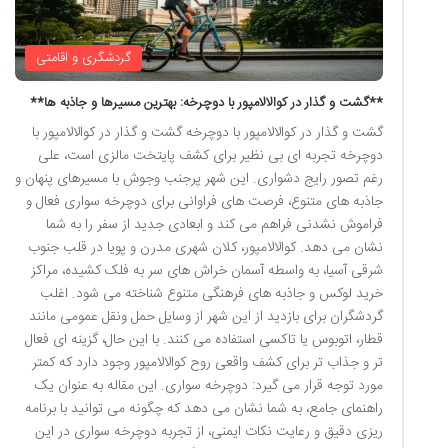
گردشگری و اقامتی
**گشت و گذار در کوالالامپور با دوچرخه: بهترین مسیرها و جاذبه ها**
گشت و گذار در کوالالامپور با دوچرخه گشت و گذار در کوالالامپور با
دوچرخه تجربه ای بی نظیر برای کشف پایتخت مالزی است، علی
رغم تصور رایج دشواری. این شهر پرجنب وجوش با مسیرهای پنهان و
جاذبه های متنوع، فرصت های فراوانی برای دوچرخه سواری فعال و
فراموش نشدنی فراهم می کند و ابعادی جدید از سفر را به شما
نشان می دهد. کوالالامپور، کلان شهری مدرن و پویا در قلب جنوب
شرقی آسیا، به واسطه آسمان خراش های سر به فلک کشیده، مراکز
خرید لوکس و جاذبه های فرهنگی متنوع شناخته می شود. اغلب
گردشگران برای بازدید از این شهر از وسایل حمل ونقل عمومی مانند
قطار، اتوبوس یا تاکسی استفاده می کنند. با این حال، گزینه ای فعال
تر و جذاب تر برای کشف واقعی روح کوالالامپور وجود دارد که کمتر
مورد توجه قرار می گیرد: دوچرخه سواری. این مقاله به عنوان یک
راهنمای جامع، به شما نشان می دهد که چگونه می توانید با برنامه
ریزی دقیق و رعایت نکات ایمنی، از تجربه دوچرخه سواری در این