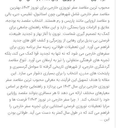
محبوب ترین مقاصد سفر نوروزی خارجی برای نوروز ۱۴۰۳، بهترین
مقاصد سفر خارجی شامل شهرهایی چون استانبول، تفلیس، دبی، بالی
و مقاصد اروپایی مانند پاریس و رم هستند. انتخاب مقصد به بودجه،
علایق و الزامات ویزا بستگی دارد و این مقاله راهنمای جامعی برای
کمک به تصمیم گیری شماست. نوروز، با آغاز بهار و تجدید طبیعت،
فرصتی بی بدیل برای رهایی از روزمرگی و کشف افق های جدید
فراهم می آورد. این تعطیلات طولانی، زمینه ساز برنامه ریزی برای
سفرهای خارجی می شود که نه تنها به تجدید قوا کمک می کند، بلکه
تجربه های فرهنگی متفاوتی را نیز به ارمغان می آورد. تنوع مقاصد
گردشگری خارجی، از شهرهای تاریخی گرفته تا سواحل گرمسیری و
پایتخت های مدرن، انتخاب را برای بسیاری دشوار می سازد. این
مقاله با هدف تسهیل این فرآیند، به معرفی محبوب ترین مقاصد سفر
نوروزی خارجی برای سال ۱۴۰۳ می پردازد و راهنمایی جامع بر اساس
معیارهای مختلف ارائه می دهد تا هر مسافری بتواند مقصد رؤیایی
خود را انتخاب کند. ۱. چرا سفر خارجی در نوروز ۱۴۰۳؟ فرصت ها و
مزایا تعطیلات نوروزی فرصتی استثنایی برای تجربه سفر خارجی را
فراهم می کند که در طول سال کمتر به دست می آید. طولانی بودن
این …