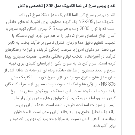
نقد و بررسی سرخ کن ناسا الکتریک مدل 305 | تخصصی و کامل
نقد و بررسی سرخ کن ناسا الکتریک مدل 305 سرخ کن ناسا
الکتریک مدل NS-305 یک گزینه مطلوب برای آشپزخانه های خانگی
است که با توان 2000 وات و ظرفیت 2.5 لیتری، امکان تهیه سریع و
آسان انواع غذاهای سرخ کردنی را فراهم می آورد. این دستگاه با
قابلیت تنظیم دقیق دما و زمان، کنترل کاملی بر فرآیند پخت به کاربر
می دهد. در دنیای امروز با سرعت زندگی فزاینده و نیاز به راهکارهای
کارآمد در آشپزخانه، انتخاب لوازم خانگی مناسب اهمیت بسیاری پیدا
کرده است. سرخ کن ها به عنوان یکی از ابزارهای کلیدی برای تهیه
سریع و لذیذ بسیاری از غذاها، جایگاه ویژه ای در خانه ها یافته اند. از
میان مدل های متنوع موجود در بازار، سرخ کن ناسا الکتریک مدل
NS-305 با ویژگی ها و امکانات خود، توجه بسیاری از مصرف کنندگان
را به خود جلب کرده است. این دستگاه با رویکردی سنتی به سرخ
کردن عمیق، اما با بهره گیری از تکنولوژی های مدرن برای ارتقاء
ایمنی و سهولت استفاده، طراحی شده است. هدف از این بررسی،
ارائه یک تحلیل جامع و بی طرفانه از این مدل است تا مخاطبان
بتوانند با آگاهی کامل نسبت به مزایا و معایب آن، بهترین تصمیم را
برای آشپزخانه …