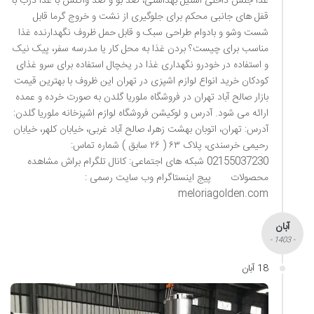
غذا جنس داخلی استیل بهداشتی، ضد بو و ضد واکنش با غذا درب با
قفل های جانبی محکم برای جلوگیری از نشت و خروج گرما قابل
شست وشو و بادوام طراحی سبک و قابل حمل ظروف نگهدارنده غذا
مناسب برای چیست؟ بردن غذا به محل کار یا مدرسه سفر، پیک نیک
و استفاده در خودرو نگهداری غذا در یخچال استفاده برای سرو غذای
کودکان خرید انواع لوازم اشپزی در تهران این ظروف با بهترین قیمت
بازار صالح آباد تهران در فروشگاه ملوریا گلدن به صورت خرده و عمده
ارائه می شود. آدرس و لوکیشن فروشگاه لوازم اشپزخانه ملوریا گلدن:
آدرس: تهران، اتوبان بهشت زهرا، صالح آباد غربی، خیابان کلهر، خیابان
رحیمی خرسندی، پلاک ۶۳ ( ۲۶ سابق ) شماره تماس:
02155037230 شبکه های اجتماعی: کانال تلگرام براش مشاهده
محصولات پیج اینستاگرام وب سایت رسمی :
meloriagolden.com
آبان
- 1403 -
18 آبان