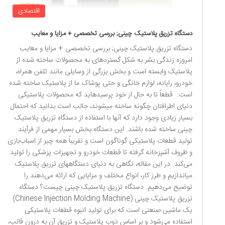
اقتصادی
دستگاه تزریق پلاستیک چینی; بررسی تخصصی + مزایا و معایب
دستگاه تزریق پلاستیک چینی; بررسی تخصصی + مزایا و معایب
امروزه زندگی بشر به شکل گسترده­ای به محصولات ساخته شده از
پلاستیک وابسته است و بخش بزرگی از وسایلی مانند تلفن همراه،
خودرو، رایانه، لوازم خانگی و حتی پوشاک ما از پلاستیک ساخته شده
است. قطعاً تا به حال از خود پرسیده­اید که محصولات پلاستیکی
دنیای اطرافتان چگونه ساخته می­شوند، جالب است بدانید که احتمال
بسیار زیادی وجود دارد که آنها با استفاده از دستگاه تزریق پلاستیک
چینی ساخته شده باشند. این دستگاه بخش بسیار مهمی از فرآیند
تولید قطعات پلاستیکی گوناگون است و تقریباً همه چیز از اسباب‌بازی
و ظروف آشپزخانه گرفته تا قطعات خودرو و تجهیزات پزشکی را تولید
می‌کند. در این مقاله، نگاهی به دنیای دستگاه­های تزریق پلاستیک
می­اندازیم و طرز کار، انواع مختلف و مزایایی که ارائه می‌دهند را
توضیح می‌دهیم. دستگاه تزریق پلاستیک چینی چیست؟ دستگاه
تزریق پلاستیک چینی (Chinese Injection Molding Machine)
یک ماشین صنعتی است که برای تولید انبوه قطعات پلاستیکی
استفاده می‌شود و بر اساس ذوب پلاستیک و تزریق آن به درون قالب،