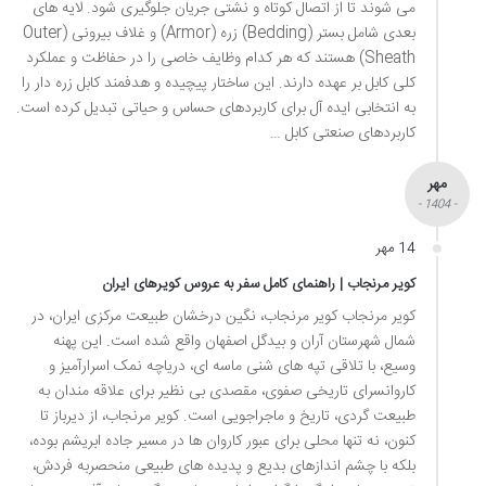
می شوند تا از اتصال کوتاه و نشتی جریان جلوگیری شود. لایه های
بعدی شامل بستر (Bedding) زره (Armor) و غلاف بیرونی (Outer
Sheath) هستند که هر کدام وظایف خاصی را در حفاظت و عملکرد
کلی کابل بر عهده دارند. این ساختار پیچیده و هدفمند کابل زره دار را
به انتخابی ایده آل برای کاربردهای حساس و حیاتی تبدیل کرده است.
کاربردهای صنعتی کابل …
مهر
- 1404 -
14 مهر
کویر مرنجاب | راهنمای کامل سفر به عروس کویرهای ایران
کویر مرنجاب کویر مرنجاب، نگین درخشان طبیعت مرکزی ایران، در
شمال شهرستان آران و بیدگل اصفهان واقع شده است. این پهنه
وسیع، با تلاقی تپه های شنی ماسه ای، دریاچه نمک اسرارآمیز و
کاروانسرای تاریخی صفوی، مقصدی بی نظیر برای علاقه مندان به
طبیعت گردی، تاریخ و ماجراجویی است. کویر مرنجاب، از دیرباز تا
کنون، نه تنها محلی برای عبور کاروان ها در مسیر جاده ابریشم بوده،
بلکه با چشم اندازهای بدیع و پدیده های طبیعی منحصربه فردش،