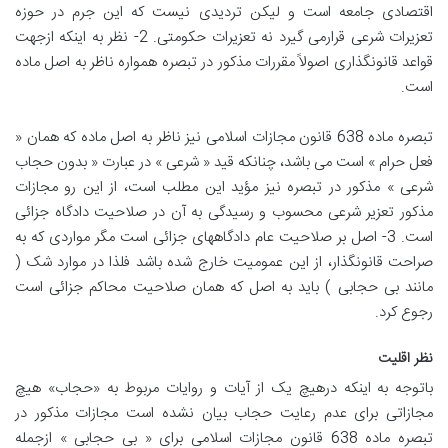
اقتصادی جامعه است و لیکن تردیدی نیست که این جرم در حوزه
تعزیرات شرعی قرارمی گیرد نه تعزیرات حکومتی. 2- نظر به اینکه ازجهت
قواعد قانونگذاری اصولاً مقررات مذکور در تبصره همواره ناظر به اصل ماده
است.
تبصره ماده 638 قانون مجازات اسلامی نیز ناظر به اصل ماده که همان «
فعل حرام » است می باشد، چنانکه قید « شرعی » در عبارت « بدون حجاب
شرعی » مذکور در تبصره نیز مؤید این مطلب است، از این‌ رو مجازات
مذکور تعزیر شرعی محسوب و رسیدگی به آن در صلاحیت دادگاه جزائی
است. 3- اصل بر صلاحیت عام دادگاههای جزائی است مگر مواردی که به
صراحت قانونگذار، از این عمومیت خارج شده باشد فلذا در موارد شک (
مانند بی‌ حجابی ) باید به اصل که همان صلاحیت محاکم جزائی است
رجوع کرد.
نظر اقلیت
باتوجه به اینکه درهیچ یک از آیات و روایات مربوط به «حجاب» هیچ
مجازاتی برای عدم رعایت حجاب بیان نشده است مجازات مذکور در
تبصره ماده 638 قانون مجازات اسلامی برای « بی حجابی » ازجمله