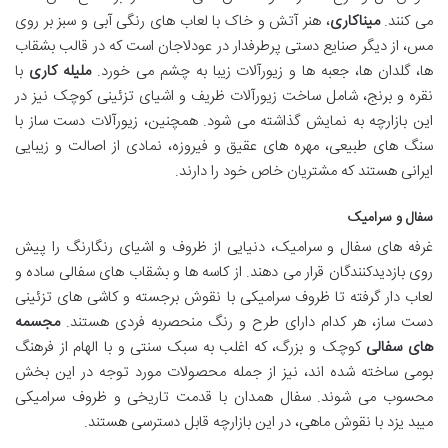
می کنند.
میناکاری
، هنر آتش و خاک با لعاب های رنگی آبی و سبز بر روی
مس، از دیگر صنایع دستی پرطرفدار در عودلاجان است که در قالب بشقاب
ها، گلدان ها، جعبه ها و زیورآلات زیبا به چشم می خورد.
ملیله کاری
با
نقره و برنج، شامل ساخت زیورآلات ظریف و اشیای تزئینی کوچک نیز در
این بازارچه به نمایش گذاشته می شود. همچنین، زیورآلات دست ساز با
سنگ های طبیعی، مهره های عقیق و فیروزه، نمادی از اصالت و زیبایی
ایرانی هستند که مشتریان خاص خود را دارند.
سفال و سرامیک
غرفه های سفال و سرامیک، دنیایی از ظروف و اشیای رنگارنگ را پیش
روی بازدیدکنندگان قرار می دهند. از کاسه ها و بشقاب های سفالی ساده و
لعاب دار گرفته تا ظروف سرامیکی با نقوش برجسته و کاشی های تزئینی
دست ساز، هر کدام دارای طرح و رنگ منحصربه فردی هستند.
مجسمه
های سفالی
کوچک و بزرگ، که اغلب به سبک سنتی و با الهام از فرهنگ
بومی ساخته شده اند، نیز از جمله محصولات مورد توجه در این بخش
محسوب می شوند. سفال همدان با قدمت تاریخی و ظروف سرامیکی
میبد یزد با نقوش ماهی، در این بازارچه قابل دسترسی هستند.