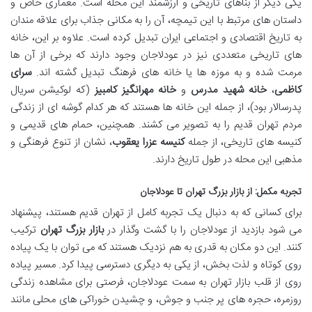
یکی دیگر از بناهای تاریخی و ارزشمند این محله است. معماری خاص و
داستان های مرتبط با این تیمچه، آن را به مکانی جذاب برای علاقه مندان
به تاریخ اقتصادی و اجتماعی ایران تبدیل کرده است. علاوه بر این، خانه
های تاریخی متعددی نیز در عودلاجان وجود دارند که برخی از آن ها
مرمت شده و به موزه ها یا خانه های فرهنگ تبدیل گشته اند.
سرای
کاظمی
،
خانه شهید مدرس
و
خانه مهرانگیز کامبیز
(که لوکیشن سریال
پدرسالار بود)، از جمله این خانه ها هستند که هر کدام گوشه ای از زندگی
مردم تهران قدیم را به تصویر می کشند. همچنین، حمام های قدیمی و
کنیسه های تاریخی، از جمله
کنیسه عزرا یعقوب
، نشان از تنوع فرهنگی و
مذهبی این محله در طول تاریخ دارند.
تجربه مکمل: از بازار بزرگ تهران تا عودلاجان
برای کسانی که به دنبال یک تجربه کامل از تهران قدیم هستند، پیشنهاد
می شود بازدید از عودلاجان را با گشت وگذار در
بازار بزرگ تهران
ترکیب
کنند. این دو مکان به قدری به هم نزدیک هستند که می توان با یک پیاده
روی کوتاه و لذت بخش، از یکی به دیگری دسترسی پیدا کرد. مسیر پیاده
روی از قلب بازار تهران به سمت عودلاجان، فرصتی برای مشاهده زندگی
روزمره، حجره های پر جنب و جوش، و چشیدن خوراکی های محلی مانند