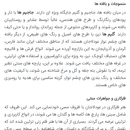
منسوجات و بافته ها
در میان بافته ها، جاجیم و گلیم جایگاه ویژه ای دارند.
جاجیم ها
با تار و
پودهای رنگارنگ و طرح های هندسی، غالباً توسط عشایر و روستاییان
بافته می شوند و کاربردهای متنوعی از جمله زیرانداز، روانداز و یا حتی کیف
دارند.
گلیم ها
نیز، با طرح های اصیل و رنگ های طبیعی، از دیگر بافته
های چشم نواز عودلاجان هستند که از مناطق مختلف ایران مانند فارس،
کرمان و آذربایجان به این بازارچه آورده می شوند. انواع فرش ها و قالیچه
های دستباف کوچک نیز، به ویژه برای دکوراسیون و استفاده های تزئینی،
در غرفه های مختلف یافت می شوند. علاوه بر این، پارچه های سنتی نظیر
ترمه، که با نقوش بته جقه و گل و مرغ شناخته می شوند، با کیفیت های
مختلف و رنگ بندی های چشم نواز، گزینه مناسبی برای هدیه یا رومیزی
های خاص هستند.
فلزکاری و جواهرات سنتی
هنر فلزکاری در عودلاجان با ظروف مسی خودنمایی می کند. این ظروف که
شامل سینی ها، پارچ ها، کاسه ها و گلدان ها می شوند، در انواع کاربردی و
تزئینی عرضه می گردند. بسیاری از آن ها با هنر قلم زنی تزئین شده اند که
نقوش گل و مرغ، شکارگاه و داستان های شاهنامه را بر سطح مس حک