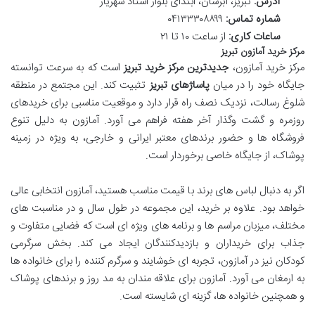
آدرس:
تبریز، آبرسان، ابتدای بلوار استاد شهریار
شماره تماس:
۰۴۱۳۳۳۰۸۸۹۹
ساعات کاری:
از ساعت ۱۰ تا ۲۱
مرکز خرید آمازون تبریز
مرکز خرید آمازون،
جدیدترین مرکز خرید تبریز
است که به سرعت توانسته
جایگاه خود را در میان
پاساژهای تبریز
تثبیت کند. این مجتمع در منطقه
شلوغ رسالت، نزدیک نصف راه قرار دارد و موقعیت مناسبی برای خریدهای
روزمره و گشت وگذار آخر هفته فراهم می آورد. آمازون به دلیل تنوع
فروشگاه ها و حضور برندهای معتبر ایرانی و خارجی، به ویژه در زمینه
پوشاک، از جایگاه خاصی برخوردار است.
اگر به دنبال لباس های برند با قیمت مناسب هستید، آمازون انتخابی عالی
خواهد بود. علاوه بر خرید، این مجموعه در طول سال و در مناسبت های
مختلف، میزبان مراسم ها و برنامه های ویژه ای است که فضایی متفاوت و
جذاب برای خریداران و بازدیدکنندگان ایجاد می کند. بخش سرگرمی
کودکان نیز در آمازون، تجربه ای خوشایند و سرگرم کننده را برای خانواده ها
به ارمغان می آورد. آمازون برای علاقه مندان به مد روز و برندهای پوشاک
و همچنین خانواده ها، گزینه ای شایسته است.