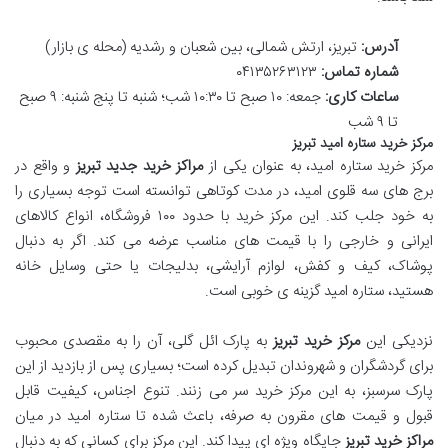
آدرس:
تبریز، ارتش شمالی، بین شعبان و رشدیه (محله ی بازار)
شماره تماس:
۰۴۱۳۵۲۶۳۱۲۳
ساعات کاری:
جمعه: ۱۰ صبح تا ۱۰:۳۰ شب؛ شنبه تا پنج شنبه: ۹ صبح
تا ۹ شب
مرکز خرید ستاره امید تبریز
مرکز خرید ستاره امید، به عنوان یکی از
مراکز خرید جدید تبریز
و واقع در
برج های سه قلوی امید، در مدت کوتاهی توانسته است توجه بسیاری را
به خود جلب کند. این مرکز خرید با حدود ۱۰۰ فروشگاه، انواع کالاهای
ایرانی و خارجی را با قیمت های مناسب عرضه می کند. اگر به دنبال
پوشاک، کیف و کفش، لوازم آرایشی، بدلیجات یا حتی وسایل خانه
هستید، ستاره امید گزینه ی خوبی است.
نزدیکی این
مرکز خرید تبریز
به پارک ائل گلی، آن را به مقصدی محبوب
برای گردشگران و شهروندان تبدیل کرده است؛ بسیاری پس از بازدید از این
پارک سرسبز، به این مرکز خرید سر می زنند. تنوع اجناس، کیفیت قابل
قبول و قیمت های مقرون به صرفه، باعث شده تا ستاره امید در میان
مراکز خرید تبریز
جایگاه ویژه ای پیدا کند. این مرکز برای کسانی که به دنبال