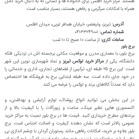
هستند. مرکز خرید اطلس برای خانواده ها و کسانی که به دنبال خرید کامل
همراه با امکانات سرگرمی و رفاهی هستند، بسیار مناسب است.
آدرس:
تبریز، ولیعصر، خیابان همافر غربی، میدان اطلس
شماره تماس:
۰۴۱۳۳۲۴۹۰۰۱
ساعات کاری:
از ساعت ۱۰ صبح تا ۱۰ شب
برج بلور
برج بلور، با معماری مدرن و موقعیت مکانی برجسته اش در نزدیکی فلکه
دانشگاه، یکی از
مراکز خرید لوکس تبریز
و نماد شهرسازی نوین این شهر
است. این برج ۲۵ طبقه ای، ترکیبی از فضاهای تجاری، اداری و خدماتی را
در خود جای داده است. سه طبقه ابتدایی برج به فروشگاه ها اختصاص
دارد که عمدتاً کالاهای برند و لوکس را عرضه می کنند.
در این بخش می توانید انواع پوشاک، لوازم آرایشی و بهداشتی، و
اکسسوری هایی نظیر عینک، ساعت و زیورآلات را با کیفیت بالا و از
برندهای مطرح خریداری کنید. قیمت ها در برج بلور نسبت به مراکز خرید
عمومی بالاتر است که نشان دهنده کیفیت و اصالت اجناس است. برج
بلور علاوه بر خرید، امکانات رفاهی مانند رستوران گردان با چشم اندازی بی
نظیر از شهر و فودکورت را نیز در خود جای داده است، که آن را به گزینه ای