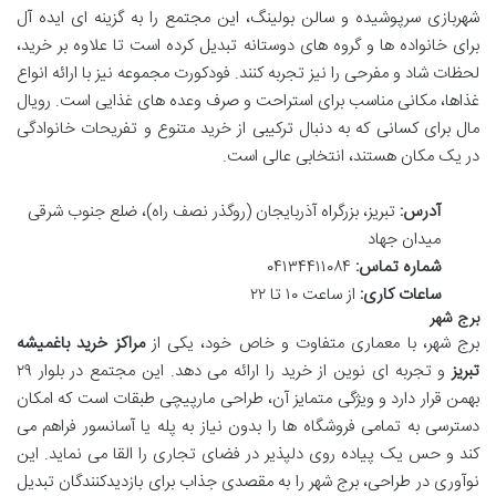
شهربازی سرپوشیده و سالن بولینگ، این مجتمع را به گزینه ای ایده آل
برای خانواده ها و گروه های دوستانه تبدیل کرده است تا علاوه بر خرید،
لحظات شاد و مفرحی را نیز تجربه کنند. فودکورت مجموعه نیز با ارائه انواع
غذاها، مکانی مناسب برای استراحت و صرف وعده های غذایی است. رویال
مال برای کسانی که به دنبال ترکیبی از خرید متنوع و تفریحات خانوادگی
در یک مکان هستند، انتخابی عالی است.
آدرس:
تبریز، بزرگراه آذربایجان (روگذر نصف راه)، ضلع جنوب شرقی
میدان جهاد
شماره تماس:
۰۴۱۳۴۴۱۱۰۸۴
ساعات کاری:
از ساعت ۱۰ تا ۲۲
برج شهر
برج شهر، با معماری متفاوت و خاص خود، یکی از
مراکز خرید باغمیشه
تبریز
و تجربه ای نوین از خرید را ارائه می دهد. این مجتمع در بلوار ۲۹
بهمن قرار دارد و ویژگی متمایز آن، طراحی مارپیچی طبقات است که امکان
دسترسی به تمامی فروشگاه ها را بدون نیاز به پله یا آسانسور فراهم می
کند و حس یک پیاده روی دلپذیر در فضای تجاری را القا می نماید. این
نوآوری در طراحی، برج شهر را به مقصدی جذاب برای بازدیدکنندگان تبدیل