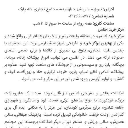
آدرس:
تبریز، میدان شهید فهمیده، مجتمع تجاری لاله پارک
شماره تماس:
۰۴۱۳۶۶۰۰۷۷۷
ساعات کاری:
همه روزه از ساعت ۱۰ صبح تا ۱۱ شب
مرکز خرید اطلس
مرکز خرید اطلس، در منطقه ولیعصر تبریز و خیابان همافر غربی واقع شده و
یکی از
بهترین مراکز خرید و تفریحی تبریز
به شمار می رود. این مجموعه با
چندین طبقه تجاری، تنوع بی نظیری از کالاها را برای تمامی اعضای
خانواده ارائه می دهد. در اطلس می توانید انواع پوشاک زنانه، مردانه،
بچگانه، بارداری و سیسمونی را از فروشگاه های متعدد تهیه کنید. علاوه بر
پوشاک، اقلامی نظیر اسباب بازی، ظروف تزئینی، طلا و زیورآلات، کیف و
کفش، و لوازم آرایشی و بهداشتی نیز در این مرکز یافت می شوند.
امکانات رفاهی و تفریحی اطلس نیز قابل توجه است؛ یک هایپرمارکت
بزرگ، فودکورت با انواع غذاهای ترکی، فست فود و خانگی، و شهربازی
«قلعه شادی» برای سرگرمی کودکان، این مرکز را به مکانی ایده آل برای
گذراندن اوقات فراغت خانوادگی تبدیل کرده است. پارکینگ طبقاتی، سالن
همایش، سالن ورزش و استخر نیز از دیگر امکانات برجسته این مجتمع