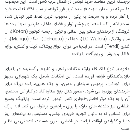
برجسته ترین مقاصد خرید لوکس در شمال غرب کشور است. این مجموعه
عظیم که در میدان شهید فهمیده تبریز قرار گرفته، از سال ۱۳۹۱ فعالیت خود
را آغاز کرده و به سرعت به یکی از محبوب ترین نقاط شهر تبدیل شده
است. لاله پارک با معماری چشم نواز و فضای داخلی دلپذیر، میزبان ده ها
فروشگاه از برندهای معتبر بین المللی و ترکی از جمله کوتون (Koton)، ال
سی واکیکی (LC Waikiki)، دیفکتو (DeFacto)، منگو (Mango)، و
فندی (Fendi) است. در اینجا می توان انواع پوشاک، کیف و کفش، لوازم
خانگی، ورزشی و زیورآلات را یافت.
علاوه بر تنوع کالا، لاله پارک امکانات رفاهی و تفریحی گسترده ای را برای
بازدیدکنندگان فراهم آورده است. این امکانات شامل یک شهربازی مجهز
برای کودکان، پردیس سینمایی مدرن، و یک هایپرمارکت بزرگ برای
خریدهای روزمره می شود. حضور هتل پنج ستاره کایا در کنار این مجتمع،
آن را به یک مرکز اقامتی-تجاری کامل تبدیل کرده است. پارکینگ وسیع
طبقاتی نیز دغدغه جای پارک را برای مراجعین برطرف می کند. لاله پارک
برای کسانی که به دنبال تجربه خریدی لوکس، دسترسی به برندهای روز
دنیا و گذراندن اوقات فراغت در فضایی مدرن هستند، انتخابی بی نظیر
است.