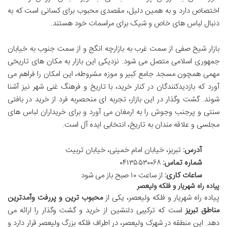
اختصاص دارد و به همین دلیل، مقصدی محبوب برای کسانی است که به
دنبال لباس های خاص و شیک برای مراسمات خود هستند.
بازار شیخ صفی از سمت غرب به بازارچه انگج و از سمت جنوب به خیابان
جمهوری اسلامی متصل می شود. نزدیکی این بازار به مکان های تاریخی
مهمی همچون مسجد جامع کبیر و موزه مشروطه، این امکان را فراهم می
آورد که بازدیدکنندگان در کنار خرید، با تاریخ و فرهنگ غنی شهر نیز آشنا
شوند. گشت وگذار در این بازار، تجربه ای منحصربه فرد از خرید در بافتی
سنتی و پرجنب وجوش را به ارمغان می آورد و برای خریداران لباس های
مجلسی و علاقه مندان به تاریخ، انتخابی ایده آل است.
آدرس:
تبریز، خیابان امام خمینی، خیابان تربیت
شماره تماس:
۰۴۱۳۵۵۳۰۰۶۸
ساعات کاری:
از ساعت ۱۰ صبح باز می شود
پیاده راه شهریار و فلکه ولیعصر
پیاده راه شهریار و فلکه ولیعصر، یکی از
محبوب ترین و پررفت وآمدترین
مناطق تبریز
است که ترکیبی دلنشین از خرید و گشت وگذار را ارائه می
دهد. این منطقه در شهرک ولیعصر، در اطراف فلکه بزرگ ولیعصر قرار دارد و