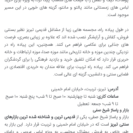
پوشاک، کیف و کفش را با قیمت های مناسب پیدا کرد، به ویژه برای خرید
لباس های زمستانی مانند پالتو و مانتو، گزینه های خوبی در این مسیر
موجود است.
در طول پیاده راه، مجسمه هایی زیبا از مشاغل قدیمی تبریز نظیر بستنی
فروش، کفاش و آرایشگر نصب شده اند که علاوه بر زیبایی بصری، فرصت
های جذابی برای عکاسی فراهم می کنند. همچنین، این پیاده راه در
نزدیکی چندین موزه و خانه تاریخی مانند موزه صدا، موزه ارتباطات و خانه
حریری قرار دارد که امکان تلفیق خرید و بازدید فرهنگی را برای گردشگران
فراهم می کند. پیاده راه تربیت برای علاقه مندان به خریدی اقتصادی در
فضایی سنتی و دلنشین، گزینه ای عالی است.
آدرس:
تبریز، تربیت، خیابان امام خمینی
ساعات کاری:
شنبه تا چهارشنبه: ۱۰ صبح تا ۹ شب؛ پنج شنبه: ۱۰ صبح
تا ۹ شب؛ جمعه: تعطیل
بازار و پاساژ شیخ صفی
بازار و پاساژ شیخ صفی، یکی از
قدیمی ترین و شناخته شده ترین بازارهای
سنتی تبریز
است که در خیابان امام خمینی و تربیت قرار دارد. این بازار به
طور خاص به فروش پوشاک مجلسی، به ویژه لباس عروس و داماد،