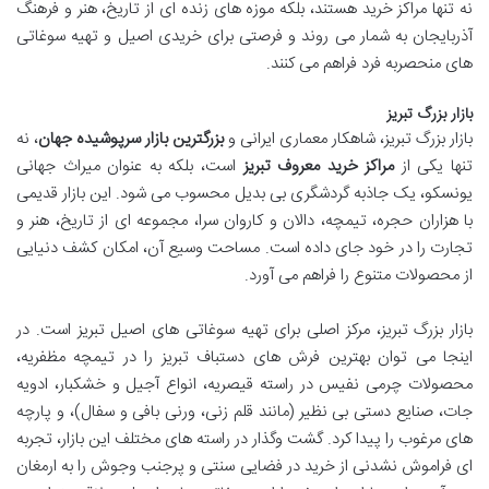
نه تنها مراکز خرید هستند، بلکه موزه های زنده ای از تاریخ، هنر و فرهنگ
آذربایجان به شمار می روند و فرصتی برای خریدی اصیل و تهیه سوغاتی
های منحصربه فرد فراهم می کنند.
بازار بزرگ تبریز
بازار بزرگ تبریز، شاهکار معماری ایرانی و
بزرگترین بازار سرپوشیده جهان
، نه
تنها یکی از
مراکز خرید معروف تبریز
است، بلکه به عنوان میراث جهانی
یونسکو، یک جاذبه گردشگری بی بدیل محسوب می شود. این بازار قدیمی
با هزاران حجره، تیمچه، دالان و کاروان سرا، مجموعه ای از تاریخ، هنر و
تجارت را در خود جای داده است. مساحت وسیع آن، امکان کشف دنیایی
از محصولات متنوع را فراهم می آورد.
بازار بزرگ تبریز، مرکز اصلی برای تهیه سوغاتی های اصیل تبریز است. در
اینجا می توان بهترین فرش های دستباف تبریز را در تیمچه مظفریه،
محصولات چرمی نفیس در راسته قیصریه، انواع آجیل و خشکبار، ادویه
جات، صنایع دستی بی نظیر (مانند قلم زنی، ورنی بافی و سفال)، و پارچه
های مرغوب را پیدا کرد. گشت وگذار در راسته های مختلف این بازار، تجربه
ای فراموش نشدنی از خرید در فضایی سنتی و پرجنب وجوش را به ارمغان