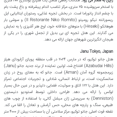
ژاپن به شمار می رود.
امکانات رفاهی شامل یک اسپای بولگاری ۲۰۰ متری
با استخر سرپوشیده ۲۵ متری، مرکز تناسب اندام پیشرفته و باغ پشت بام
با چشم انداز پانوراما است. در بخش تجربه غذایی، رستوران ایتالیایی ایل
ریسورانته نیکو رومیتو (Il Ristorante Niko Romito) و سوشی بار
هوهانکو (Hōseki) با منوهای خلاقانه خود، اوج هنر آشپزی را به نمایش
می گذارند. این هتل تجربه ای بی بدیل از تجمل شهری را در یکی از
هیجان انگیزترین شهرهای جهان ارائه می دهد.
Janu Tokyo, Japan
هتل جانو توکیو، که در مارس ۲۰۲۴ در قلب منطقه پویای آزابودای هیلز
(Azabudai Hills) افتتاح شد، اولین نماینده از برند جدید جانو (Janu)
زیرمجموعه گروه آمان (Aman) است. جانو که به معنای روح در زبان
سانسکریت است، بر ارتباط انسانی، شادابی و تجربیات اجتماعی تمرکز
دارد. این هتل با ۱۲۲ اتاق و سوئیت، فضایی دلپذیر و در عین حال بسیار
لوکس را ارائه می دهد. طراحی داخلی توسط استودیو دنیستون
(Denniston) به سرپرستی ژان میشل گاتی، با استفاده از چوب های
طبیعی، سنگ و پارچه های محلی، حس آرامش و تعادل را القا می کند.
نقطه قوت اصلی جانو توکیو، مرکز سلامتی آن با مساحت بیش از ۴۰۰۰ متر