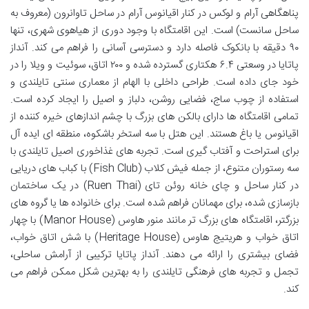
پناهگاهی آرام و لوکس در کنار اقیانوس آرام در ساحل تاوانرون (معروف به
ساحل سانست) است. این اقامتگاه با وجود دوری از هیاهوی شهری، تنها
۹۰ دقیقه با بانکوک فاصله دارد و دسترسی آسانی را فراهم می کند. آنداز
پاتایا در وسعتی ۶.۴ هکتاری گسترده شده و ۲۰۰ اتاق، سوئیت و ویلا را در
خود جای داده است. طراحی داخلی با الهام از معماری سنتی تایلندی و
استفاده از چوب ساج، فضایی روشن، دلباز و اصیل را ایجاد کرده است.
تمامی اقامتگاه ها دارای بالکن های بزرگ با چشم اندازهای خیره کننده از
اقیانوس یا باغ هستند. این هتل با سه استخر باشکوه، منطقه ای ایده آل
برای استراحت و آفتاب گیری است. تجربه های غذاخوری اصیل تایلندی با
سه رستوران متنوع، از جمله فیش کلاب (Fish Club) با کباب های دریایی
در کنار ساحل و چای خانه روئن تای (Ruen Thai) در یک ساختمان
بازسازی شده، برای مهمانان فراهم شده است. برای خانواده ها یا گروه های
بزرگتر، اقامتگاه های بزرگ تر مانند منور هاوس (Manor House) با چهار
اتاق خواب و هریتیج هاوس (Heritage House) با شش اتاق خواب،
فضای بیشتری را ارائه می دهند. آنداز پاتایا ترکیبی از آرامش ساحلی،
تجمل و تجربه های فرهنگی تایلندی را به بهترین شکل ممکن فراهم می
کند.