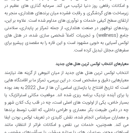
و امکانات رفاهی روز دنیا ترکیب می کند. سرمایه گذاری های عظیم در
زیرساخت های گردشگری و رقابت فشرده میان برندهای هتلداری، منجر به
ارتقای سطح کیفی خدمات و نوآوری های مداوم شده است. علاوه بر این،
روندهای نوظهور در صنعت هتلداری، از جمله تمرکز بر پایداری، سلامتی
جامع (wellness) و تجربیات کاملاً شخصی سازی شده، در هتل های
لوکس آسیایی به خوبی مشهود است و این قاره را به مقصدی پیشرو برای
سفرهای مجلل تبدیل کرده است.
معیارهای انتخاب لوکس ترین هتل های جدید
انتخاب لوکس ترین هتل های جدید از میان انبوهی از گزینه ها، نیازمند
معیارهایی دقیق و مشخص است. در این بررسی، تمرکز ما بر اقامتگاه هایی
است که تاریخ افتتاح یا بازسازی اساسی آن ها از سال 2022 به بعد بوده
یا برای آینده نزدیک برنامه ریزی شده اند. موقعیت مکانی استراتژیک یا
بسیار خاص، یکی از اولویت های اصلی است، چه در قلب یک کلان شهر و
چه در دامن طبیعت بکر. معماری و طراحی داخلی، که اغلب توسط برندها
و معماران سرشناس انجام شده، نقش کلیدی در تعریف لوکس بودن ایفا
می کند. همچنین، خدمات بی نقص و امکانات فراتر از انتظار، مانند
اسپاهای مجهز، رستوران های با ستاره میشلن یا سرآشپزهای مشهور، و