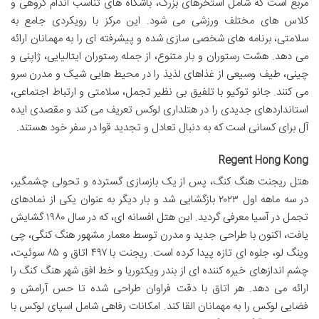
مربع است که شامل استخرهای بزرگ، باشگاه های تناسب اندام گروهی و
کلاس های مختلف ورزشی می شود. این مرکز با رویکردی جامع به
سلامتی، برنامه های شخصی سازی شده و پیشرفته ای را به مهمانان ارائه
می دهد. هشت رستوران و بار متنوع، از جمله رستوران ایتالیایی، ژاپنی و
چینی، طیف وسیعی از غذاهای لذیذ را در محیط هایی شیک و مدرن سرو
می کنند. جانو توکیو با تلفیق بی نظیر تجمل، سلامتی و ارتباط اجتماعی،
استانداردهای جدیدی را در هتلداری لوکس تعریف می کند و مقصدی ایده
آل برای کسانی است که به دنبال تعادل و تجدید قوا در سفر خود هستند.
Regent Hong Kong
هتل ریجنت هنگ کنگ، پس از یک بازسازی گسترده و تحولی چشمگیر،
در سه ماهه اول ۲۰۲۳ بازگشایی شد و بار دیگر به عنوان یکی از نمادهای
تجمل در آسیا معرفی گردید. این هتل افسانه ای، که در سال ۱۹۸۰ گشایش
یافت، اکنون با طراحی جدید و مدرن توسط معمار مشهور هنگ کنگی، چی
وینگ لو، جلوه ای تازه پیدا کرده است. ریجنت با ۴۹۷ اتاق و ۸۵ سوئیت،
چشم اندازهای خیره کننده ای از بندر ویکتوریا و خط افق شهر هنگ کنگ را
ارائه می دهد. هر اتاق با دقت فراوان طراحی شده تا حس آرامش و
فضایی لوکس را به مهمانان القا کند. امکانات رفاهی شامل اسپای لوکس با