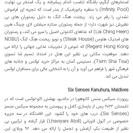
استخرهای آبگرم، باشگاه تناسب اندام پیشرفته و یک استخر بی نهایت
(Infinity Pool) با منظره پانورامیک از بندر است که تجربه ای فراموش
نشدنی را رقم می زند. ریجنت هنگ کنگ به دلیل رستوران های بی
نظیرش نیز شهرت دارد؛ از جمله رستوران ستاره میشلن لای چینگ هین
(Lai Ching Heen) که غذاهای کانتونی اصیل را سرو می کند، و رستوران
های استیک هاوس (Steak House) و نوبو ریجنت هنگ کنگ (NOBU
Regent Hong Kong) که تنوعی از تجربیات غذایی جهانی را ارائه می
دهند. موقعیت مکانی بی نظیر این هتل در امتداد تسیم شا تسوی
(Tsim Sha Tsui)، دسترسی آسان به مراکز خرید لوکس و جاذبه های
فرهنگی شهر را فراهم می آورد و آن را به انتخابی عالی برای مسافران لوکس
تبدیل می کند.
Six Senses Kanuhura, Maldives
ریزورت سیکس سنس کانوهورا در مالدیو، بهشتی اکو-لوکس است که در
تابستان ۲۰۲۳ پس از بازسازی کامل و پیوستن به مجموعه سیکس سنسز
(Six Senses)، درب های خود را گشود. این اقامتگاه در سه جزیره
خصوصی در آتول لاویانی (Lhaviyani Atoll) قرار گرفته و ترکیبی بی
نظیر از طبیعت بکر، آرامش و تجمل را ارائه می دهد. ۹۲ ویلای این