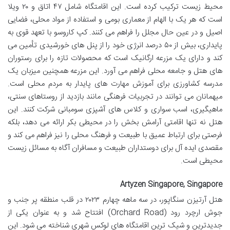
محیط زیست ترکیب کرده است. این اقامتگاه شامل ۴۷ اتاق و ۲۰ ویلا
است که هر یک با الهام از معماری بومی و استفاده از مواد محلی، فضایی
اصیل و در عین حال مجلل را فراهم می کنند. کپ کاروسو با تعهد قوی به
پایداری، بیش از ۵۰ درصد انرژی خود را از پنل های خورشیدی تأمین می
کند و دارای یک مزرعه ارگانیک است که محصولات تازه را برای رستوران
های هتل و جامعه محلی فراهم می آورد. این مزرعه همچنین میزبان یک
مدرسه کشاورزی برای آموزش مهارت های پایدار به مردم محلی است.
میهمانان می توانند در تجربیات فرهنگی مانند بازدید از روستاهای سنتی،
ماهیگیری، اسب سواری و کلاس های آشپزی سومبانی شرکت کنند. این
هتل نه تنها اقامتی آرامش بخش را در محیطی بکر ارائه می دهد، بلکه
فرصتی برای ارتباط عمیق با طبیعت و فرهنگ محلی را نیز فراهم می کند و
مقصدی ایده آل برای دوستداران طبیعت و مسافران آگاه به مسائل زیست
محیطی است.
Artyzen Singapore, Singapore
هتل آرتیزن سنگاپور، در سه ماهه چهارم ۲۰۲۳ در قلب منطقه پر جنب و
جوش ارچرد رود (Orchard Road) افتتاح شد و به عنوان یکی از
جدیدترین و شیک ترین اقامتگاه های لوکس شهری شناخته می شود. این