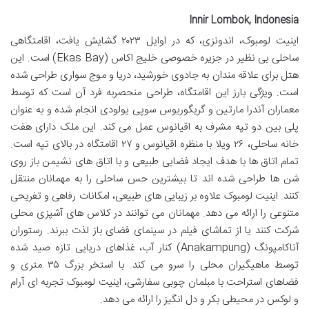
Innir Lombok, Indonesia
اینیت لومبوک، اندونزی، که در اوایل ۲۰۲۳ گشایش یافت، اقامتگاهی
ساحلی بی نظیر در جزیره خصوصی خلیج اکاس (Ekas Bay) است. این
هتل برای علاقه مندان به جادوی خورشید، دریا و موج سواری طراحی شده
است. ویژگی بارز این اقامتگاه، طراحی منحصربه فرد آن است که توسط
معماران آندرا مارتین و گریگوریوس سوپی یولودی انجام شده و به عنوان
پلی بین دو تپه مشرف به اقیانوس عمل می کند. این ملک دارای هفت
خانه ساحلی، ۲۶ ویلا با منظره اقیانوس و ۲۷ اقامتگاه در بالای تپه است.
تمام اتاق ها با هدف ایجاد فضایی طبیعی و با اتاق های نشیمن باز روی
شن ها طراحی شده اند تا بیشترین حس ساحلی را به مهمانان منتقل
کنند. اینیت لومبوک علاوه بر زیبایی های طبیعی، امکانات رفاهی و تفریحی
متنوعی را ارائه می دهد. مهمانان می توانند در کلاس های آشپزی محلی
شرکت کنند یا از تماشای فیلم در سینمای فضای باز لذت ببرند. رستوران
آناکامپونگ (Anakampung) کنار آب، غذاهای دریایی تازه صید شده
توسط ماهیگیران محلی را سرو می کند. با استخر بزرگ ۳۵ متری و
فضاهای استراحت با مبلمان چوبی سفارشی، اینیت لومبوک تجربه ای آرام
و لوکس در محیطی بکر و دل انگیز را ارائه می دهد.