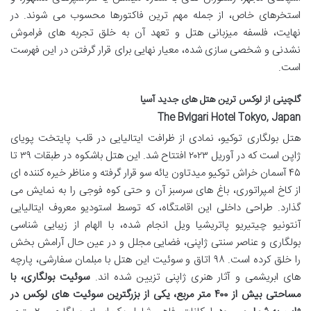
استخرهای خاص، از جمله مهم ترین فاکتورها محسوب می شوند. در
نهایت، فلسفه میزبانی هتل و تعهد آن به خلق تجربه های فراموش
نشدنی و شخصی سازی شده، معیار نهایی برای قرار گرفتن در این فهرست
است.
گلچینی از لوکس ترین هتل های جدید آسیا
The Bvlgari Hotel Tokyo, Japan
هتل بولگاری توکیو، نمادی از ظرافت ایتالیایی در قلب پایتخت پویای
ژاپن است که در آوریل ۲۰۲۳ افتتاح شد. این هتل باشکوه در طبقات ۳۹ تا
۴۵ آسمان خراش توکیو میدتاون یائه سو قرار گرفته و مناظر خیره کننده ای
از کاخ امپراتوری، باغ های سرسبز آن و حتی کوه فوجی را به نمایش می
گذارد. طراحی داخلی این اقامتگاه، که توسط استودیو معروف ایتالیایی
آنتونیو چیتیریو پاتریشیا ویل انجام شده، با الهام از زیبایی شناسی
بولگاری و عناصر سنتی ژاپنی، فضایی مجلل و در عین حال آرامش بخش
را خلق کرده است. ۹۸ اتاق و سوئیت این هتل با مبلمان سفارشی، پارچه
های ابریشمی و آثار هنری ژاپنی تزیین شده اند.
سوئیت بولگاری، با
مساحتی بیش از ۴۰۰ متر مربع، یکی از بزرگترین سوئیت های لوکس در