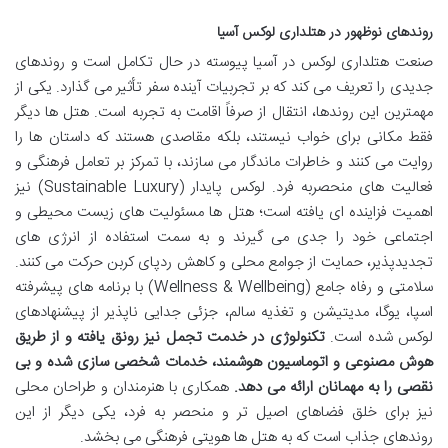
روندهای نوظهور در هتلداری لوکس آسیا
صنعت هتلداری لوکس در آسیا پیوسته در حال تکامل است و روندهای
جدیدی را تعریف می کند که بر تجربیات آینده سفر تأثیر می گذارد. یکی از
مهمترین این روندها، انتقال از صرفاً اقامت به تجربه است. هتل ها دیگر
فقط مکانی برای خواب نیستند، بلکه مقاصدی هستند که داستان ها را
روایت می کنند و خاطرات ماندگار می سازند، با تمرکز بر تعامل فرهنگی و
فعالیت های منحصربه فرد. لوکس پایدار (Sustainable Luxury) نیز
اهمیت فزاینده ای یافته است؛ هتل ها مسئولیت های زیست محیطی و
اجتماعی خود را جدی می گیرند و به سمت استفاده از انرژی های
تجدیدپذیر، حمایت از جوامع محلی و کاهش ردپای کربن حرکت می کنند.
سلامتی و رفاه جامع (Wellness & Wellbeing) با برنامه های پیشرفته
اسپا، یوگا، مدیتیشن و تغذیه سالم، جزئی جدایی ناپذیر از پیشنهادهای
لوکس شده است.
تکنولوژی در خدمت تجمل نیز رونق یافته و از طریق
هوش مصنوعی و اتوماسیون هوشمند، خدمات شخصی سازی شده و بی
نقصی را به مهمانان ارائه می دهد.
همکاری با هنرمندان و طراحان محلی
نیز برای خلق فضاهای اصیل تر و منحصر به فرد، یکی دیگر از این
روندهای جذاب است که به هتل ها هویتی فرهنگی می بخشد.