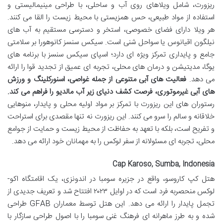
ریزورت، شامل ویلاهای روی آب و ساحلی، با طراحی مینیمالیستی و
استفاده از مواد طبیعی، حس همزیستی با محیط زیست را القا می کنند.
هر ویلا دارای فضای خصوصی، استخر و دسترسی مستقیم به آب های
نیلگون اقیانوس یا سواحل شنی است. سیکس سنسز کانوهورا بر سلامتی
جامع و پایداری تمرکز ویژه ای دارد؛ اسپای سیکس سنسز با برنامه های
یوگا، مدیتیشن و درمان های محلی، تجربه ای عمیق از تجدید قوا را ارائه
می دهد.
فعالیت های آبی متنوعی از جمله غواصی، اسنورکلینگ و ورزش
های آبی غیرموتوری، فرصت کشف دنیای زیر آب مالدیو را فراهم می کند.
رستوران های این ریزورت با تمرکز بر مواد اولیه محلی و پایدار، منوهایی
خلاقانه و سالم را سرو می کنند. این ریزورت نه تنها مقصدی برای استراحت
و تفریح است، بلکه با تعهد به حفاظت از محیط زیست و حمایت از جوامع
محلی، تجربه ای مسئولانه از سفر لوکس را به مهمانان خود ارائه می دهد.
Cap Karoso, Sumba, Indonesia
هتل کپ کاروسو، واقع در جزیره سومبا در اندونزی، یک اقامتگاه اکو-
لوکس منحصربه فرد است که در اوایل ۲۰۲۳ افتتاح شد و تعریف جدیدی از
تجمل پایدار را ارائه می دهد. این هتل توسط معماران GFAB طراحی
شده و به طرز ماهرانه ای فرهنگ غنی سومبا را با اصول طراحی سازگار با