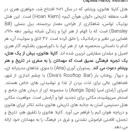
Capella Hanoi, Vietnam
هتل کاپلا هانوی، ویتنام، که در سال ۲۰۲۱ افتتاح شد، جواهری هنری در
قلب منطقه تاریخی «کوان هوآن کیم» (Hoan Kiem) است. این هتل
بوتیک لوکس، شاهکاری از طراحی معمار برجسته، بیل بنسلی (Bill
Bensley) است که با الهام از هنر اپرا و زندگی شبانه پرشور دهه ۱۹۲۰،
فضایی بی نظیر و دراماتیک را خلق کرده است. ۴۷ اتاق و سوئیت آن، هر
کدام با داستانی منحصربه فرد از هنر اپرا، با دکوراسیون باشکوه، آثار هنری
اصیل و مبلمان سفارشی تزیین شده اند.
کاپلا هانوی، بیش از یک هتل،
یک تجربه فرهنگی عمیق است که مهمانان را به سفری در تاریخ و هنر
ویتنام دعوت می کند.
رستوران آوری (Aria) با منوی غذاهای مدیترانه ای،
و دیوا’ز روفتاپ بار (Diva’s Rooftop Bar) با چشم اندازی از شهر،
فضاهایی عالی برای لذت بردن از غذا و نوشیدنی های خاص هستند.
اسپای آرامای اسپا (Auriga Spa) با مجموعه ای از درمان های جامع و
استخر سرپوشیده، مکانی برای تجدید قوا و آرامش است. موقعیت مکانی
هتل دسترسی آسان به جاذبه های تاریخی هانوی مانند تئاتر اپرای هانوی
و دریاچه هوان کیم را فراهم می آورد. کاپلا هانوی با تلفیق هنر، تاریخ و
تجمل، اقامتی فراموش نشدنی و غرق در فرهنگ را به مهمانان خود ارائه
می دهد.