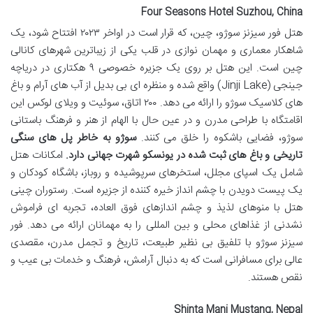
Four Seasons Hotel Suzhou, China
هتل فور سیزنز سوژو، چین، که قرار است در اواخر ۲۰۲۳ افتتاح شود، یک
شاهکار معماری و مهمان نوازی در قلب یکی از زیباترین شهرهای کانالی
چین است. این هتل بر روی یک جزیره خصوصی ۹ هکتاری در دریاچه
جینجی (Jinji Lake) واقع شده و منظره ای بی بدیل از آب های آرام و باغ
های کلاسیک سوژو را ارائه می دهد. ۲۰۰ اتاق، سوئیت و ویلای لوکس این
اقامتگاه با طراحی مدرن و در عین حال با الهام از هنر و فرهنگ باستانی
سوژو، فضایی باشکوه را خلق می کنند.
سوژو به خاطر پل های سنگی
تاریخی و باغ های ثبت شده در یونسکو شهرت جهانی دارد.
امکانات هتل
شامل یک اسپای مجلل، استخرهای سرپوشیده و روباز، باشگاه کودکان و
یک پیست دویدن با چشم انداز خیره کننده از جزیره است. رستوران چینی
هتل با منوهای لذیذ و چشم اندازهای فوق العاده، تجربه ای فراموش
نشدنی از غذاهای محلی و بین المللی را به مهمانان ارائه می دهد. فور
سیزنز سوژو با تلفیق بی نظیر طبیعت، تاریخ و تجمل مدرن، مقصدی
عالی برای مسافرانی است که به دنبال آرامش، فرهنگ و خدمات بی عیب و
نقص هستند.
Shinta Mani Mustang, Nepal