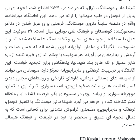
شینتا مانی موستانگ، نپال، که در ماه می ۲۰۲۳ افتتاح شد، تجربه ای بی
بدیل از تجمل در قلب هیمالیا را ارائه می دهد. این اقامتگاه دورافتاده،
واقع در منطقه سابقاً منزوی موستانگ، فرصتی برای غرق شدن در مناظر
مسحورکننده کوهستان و فرهنگ غنی بودایی نپال است. ۲۹ سوئیت این
هتل با استفاده از چوب های محلی و تخته سنگ ها ساخته شده اند و با
منسوجات رنگارنگ و مبلمان نوآورانه تزیین شده اند که حس اصالت و
آرامش را به ارمغان می آورند. هر سوئیت با چشم اندازی خیره کننده از دره
های عمیق و قله های بلند هیمالیا، پناهگاهی برای تجدید قواست. این
اقامتگاه بر تجربیات فرهنگی و ماجراجویانه تمرکز دارد؛ میهمانان می توانند
از صومعه های باستانی بودایی، غارهای تاریخی و روستاهای مجاور دیدن
کنند. فعالیت هایی مانند صخره نوردی، اسب سواری، تیراندازی با کمان،
دوچرخه سواری و پیاده روی در مسیرهای بکر، فرصت کشف این منطقه
کمتر شناخته شده را فراهم می آورد. شینتا مانی موستانگ با تلفیق تجمل،
فرهنگ و ماجراجویی، مقصدی فراموش نشدنی برای کسانی است که به
دنبال تجربه ای عمیق و منحصر به فرد در طبیعت و فرهنگ هیمالیا
هستند.
EQ Kuala Lumpur, Malaysia