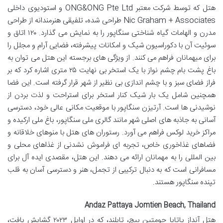
هتل که توسط شرکت معتبر ONG&ONG Pte Ltd و استودیوی داخلی
Nic Graham + Associates طراحی شده، تلفیقی هنرمندانه از طراحی
مدرن و الهامات گیاه شناختی سنگاپور را به نمایش می گذارد. ۱۲۰ اتاق و
سوئیت آن با دکوراسیون شیک و امکانات پیشرفته، فضایی آرام و مجلل را
برای میهمانان فراهم می کنند. از ویژگی های برجسته این هتل می توان به
باغ پشت بام چشم نواز با یک استخر بی نهایت ۲۵ متری اشاره کرد که بر
فراز فضای سبز و با چشم اندازی بی نظیر از شهر قرار گرفته است. این فضا
همچنین شامل یک بار شیک کنار استخر برای استراحت و لذت بردن از
نوشیدنی ها است. آرتیزن سنگاپور با موقعیت مکانی عالی خود، دسترسی
آسانی به جاذبه های اصلی شهر مانند گالری ملی سنگاپور، باغ ملی ارکیده و
مراکز خرید لوکس فراهم می آورد. رستوران های هتل با منوهای خلاقانه و
فضاهای غذاخوری خاص، تجربه ای فراموش نشدنی از غذاهای محلی و
بین المللی را به مهمانان ارائه می دهند. این هتل، مقصدی ایده آل برای
مسافرانی است که به دنبال ترکیبی از تجمل، هنر و دسترسی آسان به قلب
تپنده سنگاپور هستند.
Andaz Pattaya Jomtien Beach, Thailand
هتل آنداز پاتایا جومتین بیچ، تایلند، که در اوایل ۲۰۲۳ گشایش یافت،