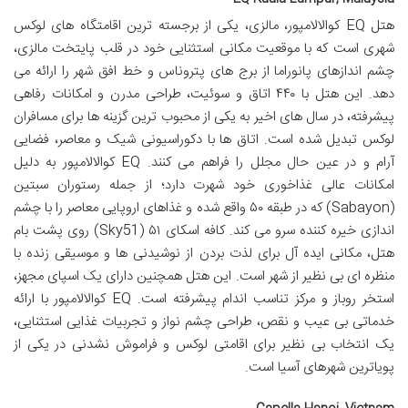
هتل EQ کوالالامپور، مالزی، یکی از برجسته ترین اقامتگاه های لوکس
شهری است که با موقعیت مکانی استثنایی خود در قلب پایتخت مالزی،
چشم اندازهای پانوراما از برج های پتروناس و خط افق شهر را ارائه می
دهد. این هتل با ۴۴۰ اتاق و سوئیت، طراحی مدرن و امکانات رفاهی
پیشرفته، در سال های اخیر به یکی از محبوب ترین گزینه ها برای مسافران
لوکس تبدیل شده است. اتاق ها با دکوراسیونی شیک و معاصر، فضایی
آرام و در عین حال مجلل را فراهم می کنند. EQ کوالالامپور به دلیل
امکانات عالی غذاخوری خود شهرت دارد؛ از جمله رستوران سبتین
(Sabayon) که در طبقه ۵۰ واقع شده و غذاهای اروپایی معاصر را با چشم
اندازی خیره کننده سرو می کند. کافه اسکای ۵۱ (Sky51) روی پشت بام
هتل، مکانی ایده آل برای لذت بردن از نوشیدنی ها و موسیقی زنده با
منظره ای بی نظیر از شهر است. این هتل همچنین دارای یک اسپای مجهز،
استخر روباز و مرکز تناسب اندام پیشرفته است. EQ کوالالامپور با ارائه
خدماتی بی عیب و نقص، طراحی چشم نواز و تجربیات غذایی استثنایی،
یک انتخاب بی نظیر برای اقامتی لوکس و فراموش نشدنی در یکی از
پویاترین شهرهای آسیا است.