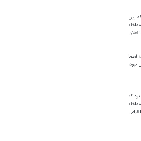
که بین
 مداخله
 اعلان
این جنگ کوتاه اما سرنوشت ساز، به سرعت با پیروزی قاطع ایالات متحده به پایان رسید. بر اساس معاهده پاریس که در دسامبر ۱۸۹۸ امضا
 نبود؛
بود که
ق مداخله
الزامی