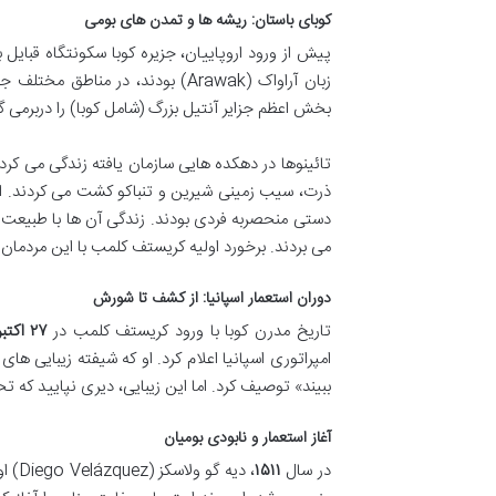
کوبای باستان: ریشه ها و تمدن های بومی
زبان آراواک (Arawak) بودند، در 
بخش اعظم جزایر آنتیل بزرگ (شامل کوبا) را دربرمی گر
ذرت، سیب زمینی شیرین و تنباکو کشت می کردند. ا
دستی منحصربه فردی بودند. زندگی آن ها با طبیعت ا
می بردند. برخورد اولیه کریستف کلمب با این مردمان در سال ۱۴۹۲، سرآغاز تغییرات بنیادین و تراژیکی در س
دوران استعمار اسپانیا: از کشف تا شورش
تاریخ مدرن کوبا با ورود کریستف کلمب در
۲۷ اکتبر ۱۴۹۲
امپراتوری اسپانیا اعلام کرد. او که شیفته زیبایی ه
ببیند» توصیف کرد. اما این زیبایی، دیری نپایید که 
آغاز استعمار و نابودی بومیان
در سال
۱۵۱۱
، دیه