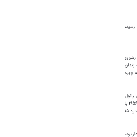
رسید،
رهبری
ه زندان
ه چهره
مراه برادرش رائول
۱۹۵
با
قایق گرانما به سواحل کوبا بازگشتند. هرچند ارتش باتیستا به سرعت به آن ها حمله کرد و بسیاری از آن ها را از بین برد، اما فیدل و حدود ۱۵
ر بود،