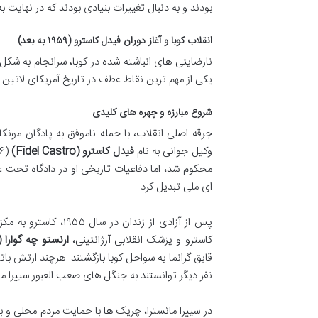
بودند و به دنبال تغییرات بنیادی بودند که در نهایت ب
انقلاب کوبا و آغاز دوران فیدل کاسترو (۱۹۵۹ به بعد)
نارضایتی های انباشته شده در کوبا، سرانجام به شک
یکی از مهم ترین نقاط عطف در تاریخ آمریکای لاتین 
شروع مبارزه و چهره های کلیدی
جرقه اصلی انقلاب، با حمله ناموفق به پادگان مونکادا (Moncada Barracks
وکیل جوانی به نام
فیدل کاسترو (Fidel Castro)
محکوم شد، اما دفاعیات تاریخی او در دادگاه تحت عنو
ای ملی تبدیل کرد.
کاسترو و پزشک انقلابی آرژانتینی،
ارنستو چه گوارا (Che Guevara)
نفر دیگر توانستند به جنگل های صعب العبور سییرا مائسترا (Sierra Maestra) پناه ببرند و مبارزه چریکی خود را از 
در سییرا مائسترا، چریک ها با حمایت مردم محلی و با