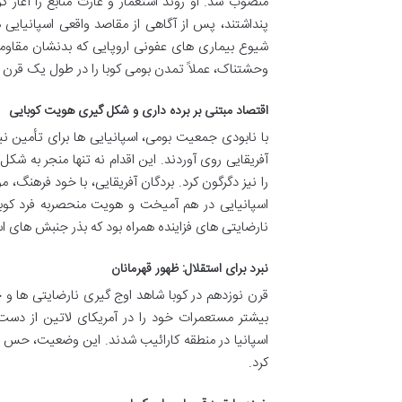
منصوب شد. او روند استعمار و غارت منابع را آغاز ک
پنداشتند، پس از آگاهی از مقاصد واقعی اسپانیایی 
شیوع بیماری های عفونی اروپایی که بدنشان مقاومتی
وحشتناک، عملاً تمدن بومی کوبا را در طول یک قرن از 
اقتصاد مبتنی بر برده داری و شکل گیری هویت کوبایی
با نابودی جمعیت بومی، اسپانیایی ها برای تأمین نیر
آفریقایی روی آوردند. این اقدام نه تنها منجر به ش
را نیز دگرگون کرد. بردگان آفریقایی، با خود فرهنگ، م
نارضایتی های فزاینده همراه بود که بذر جنبش های اس
نبرد برای استقلال: ظهور قهرمانان
قرن نوزدهم در کوبا شاهد اوج گیری نارضایتی ها و خ
بیشتر مستعمرات خود را در آمریکای لاتین از دست دا
اسپانیا در منطقه کارائیب شدند. این وضعیت، حس ملی
کرد.