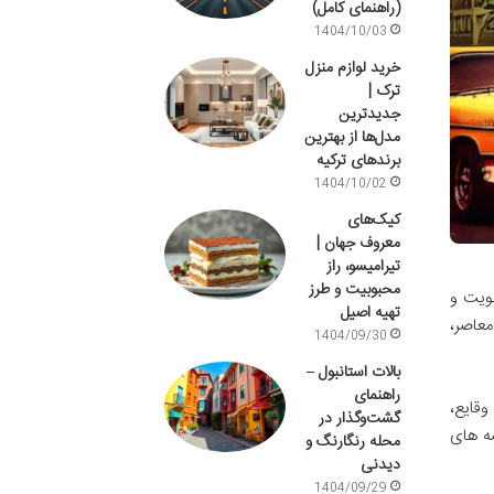
(راهنمای کامل)
1404/10/03
خرید لوازم منزل
ترک |
جدیدترین
مدل‌ها از بهترین
برندهای ترکیه
1404/10/02
کیک‌های
معروف جهان |
تیرامیسو، راز
محبوبیت و طرز
هویت و
تهیه اصیل
معاصر،
1404/09/30
بالات استانبول –
راهنمای
وقایع،
گشت‌وگذار در
ه های
محله رنگارنگ و
دیدنی
1404/09/29