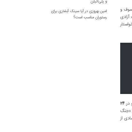
و پلی‌اتیلن
فیلسوف و
امین بهروزی
در
آیا سینک آبشاری برای
 آزادی
رستوران مناسب است؟
واستار
 در
۲۴
Antonio Mace) و ماکسیمو گومز (Máximo Gómez)، آغاز «جنگ
به نمادی از