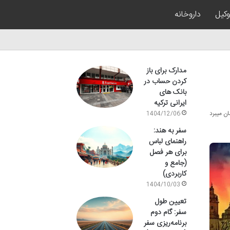
وکیل
داروخانه
مدارک برای باز
کردن حساب در
بانک های
ایرانی ترکیه
1404/12/06
سفر به هند:
راهنمای لباس
برای هر فصل
(جامع و
کاربردی)
1404/10/03
تعیین طول
سفر: گام دوم
برنامه‌ریزی سفر