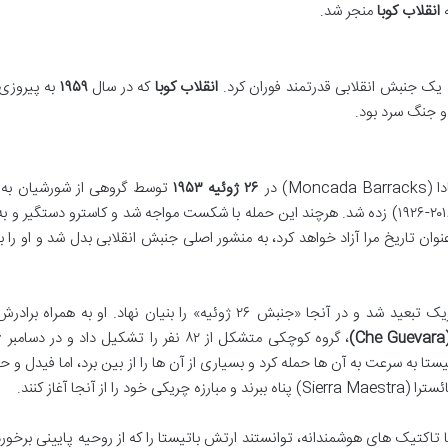
ه
انقلاب کوبا
منجر شد.
ل یک جنبش انقلابی قدرتمند فوران کرد.
انقلاب کوبا
که در سال
۱۹۵۹
به پیروزی 
و جنگ سرد بود.
) در
۲۶ ژوئیه ۱۹۵۳
توسط گروهی از شورشیان به 
(۱۹۲۶-۲۰۱۶) زده شد. هرچند این حمله با شکست مواجه شد و کاسترو دستگیر و ب
ان تاریخ مرا آزاد خواهد کرد، به منشور اصلی جنبش انقلابی بدل شد و او را ب
پس از آزادی از زندان در سال ۱۹۵۵، کاسترو به مکزیک تبعید شد و در آنجا «جنبش ۲۶ ژوئیه» را بنیان نهاد. او به ه
، گروه کوچکی متشکل از ۸۲ نفر را تشکیل داد و در دسامبر
۶
آنجا آغاز کنند.
 تاکتیک های هوشمندانه، توانستند ارتش باتیستا را که از روحیه پایینی برخوردا