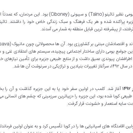
پیش از ورود اروپاییان، جزیره کوبا سکونتگاه قبایل بومی نظیر تائینو (Taíno) و سیبونی (Ciboney) بود. این مر
مناطق مختلف جزیره پراکنده شده و هر یک فرهنگ و سبک زندگی خاص خود را داشتند. تائی
فتند، از پیشرفته ترین قبایل منطقه به شمار می آمدند.
ین جوامع بومی دارای ساختار اجتماعی پیچیده، سیستم های اعتقادی غنی و ه
طرافشان پیوندی عمیق داشت و از منابع طبیعی جزیره برای تأمین نیازهای خو
رنوشت آن ها شد.
آغاز شد. کلمب در اولین سفر خود پا به این جزیره گذاشت و آن را بخ
ای طبیعی کوبا شده بود، این جزیره را «زیباترین سرزمینی که چشم های انسانی می
تحت سایه استعمار و خشونت قرار گرفت.
 گو ولاسکز (Diego Velázquez) اولین اقامتگاه های اسپانیایی ها را در کوبا تأسیس کرد و به عنوان اولین فرمان