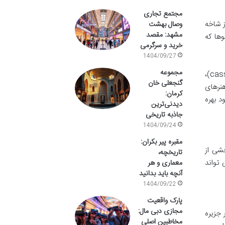
مجتمع تجاری
دمان، که عمدتاً از شاخه
وصال بهشت
مشهد: مقصد
نوها که
خرید و سرگرمی
1404/09/27
مجموعه
تائینوها در دهکده هایی سازمان یافته زندگی می کردند و اقتصادشان مبتنی بر کشاورزی بود. آن ها محصولاتی چون مانیوک (cassava)،
گنجعلی خان
نرهای
کرمان:
د بهره
دیدنی‌ترین
جاذبه تاریخی
1404/09/24
مقبره پیر بکران:
شی از
تاریخچه،
 تواند
معماری و هر
آنچه باید بدانید
1404/09/22
پارک واقعیت
مجازی دبی مال:
دار جزیره
مخاطبین اصلی