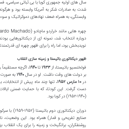
سال های اولیه جمهوری کوبا با بی ثباتی سیاسی، ف
شدت به صادرات شکر به آمریکا وابسته بود و هرگون
وابستگی، به همراه ضعف نهادهای دموکراتیک و سوءا
چهره هایی مانند خراردو ماچادو (Gerardo Machado)، که در سال
دوباره انتخاب شد، نمونه ای از دیکتاتورهایی بود
نویدبخش بود، اما راه را برای ظهور چهره ای قدرتمندتر
ظهور دیکتاتوری باتیستا و زمینه سازی انقلاب
فولخنسیو باتیستا، از
۱۹۳۳
تا
۱۹۴۰
، اگرچه مستقیماً
بر دولت های وقت داشت. او در سال
۱۹۴۰
به صورت ق
در
۱۰ مارس ۱۹۵۲
، تنها چند ماه پیش از انتخابات، 
دست گرفت. این کودتا، که با حمایت ضمنی ایالات م
(۱۹۴۰-۱۹۵۲) در کوبا بود.
دوران دیکتات
صنایع تفریحی و قمار) همراه بود. این وضعیت، نار
روشنفکران، برانگیخت و زمینه را برای یک انقلاب ب