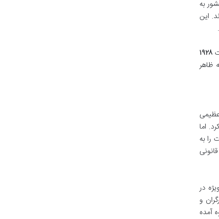
شور به
د. این
ت
۱۹۲۸
ه ظاهر
 عظیمی
د. اما
 را به
قانونی
ه ویژه در
گران و
ه آمده