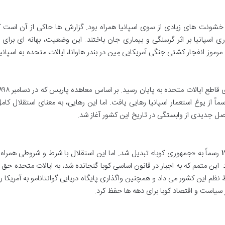
 خشونت های زیادی از سوی اسپانیا همراه بود. گزارش ها حاکی از آن است 
مپ های اجباری اسپانیا بر اثر گرسنگی و بیماری جان باختند. این وضعیت، بهانه ای برای
مرموز انفجار کشتی جنگی آمریکایی مِین در بندر هاوانا، ایالات متحده به اسپانیا
اً از یوغ استعمار اسپانیا رهایی یافت. اما این رهایی، به معنای استقلال کامل
صل جدیدی از وابستگی در تاریخ این کشور آغاز شد.
رسماً به «جمهوری کوبا» تبدیل شد. اما این استقلال با شرط و شروطی همراه 
Platt Ame) نامیده می شد. این متمم که به اجبار در قانون اساسی کوبا گنجانده شد، به ایالات متحده ح
نظم این کشور می داد و همچنین واگذاری پایگاه دریایی گوانتانامو به آمریکا را 
بر سیاست و اقتصاد کوبا برای دهه ها حفظ کرد.