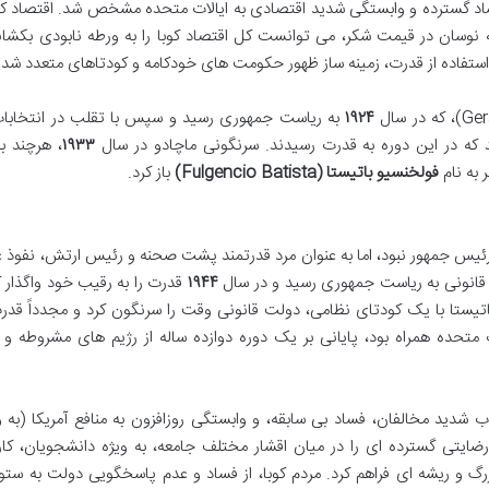
ساد گسترده و وابستگی شدید اقتصادی به ایالات متحده مشخص شد. اقتصاد ک
ه نوسان در قیمت شکر، می توانست کل اقتصاد کوبا را به ورطه نابودی بکشان
ستفاده از قدرت، زمینه ساز ظهور حکومت های خودکامه و کودتاهای متعدد شد.
۱۹۲۴
به ریاست جمهوری رسید و سپس با تقلب در انتخابا
ند که در این دوره به قدرت رسیدند. سرنگونی ماچادو در سال
۱۹۳۳
، هرچند ب
 به نام
فولخنسیو باتیستا (Fulgencio Batista)
باز کرد.
 رئیس جمهور نبود، اما به عنوان مرد قدرتمند پشت صحنه و رئیس ارتش، نفوذ
انونی به ریاست جمهوری رسید و در سال
۱۹۴۴
قدرت را به رقیب خود واگذار کر
باتیستا با یک کودتای نظامی، دولت قانونی وقت را سرنگون کرد و مجدداً قدرت
تحده همراه بود، پایانی بر یک دوره دوازده ساله از رژیم های مشروطه و 
وری دوم باتیستا (۱۹۵۲-۱۹۵۹) با سرکوب شدید مخالفان، فساد بی سابقه، و وابستگی روزافزون به منافع آمریکا (ب
ضایتی گسترده ای را در میان اقشار مختلف جامعه، به ویژه دانشجویان، کار
زرگ و ریشه ای فراهم کرد. مردم کوبا، از فساد و عدم پاسخگویی دولت به ستو