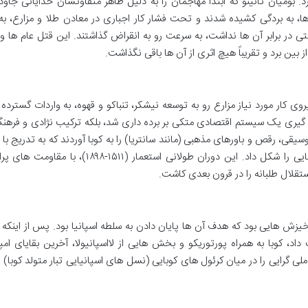
رد. بومیان تائینو که ابتدا مهاجمان را به دلیل ظاهر متفاوتشان خدایانی جاو
ها، به بردگی کشیده شدند و تحت فشار کار اجباری در معادن طلا و مزارع، به
 در برابر آن ها نداشت، به سرعت رو به انقراض گذاشتند. این قتل عام ها و
بین برد و تقریباً هیچ اثری از آن ها باقی نگذاشت.
وی کار مورد نیاز مزارع رو به توسعه نیشکر، تنباکو و قهوه، به واردات گسترده 
کل گیری یک سیستم اقتصادی متکی بر برده داری شد، بلکه ترکیب نژادی و فرهنگ
وسیقی، رقص و باورهای مذهبی (مانند سانتریا) را به کوبا آوردند که به تدریج با
اسپانیایی در هم آمیخت و هویت منحصربه فرد کوبایی را شکل داد. این دوران طولانی استعمار (۱۵۱۱-۸
تقلال طلبانه را در قرون بعدی کاشت.
یزش هایی بود که هدف آن ها پایان دادن به سلطه اسپانیا بود. پس از اینکه ا
د، کوبا به همراه پورتوریکو و بخش هایی از لااسپانیولا، آخرین بقایای امپ
 گرایی را در میان کرئول های کوبایی (نسل های اسپانیایی تبار متولد کوبا)