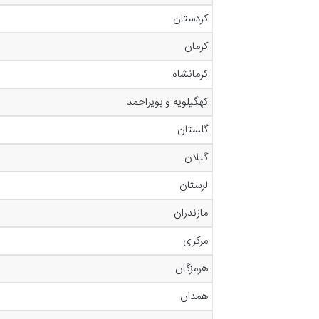
کردستان
کرمان
کرمانشاه
کهگیلویه و بویراحمد
گلستان
گیلان
لرستان
مازندران
مرکزی
هرمزگان
همدان