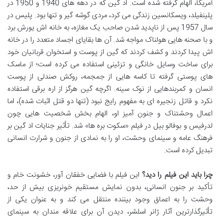
آمریکا، الهام گرفته شده است. اد گین که در دهه های 1940 و 1950 در
پلینفیلد، ویسکانسین زندگی می کرد، مردی گوشه گیر و تنها بود. پلیس در
سال 1957 پس از ناپدید شدن صاحب یک مغازه، به خانه اش یورش برد
و با صحنه هایی هولناک مواجه شد. آن ها بقایای اجساد متعدد را در خانه
اش پیدا کردند و کشف کردند که گین از پوست و استخوان قربانیان خود
برای ساخت وسایل خانگی و تزئینی استفاده می کرده است؛ از ماسک
های پوستی گرفته تا کاسه هایی از جمجمه، روکش صندلی از پوست
انسان و کمربندهایی از نوک سینه. اگرچه گین هرگز از اره برقی استفاده
نکرد و قاتل زنجیره ای به مفهوم رایج نبود (تنها دو قتل اثبات شده)، اما
اعمال وحشتناک و جنون آمیز او، الهام بخش شخصیت هایی چون
لدرفیس و بوفالو بیل در فیلم «سکوت بره ها» شد. تأثیر جنایات اد گین بر
فرهنگ عامه و سینمای وحشت، او را به نمادی از جنون و شرارت انسانی
تبدیل کرده است.
چرا باید این فیلم را دید؟
این فیلم با فضایی خفقان آور، خشونت خام و
تأکید بر جنون انسانی، بدون نمایش مستقیم خونریزی بیش از حد،
وحشت را به اعماق وجود بیننده منتقل می کند و به عنوان یکی از
تأثیرگذارترین آثار ژانر اسلشر، دیدن آن برای علاقه مندان به سینمای