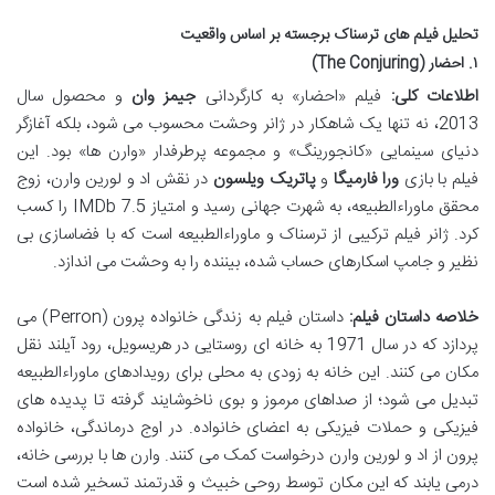
تحلیل فیلم های ترسناک برجسته بر اساس واقعیت
۱. احضار (The Conjuring)
اطلاعات کلی:
فیلم «احضار» به کارگردانی
جیمز وان
و محصول سال
2013، نه تنها یک شاهکار در ژانر وحشت محسوب می شود، بلکه آغازگر
دنیای سینمایی «کانجورینگ» و مجموعه پرطرفدار «وارن ها» بود. این
فیلم با بازی
ورا فارمیگا
و
پاتریک ویلسون
در نقش اد و لورین وارن، زوج
محقق ماوراءالطبیعه، به شهرت جهانی رسید و امتیاز IMDb 7.5 را کسب
کرد. ژانر فیلم ترکیبی از ترسناک و ماوراءالطبیعه است که با فضاسازی بی
نظیر و جامپ اسکارهای حساب شده، بیننده را به وحشت می اندازد.
خلاصه داستان فیلم:
داستان فیلم به زندگی خانواده پرون (Perron) می
پردازد که در سال 1971 به خانه ای روستایی در هریسویل، رود آیلند نقل
مکان می کنند. این خانه به زودی به محلی برای رویدادهای ماوراءالطبیعه
تبدیل می شود؛ از صداهای مرموز و بوی ناخوشایند گرفته تا پدیده های
فیزیکی و حملات فیزیکی به اعضای خانواده. در اوج درماندگی، خانواده
پرون از اد و لورین وارن درخواست کمک می کنند. وارن ها با بررسی خانه،
درمی یابند که این مکان توسط روحی خبیث و قدرتمند تسخیر شده است