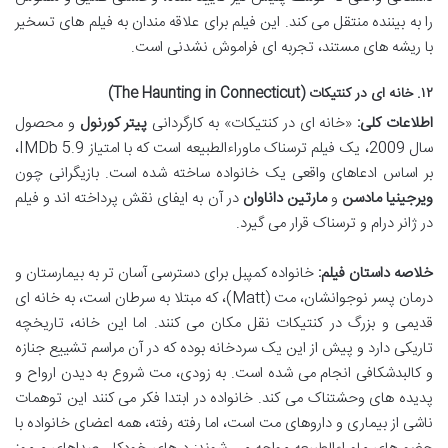
را به بیننده منتقل می کند. این فیلم برای علاقه مندان به فیلم های تسخیر
با ریشه های مستند، تجربه ای فراموش نشدنی است.
۱۲. خانه ای در کنتیکات (The Haunting in Connecticut)
اطلاعات کلی:
«خانه ای در کنتیکات» به کارگردانی
پیتر کورنول
و محصول
سال 2009، یک فیلم ترسناک ماوراءالطبیعه است که با امتیاز IMDb 5.9،
بر اساس ادعاهای واقعی یک خانواده ساخته شده است. بازیگرانی چون
ویرجینیا مادسن
و
مارتین داناوان
در آن به ایفای نقش پرداخته اند و فیلم
در ژانر درام و ترسناک قرار می گیرد.
خلاصه داستان فیلم:
خانواده کمپبل برای دسترسی آسان تر به بیمارستان و
درمان پسر نوجوانشان، مت (Matt)، که مبتلا به سرطان است، به خانه ای
قدیمی و بزرگ در کنتیکات نقل مکان می کنند. اما این خانه، تاریخچه
تاریکی دارد و پیش از این یک سردخانه بوده که در آن مراسم تشییع جنازه
و کالبدشکافی انجام می شده است. به زودی، مت شروع به دیدن ارواح و
پدیده های وحشتناک می کند. خانواده در ابتدا فکر می کنند این توهمات
ناشی از بیماری و داروهای مت است، اما رفته رفته، همه اعضای خانواده با