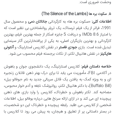
وحشت ضروری است.
۵. سکوت بره ها (The Silence of the Lambs)
اطلاعات کلی:
«سکوت بره ها» به کارگردانی
جاناتان دمی
و محصول سال
1991، فراتر از یک فیلم ترسناک، یک تریلر روانشناختی بی نظیر است که
با امتیاز IMDb 8.6 و دریافت 5 جایزه اسکار از جمله بهترین فیلم، بهترین
کارگردانی و بهترین بازیگران اصلی، به یکی از پرافتخارترین آثار سینمایی
تبدیل شده است. بازی
جودی فاستر
در نقش کلاریس استارلینگ و
آنتونی
هاپکینز
در نقش هانیبال لکتر، از نکات برجسته فیلم محسوب می شود.
خلاصه داستان فیلم:
کلاریس استارلینگ، یک دانشجوی جوان و باهوش
در آکادمی FBI، مأموریت می یابد تا برای درک بهتر ذهن قاتلان زنجیره
ای و به ویژه کمک به یافتن یک قاتل سریالی جدید به نام «بوفالو بیل»
(Buffalo Bill)، با دکتر هانیبال لکتر، روانپزشک نابغه و آدم خوار محبوس،
مصاحبه کند. لکتر باهوش و خطرناک، کلاریس را وارد بازی های ذهنی
پیچیده ای می کند و در ازای ارائه سرنخ هایی درباره بوفالو بیل، اطلاعات
شخصی از کلاریس می طلبد. رابطه پیچیده و خطرناک این دو شخصیت،
در بستر داستانی پر از تعلیق و هیجان، به پیش می رود تا کلاریس با