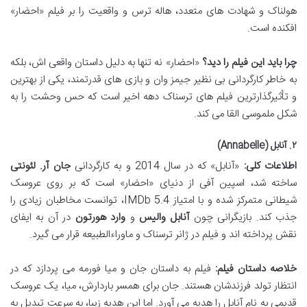
هولناک و شهادت های متعدد، هاله ترس و واقعیت را بر فیلم «احضار»
افکنده است.
چرا باید این فیلم را دید؟
«احضار» نه تنها به دلیل داستان واقعی اش، بلکه
به خاطر کارگردانی بی نظیر جیمز وان و بازی های قدرتمند، یکی از بهترین
و تأثیرگذارترین فیلم های ترسناک دهه اخیر است که حس وحشت را به
شکل ملموسی القا می کند.
۲. آنابل (Annabelle)
اطلاعات کلی:
«آنابل» که در سال 2014 و به کارگردانی
جان آر. لئونتی
ساخته شد، اسپین آفی از دنیای «احضار» است که بر روی عروسک
شیطانی متمرکز شده و با امتیاز IMDb 5.4، توانست مخاطبان زیادی را
جذب کند. بازیگرانی چون
آنابل والیس
و
وارد هورتون
در آن به ایفای
نقش پرداخته اند و فیلم در ژانر ترسناک و ماوراءالطبیعه قرار می گیرد.
خلاصه داستان فیلم:
فیلم به داستان جان و میا فورمه می پردازد که در
انتظار تولد فرزندشان هستند. جان برای همسر باردارش، میا، یک عروسک
قدیمی به نام آنابل را هدیه می آورد. اما این هدیه زیبا، به سرعت تبدیل به