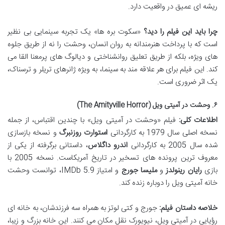
ریشه ای عمیق در واقعیت دارد.
چرا باید این فیلم را دید؟
«سکوت بره ها» یک تجربه سینمایی بی نظیر
است که با پرداخت هنرمندانه به روان انسان، وحشت را نه از طریق جلوه
های ویژه، بلکه از طریق تعلیق روانشناختی و دیالوگ های پرمعنا القا می
کند. این فیلم برای هر علاقه مند به سینما، به ویژه ژانرهای تریلر و ترسناک،
یک اثر ضروری است.
۶. وحشت در آمیتی ویل (The Amityville Horror)
اطلاعات کلی:
فیلم «وحشت در آمیتی ویل» با چندین اقتباس، از جمله
نسخه اصلی سال 1979 به کارگردانی
استوارت روزنبرگ
و نسخه بازسازی
شده سال 2005 به کارگردانی
اندرو داگلاس
، داستانی برگرفته از یکی از
معروف ترین پرونده های تسخیر در تاریخ آمریکاست. نسخه 2005 با
بازی
رایان رینولدز
و
ملیسا جورج
و امتیاز IMDb 5.9، توانست وحشت
خانه آمیتی ویل را دوباره زنده کند.
خلاصه داستان فیلم:
جورج و کتی لوتز به همراه سه فرزندشان، به خانه ای
رؤیایی در آمیتی ویل، نیویورک نقل مکان می کنند. این خانه بزرگ و زیبا،