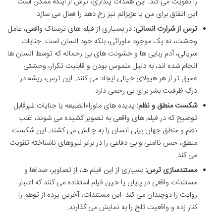
را تقویت می کند. این همذات پنداری، ترس از اینکه ممکن است
این اتفاق برای من یا عزیزانم نیز رخ دهد را فعال می سازد.
ترس از شرارت انسانی:
در بسیاری از فیلم های ترسناک واقعی، عامل
وحشت، نه یک موجود ماورائی، بلکه خود انسان است. جنایات
سریالی، آدم ربایی ها و خشونت های بی رحمانه که توسط انسان ها
انجام شده اند، به دلیل ملموس بودن و قابلیت تکرار، وحشتی
عمیق تر از هر هیولای خیالی ایجاد می کنند. این ترس، ریشه در
درک ظرفیت بشر برای بی رحمی دارد.
شکست منطق و نظم:
پدیده های ماوراءالطبیعه یا جنایات غیرقابل
توضیح که در فیلم های واقعی به تصویر کشیده می شوند، اغلب
نظم و منطق جهان بینی انسان را به چالش می کشند. این شکست
منطق، حس ناامنی و بی دفاعی را در برابر نیروهای ناشناخته تقویت
می کند.
مستندسازی ترس:
بسیاری از این فیلم ها، از تصاویر، صداها و
مستندات واقعی در پایان یا حین فیلم استفاده می کنند که اعتبار
روایت را دوچندان می کند. این مستندات، آخرین پرده از توهم را
کنار زده و واقعیت تلخ را به نمایش می گذارند.