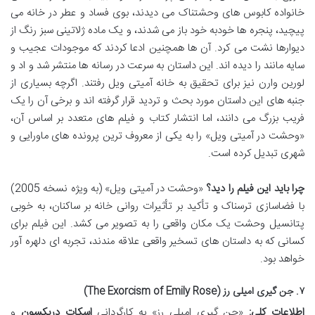
خانواده کابوس های وحشتناک می دیدند، بوی فساد و عطر در خانه می
پیچید، پنجره ها خودبه خود باز می شدند، و یک ماده ژلاتینی سبز رنگ از
دیوارها نشت می کرد. آن ها همچنین ادعا کردند که موجودات عجیب و
سایه مانند را دیده اند. این داستان به سرعت در رسانه ها منتشر شد و اد و
لورین وارن نیز برای تحقیق به خانه آمیتی ویل رفتند. اگرچه بسیاری از
جنبه های این داستان مورد بحث و تردید قرار گرفته اند و برخی آن را یک
فریب بزرگ می دانند، اما انتشار کتاب و فیلم های متعدد بر اساس آن،
«وحشت در آمیتی ویل» را به یکی از معروف ترین پرونده های ماورایی و
شهری تبدیل کرده است.
چرا باید این فیلم را دید؟
«وحشت در آمیتی ویل» (به ویژه نسخه 2005)
با فضاسازی ترسناک و تأکید بر تأثیرات روانی خانه بر ساکنان، به خوبی
پتانسیل وحشت یک مکان واقعی را به تصویر می کشد. این فیلم برای
کسانی که به داستان های تسخیر واقعی علاقه مندند، تجربه ای دلهره آور
خواهد بود.
۷. جن گیری امیلی رز (The Exorcism of Emily Rose)
اطلاعات کلی:
«جن گیری امیلی رز» به کارگردانی
اسکات دریکسون
و