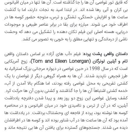
که قایق تور غواصی آن ها را جا گذاشته است. آن ها تنها در میان اقیانوس
بی کران و آبی رها شده اند. در ابتدا امید به نجات دارند، اما با گذشت
ساعت ها و افزایش خستگی، تشنگی و ترس، متوجه حضور کوسه ها در
اطراف خود می شوند. مبارزه برای بقا در برابر عناصر طبیعی و موجودات
دریایی، هسته اصلی این فیلم تکان دهنده را تشکیل می دهد که وحشت
ناشی از درماندگی و تنهایی مطلق را به خوبی به تصویر می کشد.
داستان واقعی پشت پرده:
فیلم «آب های آزاد» بر اساس داستان واقعی
تام و آیلین لونرگان (Tom and Eileen Lonergan)
، زوج آمریکایی
است که در سال 1998 در حین غواصی در دیواره مرجانی بزرگ استرالیا، به
طرز فجیعی ناپدید شدند. آن ها به همراه گروهی دیگر از غواصان با یک
کشتی تفریحی به محل غواصی رفته بودند، اما هنگام بالا آمدن از آب،
خدمه کشتی اشتباهاً آن ها را جا گذاشتند و کشتی بدون آن ها حرکت کرد.
کشف وسایل غواصی این زوج دو روز بعد و پیدا شدن دفترچه یادداشت
آیلین، که در آن از ترس و ناامیدی خود در میان اقیانوس و در محاصره
کوسه ها نوشته بود، پرده از فاجعه ای وحشتناک برداشت. در یادداشت ها
آمده بود که آن ها ساعت ها در آب شناور بوده اند و کوسه ها در اطرافشان
دیده می شدند. جستجوهای گسترده برای یافتن آن ها بی نتیجه ماند و