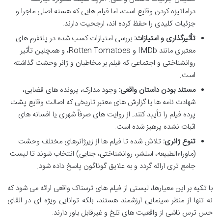
دراماتیزه کردن وقایع است، اما فیلم هایی که هسته اصلی ماجرا و
جزئیات کلیدی را حفظ کرده اند، ارجحیت دارند.
تأثیرگذاری و امتیازات:
بررسی امتیازات کسب شده در پلتفرم های
معتبری مانند IMDb و Rotten Tomatoes، و همچنین تأثیر
روانشناختی و اجتماعی که فیلم بر مخاطبان و ژانر وحشت گذاشته
است.
مستند بودن داستان واقعی:
وجود مدارک، پرونده های قضایی،
شهادت نامه ها یا گزارش های معتبر تاریخی که اصالت وقایع پشت
پرده فیلم را تأیید کنند. از روایت های صرفاً شهری یا افسانه های
اثبات نشده پرهیز شده است.
تنوع ژانری:
تلاش شده تا فیلم ها از زیرژانرهای مختلف وحشت
(ماوراءالطبیعه، اسلشر، روانشناختی، جنایی) انتخاب شوند تا لیست
جامع تری ارائه گردد و به علایق گوناگون پاسخ داده شود.
با تکیه بر این معیارها، لیستی از فیلم های ترسناک واقعی ارائه می شود که
نه تنها از منظر سینمایی ارزشمند هستند، بلکه توانایی ویژه ای در القای
حس ترس ناشی از واقعیت های تلخ و غیرقابل باور دارند.