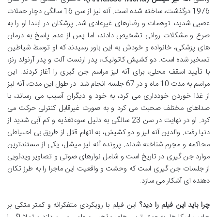
1976 درگذشت، ساخته شده است. آنه لیز از سن 16 سالگی دچار حملات
عصبی شدید، توهمات و رفتارهای غیرعادی شد. پزشکان در ابتدا او را به
صرع و مشکلات روانی تشخیص دادند، اما پس از عدم پاسخ به درمان
های پزشکی، خانواده و خودش به این باور رسیدند که او توسط شیاطین
تسخیر شده است. دو کشیش کاتولیک، پدر ارنست آلت و پدر آرنولد رنز،
با تأیید اسقف محلی، برای آنه لیز مراسم جن گیری را آغاز کردند. این
مراسم به مدت 10 ماه و در 67 جلسه انجام شد. در طول این مدت، آنه لیز
از غذا خوردن خودداری می کرد، به خود و دیگران آسیب می رساند، با
صداهای مختلف صحبت می کرد و به صورت غیرقابل کنترلی حرکت می
کرد. او در نهایت در سن 23 سالگی به دلیل سوءتغذیه و کم آبی شدید از
دنیا رفت. والدین آنه لیز و دو کشیش، به اتهام قتل از طریق بی احتیاطی
محاکمه و مجرم شناخته شدند. پرونده آنه لیز میشل، یکی از مستندترین
موارد جن گیری در تاریخ است و شامل نوارهای صوتی و تصاویر ویدئویی
از جلسات جن گیری است که وحشت و واقعیت این ماجرا را به طرز تکان
دهنده ای آشکار می سازد.
چرا باید این فیلم را دید؟
این فیلم با رویکردی متفکرانه و کمتر متکی بر