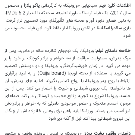
اطلاعات کلی:
فیلم اسپانیایی «ورونیکا» به کارگردانی
پاکو پلازا
و محصول
سال 2017، یک فیلم ترسناک ماوراءالطبیعه است که با امتیاز IMDb 6.2،
به دلیل فضای دلهره آور و صحنه های تأثیرگذار، مورد تحسین قرار گرفت.
بازی
ساندرا اسکاسنا
در نقش ورونیکا، از نقاط قوت این فیلم محسوب می
شود.
خلاصه داستان فیلم:
ورونیکا، یک نوجوان شانزده ساله در مادرید، پس از
مرگ پدرش، مسئولیت مراقبت از سه خواهر و برادر کوچک تر خود را بر
عهده می گیرد. در زمان خورشیدگرفتگی، ورونیکا و دو دوستش تصمیم
می گیرند با استفاده از تخته اویجا (Ouija board) و به امید برقراری
ارتباط با روح پدر ورونیکا، با ارواح تماس بگیرند. اما به جای پدرش، آن
ها ناخواسته یک نیروی شیطانی و خبیث را احضار می کنند. پس از این
جلسه، ورونیکا شروع به تجربه وقایع عجیب و ترسناکی می کند: صداهای
مرموز، اجسام متحرک و حضور موجودی نامرئی که به خواهر و برادرانش
نیز آسیب می رساند. ورونیکا باید راهی برای رهایی خانواده اش از چنگال
این نیروی شیطانی پیدا کند قبل از آنکه دیر شود.
داستان واقعی پشت پرده:
«ورونیکا» بر اساس پرونده واقعی و مشهور