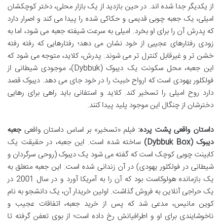
از یکدیگر جدا شده اند. در حین بازدید از یک بازار محلی، دختر کوچکشان
امیلی، یک جعبه چوبی قدیمی و حکاکی شده را پیدا می کند و اصرار دارد
که پدرش آن را برای او بخرد. امیلی به سرعت شیفته جعبه می شود، اما به
زودی رفتارهای عجیبی از خود نشان می دهد؛ رفتارهایی که رفته رفته
خشن تر و غیرقابل کنترل تر می شوند. پدرش، کلاید، متوجه می شود که
این جعبه، محل سکونت یک دیبوک (Dybbuk)، موجودی شیطانی از
فولکلور یهودی است که ارواح خبیث را در خود جای می دهد. دیبوک قصد
دارد روح امیلی را تسخیر کند. کلاید و استفانی باید راهی برای رهایی
دخترشان از چنگال این موجود پلید پیدا کنند.
داستان واقعی پشت پرده:
فیلم «تسخیر» بر اساس داستان واقعی
جعبه
دیبوک (Dybbuk Box)
ساخته شده است. این جعبه، در حقیقت یک
کابینت چوبی کوچک است که گفته می شود یک دیبوک (روحی سرگردان و
شیطانی در فولکلور یهودی) در آن زندانی شده است. این جعبه متعلق به
یک بازمانده هولوکاست بود که آن را به آمریکا آورد و در سال 2001 در
یک حراجی آنلاین به فروش گذاشت. اولین خریدار آن، یک دانشجو به نام
کوین مانیس، مدعی شد که پس از خرید جعبه، اتفاقات عجیب و
ناخوشایندی برای او و اطرافیانش رخ داده است؛ از بوی تعفن گرفته تا