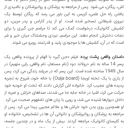
اش، ریگان، می شود. پس از مراجعه به پزشکان و روانپزشکان و ناامیدی از
یافتن راه حل علمی، کریس به این باور می رسد که ریگان توسط یک
نیروی شیطانی تسخیر شده است. او از پدر کاراس و پدر مرین، دو
کشیش کاتولیک، درخواست کمک می کند تا مراسم جن گیری را برای
نجات دخترش انجام دهند. این مراسم، نبردی وحشتناک میان خیر و شر
است که در آن، کشیش ها با موجودی پلید و قدرتمند روبرو می شوند.
داستان واقعی پشت پرده:
فیلم «جن گیر» با الهام از پرونده واقعی یک
پسر 14 ساله به نام «رولاند دو» (نام مستعار، نام واقعی رابی منهیم) در
سال 1949 ساخته شده است. این پسر که در مریلند زندگی می کرد، پس
از بازی با یک تخته اویجا (Ouija board) با خاله خود، شروع به تجربه
پدیده های عجیب کرد. خانواده اش گزارش دادند که تخت او خودبه خود
حرکت می کرد، اشیا در خانه جابه جا می شدند، صداهای خراش و ضربه از
داخل دیوارها شنیده می شد، و روبی با زبان های نامفهوم صحبت می کرد.
او همچنین روی بدن خود خراش ها و علائم عجیبی پیدا می کرد. پس از
مراجعه به پزشکان و روانپزشکان و ناتوانی آن ها در تشخیص، خانواده او
به کلیسای کاتولیک مراجعه کردند. بیش از یک ماه و در چندین جلسه،