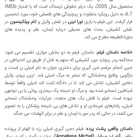
محصول سال 2005، یک درام حقوقی ترسناک است که با امتیاز IMDb
6.7، به دلیل رویکرد متفاوت و پیچیدگی های فلسفی خود، مورد تحسین
قرار گرفت. این فیلم با بازی
لورا لینی
در نقش وکیل و
تام ویلکینسون
در
نقش کشیش، بحث های عمیقی درباره ایمان، علم و پدیده های
ماوراءالطبیعه مطرح می کند.
خلاصه داستان فیلم:
داستان فیلم به دو بخش موازی تقسیم می شود:
محاکمه پدر ریچارد مور، کشیشی که متهم به قتل از طریق بی احتیاطی در
حین انجام مراسم جن گیری برای دختری جوان به نام امیلی رز است، و
بازگویی وقایع وحشتناکی که منجر به مرگ امیلی شد. ارین برونر، وکیل
دفاعی کشیش، تلاش می کند تا در دادگاه ثابت کند امیلی واقعاً توسط
شیاطین تسخیر شده بود و مرگ او نتیجه یک بیماری روانی یا بی توجهی
نبوده است. فیلم با فلش بک های متعدد، جزئیات وحشتناک تسخیر
امیلی، رفتارهای غیرعادی او و تلاش های بی نتیجه پزشکان را به تصویر
می کشد، در حالی که پدر مور با ایمان و علم در برابر اتهامات می جنگد.
داستان واقعی پشت پرده:
فیلم «جن گیری امیلی رز» با الهام از پرونده
واقعی
آنه لیز میشل (Anneliese Michel)
، دختری آلمانی که در سال