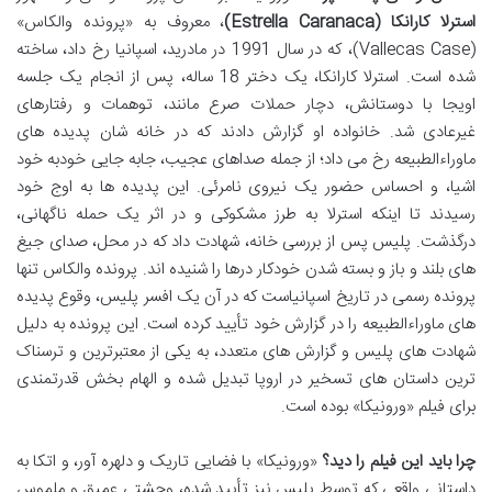
استرلا کارانکا (Estrella Caranaca)
، معروف به «پرونده والکاس»
(Vallecas Case)، که در سال 1991 در مادرید، اسپانیا رخ داد، ساخته
شده است. استرلا کارانکا، یک دختر 18 ساله، پس از انجام یک جلسه
اویجا با دوستانش، دچار حملات صرع مانند، توهمات و رفتارهای
غیرعادی شد. خانواده او گزارش دادند که در خانه شان پدیده های
ماوراءالطبیعه رخ می داد؛ از جمله صداهای عجیب، جابه جایی خودبه خود
اشیا، و احساس حضور یک نیروی نامرئی. این پدیده ها به اوج خود
رسیدند تا اینکه استرلا به طرز مشکوکی و در اثر یک حمله ناگهانی،
درگذشت. پلیس پس از بررسی خانه، شهادت داد که در محل، صدای جیغ
های بلند و باز و بسته شدن خودکار درها را شنیده اند. پرونده والکاس تنها
پرونده رسمی در تاریخ اسپانیاست که در آن یک افسر پلیس، وقوع پدیده
های ماوراءالطبیعه را در گزارش خود تأیید کرده است. این پرونده به دلیل
شهادت های پلیس و گزارش های متعدد، به یکی از معتبرترین و ترسناک
ترین داستان های تسخیر در اروپا تبدیل شده و الهام بخش قدرتمندی
برای فیلم «ورونیکا» بوده است.
چرا باید این فیلم را دید؟
«ورونیکا» با فضایی تاریک و دلهره آور، و اتکا به
داستانی واقعی که توسط پلیس نیز تأیید شده، وحشتی عمیق و ملموس