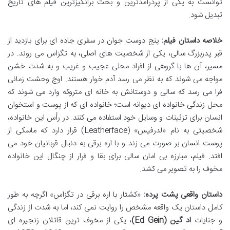
توانست به یکی از پردرآمدترین و بحث برانگیزترین فیلم های تاریخ
تبدیل شود.
خلاصه داستان فیلم:
پنج دوست جوان در سفری جاده ای برای بازدید از
قبر پدربزرگ سالی، یکی از شخصیت های اصلی، به تگزاس می روند. در
مسیر، آن ها با گروهی از افراد محلی عجیب و غریب و به شدت خشن
مواجه می شوند که به نظر می رسد آدم خوار هستند. اوج وحشت زمانی
فرا می رسد که سالی و دوستانش به خانه ای متروکه وارد می شوند که
محل زندگی خانواده ای دیوانه است؛ خانواده ای که از پوست و استخوان
انسان برای تزئینات و وسایل خود استفاده می کنند. در رأس این خانواده،
شخصیتی به نام «لدرفیس» (Leatherface) قرار دارد که ماسکی از
پوست انسان بر صورت می زند و با اره برقی به دنبال قربانیان خود می
افتد. فیلم، مبارزه بی امان سالی برای بقا و فرار از چنگال این خانواده
مخوف را به تصویر می کشد.
داستان واقعی پشت پرده:
«کشتار با اره برقی در تگزاس» اگرچه به طور
کامل داستان یک واقعه مشخص را روایت نمی کند، اما به شدت از زندگی
و جنایات
اد گین (Ed Gein)
، یکی از مخوف ترین قاتلان زنجیره ای