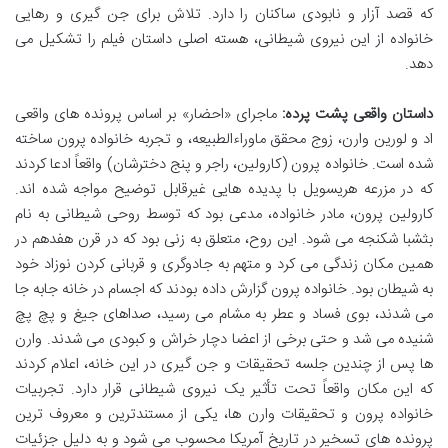
که قصد آزار و نابودی ساکنان را دارد. تلاش برای جن گیری و رهایی
خانواده از این نیروی شیطانی، هسته اصلی داستان فیلم را تشکیل می
دهد.
داستان واقعی پشت پرده:
ماجرای «احضار» بر اساس پرونده های واقعی
اد و لورین وارن، زوج محقق ماوراءالطبیعه، و تجربه خانواده پرون ساخته
شده است. خانواده پرون (کارولین، راجر و پنج دخترشان) واقعاً ادعا کردند
که در مزرعه هریسویل با پدیده هایی غیرقابل توضیح مواجه شده اند.
کارولین پرون، مادر خانواده، مدعی بود که توسط روحی شیطانی به نام
بثشبا شکنجه می شود. این روح، متعلق به زنی بود که در قرن هفدهم در
همین مکان زندگی می کرد و متهم به جادوگری و قربانی کردن نوزاد خود
به شیطان بود. خانواده پرون گزارش داده بودند که اجسام در خانه جابه جا
می شدند، بوی فساد و عطر به مشام می رسید، صداهای جیغ و پچ پچ
شنیده می شد و حتی برخی از اعضا دچار خراش و کبودی می شدند. وارن
ها پس از چندین جلسه تحقیقات و جن گیری در این خانه، اعلام کردند
که این مکان واقعاً تحت تأثیر یک نیروی شیطانی قرار دارد. تجربیات
خانواده پرون و تحقیقات وارن ها، یکی از مستندترین و معروف ترین
پرونده های تسخیر در تاریخ آمریکا محسوب می شود و به دلیل جزئیات