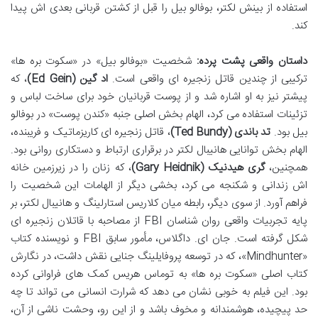
استفاده از بینش لکتر، بوفالو بیل را قبل از کشتن قربانی بعدی اش پیدا
کند.
داستان واقعی پشت پرده:
شخصیت «بوفالو بیل» در «سکوت بره ها»
ترکیبی از چندین قاتل زنجیره ای واقعی است.
اد گین (Ed Gein)
، که
پیشتر نیز به او اشاره شد و از پوست قربانیان خود برای ساخت لباس و
تزئینات استفاده می کرد، الهام بخش اصلی جنبه «کندن پوست» در بوفالو
بیل بود.
تد باندی (Ted Bundy)
، قاتل زنجیره ای کاریزماتیک و فریبنده،
الهام بخش توانایی هانیبال لکتر در برقراری ارتباط و دستکاری روانی بود.
همچنین،
گری هیدنیک (Gary Heidnik)
، که زنان را در زیرزمین خانه
اش زندانی و شکنجه می کرد، بخشی دیگر از الهامات این شخصیت را
فراهم آورد. از سوی دیگر، رابطه میان کلاریس استارلینگ و هانیبال لکتر، بر
پایه تجربیات واقعی روان شناسان FBI از مصاحبه با قاتلان زنجیره ای
شکل گرفته است. جان ای. داگلاس، مأمور سابق FBI و نویسنده کتاب
«Mindhunter»، که در توسعه پروفایلینگ جنایی نقش داشت، در نگارش
کتاب اصلی «سکوت بره ها» به توماس هریس کمک های فراوانی کرده
بود. این فیلم به خوبی نشان می دهد که شرارت انسانی می تواند تا چه
حد پیچیده، هوشمندانه و مخوف باشد و از این رو، وحشت ناشی از آن،