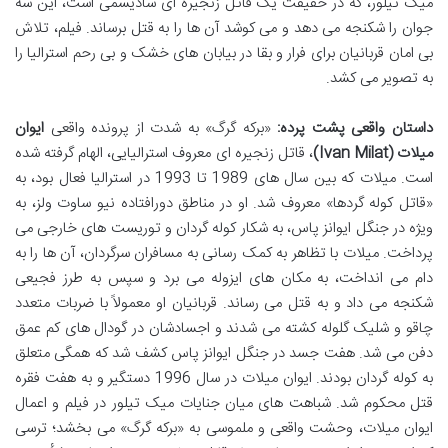
میک تیلور، که در حقیقت یک قاتل زنجیره ای سادیسمی است، این سه
جوان را شکنجه می دهد و می کوشد آن ها را به قتل برساند. فیلم، تلاش
بی امان قربانیان برای فرار و بقا در بیابان های خشک و بی رحم استرالیا را
به تصویر می کشد.
داستان واقعی پشت پرده:
«برکه گرگ» به شدت از پرونده واقعی
ایوان
میلات (Ivan Milat)
، قاتل زنجیره ای معروف استرالیایی، الهام گرفته شده
است. میلات که بین سال های 1989 تا 1993 در استرالیا فعال بود، به
«قاتل کوله گردها» معروف شد. او در مناطق دورافتاده نیو ساوت ولز، به
ویژه در جنگل ایوانز پاس، به شکار کوله گردان و توریست های خارجی می
پرداخت. میلات با تظاهر به کمک رسانی به مسافران سرگردان، آن ها را به
دام می انداخت، به مکان های ایزوله می برد و سپس به طرز فجیعی
شکنجه می داد و به قتل می رساند. قربانیان او معمولاً با ضربات متعدد
چاقو و شلیک گلوله کشته می شدند و اجسادشان در گودال های کم عمق
دفن می شد. هفت جسد در جنگل ایوانز پاس کشف شد که همگی متعلق
به کوله گردان بودند. ایوان میلات در سال 1996 دستگیر و به هفت فقره
قتل محکوم شد. شباهت های میان جنایات میک تیلور در فیلم و اعمال
ایوان میلات، وحشت واقعی و ملموسی به «برکه گرگ» می بخشد؛ ترسی