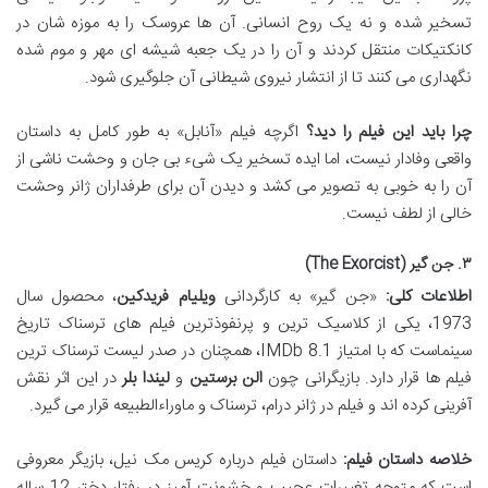
تسخیر شده و نه یک روح انسانی. آن ها عروسک را به موزه شان در
کانکتیکات منتقل کردند و آن را در یک جعبه شیشه ای مهر و موم شده
نگهداری می کنند تا از انتشار نیروی شیطانی آن جلوگیری شود.
چرا باید این فیلم را دید؟
اگرچه فیلم «آنابل» به طور کامل به داستان
واقعی وفادار نیست، اما ایده تسخیر یک شیء بی جان و وحشت ناشی از
آن را به خوبی به تصویر می کشد و دیدن آن برای طرفداران ژانر وحشت
خالی از لطف نیست.
۳. جن گیر (The Exorcist)
اطلاعات کلی:
«جن گیر» به کارگردانی
ویلیام فریدکین
، محصول سال
1973، یکی از کلاسیک ترین و پرنفوذترین فیلم های ترسناک تاریخ
سینماست که با امتیاز IMDb 8.1، همچنان در صدر لیست ترسناک ترین
فیلم ها قرار دارد. بازیگرانی چون
الن برستین
و
لیندا بلر
در این اثر نقش
آفرینی کرده اند و فیلم در ژانر درام، ترسناک و ماوراءالطبیعه قرار می گیرد.
خلاصه داستان فیلم:
داستان فیلم درباره کریس مک نیل، بازیگر معروفی
است که متوجه تغییرات عجیب و خشونت آمیز در رفتار دختر 12 ساله