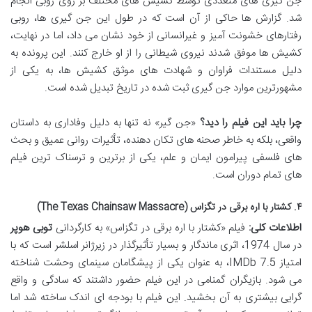
جن گیری های متعددی توسط کشیش های مختلف بر روی روبی انجام
شد. گزارش ها حاکی از آن است که در طول این جن گیری ها، روبی
رفتارهای خشونت آمیز و غیرانسانی از خود نشان می داد، اما در نهایت،
کشیش ها موفق شدند نیروی شیطانی را از او خارج کنند. این پرونده به
دلیل مستندات فراوان و شهادت های موثق کشیش ها، به یکی از
مشهورترین موارد جن گیری ثبت شده در تاریخ تبدیل شده است.
چرا باید این فیلم را دید؟
«جن گیر» نه تنها به دلیل وفاداری به داستان
واقعی، بلکه به خاطر صحنه های تکان دهنده، تأثیرات روانی عمیق و بحث
های فلسفی پیرامون ایمان و علم، یکی از برترین و ترسناک ترین فیلم
های تمام دوران است.
۴. کشتار با اره برقی در تگزاس (The Texas Chainsaw Massacre)
اطلاعات کلی:
فیلم «کشتار با اره برقی در تگزاس» به کارگردانی
توبی هوپر
در سال 1974، اثری ماندگار و بسیار تأثیرگذار در زیرژانر اسلشر است که با
امتیاز IMDb 7.5، به عنوان یکی از پیشگامان سینمای وحشت شناخته
می شود. بازیگران گمنامی در این فیلم حضور داشتند که سادگی و واقع
گرایی بیشتری به آن بخشید. این فیلم با بودجه ای اندک ساخته شد اما