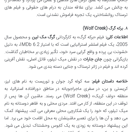
جامپ اسکارها، به عمق ترس های مذهبی و علمی می پردازد و تماشاگر را
به چالش می کشد. برای علاقه مندان به درام های حقوقی و فیلم های
ترسناک روانشناختی، یک تجربه فراموش نشدنی است.
۸. برکه گرگ (Wolf Creek)
اطلاعات کلی:
فیلم «برکه گرگ» به کارگردانی
گرگ مک لین
و محصول سال
2005، یک فیلم اسلشر استرالیایی است که با امتیاز IMDb 6.2، به دلیل
خشونت بی پرده و واقع گرایی سرد خود، تأثیر زیادی بر مخاطبان گذاشت.
بازیگرانی چون
جان جارات
در نقش میک تیلور، قاتل اصلی، نقش آفرینی
کرده اند و فیلم در ژانر ترسناک و جنایی دسته بندی می شود.
خلاصه داستان فیلم:
سه کوله گرد جوان و توریست به نام های لیز،
کریستی و بن، در سفری ماجراجویانه در مناطق دورافتاده استرالیا، به
منطقه «ولف کریک» (Wolf Creek) می رسند. ماشین آن ها پس از
توقف در این منطقه، از کار می افتد. مردی محلی و به ظاهر دوستانه به نام
میک تیلور، که خود را یک شکارچی محلی معرفی می کند، پیشنهاد کمک
می دهد و آن ها را برای تعمیر ماشینشان به محل اقامت خود می برد. اما
این پیشنهاد دوستانه به زودی به یک کابوس وحشتناک تبدیل می شود.