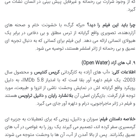
که از وجود شرارت بی رحمانه و غیرقابل پیش بینی در انسان نشأت می
گیرد.
چرا باید این فیلم را دید؟
«برکه گرگ» با خشونت خام و صحنه های
آزاردهنده، تصویری واقع گرایانه از ترس مطلق و بی دفاعی در برابر یک
هیولای انسانی ارائه می دهد. این فیلم برای کسانی که به دنبال تجربه ای
عمیق و بی رحمانه از ژانر اسلشر هستند، توصیه می شود.
۹. آب های آزاد (Open Water)
اطلاعات کلی:
«آب های آزاد» به کارگردانی
کریس کنتیس
و محصول سال
2003، یک فیلم دلهره آور بقا است که با امتیاز IMDb 5.8، به دلیل
رویکرد واقع گرایانه اش در نمایش وحشت ناشی از انزوا و طبیعت، مورد
توجه قرار گرفت. بازیگران اصلی آن
بلانشارد رایان
و
دانیل تراویس
هستند
و فیلم در ژانر ماجراجویی، درام و دلهره آور جای می گیرد.
خلاصه داستان فیلم:
سوزان و دانیل، زوجی که برای تعطیلات به جزیره ای
گرمسیری سفر کرده اند، تصمیم می گیرند یک روز را به غواصی در آب های
عمیق بگذرانند. پس از بالا آمدن از آب، آن ها با وحشت متوجه می شوند