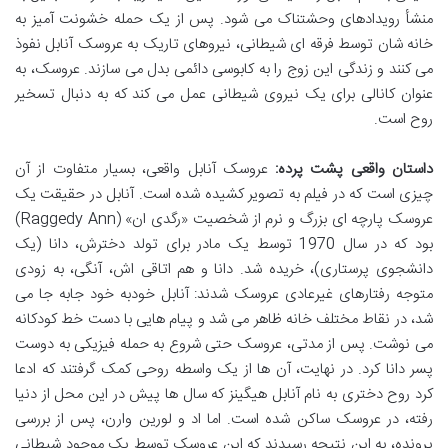
منشأ رویدادهای وحشتناک می شود. پس از یک حمله خشونت آمیز به
خانه شان توسط فرقه ای شیطانی، نیروهای تاریک به عروسک آنابل نفوذ
می کنند و زندگی این زوج را به کابوسی دائمی بدل می سازند. عروسک، به
عنوان کانالی برای یک نیروی شیطانی عمل می کند که به دنبال تسخیر
روح است.
داستان واقعی پشت پرده:
عروسک آنابل واقعی، بسیار متفاوت از آن
چیزی است که در فیلم به تصویر کشیده شده است. آنابل در حقیقت یک
عروسک پارچه ای بزرگ و نرم از شخصیت «رگدی ان» (Raggedy Ann)
بود که در سال 1970 توسط یک مادر برای تولد دخترش، دانا (یک
دانشجوی پرستاری)، خریده شد. دانا و هم اتاقی اش، آنگی، به زودی
متوجه رفتارهای غیرعادی عروسک شدند: آنابل خودبه خود جابه جا می
شد، در نقاط مختلف خانه ظاهر می شد و پیام هایی با دست خط کودکانه
می نوشت. پس از مدتی، عروسک حتی شروع به حمله فیزیکی به دوست
پسر دانا کرد. در نهایت، آن ها از یک واسطه روحی کمک گرفتند که ادعا
کرد روح دختری به نام آنابل هیگینز که سال ها پیش در این محل از دنیا
رفته، در عروسک ساکن شده است. اما اد و لورین وارن، پس از بررسی
پرونده، به این نتیجه رسیدند که این عروسک توسط یک موجود شیطانی