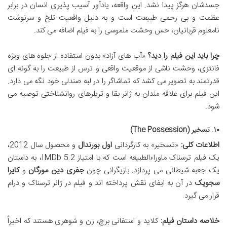
جسدشان هرگز پیدا نشد. این واقعه، یادآور آسیب پذیری انسان در برابر
عظمت و بی رحمی طبیعت است و به دلیل واقعیت تلخ و سرنوشت
نامعلوم قربانیان، حس وحشت ملموسی را به فیلم اضافه می کند.
چرا باید این فیلم را دید؟
«آب های آزاد» بدون استفاده از جلوه های ویژه
فانتزی، وحشت ناشی از موقعیت واقعی و ترس از طبیعت را به گونه ای
قدرتمند به تصویر می کشد که تماشاگر را در لبه صندلی خود نگه می دارد.
این فیلم برای علاقه مندان به ژانر بقا و تریلرهای روانشناختی توصیه می
شود.
۱۰. تسخیر (The Possession)
اطلاعات کلی:
«تسخیر» به کارگردانی
اول بورندال
و محصول سال 2012،
یک فیلم ترسناک ماوراءالطبیعه است که با امتیاز IMDb 5.2، به داستان
یک جعبه شیطانی می پردازد. بازیگرانی چون
جفری دین مورگان
و
کایرا
سجویک
در آن به ایفای نقش پرداخته اند و فیلم در ژانر ترسناک و درام
قرار می گیرد.
خلاصه داستان فیلم:
کلايد و استفانی برچ، زن و شوهری هستند که اخیراً