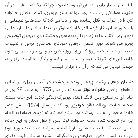
با قیمتی بسیار پایین به فروش رسیده بود، چرا که یک سال قبل، در آن
جنایت هولناکی رخ داده بود: رونالد دفئو جونیور، تمام اعضای خانواده
اش را در خواب به قتل رسانده بود و ادعا می کرد که صداهایی شیطانی او
را مجبور به این کار کرده اند. خانواده لوتز در ابتدا به این داستان ها بی
توجهی می کنند، اما به زودی با پدیده های وحشتناک و غیرقابل توضیحی
روبرو می شوند: بوی تعفن، درهای خودکار، صداهای مرموز و تغییرات
شدید در شخصیت جورج که روزبه روز خشن تر و بی خواب تر می شود.
خانه، نیروهای تاریک خود را نمایان می کند و زندگی خانواده لوتز را به
جهنمی تبدیل می کند که از آن راه فراری نیست.
داستان واقعی پشت پرده:
پرونده «وحشت در آمیتی ویل» بر اساس
ادعاهای واقعی
خانواده لوتز
است که در سال 1975 به مدت 28 روز در
خانه ای در آمیتی ویل، لانگ آیلند، نیویورک زندگی کردند. این خانه پیشتر
صحنه جنایت
رونالد دفئو جونیور
بود که در سال 1974، شش عضو
خانواده خود را به قتل رسانده بود. دفئو ادعا کرد که توسط صداها به انجام
این کار ترغیب شده است. خانواده لوتز پس از نقل مکان به این خانه،
مدعی شدند که با پدیده هایی ماوراءالطبیعه مواجه شده اند: جورج لوتز
شروع به نشان دادن رفتارهای پرخاشگرانه و شبیه به دفئو کرد، اعضای