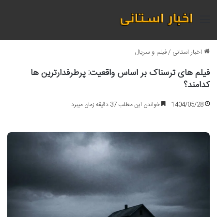
منو
اخبار استانی
/
فیلم و سریال
فیلم های ترسناک بر اساس واقعیت: پرطرفدارترین ها
کدامند؟
1404/05/28
خواندن این مطلب 37 دقیقه زمان میبرد