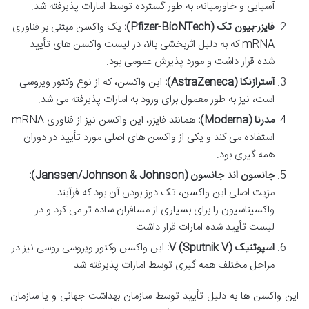
آسیایی و خاورمیانه، به طور گسترده توسط امارات پذیرفته شد.
فایزر-بیون تک (Pfizer-BioNTech):
یک واکسن مبتنی بر فناوری
mRNA که به دلیل اثربخشی بالا، در لیست واکسن های تأیید
شده قرار داشت و مورد پذیرش عمومی بود.
آسترازنکا (AstraZeneca):
این واکسن، که از نوع وکتور ویروسی
است، نیز به طور معمول برای ورود به امارات پذیرفته می شد.
مدرنا (Moderna):
همانند فایزر، این واکسن نیز از فناوری mRNA
استفاده می کند و یکی از واکسن های اصلی مورد تأیید در دوران
همه گیری بود.
جانسون اند جانسون (Janssen/Johnson & Johnson):
مزیت اصلی این واکسن، تک دوز بودن آن بود که فرآیند
واکسیناسیون را برای بسیاری از مسافران ساده تر می کرد و در
لیست تأیید شده امارات قرار داشت.
اسپوتنیک V (Sputnik V):
این واکسن وکتور ویروسی روسی نیز در
مراحل مختلف همه گیری توسط امارات پذیرفته شد.
این واکسن ها به دلیل تأیید توسط سازمان بهداشت جهانی و یا سازمان