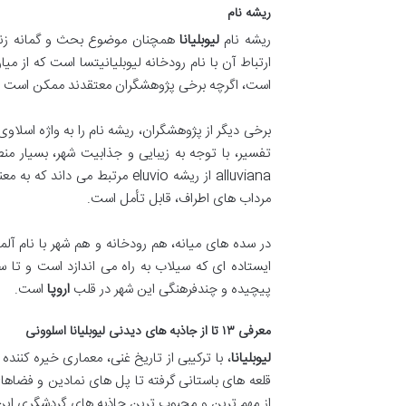
ریشه نام
ریشه نام
لیوبلیانا
همچنان موضوع بحث و گمانه زنی
ارتباط آن با نام رودخانه لیوبلیانیتسا است که از می
است، اگرچه برخی پژوهشگران معتقدند ممکن است ع
تفسیر، با توجه به زیبایی و جذابیت شهر، بسیار منط
alluviana از ریشه eluvio مرتب
مرداب های اطراف، قابل تأمل است.
پیچیده و چندفرهنگی این شهر در قلب
اروپا
است.
معرفی ۱۳ تا از جاذبه های دیدنی لیوبلیانا اسلوونی
لیوبلیانا
، با ترکیبی از تاریخ غنی، معماری خیره کنن
از مهم ترین و محبوب ترین جاذبه های گردشگری ای