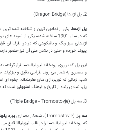
2. پل اژدها (Dragon Bridge)
پل اژدها
، یکی از نمادین ترین و شناخته شده ترین 
که در سال 1901 ساخته شده، یکی از نمونه های برجسته معماری سبک آرت نوو در
اژدهای سبز رنگ و باشکوهی که در دو طرف آن قرار گرف
پیوند خورده و حتی در نشان ملی آن نیز حضور دارد
این پل که بر روی رودخانه لیوبلیانیتسا قرار گرفته، 
و معماری به شمار می رود. طراحی دقیق و جزئیات ظری
شب، زمانی که نورپردازی های هنرمندانه، جلوه ای اس
پل، نمادی زنده از تاریخ و فرهنگ
اسلوونی
است که هر
3. سه پل (Triple Bridge – Tromostovje)
سه پل
(Tromostovje)، شاهکار معماری
یوزه پلچ
که رودخانه لیوبلیانیتسا را در قلب
لیوبلیانا