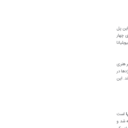
این پل
 چهار
بلیانا
ر هنری
دها در
د. این
ا
است
ی قدیمی تر است که در سال 1842 ساخته شد و