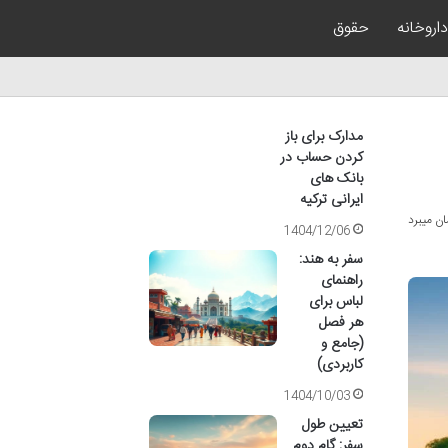
داروخانه
حقوق
مدارک برای باز
کردن حساب در
بانک های
ایرانی ترکیه
1404/12/06
سفر به هند:
راهنمای
لباس برای
هر فصل
(جامع و
کاربردی)
1404/10/03
تعیین طول
سفر: گام دوم