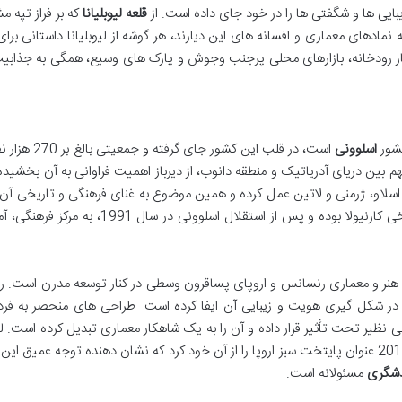
یبایی ها و شگفتی ها را در خود جای داده است. از
قلعه لیوبلیانا
که بر فراز تپه م
نمادهای معماری و افسانه های این دیارند، هر گوشه از لیوبلیانا داستانی برا
نار رودخانه، بازارهای محلی پرجنب وجوش و پارک های وسیع، همگی به جذاب
ور
اسلوونی
است، در قلب این کشور جای گرفته و
 بین دریای آدریاتیک و منطقه دانوب، از دیرباز اهمیت فراوانی به آن بخشید
اسلاو، ژرمنی و لاتین عمل کرده و همین موضوع به غنای فرهنگی و تاریخی آن 
است. لیوبلیانا در طول سده ها پایتخت منطقه تاریخی کارنیولا بوده و پس از استقلال اسلوونی در س
ی هنر و معماری رنسانس و اروپای پساقرون وسطی در کنار توسعه مدرن است. ر
 در شکل گیری هویت و زیبایی آن ایفا کرده است. طراحی های منحصر به فرد
ی نظیر تحت تأثیر قرار داده و آن را به یک شاهکار معماری تبدیل کرده است. لیو
به دلیل تعهدش به پایداری محیط زیست، در سال 2016 عنوان پایتخت سبز اروپا را از آن خود کرد که نشان دهنده توجه عمیق 
دشگری
مسئولانه است.