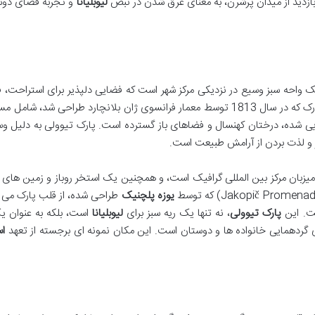
بازدید از میدان پرشرن، به معنای غرق شدن در نبض
لیوبلیانا
و تجربه فضای دوست
ک واحه سبز وسیع در نزدیکی مرکز شهر است که فضایی دلپذیر برای استراحت، 
های ورزشی و ارتباط با طبیعت فراهم می کند. این پارک که در سال 1813 توسط معمار فرانسوی ژان بلانچارد طراحی شد، 
یی شده، درختان کهنسال و فضاهای باز گسترده است. پارک تیوولی به دلیل 
ر و لذت بردن از آرامش طبیعت است.
 تیوولی (Tivoli Castle) که امروزه میزبان مرکز بین المللی گرافیک است، و همچنین یک استخر روباز و زمین ه
یوزه پلچنیک
طراحی شده، از قلب پارک می گ
ست. این
پارک تیوولی
، نه تنها یک ریه سبز برای
لیوبلیانا
است، بلکه به عنوان ی
 گردهمایی خانواده ها و دوستان است. این مکان نمونه ای برجسته از تعهد
اس