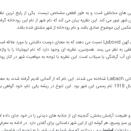
 های مختلفی است و به طور قطعی مشخص نیست. یکی از رایج ترین نظری
ان شهر عبور می کند. این نظریه بیان می کند که نام شهر از نام این رودخانه گرف
کس این موضوع صادق باشد و نام رودخانه از شهر مشتق شده باشد.
برخی دیگر از پژوهشگران، ریشه نام را به واژه اسلاوی کهن Ljubovid نسبت می دهند که به معنای دوست داشتنی یا مورد عل
قی به نظر می رسد. همچنین، نظریه ای وجود دارد که نام لیوبلیانا را با واژه
ط می داند که به معنای آب گرفتگی یا سیلاب است. این نظریه با توجه به موقعیت شهر در کنار رو
در سده های میانه، هم رودخانه و هم شهر با نام آلمانی Laibach شناخته می شدند. این نام که از آلمانی قدیم گرفته شده،
ایستاده ای که سیلاب به راه می اندازد است و تا سال 1918 نام رسمی این شهر بود. این تنوع در ریشه یابی نام، خود گوا
ده و طبیعت آرامش بخش، گنجینه ای از جاذبه های دیدنی را در خود جای داده ا
ن پایتخت
اسلوونی
می پردازیم که سفر شما به این شهر را به تجربه ای فراموش