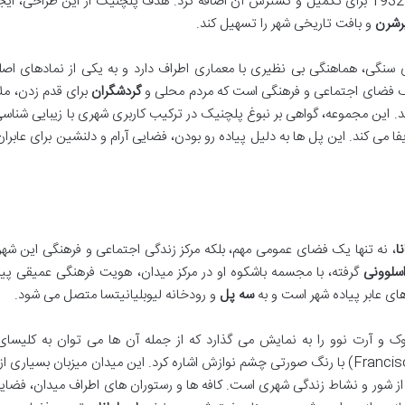
دو پل عابر پیاده که پلچنیک در سال های 1931 تا 1932 برای تکمیل و گسترش آن اضافه کرد. هدف پلچنیک از این طراحی
رشرن
و بافت تاریخی شهر را تسهیل کند.
سنگی، هماهنگی بی نظیری با معماری اطراف دارد و به یکی از نمادهای اصل
یک فضای اجتماعی و فرهنگی است که مردم محلی و
گردشگران
برای قدم زدن، مل
نند. این مجموعه، گواهی بر نبوغ پلچنیک در ترکیب کاربری شهری با زیبایی شنا
می کند. این پل ها به دلیل پیاده رو بودن، فضایی آرام و دلنشین برای عابران
نا
، نه تنها یک فضای عمومی مهم، بلکه مرکز زندگی اجتماعی و فرهنگی این شه
سلوونی
گرفته، با مجسمه باشکوه او در مرکز میدان، هویت فرهنگی عمیقی پید
ی عابر پیاده شهر است و به
سه پل
و رودخانه لیوبلیانیتسا متصل می شود.
وک و آرت نوو را به نمایش می گذارد که از جمله آن ها می توان به کلیسا
فرانسیسکن (Franciscan Church of the Annunciation) با رنگ صورتی چشم نوازش اشاره کرد. این میدان میزبان بسیاری
شور و نشاط زندگی شهری است. کافه ها و رستوران های اطراف میدان، فضایی