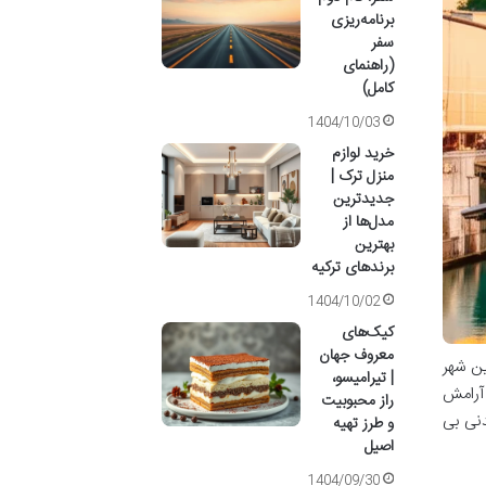
برنامه‌ریزی
سفر
(راهنمای
کامل)
1404/10/03
خرید لوازم
منزل ترک |
جدیدترین
مدل‌ها از
بهترین
برندهای ترکیه
1404/10/02
کیک‌های
معروف جهان
ین شهر
| تیرامیسو،
 آرامش
راز محبوبیت
دنی بی
و طرز تهیه
اصیل
1404/09/30