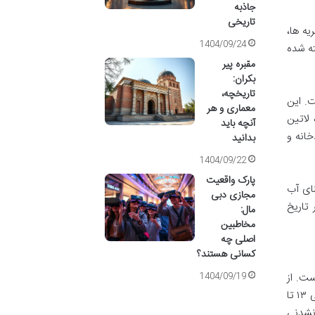
جاذبه
تاریخی
ه ها،
1404/09/24
ته شده
مقبره پیر
بکران:
تاریخچه،
اقه است. این
معماری و هر
 لاتین
آنچه باید
دخانه و
بدانید
1404/09/22
پارک واقعیت
 به معنای آب
مجازی دبی
هی بر تاریخ
مال:
مخاطبین
اصلی چه
کسانی هستند؟
1404/09/19
ست. از
قلعه های باستانی گرفته تا پل های نمادین و فضاهای سبز وسیع، هر گوشه ای از این شهر داستانی برای گفتن دارد. در ادامه به معرفی ۱۳ تا
 نشدنی