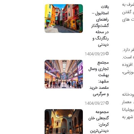
شرف به
بالات
ی گفتن
استانبول –
یت های
راهنمای
گشت‌وگذار
در محله
رنگارنگ و
دیدنی
 جمعیتی بالغ بر 270 هزار نفر دارد.
1404/09/29
ه است.
مجتمع
افزوده
تجاری وصال
ال 1991، به مرکز فرهنگی، آموزشی،
بهشت
مشهد:
مقصد خرید
و سرگرمی
ودخانه
 معمار
1404/09/27
بلیانا
مجموعه
این شهر به
گنجعلی خان
کرمان:
دیدنی‌ترین