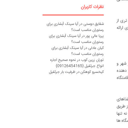
نظرات کاربران
تری از
شقایق دوستی
در
آیا سینک آبشاری برای
 ارائه
رستوران مناسب است؟
پریا عالی پور
در
آیا سینک آبشاری برای
رستوران مناسب است؟
کیان عادلی
در
آیا سینک آبشاری برای
رستوران مناسب است؟
توران زرین کوب
در
نحوه صحیح اجاره
 شهر و
انواع جرثقیل {09126454165}
 دهنده
کیخسرو کوهکن
در
ظرفیت بار جرثقیل
امتگاه
غذاهای
سی به قلعه از طریق
ه تنها
گاه ها