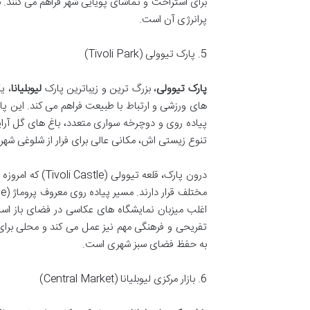
برای استراحت و تماشای پویایی شهر فراهم می کنند. 
پرانرژی آن است.
5. پارک تیوولی (Tivoli Park)
پارک تیوولی
، بزرگ ترین و زیباترین پارک
لیوبلیانا
، ی
پیاده روی و دوچرخه سواری متعدد، باغ های گل آرا
تنوع زیستی اش، مکانی عالی برای فرار از شلوغی شه
درون پارک، قلعه
مختلف قرار دارند. مسیر پیاده روی معروف پروماژ (Jakopič Promenade) که توسط
اغلب میزبان نمایشگاه های عکاسی در فضای باز ا
تفریحی و فرهنگی مهم نیز عمل می کند و محلی برای
به حفظ فضای سبز شهری است.
6. بازار مرکزی لیوبلیانا (Central Market)