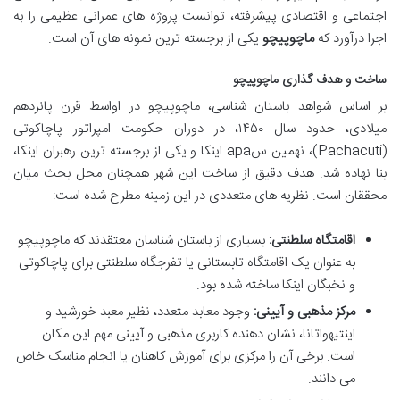
اجتماعی و اقتصادی پیشرفته، توانست پروژه های عمرانی عظیمی را به
اجرا درآورد که
ماچوپیچو
یکی از برجسته ترین نمونه های آن است.
ساخت و هدف گذاری ماچوپیچو
بر اساس شواهد باستان شناسی، ماچوپیچو در اواسط قرن پانزدهم
میلادی، حدود سال ۱۴۵۰، در دوران حکومت امپراتور پاچاکوتی
(Pachacuti)، نهمین سapa اینکا و یکی از برجسته ترین رهبران اینکا،
بنا نهاده شد. هدف دقیق از ساخت این شهر همچنان محل بحث میان
محققان است. نظریه های متعددی در این زمینه مطرح شده است:
اقامتگاه سلطنتی:
بسیاری از باستان شناسان معتقدند که ماچوپیچو
به عنوان یک اقامتگاه تابستانی یا تفرجگاه سلطنتی برای پاچاکوتی
و نخبگان اینکا ساخته شده بود.
مرکز مذهبی و آیینی:
وجود معابد متعدد، نظیر معبد خورشید و
اینتیهواتانا، نشان دهنده کاربری مذهبی و آیینی مهم این مکان
است. برخی آن را مرکزی برای آموزش کاهنان یا انجام مناسک خاص
می دانند.