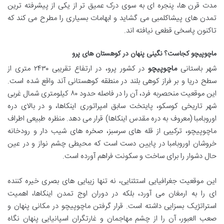
مدت قرن ها، پنجره ای به سوی درک عمیق تر از یکی از پیشرفته ترین
تمدن های پیشاکلمبی می گشاید و ابهامات بسیاری را مطرح می کند که
تاکنون پاسخی قطعی نیافته اند.
ماچوپیچو کجاست؟ نگینی پنهان در کوهستان های پرو
شهر باستانی
ماچوپیچو
در کشور پرو، در ارتفاع تقریبی ۲۴۳۰ متری از
سطح دریا و بر فراز کوهی بلند در منطقه کوهستانی آند واقع شده است.
این موقعیت منحصربه فرد، آن را در فاصله حدود ۸۰ کیلومتری شمال غربی
شهر تاریخی کوسکو، پایتخت سابق امپراتوری اینکاها، و در بالای دره
اوروبامبا (معروف به دره مقدس اینکاها) قرار می دهد. منظره طبیعی اطراف
ماچوپیچو، ترکیبی از قله های سرسبز، صخره های شیب دار و رودخانه
خروشان اوروبامبا در پایین دست است که محیطی چشم نواز و در عین
حال دشوار را برای ساخت و سکونت فراهم آورده است.
این موقعیت جغرافیایی استثنایی، نه تنها زیبایی های بصری خیره کننده
ای را به ارمغان می آورد، بلکه در دوران اوج تمدن اینکاها، اهمیت
استراتژیک بسزایی داشته است. قرار گرفتن ماچوپیچو در مکانی پنهان و
صعب العبور، آن را از چشم مهاجمان و غارتگران اسپانیایی پنهان نگاه