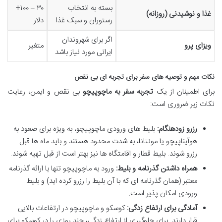
بسته به انتخاب
۳۰ – ۱۰۰+
غذا و نوشیدنی (روزانه)
رستوران و سبک غذا
دلار
اگر برای شهروندان
ویزای پرو
متغیر
ایرانی مورد نیاز باشد
نکات مهم و توصیه های سفر برای تجربه ای بی نقص
برای اطمینان از یک
تجربه سفر به ماچوپیچو
بی نقص و ایمن، رعایت
نکات زیر ضروری است:
رزرو زودهنگام:
بلیط های ورودی ماچوپیچو، به ویژه برای صعود به
هوآیناپیچو یا مونتانا، به شدت محدود هستند و باید ماه ها قبل
رزرو شوند. بلیط قطار و اقامتگاه ها نیز بهتر است از قبل تهیه شوند.
همراه داشتن گذرنامه و بلیط:
ورود به ماچوپیچو تنها با ارائه گذرنامه
معتبر (همان گذرنامه ای که با آن بلیط را رزرو کرده اید) و بلیط
ورودی امکان پذیر است.
آمادگی برای ارتفاع زدگی:
کوسکو و ماچوپیچو در ارتفاعات بالایی
قرار دارند. برای جلوگیری از ارتفاع زدگی، چند روزی را در کوسکو برای