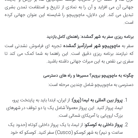
جهانی آن می افزاید و آن را به نمادی از تاریخ و استقامت تمدن بشری
تبدیل می کند. این دلایل، ماچوپیچو را شایسته این عنوان جهانی کرده
است.
برنامه ریزی سفر به شهر گمشده: راهنمای کامل بازدید
سفر به
ماچوپیچو شهر اسرارآمیز گمشده
تجربه ای فراموش نشدنی است
که نیازمند برنامه ریزی دقیق است. این راهنما به شما کمک می کند تا
سفری بی نقص به این میراث جهانی داشته باشید.
چگونه به ماچوپیچو برویم؟ مسیرها و راه های دسترسی
دسترسی به ماچوپیچو شامل چندین مرحله است:
پرواز بین المللی به لیما (پرو):
از ایران، ابتدا باید به پایتخت پرو،
لیما، پرواز کنید. این پرواز معمولاً شامل یک یا دو توقف در شهرهای
بزرگ اروپایی یا آمریکای شمالی است.
پرواز داخلی به کوسکو:
از لیما، با یک پرواز داخلی کوتاه (حدود یک
ساعت و نیم) به شهر کوسکو (Cusco) سفر کنید. کوسکو که خود