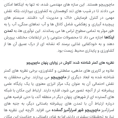
ماچوپیچو هستند. این سازه های مهندسی شده، نه تنها به اینکاها امکان
می دادند تا در شیب های تند کوهستان به کشاورزی بپردازند، بلکه نقش
مهمی در کنترل فرسایش خاک و مدیریت آب داشتند. سیستم های
پیچیده آبیاری و زهکشی، شامل کانال ها و آب نماهای سنگی، آب را به
طور موثر به تمامی سطوح تراس ها می رساندند. این نوآوری ها، به
تمدن
اینکاها
اجازه می داد تا محصولات متنوعی را در ارتفاعات مختلف پرورش
دهند و به خودکفایی غذایی برسند که نشانه ای از درک عمیق آن ها از
کشاورزی و پایداری محیط زیست بود.
نظریه های کمتر شناخته شده: کاوش در زوایای پنهان ماچوپیچو
علاوه بر کاربری های مذهبی، سلطنتی و کشاورزی، برخی نظریه های کمتر
شناخته شده به ابعاد دیگری از
ماچوپیچو
می پردازند. برخی محققان به
نقش احتمالی آن به عنوان یک مرکز انرژی معنوی یا یک پایگاه علمی
پیشرفته تر از آنچه تصور می شود، اشاره دارند. ارتباط این مکان با شبکه
های گسترده ای از شهرهای پنهان دیگر در منطقه آند، یا حتی فرضیه هایی
درباره ارتباط آن با تمدن های پیشرفته باستانی دیگر، به جنبه های
اسرارآمیز
ماچوپیچو شهر اسرارآمیز گمشده
می افزاید. اگرچه این نظریه ها
نیاز به تحقیقات بیشتری دارند، اما به غنای داستانی و جذابیت این مکان