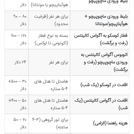
بلیط ورودی ماچوپیچو
هوآیناپیچو یا مونتانا)
دلار
بلیط ورودی ماچوپیچو +
برای هر نفر (ظرفیت
۸۰ – ۹۰
هوآیناپیچو/مونتانا
محدود)
دلار
قطار کوسکو به آگواس کالینتس
بسته به نوع قطار
۱۲۰ – ۷۰۰
(رفت و برگشت)
(اکونومی تا لوکس)
دلار
اتوبوس آگواس کالینتس به
ورودی ماچوپیچو (رفت و
برای هر نفر
۲۴ دلار
برگشت)
هاستل تا هتل های
۳۰ – ۵۰۰+
اقامت در کوسکو (یک شب)
۴-۵ ستاره
دلار
اقامت در آگواس کالینتس (یک
هاستل تا هتل های
۵۰ – ۴۰۰+
شب)
۴-۵ ستاره
دلار
برای تور گروهی (۳-۴
۲۰ – ۵۰
هزینه راهنما (الزامی)
ساعته)
دلار