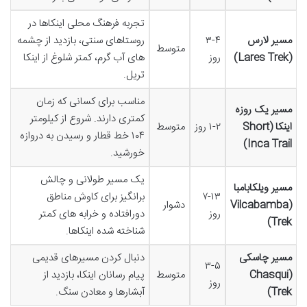
تجربه فرهنگ محلی اینکاها در
مسیر لارس
۳-۴
روستاهای سنتی، بازدید از چشمه
متوسط
(Lares Trek)
روز
های آب گرم، کمتر شلوغ از اینکا
تریل.
مناسب برای کسانی که زمان
مسیر یک روزه
کمتری دارند. شروع از کیلومتر
اینکا (Short
۱-۲ روز
متوسط
۱۰۴ خط قطار و رسیدن به دروازه
Inca Trail)
خورشید.
یک مسیر طولانی و چالش
مسیر ویلکابامبا
۷-۱۳
برانگیز برای کاوش مناطق
(Vilcabamba
دشوار
روز
دورافتاده و خرابه های کمتر
Trek)
شناخته شده اینکاها.
مسیر چاسکی
دنبال کردن مسیرهای قدیمی
۳-۵
(Chasqui
متوسط
پیام رسانان اینکا، بازدید از
روز
Trek)
آبشارها و معادن سنگ.