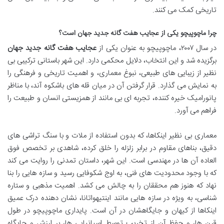
تاریخی کمک می کنند.
چرا ماچوپیچو یکی از عجایب هفت گانه جدید جهان است؟
در سال ۲۰۰۷، ماچوپیچو به عنوان یکی از
عجایب هفت گانه جدید جهان
برگزیده شد و این انتخاب، دلایل محکمی دارد. این شهر باستانی ترکیبی بی
نظیر از زیبایی های طبیعی، نبوغ معماری، و اهمیت تاریخی و فرهنگی را
به نمایش می گذارد. قرار گرفتن آن در میان قله های باشکوه آند، با مناظر
پانورامیک خیره کننده، تجربه ای بی مانند از همزیستی انسان و طبیعت را
فراهم می آورد.
معماری بی نظیر اینکاها، که بدون استفاده از ملات و با سنگ تراشی های
دقیق، بناهای مقاوم در برابر زلزله را خلق کرده، شاهدی بر تخصص فوق
العاده آن ها در مهندسی است. این شهر، داستان تمدنی را روایت می کند
که با وجود محدودیت های فنی، به اوج شکوفایی رسید و سازه هایی را بنا
نهاد که هنوز هم محققان را به چالش می کشد. اهمیت مذهبی و ستاره
شناسی، به ویژه در سازه هایی مانند اینتیهواتانا، نشان دهنده درک عمیق
اینکاها از کیهان و جایگاهشان در آن است. پایداری ماچوپیچو در طول
قرن ها، و حفظ آن از تخریب توسط اسپانیایی ها، بر ارزش و جایگاه