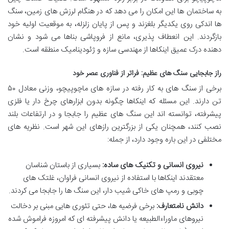
به ساختمان ها این امکان را می دهد که در هنگام لرزش های زمین، سنگ
ها اندکی روی یکدیگر بلغزند و پس از پایان زلزله، به موقعیت اولیه خود
بازگردند. این انعطاف پذیری، مانع از فروپاشی بناها می شود و نشان
دهنده درک عمیق اینکاها از مهندسی سازه و ژئودینامیک منطقه است.
راز جابجایی سنگ های عظیم: فراتر از فناوری عصر خود
برخی از سنگ های به کار رفته در سازه های ماچوپیچو، وزنی معادل ۵۰
تن دارند. این مسئله که اینکاها چگونه بدون ابزارهای چرخ دار یا فلزی
پیشرفته، توانسته اند این سنگ های عظیم را جابجا و در ارتفاعات بلند
نصب کنند، همچنان یکی از بزرگترین رازهای این شهر است. نظریه های
مختلفی در این باره وجود دارد، از جمله:
نیروی انسانی و تکنیک های ساده:
بسیاری از باستان شناسان
معتقدند اینکاها با استفاده از نیروی انسانی فراوان، غلتک های
چوبی و رمپ های خاکی شیب دار، این سنگ ها را جابجا می کردند.
دانش نامتعارف:
برخی فرضیه ها، حتی تئوری هایی مبنی بر دخالت
نیروهای ماوراءالطبیعه یا دانش پیشرفته ای که امروزه فراموش شده