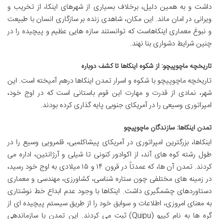
داشت و به همین دلیل، برخلاف بسیاری از شهرهای اینکا، از تخریب و
ویرانی در امان ماند. این مکان، شاهدی زنده بر سازگاری انسان با طبیعت
و نبوغ معماری اینکاهاست که توانستند سازه هایی عظیم و پیچیده را در
چنین شرایط دشواری بنا نهند.
تاریخچه ماچوپیچو: از شکوه اینکاها تا کشف دوباره
تاریخچه ماچوپیچو با شکوه و اسرار تمدن اینکاها درهم آمیخته است. این
شهر، نمادی از قدرت و مهارت این قوم باستانی است که در اوج خود،
امپراتوری وسیعی را در آمریکای جنوبی پایه گذاری کرده بودند.
تمدن اینکاها: سازندگان ماچوپیچو
اینکاها، بزرگترین امپراتوری در آمریکای پیشاکلمبی، قلمرویی وسیع را در
طول رشته کوه های آند، از اکوادور کنونی تا شیلی و آرژانتین، اداره می
کردند. تمدن آن ها، که عمدتاً در قرون ۱۴ و ۱۵ میلادی به اوج خود رسید،
در زمینه های مختلفی چون ستاره شناسی، کشاورزی، مهندسی و معماری
دستاوردهای چشمگیری داشت. اینکاها با وجود عدم ابداع خط نوشتاری
به معنای امروزی، اطلاعات و سوابق خود را از طریق سیستم پیچیده ای از
گره ها به نام کیپو (Quipu) ثبت می کردند. این تمدن با سازماندهی