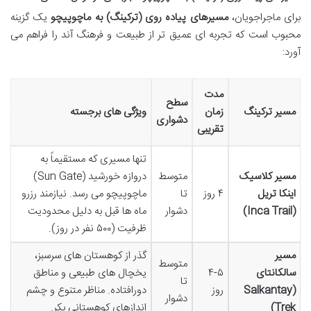
برای ماجراجویان،
مسیرهای پیاده روی (ترکینگ) به ماچوپیچو
یک گزینه
محبوب است که تجربه ای عمیق تر از طبیعت و فرهنگ آند را فراهم می
آورد:
مدت
سطح
مسیر ترکینگ
زمان
ویژگی های برجسته
دشواری
تقریبی
تنها مسیری که مستقیماً به
مسیر کلاسیک
متوسط
دروازه خورشید (Sun Gate)
اینکا تریل
۴ روز
تا
ماچوپیچو می رسد. نیازمند رزرو
(Inca Trail)
دشوار
ماه ها قبل به دلیل محدودیت
ظرفیت (۵۰۰ نفر در روز).
مسیر
گذر از کوهستان های سرسبز،
متوسط
سالکانتای
۴-۵
یخچال های طبیعی و مناطق
تا
(Salkantay
روز
دورافتاده. مناظر متنوع و چشم
دشوار
Trek)
اندازهای کوهستانی بکر.