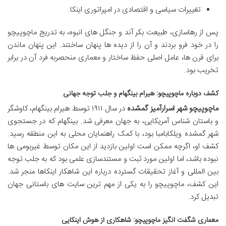
تغییرات سیاسی و اقتصادی در امپراتوری اینکا.
پس از رهاسازی، طبیعت بکر آند و جنگل های انبوه، به تدریج ماچوپیچو
را در خود فرو بردند و آن را از دیده ها پنهان ساختند. این پنهان ماندن
برای قرن ها، عامل اصلی حفظ ساختار و معماری منحصربه فرد آن در برابر
تخریب بود.
کشف دوباره ماچوپیچو: هیرام بینگهام و جلب توجه جهانی
ماچوپیچو شهر اسرارآمیز گمشده
در سال ۱۹۱۱ توسط هیرام بینگهام، کاوشگر
و باستان شناس آمریکایی، به جهان معرفی شد. بینگهام که در جستجوی
شهر گمشده ویلکابامبا بود، با کمک راهنمایان محلی به این منطقه رسید.
کشف او، اگرچه ممکن است اولین بازدید از این مکان توسط غیربومی ها
نبوده باشد، اما اولین مورد ثبت و مستندسازی علمی بود که به جلب توجه
بین المللی و آغاز تحقیقات گسترده درباره این شاهکار اینکاها منجر شد.
این کشف، ماچوپیچو را به یکی از مهم ترین سایت های باستانی جهان
تبدیل کرد.
معماری شگفت انگیز ماچوپیچو: شاهکاری از هوش اینکایی