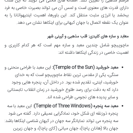
مراسم مذهبی را تعیین کنند. افسانه های محلی می گویند که این سنگ
دارای قدرت های معنوی است و لمس آن می تواند بصیرت خاصی به فرد
ببخشد یا انرژی مثبت منتقل کند. این باورها، اهمیت اینتیهواتانا را به
عنوان یک نقطه اتصال با جهان کیهانی برای اینکاها نشان می دهد.
معابد و سازه های کلیدی: قلب مذهبی و آیینی شهر
ماچوپیچو شامل چندین معبد و سازه مهم است که هر کدام کاربری و
اهمیت خاصی در زندگی اینکاها داشته اند:
معبد خورشید (Temple of the Sun):
این معبد با طراحی منحنی و
سنگی، یکی از مقدس ترین نقاط ماچوپیچو است که به خدای
خورشید، اینتی، تقدیم شده بود. در داخل آن، پنجره هایی وجود
دارد که به دقت برای رصد طلوع خورشید در زمان انقلاب تابستانی
و سایر پدیده های نجومی طراحی شده اند.
معبد سه پنجره (Temple of Three Windows):
این معبد با سه
پنجره ذوزنقه ای شکل خود، نمادگرایی عمیقی دارد. گفته می شود
سه پنجره می تواند نمایانگر سه جهان در کیهان شناسی اینکاها باشد:
جهان بالا (هانان پاچا)، جهان میانی (کای پاچا)، و جهان زیرین