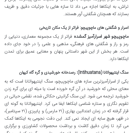
تراش، به اینکاها اجازه می داد تا سازه هایی با جزئیات دقیق و ظریف
بسازند که همچنان شگفتی آور هستند.
اسرار و شگفتی های ماچوپیچو: فراتر از یک مکان تاریخی
ماچوپیچو شهر اسرارآمیز گمشده
فراتر از یک مجموعه معماری، دنیایی از
رمز و راز و شگفتی های فرهنگی، مذهبی و علمی را در خود جای داده
است. هر بخش از این شهر داستانی پنهان و معنایی عمیق برای تمدن
اینکاها دارد.
سنگ اینتیهواتانا (Intihuatana): رصدخانه خورشیدی و گره گاه کیهان
یکی از اسرارآمیزترین سازه های ماچوپیچو، سنگ اینتیهواتانا است که به
معنای محلی که خورشید در آن گره خورده است یا میله ای برای گره زدن
خورشید ترجمه می شود. این سنگ گرانیتی حکاکی شده، نقشی حیاتی در
تقویم نگاری و ستاره شناسی اینکاها ایفا می کرد. اینتیهواتانا به گونه ای
قرار گرفته که در زمان اعتدالین بهاری (۲۱ مارس) و پاییزی (۲۱ سپتامبر)،
در ظهر، هیچ سایه ای ایجاد نمی کند. این دقت نجومی به اینکاها کمک
می کرد تا زمان دقیق کاشت و برداشت محصولات کشاورزی و برگزاری