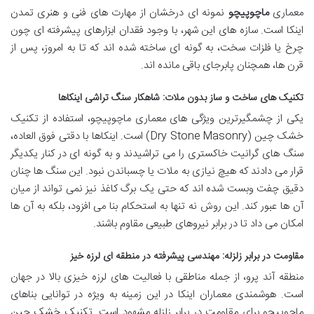
معماری
ماچوپیچو
نمونه ای درخشان از مهارت های فنی و هنری تمدن
اینکا است. سازه های این شهر، با وجود فقدان ابزارهای پیشرفته ای چون
چرخ یا فلزات سخت، به گونه ای ساخته شده اند که تا به امروز، پس از
قرن ها، همچنان پابرجای باقی مانده اند.
تکنیک های ساخت و ساز بدون ملات: شاهکار سنگ تراشی اینکاها
یکی از چشمگیرترین ویژگی های معماری ماچوپیچو، استفاده از تکنیک
خشک چین (Dry Stone Masonry) است. اینکاها با دقتی فوق العاده،
سنگ های گرانیت خاکستری را می تراشیدند و به گونه ای در کنار یکدیگر
قرار می دادند که هیچ نیازی به ملات یا چسباندن نبود. این سنگ ها چنان
دقیق چفت وبست شده اند که حتی یک برگ کاغذ نیز نمی تواند از میان
آن ها عبور کند. این روش نه تنها به استحکام بنا می افزود، بلکه به آن ها
امکان می داد تا در برابر نیروهای طبیعی مقاوم باشند.
مقاومت در برابر زلزله: مهندسی پیشرفته در منطقه ای لرزه خیز
منطقه آند پرو، از جمله مناطقی با فعالیت های لرزه خیزی بالا در جهان
است. هوشمندی معماران اینکا در این زمینه به ویژه در توانایی بناهای
ماچوپیچو برای مقاومت در برابر زلزله مشهود است. تکنیک خشک چین