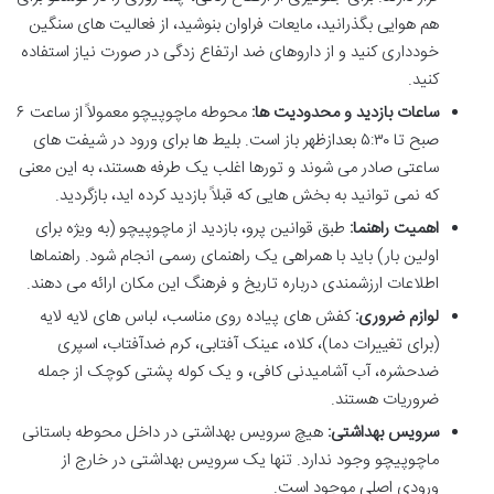
هم هوایی بگذرانید، مایعات فراوان بنوشید، از فعالیت های سنگین
خودداری کنید و از داروهای ضد ارتفاع زدگی در صورت نیاز استفاده
کنید.
ساعات بازدید و محدودیت ها:
محوطه ماچوپیچو معمولاً از ساعت ۶
صبح تا ۵:۳۰ بعدازظهر باز است. بلیط ها برای ورود در شیفت های
ساعتی صادر می شوند و تورها اغلب یک طرفه هستند، به این معنی
که نمی توانید به بخش هایی که قبلاً بازدید کرده اید، بازگردید.
اهمیت راهنما:
طبق قوانین پرو، بازدید از ماچوپیچو (به ویژه برای
اولین بار) باید با همراهی یک راهنمای رسمی انجام شود. راهنماها
اطلاعات ارزشمندی درباره تاریخ و فرهنگ این مکان ارائه می دهند.
لوازم ضروری:
کفش های پیاده روی مناسب، لباس های لایه لایه
(برای تغییرات دما)، کلاه، عینک آفتابی، کرم ضدآفتاب، اسپری
ضدحشره، آب آشامیدنی کافی، و یک کوله پشتی کوچک از جمله
ضروریات هستند.
سرویس بهداشتی:
هیچ سرویس بهداشتی در داخل محوطه باستانی
ماچوپیچو وجود ندارد. تنها یک سرویس بهداشتی در خارج از
ورودی اصلی موجود است.