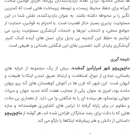
ها شامل محدود کردن تعداد بازدیدکنندگان روزانه، اجرای قوانین سخت
گیرانه برای حفظ محیط زیست، و توسعه زیرساخت هایی است که کمترین
تأثیر را بر محوطه داشته باشند. به عنوان بازدیدکننده، نقش شما در این
مسئولیت پذیری بسیار حائز اهمیت است. با احترام به قوانین، حمایت از
جوامع محلی، و انتخاب تورها و خدمات گردشگری مسئولیت پذیر، می
توانیم به حفظ این گنجینه بی بدیل برای نسل های آینده کمک کنیم.
گردشگری پایدار، کلید تضمین بقای این شگفتی باستانی و طبیعی است.
نتیجه گیری
ماچوپیچو شهر اسرارآمیز گمشده
، بیش از یک مجموعه از خرابه های
باستانی، نمادی از نبوغ، استقامت و ارتباط عمیق تمدن اینکا با طبیعت و
کیهان است. این شهر، که قرن ها در آغوش کوهستان های آند پرو پنهان
مانده بود، امروز به عنوان یکی از عجایب هفت گانه جدید جهان و میراث
جهانی یونسکو، هر بیننده ای را به شگفتی وا می دارد. از معماری بی ملات
و مقاوم در برابر زلزله گرفته تا تراس های کشاورزی هوشمندانه و سازه
هایی که با دقت برای رصد ستارگان طراحی شده اند، هر گوشه از
ماچوپیچو
داستانی از دانش و هنر پیشرفته اینکاها را بازگو می کند.