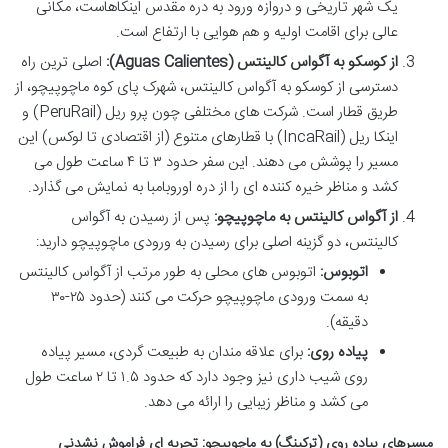
یک شهر تاریخی و دروازه ورود به دره مقدس اینکاهاست، مکانی
عالی برای اقامت اولیه و هم هوایی با ارتفاع است.
از کوسکو به آگواس کالینتس (Aguas Calientes):
اصلی ترین راه
دسترسی از کوسکو به آگواس کالینتس، شهرک پای کوه ماچوپیچو، از
طریق قطار است. شرکت های مختلفی چون پرو ریل (PeruRail) و
اینکا ریل (IncaRail) با قطارهای متنوع (از اقتصادی تا لوکس) این
مسیر را پوشش می دهند. این سفر حدود ۳ تا ۴ ساعت طول می
کشد و مناظر خیره کننده ای را از دره اوروبامبا به نمایش می گذارد.
از آگواس کالینتس به ماچوپیچو:
پس از رسیدن به آگواس
کالینتس، دو گزینه اصلی برای رسیدن به ورودی ماچوپیچو دارید:
اتوبوس:
اتوبوس های محلی به طور مرتب از آگواس کالینتس
به سمت ورودی ماچوپیچو حرکت می کنند (حدود ۲۵-۳۰
دقیقه).
پیاده روی:
برای علاقه مندان به طبیعت گردی، مسیر پیاده
روی شیب داری نیز وجود دارد که حدود ۱.۵ تا ۲ ساعت طول
می کشد و مناظر زیبایی را ارائه می دهد.
مسیرهای پیاده روی (ترکینگ) به ماچوپیچو: تجربه ای فراموش نشدنی