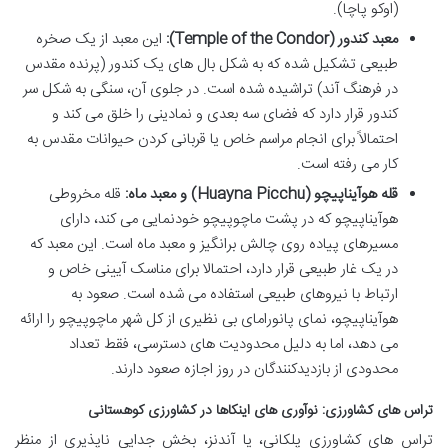
(اوکو پاچا).
معبد کندور (Temple of the Condor):
این معبد از یک صخره
طبیعی تشکیل شده که به شکل بال های یک کندور (پرنده مقدس
در فرهنگ آند) تراشیده شده است. در جلوی آن، سنگی به شکل سر
کندور قرار دارد که فضای سه بعدی و نمادینی را خلق می کند و
احتمالاً برای انجام مراسم خاص یا قربانی کردن حیوانات مقدس به
کار می رفته است.
قله هوآیناپیچو (Huayna Picchu) و معبد ماه:
قله مخروطی
هوآیناپیچو که در پشت ماچوپیچو خودنمایی می کند، دارای
مسیرهای پیاده روی چالش برانگیز و معبد ماه است. این معبد که
در یک غار طبیعی قرار دارد، احتمالا برای مناسک آیینی خاص و
ارتباط با نیروهای طبیعی استفاده می شده است. صعود به
هوآیناپیچو، نمای پانورامای بی نظیری از کل شهر ماچوپیچو را ارائه
می دهد، اما به دلیل محدودیت های دسترسی، فقط تعداد
محدودی از بازدیدکنندگان در روز اجازه صعود دارند.
تراس های کشاورزی: نوآوری های اینکاها در کشاورزی کوهستانی
تراس های کشاورزی پلکانی، یا آندنز، بخش جدایی ناپذیری از منظر