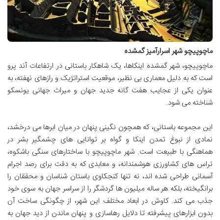
ماچوپیچو شهر اسرارآمیز گمشده
ماچوپیچو، شهر گمشده اینکاها، یک شاهکار باستانی در ارتفاعات آند پرو
است که به دلیل معماری بی نظیر، موقعیت استراتژیک و رازهای نهفته، به
عنوان یکی از عجایب هفت گانه جدید جهان و میراث جهانی یونسکو
شناخته می شود.
این مجموعه باستانی، که همچون نگینی پنهان در میان ابرها می درخشد،
نمادی از نبوغ تمدن اینکا و گواه بر توانایی های چشمگیر بشر در
هماهنگی با طبیعت است. شهر ماچوپیچو با ساختارهای سنگی باشکوه،
تراس های کشاورزی هوشمندانه، و معابدی که به دقت برای رصد اجرام
آسمانی طراحی شده اند، نه تنها کنجکاوی باستان شناسان و محققان را
برانگیخته، بلکه هر ساله میلیون ها گردشگر را از سراسر جهان به سوی خود
جذب می کند. کاوش در ابعاد مختلف این شهر، از چگونگی ساخت آن
بدون ابزارهای پیشرفته تا دلایل رهاسازی و پنهان ماندن از دید جهان به