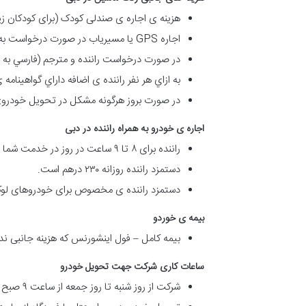
هزینه ی اجاره ی صندلی کودک (برای کودکان زیر ۴ سال اجباری است) روزانه ۳۰ درهم ا
اجاره GPS یا مسیریاب در صورت درخواست به ازای هر شب ۲۰ درهم است.
در صورت درخواست راننده و مترجم (فارسي به انگليسي – براي 
به ازاي هر نفر راننده ی اضافه داراي گواهينامه ی بين المللي روزانه ٢٠ 
در صورت بروز هرگونه مشکل در تحویل خودروی
اجاره ی خودرو به همراه راننده در دبی
راننده برای ٨ تا ٩ ساعت در روز در خدمت شما خواهد بود.
دستمزد راننده روزانه ۲۳۰ درهم است.
دستمزد راننده ی مخصوص برای خودروهای لوکس و لاکچر
بیمه ی خوردو
بیمه کامل – فول اینشورنس که هزینه جانبی ندا
ساعات کاری شرکت جهت تحویل خودرو
شرکت از روز شنبه تا روز جمعه از ساعت ۹ صبح الی ۹ شب فعال است.