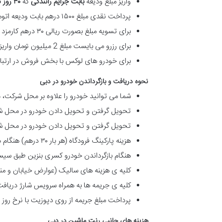
واريز مبلغ وديعه
بابت جرایم رانندگی
که
۳۰
روز 
پرداخت نقدی مبلغ ۱۵۰۰ درهم بابت ودیعه اتومبیل خودرو های اکونومی در ایران
برای تسویه مبلغ بصورت ریالی ۳۰ درهم کارمزد تبدیل و حواله از ودیعه کسر خواهد شد و بر مبنای مبلغ ۱۴۷۰ درهم با نرخ روز تسویه انجام می شود.
برای رزرو می بایست مبلغ 2 میلیون تومان واریز گردد که بر روی مبالغ تسویه و فاکتور محاسبه خواهد شد.
برای خودرو های لوکس با بخش فروش در ارتباط
نحوه دریافت و بازگرداندن خودرو در دبی
شما می توانید خودرو را علاوه بر محل شرکت، در
تحویل گرفتن و تحویل دادن خودرو در محل شرک
تحویل گرفتن و تحویل دادن خودرو در محل شما (یعنی ف
هزینه پارکینگ فرودگاه (هر بار ۳۰ درهم) هنگام دریافت یا بازگرداندن خودرو بر عهده شخص اجاره کننده است.
هنگام بازگرداندن خودرو کسری بنزین طبق سیس
کلیه ی هزینه های سالیک (عوارض خیابان و منط
کلیه ی جریمه ها به همراه سرویس شارژ دریافت می شود. (هر 
پرداخت مبلغ جریمه از روی دپوزیت با نرخ روز
هزینه های جانبی رنت ماشین در دبی