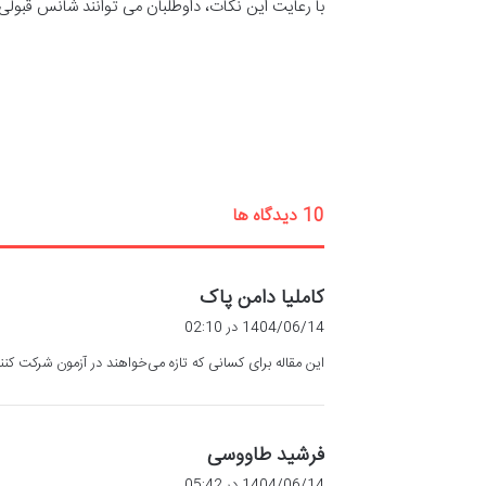
با رعایت این نکات، داوطلبان می توانند شانس قبولی 
‫10 دیدگاه ها
گ
کاملیا دامن پاک
ف
1404/06/14 در 02:10
ت
این مقاله برای کسانی که تازه می‌خواهند در آزمون شرکت کنن
:
گ
فرشید طاووسی
ف
1404/06/14 در 05:42