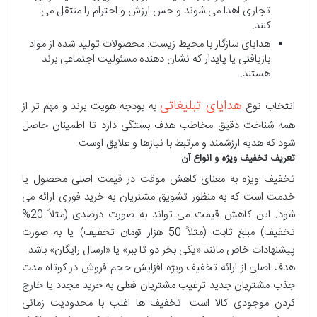
تجاری اهدا می شوند و حس ارزش و احترام را منتقل می
کنند.
هدایای سازگار با محیط زیست: محصولات تولید شده از مواد
بازیافتی یا پایدار که نشان دهنده مسئولیت اجتماعی برند
هستند.
هدایای تبلیغاتی
انتخاب نوع
به بودجه هویت برند و مهم تر از
همه شناخت دقیق مخاطب هدف بستگی دارد تا اطمینان حاصل
شود که هدیه ارزشمند و مرتبط با نیازها و علایق اوست.
تعریف
تخفیف
ویژه
و
انواع
آن
تخفیف ویژه به معنای کاهش موقت در قیمت اصلی محصول یا
خدمت است که به منظور تشویق مشتریان به خرید فوری ارائه می
شود. این کاهش قیمت می تواند به صورت درصدی (مثلاً 20%
تخفیف) مبلغ ثابت (مثلاً 50 هزار تومان تخفیف) یا به صورت
پیشنهادات خاص مانند «یکی بخر دو تا ببر» یا «ارسال رایگان» باشد.
هدف اصلی از ارائه تخفیف ویژه افزایش حجم فروش در کوتاه مدت
جذب مشتریان جدید ترغیب مشتریان فعلی به خرید مجدد یا خارج
کردن موجودی کالا است. تخفیف ها اغلب با محدودیت زمانی