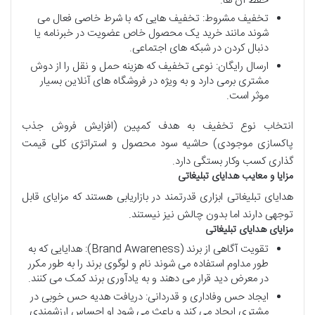
حفظ آن ها.
تخفیف مشروط: تخفیف هایی که با شرط خاصی فعال می
شوند مانند خرید یک محصول خاص عضویت در خبرنامه یا
دنبال کردن در شبکه های اجتماعی.
ارسال رایگان: نوعی تخفیف که هزینه حمل و نقل را از دوش
مشتری برمی دارد و به ویژه در فروشگاه های آنلاین بسیار
موثر است.
انتخاب نوع تخفیف به هدف کمپین (افزایش فروش جذب
پاکسازی موجودی) حاشیه سود محصول و استراتژی کلی قیمت
گذاری کسب وکار بستگی دارد.
مزایا
و
معایب
هدایای
تبلیغاتی
هدایای تبلیغاتی ابزاری قدرتمند در بازاریابی هستند که مزایای قابل
توجهی دارند اما بدون چالش نیز نیستند.
مزایای
هدایای
تبلیغاتی
تقویت آگاهی از برند (Brand Awareness): هدایایی که به
طور مداوم استفاده می شوند نام و لوگوی برند را به طور مکرر
در معرض دید قرار می دهند و به یادآوری برند کمک می کنند.
ایجاد حس وفاداری و قدردانی: دریافت هدیه حس خوبی در
مشتری ایجاد می کند و باعث می شود او احساس ارزشمندی