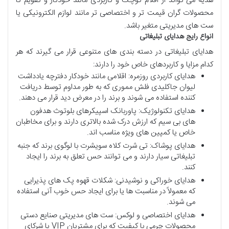
هدیه می تواند از اقلام کوچک و کاربردی مانند خودکار و تقویم تا
محصولات گران قیمت تر و اختصاصی تر مانند لوازم الکترونیکی یا
ست های مدیریتی متغیر باشد.
انواع
رایج
هدایای
تبلیغاتی
هدایای تبلیغاتی در دسته بندی های متنوعی قرار می گیرند که هر
کدام مزایا و کاربردهای خاص خود را دارند:
هدایای کاربردی روزمره: اقلامی مانند خودکار دفترچه یادداشت
لیوان جاکلیدی فلش مموری که به طور مداوم توسط دریافت
کننده استفاده می شوند و برند را در معرض دید قرار می دهند.
هدایای تکنولوژیک: پاوربانک اسپیکرهای بلوتوث هدفون
های بی سیم که ارزش درک شده بالاتری دارند و برای مخاطبان
خاص یا کمپین های ویژه مناسب اند.
هدایای پوشاک: تی شرت کلاه سویشرت با لوگوی برند که جنبه
تبلیغاتی سیار دارند و می توانند حس تعلق به برند را ایجاد
کنند.
هدایای خوراکی و نوشیدنی: شکلات قهوه پک های پذیرایی
که معمولاً در مناسبت ها یا برای ایجاد حس خوب آنی استفاده
می شوند.
هدایای اختصاصی و لوکس: ست های مدیریتی صنایع دستی
محصولات چرمی با کیفیت که برای مشتریان VIP یا شرکای