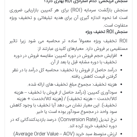
سنجش
اثربخشی
:
کدام
استراتژی
ROI
بهتری
دارد؟
سنجش بازگشت سرمایه (ROI) برای هر کمپین بازاریابی ضروری
است اما نحوه اندازه گیری آن برای هدیه تبلیغاتی و تخفیف ویژه
متفاوت است.
سنجش
ROI
تخفیف
ویژه
ROI تخفیف ویژه معمولاً ساده تر محاسبه می شود زیرا تاثیر
مستقیمی بر فروش دارد. معیارهای کلیدی عبارتند از:
افزایش حجم فروش در دوره کمپین: مقایسه فروش در دوره
تخفیف با دوره مشابه قبل یا بعد از آن.
درآمد حاصل از فروش با تخفیف: محاسبه کل درآمد با در نظر
گرفتن قیمت کاهش یافته.
هزینه تخفیف: مجموع مبلغ تخفیف های ارائه شده.
سودآوری کمپین: (درآمد حاصل از فروش با تخفیف – هزینه
کالا/خدمت – هزینه تخفیف) / (هزینه کالا/خدمت + هزینه
تخفیف). این معیار نشان می دهد آیا تخفیف با وجود کاهش
سود واحد در مجموع سودآور بوده است یا خیر.
نرخ تبدیل (Conversion Rate): درصد بازدیدکنندگانی که در
دوره تخفیف خرید کرده اند.
ارزش متوسط سبد خرید (Average Order Value – AOV):