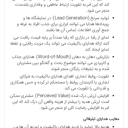
کند که این امر به تقویت ارتباط عاطفی و وفاداری بلندمدت
منجر می شود.
تولید سرنخ (Lead Generation): در نمایشگاه ها و
رویدادها هدایا می توانند ابزاری برای جذب افراد به غرفه و
جمع آوری اطلاعات تماس آن ها باشند.
تمایز از رقبا: در بازاری که رقبا عمدتاً بر پایه قیمت رقابت می
کنند ارائه هدایای باکیفیت می تواند یک مزیت رقابتی و نقطه
تمایز ایجاد کند.
بازاریابی دهان به دهان (Word-of-Mouth): هدایای جذاب
و کاربردی می توانند موضوع بحث و گفتگو بین مشتریان
شده و به تبلیغات رایگان منجر شوند.
تقویت روابط تجاری: اهدای هدایای باکیفیت به شرکای
تجاری یا کارمندان روابط را مستحکم تر کرده و حس همکاری
و قدردانی را تقویت می کند.
افزایش ارزش درک شده (Perceived Value): مشتری ممکن
است ارزش هدیه را بیشتر از هزینه واقعی آن درک کند که این
امر به افزایش رضایت کلی او منجر می شود.
معایب
هدایای
تبلیغاتی
هزینه بالا: تولید یا خرید هدایای باکیفیت و توزیع آن ها می