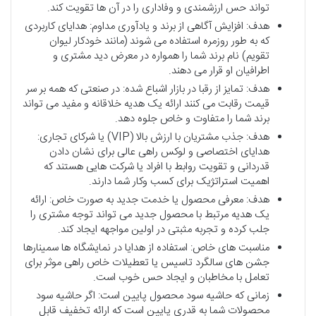
تواند حس ارزشمندی و وفاداری را در آن ها تقویت کند.
هدف: افزایش آگاهی از برند و یادآوری مداوم: هدایای کاربردی
که به طور روزمره استفاده می شوند (مانند خودکار لیوان
تقویم) نام برند شما را همواره در معرض دید مشتری و
اطرافیان او قرار می دهند.
هدف: تمایز از رقبا در بازار اشباع شده: در صنعتی که همه بر سر
قیمت رقابت می کنند ارائه یک هدیه خلاقانه و مفید می تواند
برند شما را متفاوت و خاص جلوه دهد.
هدف: جذب مشتریان با ارزش بالا (VIP) یا شرکای تجاری:
هدایای اختصاصی و لوکس راهی عالی برای نشان دادن
قدردانی و تقویت روابط با افراد یا شرکت هایی هستند که
اهمیت استراتژیک برای کسب وکار شما دارند.
هدف: معرفی محصول یا خدمت جدید به صورت خاص: ارائه
یک هدیه مرتبط با محصول جدید می تواند توجه مشتری را
جلب کرده و تجربه مثبتی در اولین مواجهه ایجاد کند.
مناسبت های خاص: استفاده از هدایا در نمایشگاه ها سمینارها
جشن های سالگرد تاسیس یا تعطیلات خاص راهی موثر برای
تعامل با مخاطبان و ایجاد حس خوب است.
زمانی که حاشیه سود محصول پایین است: اگر حاشیه سود
محصولات شما به قدری پایین است که ارائه تخفیف قابل