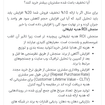
آیا تخفیف باعث شده مشتریان بیشتر خرید کنند؟
برای مثال اگر با ارائه 10% تخفیف فروش شما 20% افزایش یابد
باید تحلیل کنید که آیا این افزایش حجم کاهش سود هر واحد را
جبران کرده و در نهایت سود کلی را افزایش داده است یا خیر.
سنجش
ROI
هدیه
تبلیغاتی
سنجش ROI هدیه تبلیغاتی پیچیده تر است زیرا تاثیر آن اغلب
غیرمستقیم و بلندمدت است. معیارهای کلیدی عبارتند از:
هزینه کل هدایا: شامل خرید/تولید بسته بندی و توزیع.
افزایش آگاهی از برند: سنجش از طریق نظرسنجی ها قبل و
بعد از کمپین یا تحلیل ترافیک وب سایت و جستجوهای
مرتبط با برند.
افزایش وفاداری مشتری: سنجش از طریق نرخ خرید مجدد
(Repeat Purchase Rate) ارزش طول عمر مشتری
(Customer Lifetime Value – CLTV) برای مشتریانی که
هدیه دریافت کرده اند در مقایسه با گروه کنترل.
تولید سرنخ: تعداد سرنخ های جمع آوری شده در رویدادهایی
که هدیه ارائه شده است.
بازاریابی دهان به دهان: ردیابی اشارات به برند در شبکه های