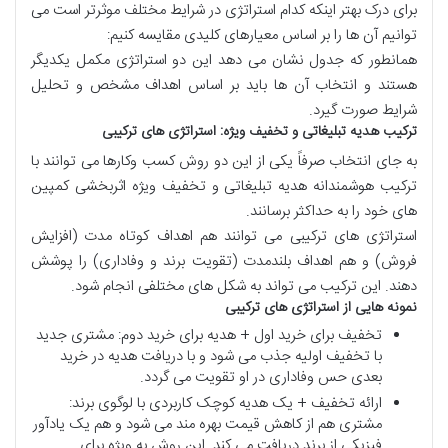
برای درک بهتر اینکه کدام استراتژی در شرایط مختلف موثرتر است می
توانیم آن ها را بر اساس معیارهای کلیدی مقایسه کنیم:
همانطور که جدول نشان می دهد این دو استراتژی مکمل یکدیگر
هستند و انتخاب آن ها باید بر اساس اهداف مشخص و تحلیل
شرایط صورت گیرد.
ترکیب
هدیه
تبلیغاتی
و
تخفیف
ویژه
:
استراتژی
های
ترکیبی
به جای انتخاب صرفاً یکی از این دو روش کسب وکارها می توانند با
ترکیب هوشمندانه هدیه تبلیغاتی و تخفیف ویژه اثربخشی کمپین
های خود را به حداکثر برسانند.
استراتژی های ترکیبی می توانند هم اهداف کوتاه مدت (افزایش
فروش) و هم اهداف بلندمدت (تقویت برند و وفاداری) را پوشش
دهند. این ترکیب می تواند به شکل های مختلفی انجام شود.
نمونه
هایی
از
استراتژی
های
ترکیبی
تخفیف برای خرید اول + هدیه برای خرید دوم: مشتری جدید
با تخفیف اولیه جذب می شود و با دریافت هدیه در خرید
بعدی حس وفاداری در او تقویت می گردد.
ارائه تخفیف + یک هدیه کوچک کاربردی با لوگوی برند:
مشتری هم از کاهش قیمت بهره مند می شود و هم یک یادآور
فیزیکی از برند دریافت می کند. این روش به ویژه برای