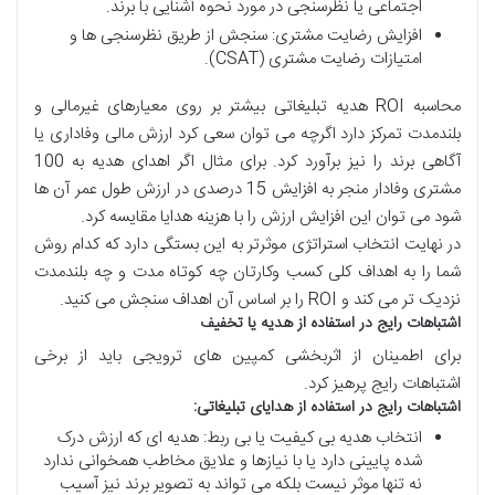
اجتماعی یا نظرسنجی در مورد نحوه آشنایی با برند.
افزایش رضایت مشتری: سنجش از طریق نظرسنجی ها و
امتیازات رضایت مشتری (CSAT).
محاسبه ROI هدیه تبلیغاتی بیشتر بر روی معیارهای غیرمالی و
بلندمدت تمرکز دارد اگرچه می توان سعی کرد ارزش مالی وفاداری یا
آگاهی برند را نیز برآورد کرد. برای مثال اگر اهدای هدیه به 100
مشتری وفادار منجر به افزایش 15 درصدی در ارزش طول عمر آن ها
شود می توان این افزایش ارزش را با هزینه هدایا مقایسه کرد.
در نهایت انتخاب استراتژی موثرتر به این بستگی دارد که کدام روش
شما را به اهداف کلی کسب وکارتان چه کوتاه مدت و چه بلندمدت
نزدیک تر می کند و ROI را بر اساس آن اهداف سنجش می کنید.
اشتباهات
رایج
در
استفاده
از
هدیه
یا
تخفیف
برای اطمینان از اثربخشی کمپین های ترویجی باید از برخی
اشتباهات رایج پرهیز کرد.
اشتباهات
رایج
در
استفاده
از
هدایای
تبلیغاتی
:
انتخاب هدیه بی کیفیت یا بی ربط: هدیه ای که ارزش درک
شده پایینی دارد یا با نیازها و علایق مخاطب همخوانی ندارد
نه تنها موثر نیست بلکه می تواند به تصویر برند نیز آسیب