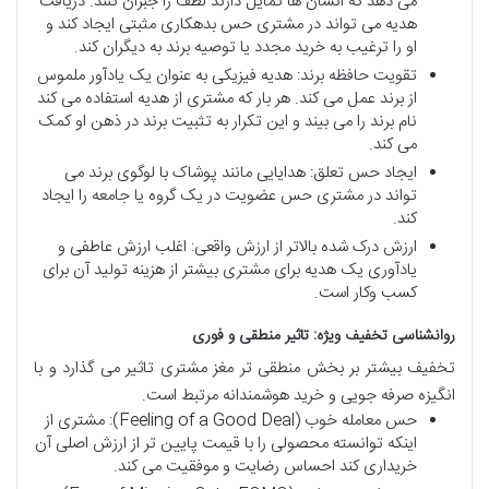
می دهد که انسان ها تمایل دارند لطف را جبران کنند. دریافت
هدیه می تواند در مشتری حس بدهکاری مثبتی ایجاد کند و
او را ترغیب به خرید مجدد یا توصیه برند به دیگران کند.
تقویت حافظه برند: هدیه فیزیکی به عنوان یک یادآور ملموس
از برند عمل می کند. هر بار که مشتری از هدیه استفاده می کند
نام برند را می بیند و این تکرار به تثبیت برند در ذهن او کمک
می کند.
ایجاد حس تعلق: هدایایی مانند پوشاک با لوگوی برند می
تواند در مشتری حس عضویت در یک گروه یا جامعه را ایجاد
کند.
ارزش درک شده بالاتر از ارزش واقعی: اغلب ارزش عاطفی و
یادآوری یک هدیه برای مشتری بیشتر از هزینه تولید آن برای
کسب وکار است.
روانشناسی
تخفیف
ویژه
:
تاثیر
منطقی
و
فوری
تخفیف بیشتر بر بخش منطقی تر مغز مشتری تاثیر می گذارد و با
انگیزه صرفه جویی و خرید هوشمندانه مرتبط است.
حس معامله خوب (Feeling of a Good Deal): مشتری از
اینکه توانسته محصولی را با قیمت پایین تر از ارزش اصلی آن
خریداری کند احساس رضایت و موفقیت می کند.