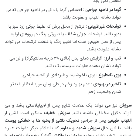
کاهش نمی یابد.
گرما در ناحیه جراحی :
احساس گرما یا داغی در ناحیه جراحی که می
تواند نشانه التهاب و عفونت باشد.
ترشحات غیرطبیعی :
ترشح از محل برش که غلیظ چرکی زرد سبز یا
بدبو باشد. ترشحات جزئی شفاف یا صورتی رنگ در روزهای اولیه
پس از عمل طبیعی است اما تغییر رنگ یا غلظت ترشحات می تواند
نشانه عفونت باشد.
تب و لرز :
افزایش دمای بدن (بالای ۳۸ درجه سانتیگراد) و لرز می
تواند نشان دهنده عفونت سیستمیک باشد.
بوی نامطبوع :
بوی ناخوشایند و غیرعادی از ناحیه جراحی.
تاخیر در بهبودی :
عدم بهبود زخم در طی زمان مورد انتظار یا بدتر
شدن وضعیت زخم.
سوزش
نیز می تواند یک علامت شایع پس از لابیاپلاستی باشد و می
تواند دلایل مختلفی داشته باشد.
سوزش خفیف
ممکن است ناشی از
التهاب طبیعی
پس از جراحی
تحریک ناشی از بخیه ها
یا
خشکی پوست
باشد. با این حال
سوزش شدید و مداوم
که با علائم دیگر عفونت همراه
است می تواند نشان دهنده
عفونت یا واکنش آلرژیک به مواد پانسمان یا