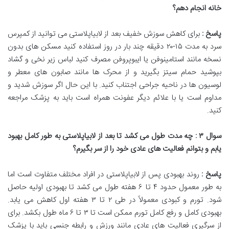
خانه انجام دهم؟
پاسخ :
برای کاهش سوزش خفیف بعد از لابیاپلاستی می توانید از کمپرس
سرد به مدت ۱۵-۲۰ دقیقه چند بار در روز استفاده کنید مسکن های بدون
نسخه مانند استامینوفن یا ایبوپروفن مصرف کنید لباس زیر نخی و گشاد
بپوشید حمام سیتز بگیرید و از محرک ها مانند صابون های معطر و
لوسیون ها در ناحیه جراحی اجتناب کنید. با این حال اگر سوزش شدید و
مداوم است یا با علائم دیگر عفونت همراه است باید به پزشک مراجعه
کنید.
سوال
۳
: چه مدت طول می کشد تا بعد از لابیاپلاستی به طور کامل بهبود
یابم و بتوانم فعالیت های عادی خود را از سر بگیرم؟
پاسخ :
روند بهبودی پس از لابیاپلاستی در افراد مختلف متفاوت است اما
به طور معمول حدود ۴ تا ۶ هفته طول می کشد تا بهبودی اولیه حاصل
شود. تورم و کبودی معمولاً در طی ۲ تا ۳ هفته اول کاهش می یابد.
بهبودی کامل و رفع کامل تورم ممکن است تا ۳ تا ۶ ماه طول بکشد. برای
از سرگیری فعالیت های عادی مانند ورزش و رابطه جنسی باید با پزشک