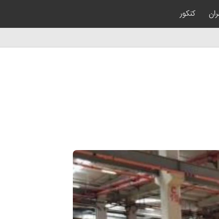
ران
کنکور