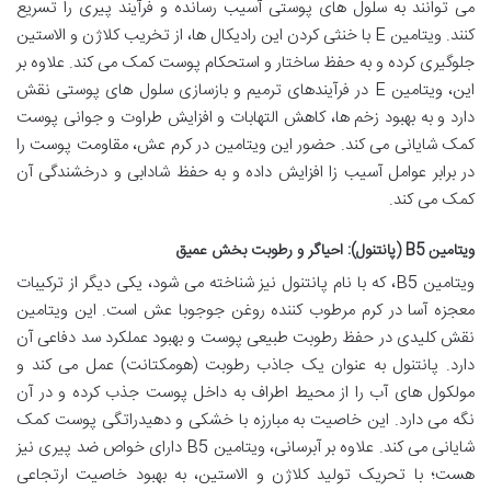
می توانند به سلول های پوستی آسیب رسانده و فرآیند پیری را تسریع
کنند. ویتامین E با خنثی کردن این رادیکال ها، از تخریب کلاژن و الاستین
جلوگیری کرده و به حفظ ساختار و استحکام پوست کمک می کند. علاوه بر
این، ویتامین E در فرآیندهای ترمیم و بازسازی سلول های پوستی نقش
دارد و به بهبود زخم ها، کاهش التهابات و افزایش طراوت و جوانی پوست
کمک شایانی می کند. حضور این ویتامین در کرم عش، مقاومت پوست را
در برابر عوامل آسیب زا افزایش داده و به حفظ شادابی و درخشندگی آن
کمک می کند.
ویتامین B5 (پانتنول): احیاگر و رطوبت بخش عمیق
ویتامین B5، که با نام پانتنول نیز شناخته می شود، یکی دیگر از ترکیبات
معجزه آسا در کرم مرطوب کننده روغن جوجوبا عش است. این ویتامین
نقش کلیدی در حفظ رطوبت طبیعی پوست و بهبود عملکرد سد دفاعی آن
دارد. پانتنول به عنوان یک جاذب رطوبت (هومکتانت) عمل می کند و
مولکول های آب را از محیط اطراف به داخل پوست جذب کرده و در آن
نگه می دارد. این خاصیت به مبارزه با خشکی و دهیدراتگی پوست کمک
شایانی می کند. علاوه بر آبرسانی، ویتامین B5 دارای خواص ضد پیری نیز
هست؛ با تحریک تولید کلاژن و الاستین، به بهبود خاصیت ارتجاعی