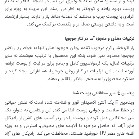
کرده و از مسدود شدن منافذ جلوگیری می کند. در نتیجه، ظاهر منافذ باز
پوست بهبود یافته و کوچکتر به نظر می رسند. این مزیت به ویژه برای
افرادی با پوست چرب و مختلط که دغدغه منافذ باز را دارند، بسیار ارزشمند
است و به داشتن پوستی صاف تر و یکدست تر کمک می کند.
ترکیبات مغذی و معجزه آسا در کنار جوجوبا
راز اثربخشی کرم مرطوب کننده روغن جوجوبا عش تنها به خواص بی نظیر
جوجوبا محدود نمی شود، بلکه این محصول با ترکیب هوشمندانه سایر
ترکیبات فعال، یک فرمولاسیون کامل و جامع برای مراقبت از پوست فراهم
آورده است. این ترکیبات در کنار روغن جوجوبا، هم افزایی ایجاد کرده و
عملکرد محصول را به سطحی بالاتر ارتقا می دهند.
ویتامین E: سپر محافظتی پوست شما
ویتامین E یک آنتی اکسیدان قوی و شناخته شده است که نقش حیاتی
در حفظ سلامت و جوانی پوست ایفا می کند. این ویتامین به عنوان یک
سپر محافظتی عمل کرده و پوست را در برابر آسیب های ناشی از رادیکال
های آزاد، که حاصل مواجهه با آلاینده های محیطی، استرس و به ویژه
اشعه های مضر UV خورشید هستند، محافظت می کند. رادیکال های آزاد