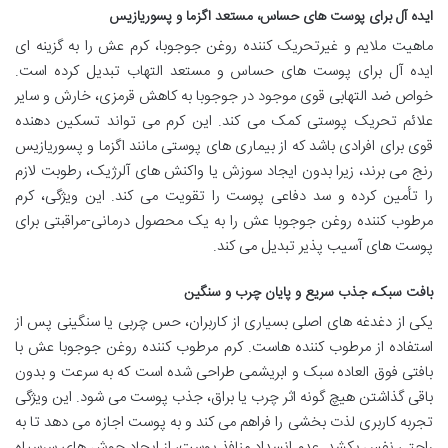
ایده آل برای پوست های حساس، مستعد اگزما و پسوریازیس
ماهیت ملایم و غیرتحریک کننده روغن جوجوبا، کرم عش را به گزینه ای
ایده آل برای پوست های حساس و مستعد التهاب تبدیل کرده است.
خواص ضد التهابی قوی موجود در جوجوبا به کاهش قرمزی، خارش و سایر
علائم تحریک پوستی کمک می کند. این کرم می تواند تسکین دهنده
قوی برای افرادی باشد که از بیماری های پوستی مانند اگزما و پسوریازیس
رنج می برند، زیرا بدون ایجاد سوزش یا واکنش های آلرژیک، رطوبت لازم
را تأمین کرده و سد دفاعی پوست را تقویت می کند. این ویژگی، کرم
مرطوب کننده روغن جوجوبا عش را به یک محصول درمانی-مراقبتی برای
پوست های آسیب پذیر تبدیل می کند.
بافت سبک، جذب سریع و پایان چرب و سنگین
یکی از دغدغه های اصلی بسیاری از کاربران، حس چربی یا سنگینی پس از
استفاده از مرطوب کننده هاست. کرم مرطوب کننده روغن جوجوبا عش با
بافتی فوق العاده سبک و ابریشمی طراحی شده است که به سرعت و بدون
باقی گذاشتن هیچ گونه اثر چرب یا براق، جذب پوست می شود. این ویژگی
تجربه کاربری لذت بخشی را فراهم می کند و به پوست اجازه می دهد تا به
راحتی نفس بکشد. عدم انسداد منافذ پوست، از ایجاد جوش های سرسیاه