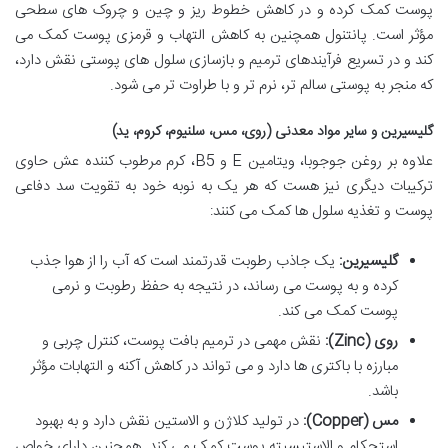
پوست کمک کرده و در کاهش خطوط ریز و چین و چروک های سطحی
مؤثر است. پانتنول همچنین به کاهش التهاب و قرمزی پوست کمک می
کند و در تسریع فرآیندهای ترمیم و بازسازی سلول های پوستی نقش دارد،
که منجر به پوستی سالم تر، نرم تر و با طراوت تر می شود.
گلیسیرین و سایر مواد معدنی (روی، مس، سلنیوم، کروم، ید)
علاوه بر روغن جوجوبا، ویتامین E و B5، کرم مرطوب کننده عش حاوی
ترکیبات دیگری نیز هست که هر یک به نوبه خود به تقویت سد دفاعی
پوست و تغذیه سلول ها کمک می کنند:
گلیسیرین:
یک جاذب رطوبت قدرتمند است که آب را از هوا جذب
کرده و به پوست می رساند، در نتیجه به حفظ رطوبت و نرمی
پوست کمک می کند.
روی (Zinc):
نقش مهمی در ترمیم بافت پوست، کنترل چربی و
مبارزه با باکتری ها دارد و می تواند در کاهش آکنه و التهابات مؤثر
باشد.
مس (Copper):
در تولید کلاژن و الاستین نقش دارد و به بهبود
استحکام و الاستیسیته پوست کمک می کند. همچنین دارای خواص