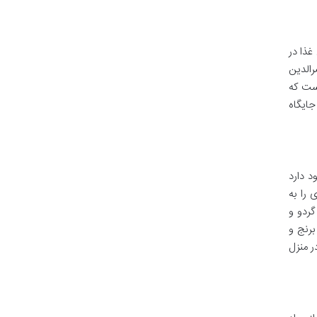
غذا در
رالدین
است که
ایگاه
 دارد
 را به
گردو و
برنج و
ر منزل