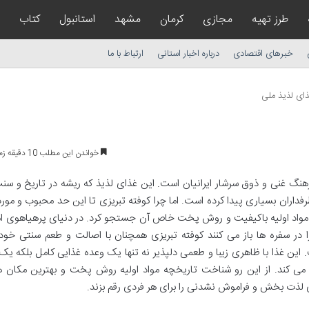
طرز تهیه
مجازی
کرمان
مشهد
استانبول
کتاب
خبرهای اقتصادی
درباره اخبار استانی
ارتباط با ما
ذای لذیذ ملی
خواندن این مطلب 10 دقیقه زمان میبرد
فرهنگ غنی و ذوق سرشار ایرانیان است. این غذای لذیذ که ریشه در تاریخ و س
 طرفداران بسیاری پیدا کرده است. اما چرا کوفته تبریزی تا این حد محبوب و مور
 مواد اولیه باکیفیت و روش پخت خاص آن جستجو کرد. در دنیای پرهیاهوی ام
 سفره ها باز می کنند کوفته تبریزی همچنان با اصالت و طعم سنتی خود ی
 غذا با ظاهری زیبا و طعمی دلپذیر نه تنها یک وعده غذایی کامل بلکه یک
ی کند. از این رو شناخت تاریخچه مواد اولیه روش پخت و بهترین مکان ها
 لذت بخش و فراموش نشدنی را برای هر فردی رقم بزند.