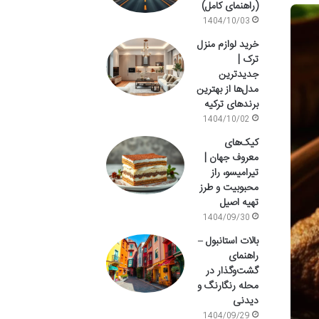
(راهنمای کامل)
1404/10/03
خرید لوازم منزل
ترک |
جدیدترین
مدل‌ها از بهترین
برندهای ترکیه
1404/10/02
کیک‌های
معروف جهان |
تیرامیسو، راز
محبوبیت و طرز
تهیه اصیل
1404/09/30
بالات استانبول –
راهنمای
گشت‌وگذار در
محله رنگارنگ و
دیدنی
1404/09/29