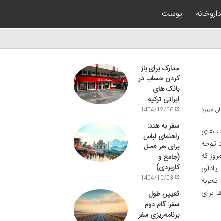
داروخانه
پوست
مدارک برای باز
کردن حساب در
بانک های
ایرانی ترکیه
1404/12/06
سفر به هند:
نت های
راهنمای لباس
د توجه
برای هر فصل
روز که
(جامع و
کاربردی)
ادآور
1404/10/03
 تجربه
 برای
تعیین طول
سفر: گام دوم
برنامه‌ریزی سفر