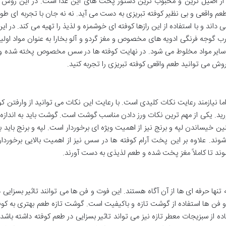
از اصیل ترین و محبوب ترین دستور پخت های این غذا است. در این روش از
عم واقعی و بی نظیر کوفته تبریزی به دست می آید. نه نه جان با تجربه ای طول
داند و با استفاده از این رازها کوفته ای خوشمزه و لذیذ را تهیه می کند. در ا
ب گوجه فرنگی ادویه های مخصوص و مغز گردو و آلو بخارا به عنوان مواد اولیه
سایر مواد مخلوط می شود. در نهایت کوفته ها در سس مخصوص پخته شده و ب
وش می توانید طعم واقعی کوفته تبریزی را تجربه کنید.
ا نیازمند رعایت نکات کلیدی است. با رعایت این نکات می توانید از وارفتن کو
ید. یکی از مهم ترین نکات ورز دادن مناسب گوشت است. گوشت باید به اندازه 
ین خیساندن لپه و برنج نیز از اهمیت ویژه ای برخوردار است. لپه و برنج باید 
وند. علاوه بر این پخت آرام کوفته ها در سس نیز از اهمیت بالایی برخوردا
شوند تا کاملاً مغز پخت شده و طعم لذیذی به دست آورند.
نها حرفه ای ها از آن آگاه هستند. این فوت و فن ها می توانند تاثیر بسزایی 
 و فن ها استفاده از گوشت تازه و باکیفیت است. گوشت تازه طعم بهتری به کو
 از سبزیجات معطر تازه نیز می تواند تاثیر بسزایی در طعم کوفته داشته باشد.