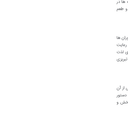
 ها در
 و طعم
ران ها
 رعایت
ی لذت
تبریزی
 از آن
 دستور
بخش و