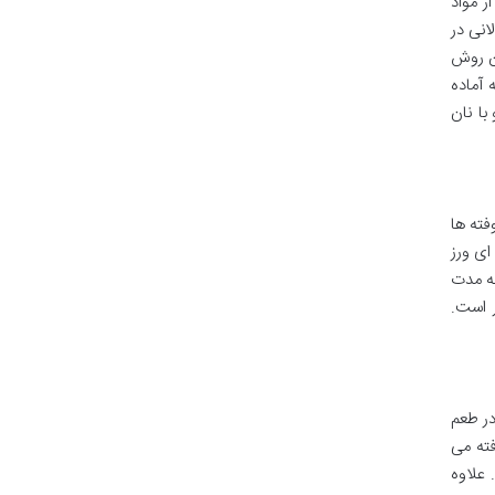
 مواد
انی در
ین روش
 آماده
ا نان
فته ها
ای ورز
به مدت
ر است.
در طعم
فته می
 علاوه