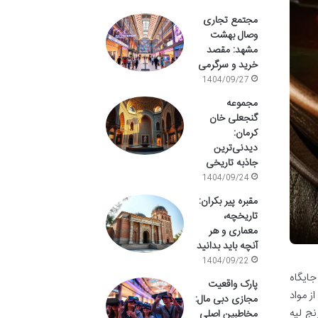
مجتمع تجاری
وصال بهشت
مشهد: مقصد
خرید و سرگرمی
1404/09/27
مجموعه
گنجعلی خان
کرمان:
دیدنی‌ترین
جاذبه تاریخی
1404/09/24
مقبره پیر بکران:
تاریخچه،
معماری و هر
آنچه باید بدانید
1404/09/22
جایگاه
پارک واقعیت
ز مواد
مجازی دبی مال:
نج لپه
مخاطبین اصلی