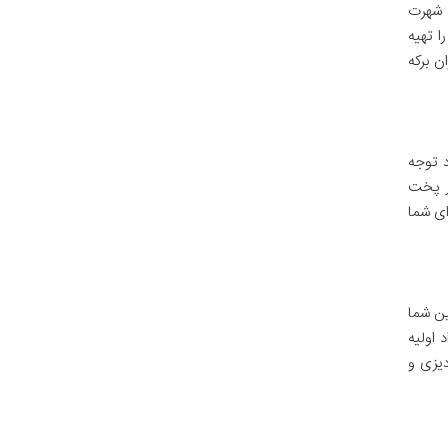
ی شهرت
ا تهیه
 برکه
د توجه
ور پخت
ی شما
ین شما
 اولیه
دیزی و