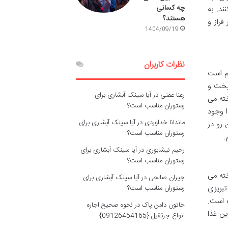
چه کسانی
د. به
هستند؟
فراز و
1404/09/19
نظرات کاربران
زم است
 پخت و
رعنا عفتی
در
آیا سینک آبشاری برای
ته می
رستوران مناسب است؟
ا وجود
ماندانا خداوردی
در
آیا سینک آبشاری برای
 رو در
رستوران مناسب است؟
.
رحیم نیشابوری
در
آیا سینک آبشاری برای
رستوران مناسب است؟
ته می
جیران صالحی
در
آیا سینک آبشاری برای
تبریزی
رستوران مناسب است؟
ه است.
خاتون دامن پاک
در
نحوه صحیح اجاره
ن غذا
انواع جرثقیل {09126454165}