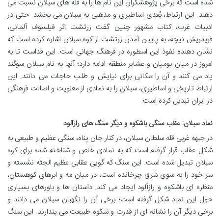
شده است که برخی پژوهشگران این نام ها را به قله های سبلان نسبت می
دهند. این ارتباط، بُعدی اساطیری و مذهبی به سبلان می بخشد. حتی در
ادبیات غرب، کتاب مشهور چنین گفت زرتشت اثر فیلسوف آلمانی،
فریدریش نیچه، به پایین آمدن زرتشت از کوه سبلان اشاره کرده است که
نشان دهنده نفوذ این اسطوره در فرهنگ جهانی است. این قداست تا به
امروز در میان بومیان و عشایر منطقه ادامه دارد؛ آنها به نام سبلان سوگند
یاد می کنند و آن را مکانی برای نیایش و طلب حاجات می دانند. این
ارتباط تاریخی و اساطیری، سبلان را به نمادی از معنویت و اصالت فرهنگی
در ایران تبدیل کرده است.
نماد سبلان: عقاب سنگی باشکوه و دیگر سنگ های رازآلود
در جبهه غربی قله سلطان سبلان، در کنار جان پناه، سنگی عظیم و طبیعی به
شکل عقاب قرار گرفته است که به نمادی خاص و شناخته شده برای کوه
سبلان تبدیل شده است. این سنگ که گویی عقابی عظیم الجثه نشسته و
سر خود را به سوی شرق چرخانده است، در میان مه و ابرهای کوهستان،
منظره ای باشکوه و رازآلود ایجاد می کند. داستان ها و باورهای بسیاری
حول این نماد شکل گرفته است؛ برخی آن را نگهبان سبلان می دانند و
برخی دیگر آن را نشانه ای از قدرت و شکوه طبیعت می پندارند. این سنگ