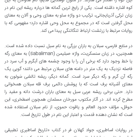
این کوه را آشکار می سازند. در متون اوستایی قدیم، نام ساوالان به این
کوه اشاره داشته است. یکی از رایج ترین گمانه ها درباره ریشه این نام در
زبان ترکی آذربایجانی، ترکیب دو واژه ساو به معنای وحی و آلان به معنای
محل گرفتن است که در مجموع به محل وحی اشاره دارد؛ مفهومی که با
روایات مرتبط با زرتشت ارتباط تنگاتنگی پیدا می کند.
در منابع فارسی، سبلان به باران بزرگی به نام سبل نسبت داده شده است.
همچنین، در زبان سنسکریت، واژه صبلیمن (śabaliman) به معنای رگه
یا خط وجود دارد که برخی آن را با وجود چشمه های آبگرم و آب سرد در
فاصله نزدیک به یک متر در دامنه های سبلان مرتبط می دانند؛ گویی یک
رگه آن گرم و رگه دیگر سرد است. گمانه دیگر، ریشه تالشی سَولون به
معنای آشیانه برف است که با پوشش دائمی برف قله سبلان همخوانی
دارد. حتی برخی ریشه عربی سبل به معنای باران درشت دانه و مفید را
مطرح کرده اند. در آثار مکتوب مورخان مسلمان همچون اصطخری، ابن
حوقل، مؤلف حدود العالم و یاقوت حموی، از نام سبلان استفاده شده
است که نشان دهنده قدمت و اعتبار این نام در طول تاریخ است.
در روایات اساطیری، جواد کهلان فر در کتاب «تاریخ اساطیری تطبیقی