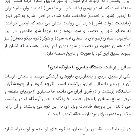
ایران باستان» به ارتباط نام سبلان و شهر اردبیل اشاره کرده است. وی
معتقد است که نام دژ بهمن (خانه خوب و مقدس) که به عنوان مقر دیوان
با اردبیل (شهر پر نعمت) مطابقت داده شده، در اصل اشاره به شهر نینوا
(پایتخت دولت آشور) دارد. این روایات نشان می دهد که اردبیل در ابتدا
به معنای شهر پر نعمت و سود بوده و نه لزوماً شهر مقدس. در این
چارچوب، سبلان (سو-لان به معنای لانه سود) و هوکر (کوه نیکو دهش) نیز
گواه همان مفهوم پر نعمت و سود بودن نام اردبیل هستند که نشان از
پیوند عمیق این کوه با هویت و تاریخ منطقه دارد.
سبلان و زرتشت: خاستگاه پیامبری یا خلوتگاه ابدی؟
یکی از عمیق ترین و پایدارترین باورهای فرهنگی مرتبط با سبلان، ارتباط
آن با پیامبر باستانی ایران، زرتشت است. اگرچه گروهی از پژوهشگران
خاستگاه زرتشت را در شرق ایران می دانند، اما بسیاری از بومیان منطقه و
برخی منابع، سبلان را محل بعثت، خلوتگاه یا حتی آرامگاه ابدی زرتشت
می دانند. این باورها، قداست ویژه ای به این کوه می بخشند و آن را به
مکانی مقدس برای مردمان منطقه تبدیل کرده اند.
در اوستا، کتاب مقدس زرتشتیان، به کوه های اوشیدم و اوشیدرنه اشاره