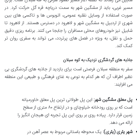
شابیل می رساند که نقطه آغاز مسیر صعود شرقی به قله سبلان است. برای
مسیر غربی، باید از مشگین شهر به سمت دریاچه قره گل حرکت کرد. در
صورت استفاده از وسایل نقلیه عمومی، اتوبوس ها و تاکسی های بین
شهری از اردبیل به مشگین شهر و لاهرود در دسترس هستند. از لاهرود تا
شابیل نیز خودروهای محلی مسافران را جابجا می کنند. برنامه ریزی دقیق
حمل و نقل، به ویژه در فصل های پرتردد، می تواند به سفری روان تر
کمک کند.
جاذبه های گردشگری نزدیک به کوه سبلان
سفر به منطقه سبلان فرصتی است برای بازدید از جاذبه های گردشگری بی
نظیر اطراف آن که هر کدام به نوعی به غنای فرهنگی و طبیعی این منطقه
می افزایند:
پل معلق مشگین شهر:
این پل طولانی ترین پل معلق خاورمیانه
است که بر روی رودخانه خیاوچای و در ارتفاع ۸۰ متری از سطح
زمین قرار دارد. پیاده روی بر روی این پل تجربه ای هیجان انگیز را
ارائه می دهد.
شهر یئری (یئری):
یک محوطه باستانی مربوط به عصر آهن در