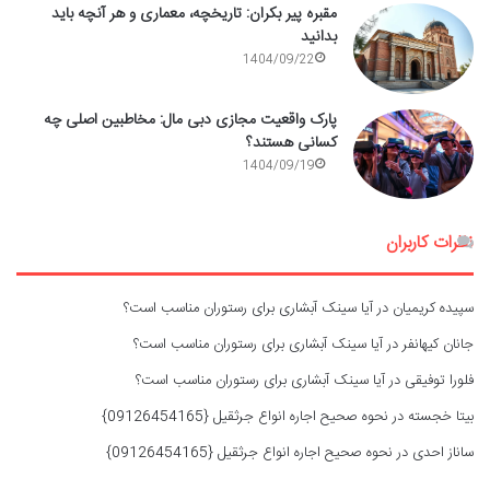
مقبره پیر بکران: تاریخچه، معماری و هر آنچه باید
بدانید
1404/09/22
پارک واقعیت مجازی دبی مال: مخاطبین اصلی چه
کسانی هستند؟
1404/09/19
نظرات کاربران
سپیده کریمیان
در
آیا سینک آبشاری برای رستوران مناسب است؟
جانان کیهانفر
در
آیا سینک آبشاری برای رستوران مناسب است؟
فلورا توفیقی
در
آیا سینک آبشاری برای رستوران مناسب است؟
بیتا خجسته
در
نحوه صحیح اجاره انواع جرثقیل {09126454165}
ساناز احدی
در
نحوه صحیح اجاره انواع جرثقیل {09126454165}