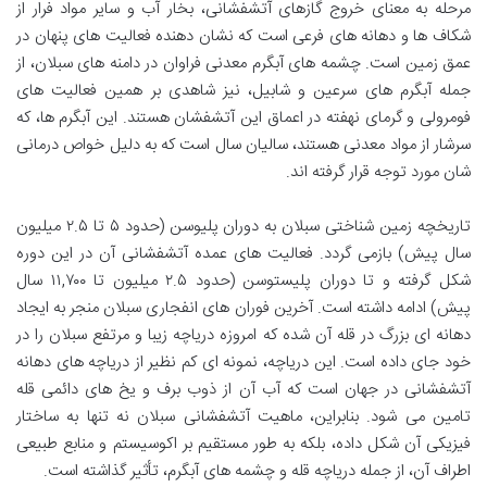
مرحله به معنای خروج گازهای آتشفشانی، بخار آب و سایر مواد فرار از
شکاف ها و دهانه های فرعی است که نشان دهنده فعالیت های پنهان در
عمق زمین است. چشمه های آبگرم معدنی فراوان در دامنه های سبلان، از
جمله آبگرم های سرعین و شابیل، نیز شاهدی بر همین فعالیت های
فومرولی و گرمای نهفته در اعماق این آتشفشان هستند. این آبگرم ها، که
سرشار از مواد معدنی هستند، سالیان سال است که به دلیل خواص درمانی
شان مورد توجه قرار گرفته اند.
تاریخچه زمین شناختی سبلان به دوران پلیوسن (حدود ۵ تا ۲.۵ میلیون
سال پیش) بازمی گردد. فعالیت های عمده آتشفشانی آن در این دوره
شکل گرفته و تا دوران پلیستوسن (حدود ۲.۵ میلیون تا ۱۱,۷۰۰ سال
پیش) ادامه داشته است. آخرین فوران های انفجاری سبلان منجر به ایجاد
دهانه ای بزرگ در قله آن شده که امروزه دریاچه زیبا و مرتفع سبلان را در
خود جای داده است. این دریاچه، نمونه ای کم نظیر از دریاچه های دهانه
آتشفشانی در جهان است که آب آن از ذوب برف و یخ های دائمی قله
تامین می شود. بنابراین، ماهیت آتشفشانی سبلان نه تنها به ساختار
فیزیکی آن شکل داده، بلکه به طور مستقیم بر اکوسیستم و منابع طبیعی
اطراف آن، از جمله دریاچه قله و چشمه های آبگرم، تأثیر گذاشته است.