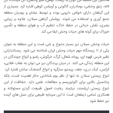
شاخص این منطقه می توان به زرشک کوهی، سیر وحشی، گل میخک، گل
لاله، زنبق وحشی، بومادران، کاکوتی و آویشن کوهی اشاره کرد. بسیاری از
این گیاهان دارای خواص دارویی بوده و توسط عشایر و بومیان منطقه
جمع آوری و استفاده می شوند. پوشش گیاهی سبلان، علاوه بر زیبایی
بصری، نقش حیاتی در حفظ خاک، تنظیم آب و هوای منطقه و تأمین
خوراک برای گونه های حیات وحش ایفا می کند.
حیات وحش سبلان نیز بسیار متنوع و غنی است و این منطقه به عنوان
یکی از ۱۱ زیستگاه مهم حیات وحش ایران شناخته می شود. پستاندارانی
نظیر خرس قهوه ای، روباه، شغال، گرگ، خرگوش، راسو و انواع جوندگان در
این منطقه زندگی می کنند. در میان پرندگان نیز می توان به عقاب طلایی،
کرکس، کبک دری، جغد، پرستو، سارگپه و انواع گنجشک سانان اشاره کرد.
تنوع زیستی سبلان نه تنها از نظر بوم شناختی حائز اهمیت است، بلکه
پتانسیل بالایی برای اکوتوریسم و مطالعات علمی دارد. حفاظت از این
تنوع زیستی ارزشمند، نیازمند رعایت اصول طبیعت گردی مسئولانه و
همکاری تمامی ذینفعان است تا این سرمایه طبیعی برای نسل های آینده
نیز حفظ شود.