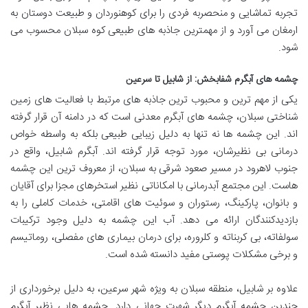
تجربه تماشایی و منحصربه فردی را برای کوهنوردان و طبیعت دوستان به
ارمغان می آورد و از مهمترین جاذبه های طبیعی کوه سبلان محسوب می
شود.
چشمه های آبگرم شفابخش: از شابیل تا سرعین
یکی از مهم ترین و محبوب ترین جاذبه های مرتبط با فعالیت های زمین
شناختی سبلان، چشمه های آبگرم معدنی است که در دامنه آن قرار گرفته
اند. این چشمه ها نه تنها به دلیل زیبایی طبیعی بلکه به واسطه خواص
درمانی بی نظیرشان، مورد توجه قرار گرفته اند. آبگرم شابیل، واقع در
جنوب لاهرود در مسیر صعود شرقی به سبلان، از معروف ترین این چشمه
هاست. این مجتمع آبدرمانی با امکاناتی نظیر استخرهای مجزا برای آقایان
و بانوان، پارکینگ، رستوران و سوئیت های اقامتی، خدمات کاملی را به
بازدیدکنندگان ارائه می دهد. آب این چشمه به دلیل وجود ترکیبات
سولفاته، بی کربناته و کلروره، برای درمان بیماری های مفصلی، روماتیسم
و برخی مشکلات پوستی مفید دانسته شده است.
علاوه بر شابیل، منطقه سبلان به ویژه شهر سرعین، به دلیل برخورداری از
چندین چشمه آبگرم دیگر شهرت جهانی دارد. چشمه هایی نظیر آبگرم