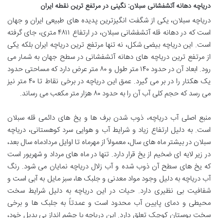
دریاچه دهانه آتشفشانی سبلان: نگینی در مرتفع ترین نقطه ایران
دریاچه سبلان، یکی از شگفت انگیزترین پدیده های طبیعی ایران و جهان
است که در دهانه قله آتشفشانی سبلان، در ارتفاع ۴۸۱۱ متری، جای گرفته
است. این دریاچه بیضی شکل، نه تنها مرتفع ترین دریاچه ایران بلکه یکی
از مرتفع ترین دریاچه های دهانه آتشفشانی در سطح جهان به شمار می
رود. ابعاد آن در حدود ۱۴۰ متر طول و ۸۰ متر عرض دارد که مساحتی حدود
یک هکتار را در بر می گیرد. عمق این دریاچه در برخی نقاط تا ۴۰ متر نیز
می رسد که حجم کلی آب آن را به حدود ۸۰ هزار متر مکعب می رساند.
منبع اصلی آب دریاچه، ذوب شدن برف ها و یخ های دائمی قله سبلان
است. به دلیل ارتفاع زیاد و شرایط آب و هوایی سرد کوهستانی، دریاچه
سبلان در بیشتر ماه های سال، معمولاً از مهرماه تا اوایل مردادماه سال بعد،
در زیر لایه ای ضخیم از یخ قرار دارد. تنها در ماه های مرداد و شهریور است
که یخ های سطح آن ذوب شده و آب زلال دریاچه نمایان می شود. رنگ
آب دریاچه به دلیل وجود مواد معدنی و جلبک ها، سبز مایل به آبی است و
شفافیت بی نظیری دارد. حیات در این دریاچه به دلیل شرایط سخت
محیطی و دمای پایین آب محدود است و عمدتاً به جلبک ها و برخی
سخت پوستان کوچک تعلق دارد. این دریاچه با چشم انداز بی بدیل خود،