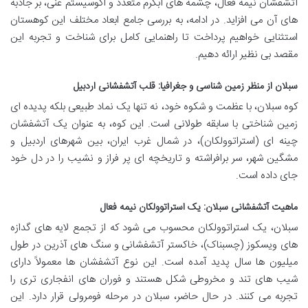
آتشفشان نیمه فعال، چشمه های آبگرم متعدد و اکوسیستم غنی، بر جاذبه
های آن می افزاید. در ادامه، به بررسی جامع ابعاد مختلف این کوهستان
استثنایی خواهیم پرداخت تا راهنمایی کامل برای شناخت و تجربه این
مقصد بی نظیر ارائه دهیم.
سبلان از منظر زمین شناسی و جغرافیا: قلب آتشفشانی اردبیل
کوه سبلان، با عظمت و شکوه خود، نه تنها یک نماد طبیعی بلکه پدیده ای
زمین شناختی با سابقه طولانی است. این کوه، به عنوان یک آتشفشان
چینه ای (استراتوولکان)، در شمال غرب ایران، بین شهرهای اردبیل و
مشگین شهر، سر برافراشته و تاریخچه ای پر فراز و نشیب را در دل خود
جای داده است.
ماهیت آتشفشانی سبلان: یک استراتوولکان نیمه فعال
سبلان، یک استراتوولکان محسوب می شود که از تجمع لایه های گدازه
های ویسکوز (چسبناک)، خاکستر آتشفشانی و سنگ های آذرین در طول
میلیون ها سال پدید آمده است. این نوع آتشفشان ها معمولاً دارای
شیب های تند و مخروطی شکل هستند و فوران های انفجاری تری را
تجربه می کنند. در حال حاضر، سبلان در مرحله فومرولی قرار دارد. این