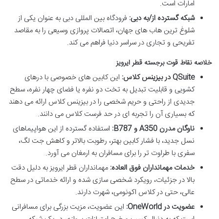
امارات است.
شبکه گسترده از/به دبی:
فرودگاه بین المللی دبی به عنوان یکی از
شلوغ ترین هاب های جهان، اتصالات پروازی وسیعی را به مقاصد
تفریحی و تجاری در سراسر دنیا فراهم می کند.
خلاصه نقاط قوت برجسته قطر ایرویز
QSuite در بیزینس کلاس:
این کابین های خصوصی با درهای
کشویی و قابلیت تبدیل به تخت دو نفره یا فضای چهار نفره، سطح
جدیدی از راحتی و حریم شخصی را در بیزینس کلاس ارائه می دهند
که بسیاری آن را تجربه ای در حد فرست کلاس می دانند.
ناوگان مدرن A350 و B787:
استفاده گسترده از این هواپیماهای
نسل جدید، با فشار کابین بهتر، رطوبت بالاتر و کاهش جت لگ،
سفری با طراوت تر را برای مسافران به ارمغان می آورد.
خدمات مهمانداران فوق العاده:
مهمانداران قطر ایرویز به دلیل دقت
بالا در جزئیات، رویکرد شخصی سازی شده و ارائه خدماتی در سطح
عالی، حتی در کلاس اکونومی، شهرت دارند.
عضویت در OneWorld:
این عضویت، مزیت بزرگی برای مسافرانی