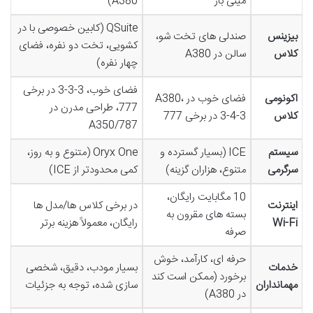
مینی بار
A380)
QSuite (کابین خصوصی با در
بیزینس
صندلی های تخت شو،
کشویی، تخت دو نفره، فضای
کلاس
سالن در A380
چهار نفره)
فضای خوب، 3-3-3 در برخی
اکونومی
فضای خوب در A380،
777، طراحی مدرن در
کلاس
3-4-3 در برخی 777
A350/787
سیستم
ICE (بسیار گسترده و
Oryx One (متنوع و به روز،
سرگرمی
متنوع، هزاران گزینه)
کمی محدودتر از ICE)
10 مگابایت رایگان،
اینترنت
در برخی کلاس ها/مدل ها
بسته های مقرون به
Wi-Fi
رایگان، معمولاً هزینه برتر
صرفه
حرفه ای، کارآمد، خوش
خدمات
بسیار مودب، دقیق، شخصی
برخورد (ممکن است کند
مهمانداران
سازی شده، توجه به جزئیات
در A380)