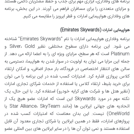
برنامه های وفاداری، ابزاری مهم برای جذب و حفظ مشتریان دائمی هستند
و مزایای متعددی را برای مسافران فراهم می آورند. در این بخش، برنامه
های وفاداری هواپیمایی امارات و قطر ایرویز را مقایسه می کنیم.
هواپیمایی امارات (Emirates Skywards)
برنامه وفاداری هواپیمایی امارات با نام "Emirates Skywards" شناخته
می شود. این برنامه دارای سطوح مختلفی نظیر Silver، Gold و
Platinum است که هر سطح، مزایای ویژه ای را به اعضا ارائه می دهد. از
جمله این مزایا می توان به اولویت در سوار شدن به هواپیما، دسترسی به
سالن های انتظار اختصاصی در فرودگاه، بار مجاز اضافی، و امکان ارتقاء
کلاس پروازی اشاره کرد. امتیازات کسب شده در این برنامه را می توان
برای خرید بلیط، ارتقاء کلاس یا استفاده از خدمات شرکای تجاری امارات
(نظیر هتل ها و شرکت های کرایه خودرو) استفاده کرد. با این حال، یک
نکته مهم در مورد Skywards این است که امارات عضو هیچ یک از
اتحادیه های جهانی ایرلاین ها (مانند Star Alliance، SkyTeam یا
OneWorld) نیست. این بدان معناست که امتیازات کسب شده در
پروازهای امارات، فقط در همین ایرلاین یا شرکای تجاری معدود آن قابل
استفاده هستند و نمی توان آن ها را در سایر ایرلاین های بین المللی عضو