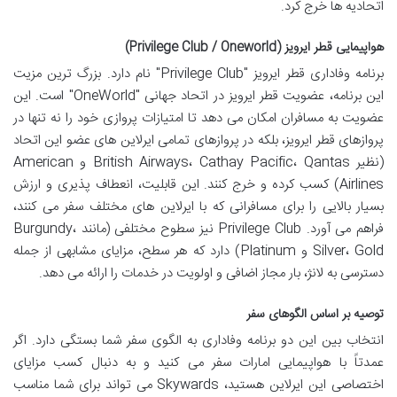
اتحادیه ها خرج کرد.
هواپیمایی قطر ایرویز (Privilege Club / Oneworld)
برنامه وفاداری قطر ایرویز "Privilege Club" نام دارد. بزرگ ترین مزیت
این برنامه، عضویت قطر ایرویز در اتحاد جهانی "OneWorld" است. این
عضویت به مسافران امکان می دهد تا امتیازات پروازی خود را نه تنها در
پروازهای قطر ایرویز، بلکه در پروازهای تمامی ایرلاین های عضو این اتحاد
(نظیر British Airways، Cathay Pacific، Qantas و American
Airlines) کسب کرده و خرج کنند. این قابلیت، انعطاف پذیری و ارزش
بسیار بالایی را برای مسافرانی که با ایرلاین های مختلف سفر می کنند،
فراهم می آورد. Privilege Club نیز سطوح مختلفی (مانند Burgundy،
Silver، Gold و Platinum) دارد که هر سطح، مزایای مشابهی از جمله
دسترسی به لانژ، بار مجاز اضافی و اولویت در خدمات را ارائه می دهد.
توصیه بر اساس الگوهای سفر
انتخاب بین این دو برنامه وفاداری به الگوی سفر شما بستگی دارد. اگر
عمدتاً با هواپیمایی امارات سفر می کنید و به دنبال کسب مزایای
اختصاصی این ایرلاین هستید، Skywards می تواند برای شما مناسب