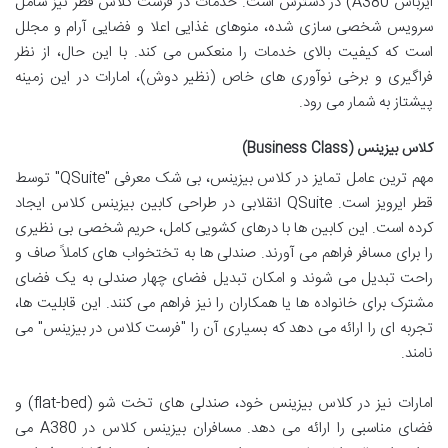
ایرباس A380) در دسترس است. خدمات در فرست کلاس قطر نیز شامل
سرویس شخصی سازی شده، منوهای غذایی اعلا و فضایی آرام و مجلل
است که کیفیت بالای خدمات را منعکس می کند. با این حال، از نظر
فراگیری و برخی نوآوری های خاص (نظیر دوش)، امارات در این زمینه
پیشتاز به شمار می رود.
کلاس بیزینس (Business Class)
مهم ترین عامل تمایز در کلاس بیزینس، بی شک معرفی "QSuite" توسط
قطر ایرویز است. QSuite انقلابی در طراحی کابین بیزینس کلاس ایجاد
کرده است. این کابین ها با درهای کشویی کامل، حریم شخصی بی نظیری
را برای مسافر فراهم می آورند. صندلی ها به تختخواب های کاملاً صاف و
راحت تبدیل می شوند و امکان تبدیل فضای چهار صندلی به یک فضای
مشترک برای خانواده ها یا همکاران را نیز فراهم می کنند. این قابلیت ها،
تجربه ای را ارائه می دهد که بسیاری آن را "فرست کلاس در بیزینس" می
نامند.
امارات نیز در کلاس بیزینس خود، صندلی های تخت شو (flat-bed) و
فضای مناسبی را ارائه می دهد. مسافران بیزینس کلاس در A380 می