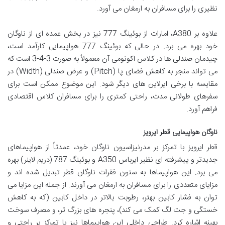
نظیری را برای مسافران به ارمغان می آورد.
علاوه بر A380، امارات از بوئینگ 777 نیز در بخش عمده ای از ناوگان
خود بهره می برد. در حالی که بوئینگ 777 هواپیمایی کارآمد است،
چیدمان صندلی ها در کلاس اکونومی آن معمولاً به صورت 3-4-3 است که
می تواند منجر به کاهش فضای پا (Pitch) و عرض صندلی (Width) در
مقایسه با برخی ایرلاین های دیگر شود. این موضوع ممکن است برای
سفرهای طولانی مدت، راحتی کمتری را برای مسافران کلاس اقتصادی
فراهم آورد.
ناوگان هواپیمایی قطر ایرویز
قطر ایرویز با تمرکز بر مدرنیزاسیون ناوگان خود، عمدتاً از هواپیماهای
جدیدتر و پیشرفته ای نظیر ایرباس A350 و بوئینگ 787 (دریم لاینر) بهره
می برد. این هواپیماها به ستون فقرات ناوگان قطر تبدیل شده اند و
مزایای متعددی را برای مسافران به ارمغان می آورند. از جمله این مزایا می
توان به فشار کابین بهتر، رطوبت بالاتر در داخل کابین (که به کاهش
خستگی و جت لگ کمک می کند)، پنجره های بزرگ تر، و مصرف سوخت
بهینه اشاره کرد. طراحی داخلی این هواپیماها نیز با تمرکز بر راحتی و