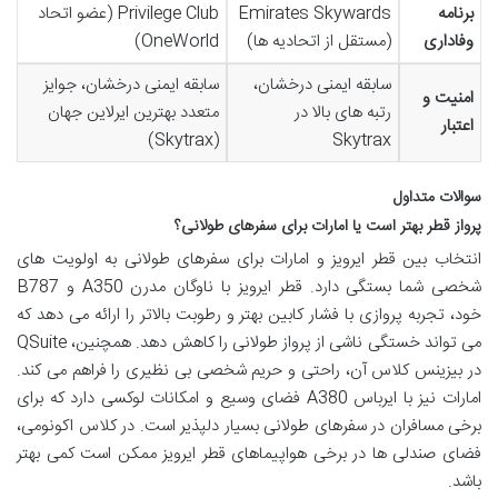
برنامه
Emirates Skywards
Privilege Club (عضو اتحاد
وفاداری
(مستقل از اتحادیه ها)
OneWorld)
سابقه ایمنی درخشان،
سابقه ایمنی درخشان، جوایز
امنیت و
رتبه های بالا در
متعدد بهترین ایرلاین جهان
اعتبار
(Skytrax)
Skytrax
سوالات متداول
پرواز قطر بهتر است یا امارات برای سفرهای طولانی؟
انتخاب بین قطر ایرویز و امارات برای سفرهای طولانی به اولویت های
شخصی شما بستگی دارد. قطر ایرویز با ناوگان مدرن A350 و B787
خود، تجربه پروازی با فشار کابین بهتر و رطوبت بالاتر را ارائه می دهد که
می تواند خستگی ناشی از پرواز طولانی را کاهش دهد. همچنین، QSuite
در بیزینس کلاس آن، راحتی و حریم شخصی بی نظیری را فراهم می کند.
امارات نیز با ایرباس A380 فضای وسیع و امکانات لوکسی دارد که برای
برخی مسافران در سفرهای طولانی بسیار دلپذیر است. در کلاس اکونومی،
فضای صندلی ها در برخی هواپیماهای قطر ایرویز ممکن است کمی بهتر
باشد.