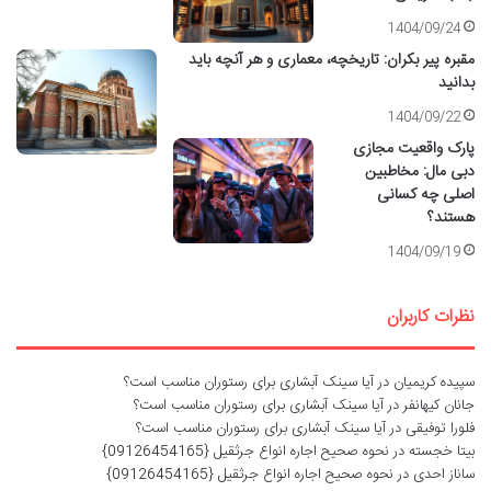
1404/09/24
مقبره پیر بکران: تاریخچه، معماری و هر آنچه باید
بدانید
1404/09/22
پارک واقعیت مجازی
دبی مال: مخاطبین
اصلی چه کسانی
هستند؟
1404/09/19
نظرات کاربران
سپیده کریمیان
در
آیا سینک آبشاری برای رستوران مناسب است؟
جانان کیهانفر
در
آیا سینک آبشاری برای رستوران مناسب است؟
فلورا توفیقی
در
آیا سینک آبشاری برای رستوران مناسب است؟
بیتا خجسته
در
نحوه صحیح اجاره انواع جرثقیل {09126454165}
ساناز احدی
در
نحوه صحیح اجاره انواع جرثقیل {09126454165}