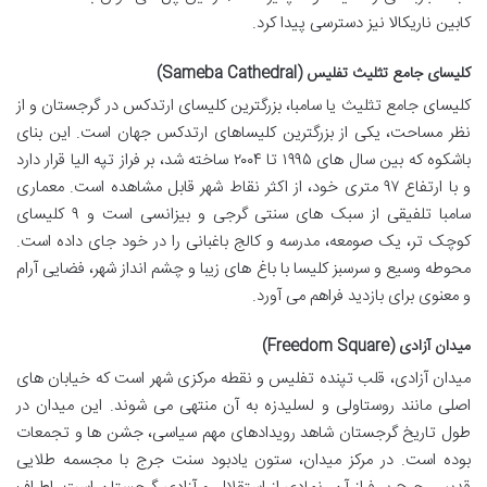
کابین ناریکالا نیز دسترسی پیدا کرد.
کلیسای جامع تثلیث تفلیس (Sameba Cathedral)
کلیسای جامع تثلیث یا سامبا، بزرگترین کلیسای ارتدکس در گرجستان و از
نظر مساحت، یکی از بزرگترین کلیساهای ارتدکس جهان است. این بنای
باشکوه که بین سال های ۱۹۹۵ تا ۲۰۰۴ ساخته شد، بر فراز تپه الیا قرار دارد
و با ارتفاع ۹۷ متری خود، از اکثر نقاط شهر قابل مشاهده است. معماری
سامبا تلفیقی از سبک های سنتی گرجی و بیزانسی است و ۹ کلیسای
کوچک تر، یک صومعه، مدرسه و کالج باغبانی را در خود جای داده است.
محوطه وسیع و سرسبز کلیسا با باغ های زیبا و چشم انداز شهر، فضایی آرام
و معنوی برای بازدید فراهم می آورد.
میدان آزادی (Freedom Square)
میدان آزادی، قلب تپنده تفلیس و نقطه مرکزی شهر است که خیابان های
اصلی مانند روستاولی و لسلیدزه به آن منتهی می شوند. این میدان در
طول تاریخ گرجستان شاهد رویدادهای مهم سیاسی، جشن ها و تجمعات
بوده است. در مرکز میدان، ستون یادبود سنت جرج با مجسمه طلایی