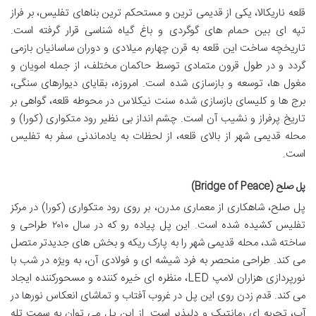
قلعه ناریکالا، یکی از قدیمی ترین و مستحکم ترین بناهای تفلیس، بر فراز
تپه ای بین حمام های گوگردی و باغ گیاه شناسی قرار گرفته است.
تاریخچه ساخت این قلعه به قرن چهارم میلادی و دوران ساسانیان بازمی
گردد و در طول قرون متمادی توسط حاکمان مختلف، از جمله امویان و
مغول ها، توسعه و بازسازی شده است. امروزه، بقایای دیوارهای سنگی،
برج ها و کلیسای بازسازی شده سنت نیکلاس در محوطه قلعه، گواهی بر
تاریخ پرفراز و نشیب آن است. چشم انداز بی نظیر رود متکواری (کورا) و
محله قدیمی شهر از بالای قلعه، از لحظات به یادماندنی سفر به تفلیس
است.
پل صلح (Bridge of Peace)
پل صلح، شاهکاری از معماری مدرن، بر روی رود متکواری (کورا) در مرکز
تفلیس کشیده شده است. این پل پیاده رو که در سال ۲۰۱۰ طراحی و
ساخته شد، محله قدیمی شهر را به پارک ریکه و بخش های جدیدتر متصل
می کند. طراحی منحصر به فرد شیشه ای و فولادی آن، به ویژه در شب با
نورپردازی هزاران لامپ LED، منظره ای خیره کننده و مسحورکننده ایجاد
می کند. قدم زدن روی این پل در غروب آفتاب و تماشای انعکاس نورها در
آب، تجربه ای رمانتیک و دلپذیر است. از این پل می توان به سمت تله