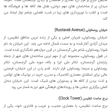
قدیس جرج بر فراز آن، نمادی از استقلال و آزادی گرجستان است. اطراف
میدان پر از ساختمان های مهم دولتی، هتل ها، کافه ها و فروشگاه ها
است و اغلب با نورپردازی های زیبا در شب، فضایی چشم نواز ایجاد می
کند.
خیابان روستاولی (Rustaveli Avenue)
خیابان روستاولی، شریان اصلی و یکی از زنده ترین مناطق تفلیس، از
میدان آزادی آغاز شده و به سمت شمال ادامه می یابد. این خیابان به نام
شوتا روستاولی، شاعر ملی گرجستان در قرن دوازدهم نامگذاری شده است.
در طول روستاولی، مجموعه ای از مهم ترین ساختمان های شهر از جمله
پارلمان گرجستان، تئاتر ملی اپرا و باله، موزه ملی گرجستان، تئاتر
روستاولی و سینما روستاولی قرار دارند. قدم زدن در این خیابان، فرصتی
عالی برای تماشای معماری کلاسیک و مدرن، خرید در بوتیک های لوکس
و لذت بردن از کافه ها و رستوران های شیک است. این خیابان محل
اصلی برگزاری جشن ها و رویدادهای فرهنگی شهر نیز به شمار می رود.
برج ساعت تفلیس (Clock Tower)
برج ساعت تفلیس، با معماری عجیب و غریب و فانتزی خود، یکی از