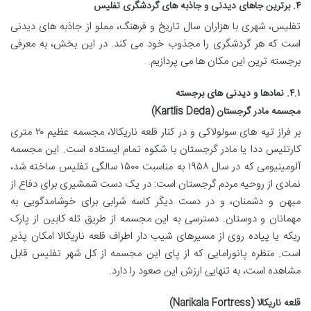
۴. برترین جاهای دیدنی و جاذبه های گردشگری تفلیس
تفلیس، شهری با هزاران سال تاریخ و فرهنگ، مملو از جاذبه های دیدنی
است که هر گردشگری را مجذوب خود می کند. در این بخش، به معرفی
برجسته ترین این مکان ها می پردازیم.
۴.۱. نمادها و دیدنی های برجسته
مجسمه مادر گرجستان (Kartlis Deda)
بر فراز تپه های سولولاکی و در کنار قلعه ناریکالا، مجسمه عظیم ۲۰ متری
کارتلیس ددا یا مادر گرجستان با شکوه تمام ایستاده است. این مجسمه
آلومینیومی که در سال ۱۹۵۸ به مناسبت ۱۵۰۰ سالگی تفلیس ساخته شد،
نمادی از روحیه مردم گرجستان است: در یک دست شمشیری برای دفاع از
میهن و دشمنان، و در دست دیگر کاسه شرابی برای خوشامدگویی به
مهمانان و دوستان. دسترسی به این مجسمه از طریق تله کابین از پارک
ریکه یا پیاده روی از مسیرهای شیب دار اطراف قلعه ناریکالا امکان پذیر
است. منظره پانورامایی که از پای این مجسمه از کل شهر تفلیس قابل
مشاهده است، به تنهایی ارزش این صعود را دارد.
قلعه ناریکالا (Narikala Fortress)