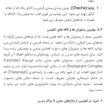
دهند.
چاچا (Chacha):
نوعی برندی سنتی گرجی، با الکل بالا، که از تفاله
انگور تهیه می شود. این نوشیدنی قوی اغلب به عنوان یک shot یا
همراه با غذاهای خاص مصرف می شود.
۵.۳. بهترین رستوران ها و کافه های تفلیس
تفلیس مملو از رستوران ها و کافه هایی است که از غذاهای سنتی گرفته تا
غذاهای بین المللی را ارائه می دهند. در محله قدیمی و خیابان شاردنی می
توانید کافه ها و رستوران های دنج با فضایی سنتی و موسیقی زنده پیدا
کنید. برای تجربه های مدرن تر، خیابان روستاولی و مناطق اطراف آن گزینه
های متنوعی دارند. رستوران های سنتی مانند فونیچالا (Funicular
Restaurant Complex) که در بالای کوه متاتسمیندا قرار دارد و چشم
انداز فوق العاده ای از شهر ارائه می دهد، یا پاساناوری (Pasanauri) که
به خاطر خینخالی هایش معروف است، از جمله مکان های محبوب
هستند. تجربه غذای خیابانی، به ویژه خاچاپوری های تازه، نیز نباید از
دست برود.
۶. خرید در تفلیس: از بازارهای سنتی تا مراکز مدرن