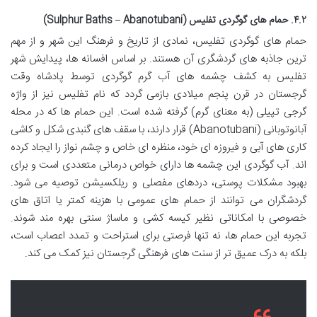
۴.۲. حمام های گوگردی تفلیس (Sulphur Baths – Abanotubani)
حمام های گوگردی تفلیس، نمادی از تاریخ و فرهنگ این شهر و از مهم
ترین جاذبه های گردشگری آن هستند. بر اساس افسانه ها، پیدایش شهر
تفلیس به کشف چشمه های آب گرم گوگردی توسط پادشاه وقت
گرجستان در قرن پنجم میلادی بازمی گردد که نام تفلیس نیز از واژه
گرجی تپیلی (به معنای گرم) گرفته شده است. این حمام ها که در محله
آبانوتوبانی (Abanotubani) قرار دارند، با سقف های گنبدی شکل و کاشی
کاری های آبی و فیروزه ای خود، منظره ای خاص و چشم نواز را ایجاد کرده
اند. آب گوگردی این چشمه ها دارای خواص درمانی متعددی است و برای
بهبود مشکلات پوستی، دردهای مفصلی و ریلکسیشن توصیه می شود.
گردشگران می توانند از حمام های عمومی با هزینه کمتر یا اتاق های
خصوصی با امکاناتی نظیر کیسه کشی و ماساژ سنتی بهره مند شوند.
تجربه این حمام ها، نه تنها فرصتی برای استراحت و تمدد اعصاب است،
بلکه به درک عمیق تر از سنت های فرهنگی گرجستان نیز کمک می کند.