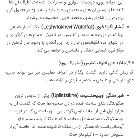
آبی، پیاده روی، دوچرخه سواری و استراحت هستند. اطراف آن ها
کافه ها و رستوران های متعددی وجود دارد و به ویژه در فصول گرم،
برای فرار از شلوغی شهر، مقصد خوبی محسوب می شوند.
آبشار لگواتخوی (Leghvtakhevi Waterfall):
یک آبشار طبیعی
زیبا که در دل محله قدیمی تفلیس، در نزدیکی حمام های گوگردی و
در انتهای دره لگواتخوی قرار دارد. این آبشار، با وجود قرار گرفتن در
مرکز شهر، فضایی خنک و دلنشین را فراهم می کند.
۴.۵. جاذبه های اطراف تفلیس (سفر یک روزه)
اگر زمان کافی دارید، گشت وگذار در اطراف تفلیس نیز می تواند تجربه
های تاریخی و طبیعی منحصربه فردی را ارائه دهد.
شهر سنگی اوپلیستسیخه (Uplistsikhe):
یکی از قدیمی ترین
سکونتگاه های ساخته شده در دل صخره ها است که قدمت آن به
هزاره اول قبل از میلاد بازمی گردد. این شهر باستانی که در فهرست
یونسکو ثبت شده، شامل معابد، خانه ها، تئاتر و سیستم های
آبرسانی است که همگی از دل سنگ تراشیده شده اند. فاصله آن از
تفلیس حدود ۱۰۰ کیلومتر است.