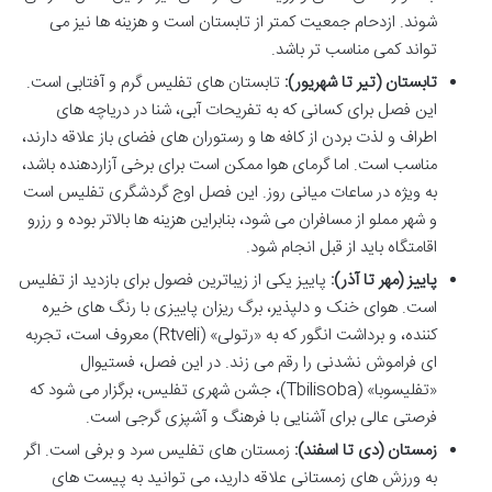
شوند. ازدحام جمعیت کمتر از تابستان است و هزینه ها نیز می
تواند کمی مناسب تر باشد.
تابستان (تیر تا شهریور):
تابستان های تفلیس گرم و آفتابی است.
این فصل برای کسانی که به تفریحات آبی، شنا در دریاچه های
اطراف و لذت بردن از کافه ها و رستوران های فضای باز علاقه دارند،
مناسب است. اما گرمای هوا ممکن است برای برخی آزاردهنده باشد،
به ویژه در ساعات میانی روز. این فصل اوج گردشگری تفلیس است
و شهر مملو از مسافران می شود، بنابراین هزینه ها بالاتر بوده و رزرو
اقامتگاه باید از قبل انجام شود.
پاییز (مهر تا آذر):
پاییز یکی از زیباترین فصول برای بازدید از تفلیس
است. هوای خنک و دلپذیر، برگ ریزان پاییزی با رنگ های خیره
کننده، و برداشت انگور که به «رتولی» (Rtveli) معروف است، تجربه
ای فراموش نشدنی را رقم می زند. در این فصل، فستیوال
«تفلیسوبا» (Tbilisoba)، جشن شهری تفلیس، برگزار می شود که
فرصتی عالی برای آشنایی با فرهنگ و آشپزی گرجی است.
زمستان (دی تا اسفند):
زمستان های تفلیس سرد و برفی است. اگر
به ورزش های زمستانی علاقه دارید، می توانید به پیست های