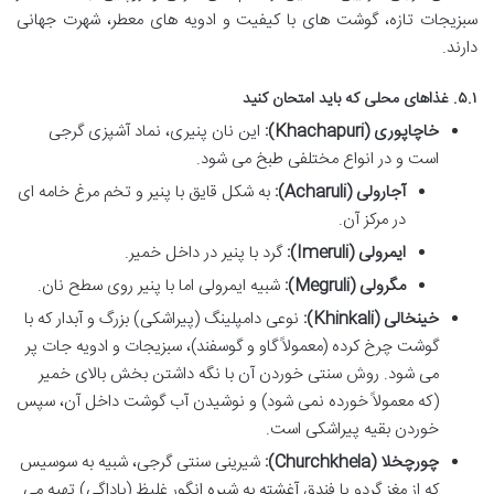
سبزیجات تازه، گوشت های با کیفیت و ادویه های معطر، شهرت جهانی
دارند.
۵.۱. غذاهای محلی که باید امتحان کنید
خاچاپوری (Khachapuri):
این نان پنیری، نماد آشپزی گرجی
است و در انواع مختلفی طبخ می شود.
آجارولی (Acharuli):
به شکل قایق با پنیر و تخم مرغ خامه ای
در مرکز آن.
ایمرولی (Imeruli):
گرد با پنیر در داخل خمیر.
مگرولی (Megruli):
شبیه ایمرولی اما با پنیر روی سطح نان.
خینخالی (Khinkali):
نوعی دامپلینگ (پیراشکی) بزرگ و آبدار که با
گوشت چرخ کرده (معمولاً گاو و گوسفند)، سبزیجات و ادویه جات پر
می شود. روش سنتی خوردن آن با نگه داشتن بخش بالای خمیر
(که معمولاً خورده نمی شود) و نوشیدن آب گوشت داخل آن، سپس
خوردن بقیه پیراشکی است.
چورچخلا (Churchkhela):
شیرینی سنتی گرجی، شبیه به سوسیس
که از مغز گردو یا فندق آغشته به شیره انگور غلیظ (باداگی) تهیه می