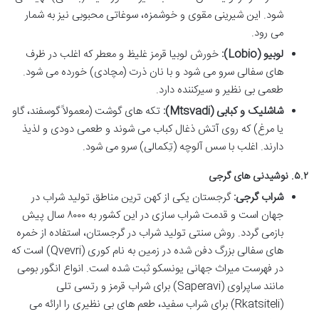
شود. این شیرینی مقوی و خوشمزه، سوغاتی محبوبی نیز به شمار
می رود.
لوبیو (Lobio):
خورش لوبیا قرمز غلیظ و معطر که اغلب در ظرف
های سفالی سرو می شود و با نان ذرت (مچادی) خورده می شود.
طعمی بی نظیر و سیرکننده دارد.
شاشلیک و کبابی (Mtsvadi):
تکه های گوشت (معمولاً گوسفند، گاو
یا مرغ) که روی آتش ذغال کباب می شوند و طعمی دودی و لذیذ
دارند. اغلب با سس آلوچه (تِکمالی) سرو می شود.
۵.۲. نوشیدنی های گرجی
شراب گرجی:
گرجستان یکی از کهن ترین مناطق تولید شراب در
جهان است و قدمت شراب سازی در این کشور به ۸۰۰۰ سال پیش
بازمی گردد. روش سنتی تولید شراب در گرجستان، استفاده از خمره
های سفالی بزرگ دفن شده در زمین به نام کوری (Qvevri) است که
در فهرست میراث جهانی یونسکو ثبت شده است. انواع انگور بومی
مانند ساپراوی (Saperavi) برای شراب قرمز و رتسی تلی
(Rkatsiteli) برای شراب سفید، طعم های بی نظیری را ارائه می