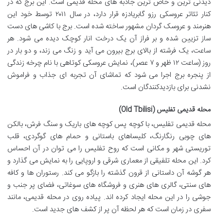
دیدنی ترین و خاص ترین جاذبه های محله قدیمی است. این برج که در
کنار تئاتر عروسکی رزو گابریادزه قرار دارد، در سال ۲۰۱۱ توسط خود این
هنرمند و عروسک گردان مشهور ساخته شده است. برج با کاشی های دست
ساز تزیین شده و بر فراز آن یک درخت انار کوچک دیده می شود. هر
ساعت، یک فرشته از بالای برج بیرون می آید و زنگ می زند، و دو بار در
روز (ساعت ۱۲ ظهر و ۷ عصر)، نمایش عروسکی کوتاهی با نام چرخه زندگی
از پنجره برج اجرا می شود که تماشای آن تجربه ای جذاب و فراموش
نشدنی برای بازدیدکنندگان است.
محله قدیمی تفلیس (Old Tbilisi)
محله قدیمی تفلیس، با کوچه پس کوچه های باریک و سنگ فرش، بالکن
های چوبی رنگارنگ، کلیساهای باستانی و حمام های گوگردی، قلب
توریستی شهر و مکانی است که روح تفلیس را می توان در آن احساس
کرد. این محله تلفیقی از معماری شرقی و اروپایی را به نمایش می گذارد و
هر گوشه آن داستانی از قرون گذشته را بازگو می کند. رستوران ها و کافه
های سنتی، گالری های هنری و فروشگاه های سوغاتی، فضای پر جنب و
جوشی را در این محله ایجاد کرده اند. پیاده روی در محله قدیمی، مانند
سفری در زمان است که هر لحظه آن پر از کشف های جدید است.