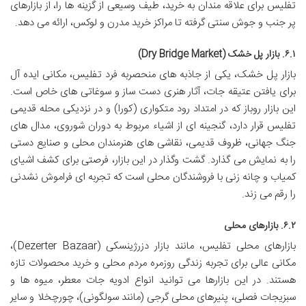
تفلیس برای علاقه مندان به خرید، طیف وسیعی از گزینه ها را، از بازارهای
پر جنب و جوش سنتی گرفته تا مراکز خرید مدرن و لوکس، ارائه می دهد.
۶.۱. بازار پل خشک (Dry Bridge Market)
بازار پل خشک، یکی از جاذبه های منحصربه فرد تفلیس، مکانی ایده آل
برای یافتن عتیقه جات، آثار هنری دست ساز و سوغاتی های خاص است.
این بازار روباز که در امتداد رود متکواری (کورا) و در نزدیکی محله قدیمی
تفلیس قرار دارد، گنجینه ای از اشیاء مربوط به دوران شوروی، مدال های
جنگ جهانی، ظروف قدیمی، نقاشی های هنرمندان محلی و صنایع دستی
را به نمایش می گذارد. گشت وگذار در این بازار، فرصتی برای کشف اشیای
کمیاب و چانه زنی با فروشندگان محلی است که تجربه ای فراموش نشدنی
را رقم می زند.
۶.۲. بازارهای محلی
بازارهای محلی تفلیس، مانند بازار دزرژینسکی (Dezerter Bazaar)،
مکانی عالی برای تجربه زندگی روزمره مردم محلی و خرید محصولات تازه
هستند. در این بازارها می توانید انواع ادویه جات معطر، میوه ها و
سبزیجات فصلی، پنیرهای محلی گرجی (مانند سولگونی)، چورچخلا و سایر