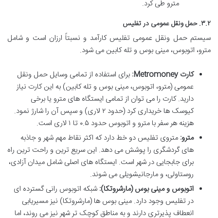
مترو طی کرد.
۳.۲. حمل ونقل عمومی در تفلیس
سیستم حمل ونقل عمومی تفلیس کارآمد و نسبتاً ارزان است و شامل
مترو، اتوبوس، مینی بوس و تله کابین می شود.
کارت Metromoney:
برای استفاده از تمامی وسایل حمل ونقل
عمومی (مترو، اتوبوس، مینی بوس و تله کابین) به این کارت نیاز
دارید. کارت را می توان از تمامی ایستگاه های مترو یا برخی
کیوسک ها خریداری کرد (حدود ۲ لاری) و سپس آن را شارژ نمود.
هزینه هر سفر با مترو و اتوبوس حدود ۰.۵ تا ۱ لاری است.
مترو:
متروی تفلیس دو خط دارد که اکثر نقاط مهم شهر و جاذبه
های گردشگری را پوشش می دهد. این سریع ترین و راحت ترین راه
برای جابجایی در شهر است. ایستگاه های اصلی شامل میدان آزادی،
روستاولی، و مارجانیشویلی می شوند.
اتوبوس و مینی بوس (مارشروتکا):
شبکه اتوبوس رانی گسترده ای
در تفلیس وجود دارد. مینی بوس ها (مارشروتکا) نیز مسیریابی
انعطاف پذیرتری دارند و به مناطق کوچک تر شهر نیز می روند، اما