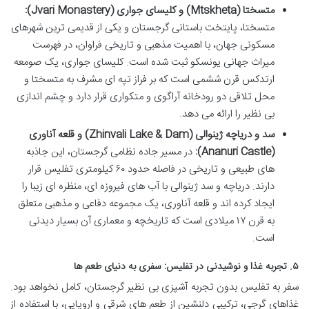
متسختا (Mtskheta) و کلیسای جواری (Jvari Monastery):
متسختا، پایتخت باستانی گرجستان و یکی از قدیمی ترین شهرهای
مسکونی جهان، با اهمیت مذهبی و تاریخی فراوان، در فهرست
میراث جهانی یونسکو ثبت شده است. کلیسای جواری، یک صومعه
ارتدکس قرن ششمی است که بر فراز تپه ای مشرف به متسختا و
محل تلاقی دو رودخانه آراگوی و متکواری قرار دارد و چشم اندازی
بی نظیر را ارائه می دهد.
سد و دریاچه ژینوالی (Zhinvali Lake & Dam) و قلعه آناوری
(Ananuri Castle):
در مسیر جاده نظامی گرجستان، این جاذبه
های طبیعی و تاریخی در فاصله حدود ۶۰ کیلومتری تفلیس قرار
دارند. دریاچه و سد ژینوالی با آب های فیروزه ای، منظره ای زیبا را
ایجاد کرده اند و قلعه آناوری، یک مجموعه دفاعی و مذهبی متعلق
به قرن ۱۷ میلادی است که تاریخچه و معماری آن بسیار دیدنی
است.
۵. تجربه غذا و نوشیدنی در تفلیس: سفری به دنیای طعم ها
سفر به تفلیس بدون تجربه آشپزی بی نظیر گرجستان، کامل نخواهد بود.
غذاهای گرجی، ترکیبی دلنشین از طعم های شرقی و اروپایی، با استفاده از