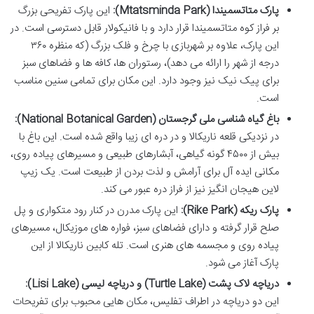
پارک متاتسمیندا (Mtatsminda Park):
این پارک تفریحی بزرگ
بر فراز کوه متاتسمیندا قرار دارد و با فانیکولار قابل دسترسی است. در
این پارک، علاوه بر شهربازی با چرخ و فلک بزرگ (که منظره ۳۶۰
درجه از شهر را ارائه می دهد)، رستوران ها، کافه ها و فضاهای سبز
برای پیک نیک نیز وجود دارد. این مکان برای تمامی سنین مناسب
است.
باغ گیاه شناسی ملی گرجستان (National Botanical Garden):
در نزدیکی قلعه ناریکالا و در دره ای زیبا واقع شده است. این باغ با
بیش از ۴۵۰۰ گونه گیاهی، آبشارهای طبیعی و مسیرهای پیاده روی،
مکانی ایده آل برای آرامش و لذت بردن از طبیعت است. یک زیپ
لاین هیجان انگیز نیز از فراز دره عبور می کند.
پارک ریکه (Rike Park):
این پارک مدرن در کنار رود متکواری و پل
صلح قرار گرفته و دارای فضاهای سبز، فواره های موزیکال، مسیرهای
پیاده روی و مجسمه های هنری است. تله کابین ناریکالا از این
پارک آغاز می شود.
دریاچه لاک پشت (Turtle Lake) و دریاچه لیسی (Lisi Lake):
این دو دریاچه در اطراف تفلیس، مکان هایی محبوب برای تفریحات