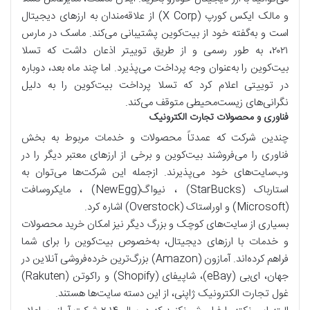
و مالک ایکس کورپ (X Corp) از علاقه‌مندان به ارزهای دیجیتال
است و به‌گفته‌ خود از بیت‌کوین پشتیبانی می‌کند. ماسک در مارس
۲۰۲۱، به طور رسمی و از طریق توییتر اذعان داشت که تسلا
بیت‌کوین را به‌عنوان وجه پرداخت می‌پذیرد. اما چند ماه بعد، دوباره
در توییتی اعلام کرد که تسلا پرداخت بیت‌کوین را به دلیل
نگرانی‌های زیست‌محیطی متوقف می‌کند.
فناوری و محصولات تجارت الکترونیک
چندین شرکت که عمدتاً محصولات و خدمات مربوط به بخش
فناوری را می‌فروشند بیت‌کوین و برخی از ارزهای معتبر دیگر را در
وب‌سایت‌های خود می‌پذیرند. ازجمله این شرکت‌ها می‌توان به
استارباک (StarBucks) ، نیواگ(NewEgg) ، مایکروسافت
(Microsoft) و اوراستاک (Overstock) اشاره کرد.
بسیاری از سایت‌های کوچک و بزرگ دیگر نیز امکان خرید محصولات
و خدمات با ارزهای دیجیتال، به‌خصوص بیت‌کوین را برای شما
فراهم کرده‌اند. آمازون (Amazon) بزرگ‌ترین خرده‌فروشی آنلاین در
جهان، ای‌بی (eBay‌)، شاپیفای (Shopify) و راکوتن (Rakuten)
غول تجارت الکترونیک ژاپنی، از این دسته سایت‌ها هستند.