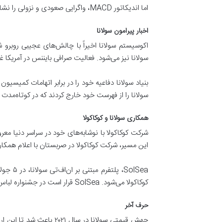
اما اندیکاتور MACD، واگرایی صعودی و نزولی را نشان نمی‌دهد که به معنای معکوس شدن قیمت است.
اخبار پیرامون سولانا
سولانا نیز می‌شود. فعالیت صرافی بایننس در آمریکا غی
بنیاد سولانا دفاعیه خود را در برابر اتهامات کمیسی
سولانا را از فهرست خود خارج کردند که در کوتاه‌مدت بر عملکرد توکن 
همکاری سولانا و کوکاکولا
شرکت کوکاکولا با نوشابه‌های خود در سراسر دنیا معر
این مسیر، شرکت کوکاکولا در صربستان با اعلام همکاری 
SolSea
کوکاکولا می‌شود. SolSea قرار است در جشنواره لباس‌هایی جادوئی را بین شرکت‌کنندگان پخش کند تا تصاویرشان به‌صورت سه‌بعدی به نمایش در بیاید.
حرف آخر
جهش قیمتی سولانا در سا