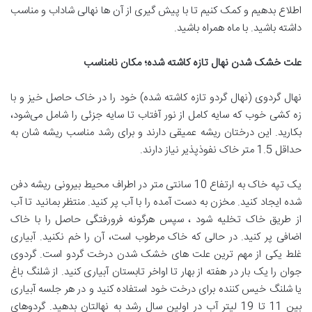
اطلاع بدهیم و کمک کنیم تا با پیش گیری از آن ها نهالی شاداب و مناسب
داشته باشید. با ماه همراه باشید.
علت خشک شدن نهال تازه کاشته شده؛ مکان نامناسب
نهال گردوی (نهال گردو تازه کاشته شده) خود را در خاک حاصل خیز و با
زه کشی خوب که سایه کامل از نور آفتاب تا سایه جزئی را شامل می‌شود،
بکارید. این درختان ریشه عمیقی دارند و برای رشد مناسب ریشه شان به
حداقل 1.5 متر خاک نفوذپذیر نیاز دارند.
یک تپه خاک به ارتفاع 10 سانتی متر در اطراف محیط بیرونی ریشه دفن
شده ایجاد کنید. مخزن به دست آمده را با آب پر کنید. منتظر بمانید تا آب
از طریق خاک تخلیه شود ، سپس هرگونه فرورفتگی حاصل را با خاک
اضافی پر کنید. در حالی که خاک مرطوب است، آن را خم نکنید. آبیاری
غلط یکی از مهم ترین علت های خشک شدن درخت گردو است. گردوی
جوان را یک بار در هفته از بهار تا اواخر تابستان آبیاری کنید. از شلنگ باغ
یا شلنگ خیس کننده برای درخت خود استفاده کنید و در هر جلسه آبیاری
بین 11 تا 19 لیتر آب در اولین سال رشد به نهالتان بدهید. گردوهای