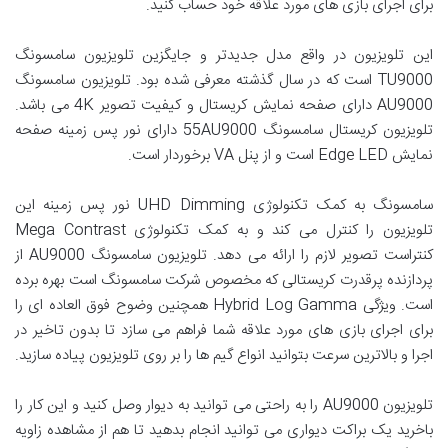
برای اجرای بازی های مورد علاقه خود حساب کنید.
این تلویزیون در واقع مدل جدیدتر و جایگزین تلویزیون سامسونگ
TU9000 است که در سال گذشته معرفی شده بود. تلویزیون سامسونگ
AU9000 دارای صفحه نمایش کریستال و کیفیت تصویر 4K می باشد.
تلویزیون کریستال سامسونگ 55AU9000 دارای نور پس زمینه صفحه
نمایش Edge LED است و از پنل VA برخوردار است.
سامسونگ به کمک تکنولوژی UHD Dimming نور پس زمینه این
تلویزیون را کنترل می کند و به کمک تکنولوژی Mega Contrast
کنتراست تصویر لازم را ارائه می دهد. تلویزیون سامسونگ AU9000 از
پردازنده پرقدرت کریستالی که مخصوص شرکت سامسونگ است بهره برده
است. ویژگی Hybrid Log Gamma همچنین وضوح فوق العاده ای را
برای اجرای بازی های مورد علاقه شما فراهم می سازد تا بدون تاخیر در
اجرا و بالاترین سرعت بتوانید انواع گیم ها را بر روی تلویزیون پیاده سازید.
تلویزیون AU9000 را به راحتی می توانید به دیوار وصل کنید و این کار را
باخرید یک براکت دیواری می توانید انجام بدهید تا هم از مشاهده زاویه