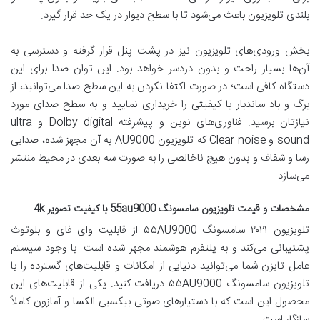
بلندی تلویزیون باعث می‌شود تا با سطح دیوار در یک حد قرار گیرد.
بخش ورودی‌های تلویزیون نیز در پشت پنل قرار گرفته و دسترسی به
آن‌ها بسیار راحت و بدون دردسر خواهد بود. این توان صدا برای این
دستگاه کافی است؛ در صورت اکتفا نکردن به این سطح صدا می‌توانید، از
برگ و باد ساندبار با کیفیتی را خریداری نمایید و به سطح صدای مورد
نیازتان برسید. فناوری‌های نوین و پیشرفته Dolby digital و ultra
sound و Clear noise که تلویزیون AU9000 به آن مجهز شده، صدایی
رسا و شفاف و بدون هیچ ناخالصی را به صورت سه بعدی در محیط منتشر
می‌سازد.
مشخصات و قیمت تلویزیون سامسونگ 55au9000 با کیفیت تصویر 4k
تلویزیون ۲۰۲۱ سامسونگ ۵۵AU9000 از قابلیت وای فای و بلوتوث
پشتیبانی می‌کند و به پلتفرم هوشمند مجهز شده است. با وجود سیستم
عامل تایزن شما می‌توانید دنیایی از امکانات و قابلیت‌های گسترده را با
تلویزیون سامسونگ ۵۵AU9000 دریافت کنید. یکی از قابلیت‌های این
محصول این است که با دستیارهای صوتی بیکسبی الکسا و آمازون کاملاً
سازگار است.