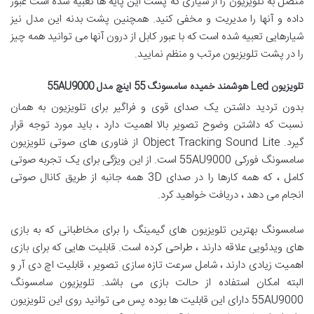
متصل به تلویزیون را از شیاری که پشت این پایه ها تعبیه شده است عبور
داده و آنها را مدیریت و مخفی کنید. همچنین پشت بدنه این مدل نیز
شیارهایی تعبیه شده است که با عبور کابل از درون آنها می توانید همه چیز
را در پشت تلویزیون مرتب و منظم نمایید.
تلویزیون Led هوشمند خمیده سامسونگ 55 اینچ مدل 55AU9000
بدون تردید داشتن یک صدای قوی و فراگیر برای تلویزیون به همان
نسبت که داشتن وضوح تصویر بالا اهمیت دارد ، باید مورد توجه قرار
گیرد. Object Tracking Sound Lite از فناوری های صوتی تلویزیون
سامسونگ فورکی 55AU9000 است. از این ویژگی برای یک تجربه صوتی
کامل ، که همه کارها را در صدای 3D همه جانبه از طریق کانال صوتی
انجام می دهد ، دریافت خواهید کرد.
سامسونگ بهترین تلویزیون های گیمینگ را برای مخاطبانی که به بازی
های ویدئویی علاقه دارند ، طراحی کرده است. قابلیت هایی که برای بازی
اهمیت زیادی دارند ، شامل سرعت تازه سازی تصویر ، قابلیت اچ دی آر و
البته امکان استفاده از حالت بازی می باشد. تلویزیون سامسونگ
55AU9000 دارای این قابلیت ها بوده پس می توانید روی این تلویزیون