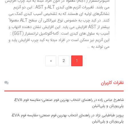
آمینوترانسفراز (AST) معمولاً در خون افراد مبتلا به کبد چرب افزایش
می یابند. تغییرات آنزیم های کبدی ALT و AST : این دو آنزیم
نشانگرهای اولیه ای هستند که به تشخیص آسیب کبدی کمک می
کنند. در کبد چرب به خصوص نوع غیرالکلی آن سطح ALT معمولاً
بیشتر از AST افزایش می یابد. این افزایش نشان دهنده التهاب و
آسیب به سلول های کبدی است. گاما-گلوتامیل ترانسفراز (GGT) :
این آنزیم نیز ممکن است در افراد مبتلا به کبد چرب افزایش یابد و
می تواند به …
»
2
1
نظرات کاربران
شاهرخ عباس زاده
در
راهنمای انتخاب بهترین فوم صنعتی؛ مقایسه فوم EVA،
پلی‌یورتان و پلی‌اتیلن
پرویز طباطبایی نژاد
در
راهنمای انتخاب بهترین فوم صنعتی؛ مقایسه فوم EVA،
پلی‌یورتان و پلی‌اتیلن