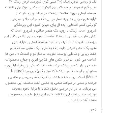
نقد و بررسی قرص زینک (۳۰ میلی گرم) نیچرمید قرص زینک ۳۰
میلی گرم نیچرمید با فرمولاسیون گلوکونات، مکملی موثر برای تقویت
سیستم ایمنی، بهبود سلامت پوست، مو و ناخن، و حمایت از
فرآیندهای حیاتی بدن به شمار می رود که با جذب بالا و عوارض
گوارشی کمتر، انتخابی ایده آل برای جبران کمبود این ریزمغذی
ضروری است. زینک یا روی، یک عنصر حیاتی و ضروری است که
نقش های بی شماری در حفظ سلامت عمومی بدن ایفا می کند. این
ریزمغذی قدرتمند نه تنها در عملکرد سیستم ایمنی و فرآیندهای
متابولیک نقش کلیدی دارد، بلکه به عنوان یک ستون محکم برای
حفظ زیبایی و شادابی پوست، تقویت ساختار مو و استحکام ناخن ها
شناخته می شود. در بازار مکمل های غذایی ایران و جهان، محصولات
متعددی برای تامین زینک عرضه شده اند که یکی از پرطرفدارترین و
معتبرترین آن ها، قرص زینک (۳۰ میلی گرم) نیچرمید (Nature
Made) است. این مقاله با هدف ارائه یک نقد و بررسی جامع، بی
طرفانه و مبتنی بر شواهد علمی، به تحلیل ابعاد مختلف این محصول
می پردازد. ما در این بررسی دقیق، شما را با مزایا، نحوه مصرف،
عوارض جانبی احتمالی، و تفاوت های این مکمل با سایر محصولات
مشابه آشنا خواهیم …
6 مهر