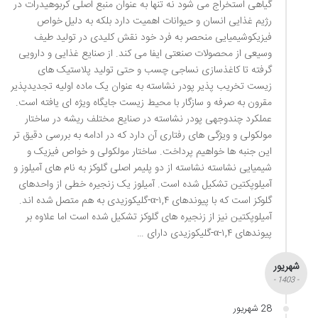
گیاهی استخراج می شود نه تنها به عنوان منبع اصلی کربوهیدرات در
رژیم غذایی انسان و حیوانات اهمیت دارد بلکه به دلیل خواص
فیزیکوشیمیایی منحصر به فرد خود نقش کلیدی در تولید طیف
وسیعی از محصولات صنعتی ایفا می کند. از صنایع غذایی و دارویی
گرفته تا کاغذسازی نساجی چسب و حتی تولید پلاستیک های
زیست تخریب پذیر پودر نشاسته به عنوان یک ماده اولیه تجدیدپذیر
مقرون به صرفه و سازگار با محیط زیست جایگاه ویژه ای یافته است.
عملکرد چندوجهی پودر نشاسته در صنایع مختلف ریشه در ساختار
مولکولی و ویژگی های رفتاری آن دارد که در ادامه به بررسی دقیق تر
این جنبه ها خواهیم پرداخت. ساختار مولکولی و خواص فیزیک و
شیمیایی نشاسته نشاسته از دو پلیمر اصلی گلوکز به نام های آمیلوز و
آمیلوپکتین تشکیل شده است. آمیلوز یک زنجیره خطی از واحدهای
گلوکز است که با پیوندهای α-۱,۴-گلیکوزیدی به هم متصل شده اند.
آمیلوپکتین نیز از زنجیره های گلوکز تشکیل شده است اما علاوه بر
پیوندهای α-۱,۴-گلیکوزیدی دارای …
شهریور
- 1403 -
28 شهریور