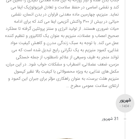
جذب بدن شده و نیاز روزانه به این ماده معدنی کلیدی را تأمین می
کند و نقشی اساسی در حفظ سلامت و تعادل فیزیولوژیک ایفا می
نماید. منیزیم، چهارمین ماده معدنی فراوان در بدن انسان، نقشی
حیاتی در بیش از ۳۰۰ واکنش آنزیمی ایفا می کند که برای ادامه
حیات ضروری هستند. از تولید انرژی و سنتز پروتئین گرفته تا عملکرد
صحیح اعصاب و عضلات، منیزیم به عنوان یک کاتالیزور و تنظیم کننده
عمل می کند. با توجه به سبک زندگی مدرن و کاهش کیفیت مواد
غذایی، کمبود منیزیم به یک نگرانی رایج تبدیل شده است که می
تواند منجر به طیف وسیعی از علائم نامطلوب از جمله خستگی
مزمن، ضعف عضلانی، اضطراب و مشکلات خواب شود. در این میان،
مکمل های غذایی، به ویژه محصولاتی با کیفیت بالا نظیر کپسول
منیزیم هلث برست، به عنوان راهکاری مؤثر برای جبران این کمبود و
ارتقای سلامت عمومی مطرح …
شهریور
- 1404 -
31 شهریور