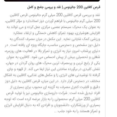
قرص کافئین 200 جالینوس | نقد و بررسی جامع و کامل
نقد و بررسی قرص کافئین 200 میلی گرم جالینوس قرص کافئین
200 میلی گرم جالینوس با فراهم آوردن دوز استاندارد و مؤثر کافئین،
به عنوان یک محرک سیستم عصبی مرکزی عمل کرده و می تواند به
افزایش هوشیاری، بهبود تمرکز، کاهش خستگی و ارتقاء عملکرد
ورزشی کمک شایانی نماید. این مکمل در میان مصرف کنندگان به
دلیل دوز مشخص و دسترسی مناسب، جایگاه ویژه ای یافته است. در
دنیای پرشتاب امروز، نیاز به انرژی و تمرکز بالا در فعالیت های روزمره،
شغلی و تحصیلی بیش از پیش احساس می شود. کافئین، به عنوان
یکی از رایج ترین و پرمصرف ترین محرک های روان گردان در جهان،
نقش کلیدی در برآورده ساختن این نیاز ایفا می کند. از قهوه و چای
گرفته تا نوشیدنی های انرژی زا و مکمل های غذایی، کافئین به اشکال
مختلف در دسترس قرار دارد. در این میان، قرص کافئین به دلیل دوز
دقیق و قابلیت کنترل مصرف، به گزینه ای محبوب برای بسیاری از
افراد تبدیل شده است. شرکت داروسازی جالینوس نیز با تولید قرص
کافئین 200 میلی گرم، محصولی را به بازار عرضه کرده است که توجه
بسیاری از ورزشکاران، دانشجویان و افرادی که به دنبال افزایش انرژی
و تمرکز هستند را به خود جلب …