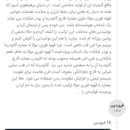
واقع گنجینه ای از فواید سلامتی است. در دنیای پرهیاهوی امروز که
همه به دنبال راه هایی برای حفظ انرژی و سلامت هستند، خواص
قهوه فوری موکا حاوی عصاره قارچ گانودرما و پودر شکلات می تواند
یک انتخاب هوشمندانه باشد. من خودم پس از امتحان کردن
نوشیدنی های مختلف، این ترکیب را کشف کردم و حالا بخشی از
روتین روزانه ام شده. بیایید با هم این نوشیدنی را کاوش کنیم و
ببینیم چرا این قدر خاص است. چرا قهوه فوری موکا با عصاره گانودرما
و پودر شکلات یک انتخاب ویژه است؟ قهوه فوری موکا به خاطر طعم
شکلاتی و غنی اش همیشه محبوب بوده، اما افزودن عصاره قارچ
گانودرما آن را به سطحی جدید می برد. گانودرما، که در طب سنتی
شرقی به قارچ جاودانگی معروف است، قرن هاست برای تقویت
سیستم ایمنی و افزایش مقاومت بدن استفاده می شود. حالا این
عصاره با قهوه فوری موکا ترکیب شده تا بدون نیاز به دم کردن
پیچیده، فوایدش را …
فروردین
- 1404 -
16 فروردین