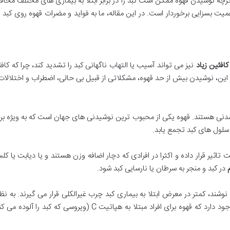
گرچه نوشیدن قهوه ممکن است کبد را در برابر ابتلا به بیماری های مختلف مح
یت بسزایی برخوردار است. در این مقاله، ما به فواید و مضرات قهوه روی کبد و ت
کافئین زیاد
نیز می تواند آسیب یا التهاب ناگهانی کبد را تشدید کند، چرا که کاف
ر این، نوشیدن بیش از حد قهوه، مشکلاتی از قبیل بی حالی، اضطراب و اختلالات
اشدنی هستند. قهوه یکی از محبوب ترین نوشیدنی های جهان است که به ویژه بر
سلول های کبد تجمع یابد.
 هر 4 نفر در ایالات متحده 1 نفر را تحت تاثیر قرار داده و اکثرا در افرادی که دچار اضافه وزن هستند و
در کبد و منجر به سرطان یا نارسایی کبد شود.
وشند، کمتر در معرض ابتلا به بیماری کبد چرب غیرالکلی قرار می گیرند. به ن
دارند، محافظت می کند. حتی شواهدی بر این مبنا وجود دارد که قهوه 