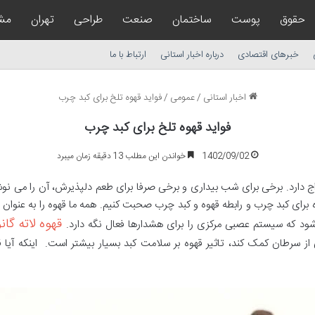
حقوق
پوست
ساختمان
صنعت
طراحی
تهران
مشا
خبرهای اقتصادی
درباره اخبار استانی
ارتباط با ما
اخبار استانی
/
عمومی
/
فواید قهوه تلخ برای کبد چرب
فواید قهوه تلخ برای کبد چرب
1402/09/02
خواندن این مطلب 13 دقیقه زمان میبرد
واج دارد. برخی برای شب بیداری و برخی صرفا برای طعم دلپذیرش، آن را می نو
قهوه برای کبد چرب و رابطه قهوه و کبد چرب صحبت کنیم. همه ما قهوه را به عنو
قهوه لاته گان
 شود که سیستم عصبی مرکزی را برای هشدارها فعال نگه دارد.
از سرطان کمک کند، تاثیر قهوه بر سلامت کبد بسیار بیشتر است. اینکه آیا 