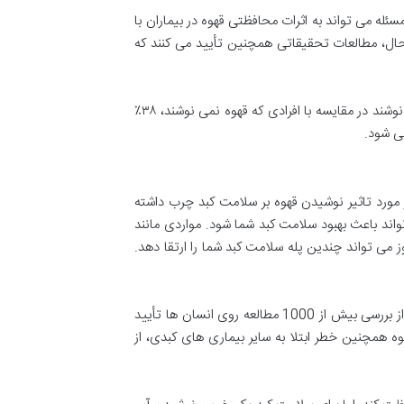
ئله می تواند به اثرات محافظتی قهوه در بیماران با
ط به هر علتی مرتبط باشد. با این حال، مطالعات تحقیقاتی همچنین تأیید می کنند که
مطالعه ای که در سال ۲۰۱۷ منتشر شد و بر روی بیش از ۲۱۵۰۰۰ زن و مرد انجام شد، نشان داد افرادی که روزانه ۲-۳ فنجان قهوه می نوشند در مقایسه با افرادی که قهوه نمی نوشند، ۳۸٪
در مورد تاثیر نوشیدن قهوه بر سلامت کبد چرب داشته
هوه نیست که می تواند باعث بهبود سلامت کبد شما شود. مواردی مانند
 پر پروتئین و کم چربی، مصرف کمتر قندها و انجام ورزش های هوازی در حدود ۲۰-۳۰ دقیقه در روز می تواند چندین پله سلامت کبد شما را ارتقا دهد.
سازمان بهداشت جهانی در گزارش های اخیر خود پس از بررسی بیش از 1000 مطالعه روی انسان ها تأیید
هوه همچنین خطر ابتلا به سایر بیماری های کبدی، از