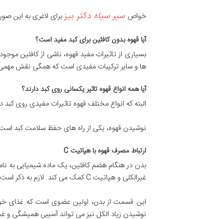
سیر سیاه
دکتر بیز
خواص
برای لاغری به این صو
آیا قهوه بدون کافئین برای کبد مفید است؟
بسیاری از تاثیرات مفید قهوه، ناشی از کافئین موجو
ها و سایر ترکیبات مفیدی است که همگی نقش مهمی د
آیا همه انواع قهوه تاثیر یکسانی روی کبد دارند؟
البته که انواع مختلف قهوه تاثیرات مفیدی روی کبد دارن
نوشیدن قهوه، یکی از راه های حفظ سلامت کبد است
ارتباط مصرف قهوه با هپاتیت
C
بدن در هنگام هضم کافئین، یک ماده شیمیایی به نا
غیرالکلی و هپاتیت C کمک می کند. لازم به ذکر است که در کنار نوشیدن قهوه، رعایت یک رژیم غذایی سالم نیز یکی از ارکان بهبودی آسیب های کبدی، از قبیل هپاتیت C است.
این قسمت از بدن، اولین عضوی است که غذای خورده 
نوشیدن زیاد الکل نیز می تواند آسیبی همیشگی و غیر