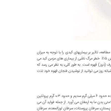
عه، تاثیر بر بیماریهای کبدی را با توجه به میزان
مصرف آن بررسی کرده اند. یک مطالعه منتشر شده در سال ۲۰۱۵ نشان داده است که مصرف روزانه کمتر از ۱ فنجان قهوه منجر به کاهش ۱۵٪ خطر مرگ ناشی از بیماری های مزمن کبد می
سته به مقدار مصرف (دوز) قهوه است. به طور کلی، به نظر می رسد که
 از طول شبانه روز می توانید از نوشیدن فنجان قهوه خود لذت
طبق استاندارد وزارت کشاورزی ایالات متحده، یک فنجان قهوه دم کرده و بدون هیچگونه افزودنی فقط حاوی ۱ کالری است. این ماده حدود ۶ میلی گرم سدیم و حدود ۰٫۳ گرم پروتئین
متی بدن ما به ارمغان می آورد. از جمله فواید آن می
ن پستان، سرطان پروستات، سرطان لوزالمعده، سرطان