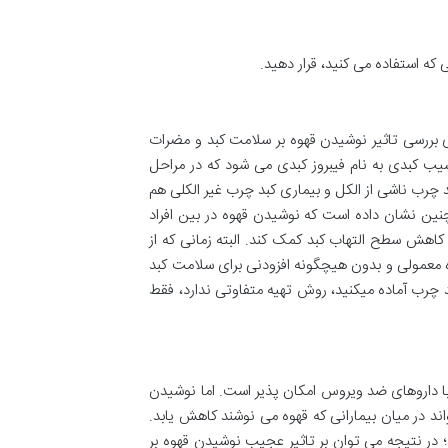
 که استفاده می کنید، قرار دهید.
ای بررسی تاثیر نوشیدن قهوه بر سلامت کبد و مضرات
ب کبدی به نام فیبروز کبدی می شود که در مراحل
ت. اثرات مفید قهوه در انواع مختلف بیماری های کبدی مانند هپاتیت C و هپاتیت B، بیماری کبد چرب ناشی از الکل و بیماری کبد چرب غیر الکلی هم
چنین نشان داده است که نوشیدن قهوه در بین افراد
 کاهش سطح التهاب کبد کمک کند. البته زمانی که از
وه معمولی و بدون هیچگونه افزودنی برای سلامت کبد
 چرب آماده میکنید، روش تهیه متفاوتی ندارد، فقط
والات رایج در رابطه با تاثیر قهوه بر کبد چرب می باشد و جواب آن متاسفانه منفی است. درمان هپاتیت C فقط با داروهای ضد ویروس امکان پذیر است. اما نوشیدن
. مطالعات نشان داده است که میزان ویروس هپاتیت C و فیبروز کبدی می تواند در میان بیمارانی که قهوه می نوشند کاهش یابد.
 کبد را کاهش دهد؛ در نتیجه می توان بر تاثیر عجیب نوشیدن قهوه بر