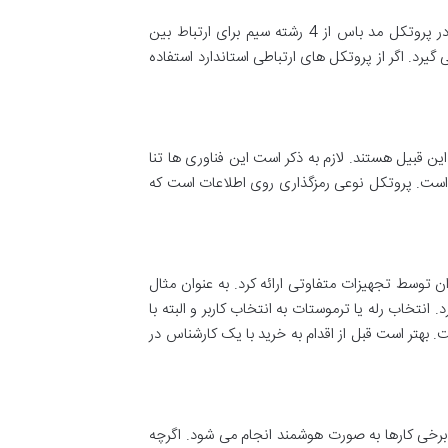
کابل استاندارد KNX دارای دو رشته است. تمام اطلاعات و ولتاژ تغذیه از طریق همین زوج سیم بین تجهیزات مبادله می شود. در پروتکل مد باس از 4 رشته سیم برای ارتباط بین
گیرد. اگر از پروتکل های ارتباطی استاندارد استفاده
از وسایل ارتباط خود را از طریق فناوری های بی سیم برقرار می کنند. فناوری های ارتباط رادیویی (RF)، بلوتوث و WIFI از این قبیل هستند. لازم به ذکر است این فناوری ها تنا
ات است. پروتکل نوعی رمزگذاری روی اطلاعات است که
ن توسط تجهیزات متفاوتی ارائه کرد. به عنوان مثال
انتخاب رله یا ترموستات به انتخاب کاربر و البته با
بهتر است قبل از اقدام به خرید با یک کارشناس در
برخی کارها به صورت هوشمند انجام می شود. اگرچه