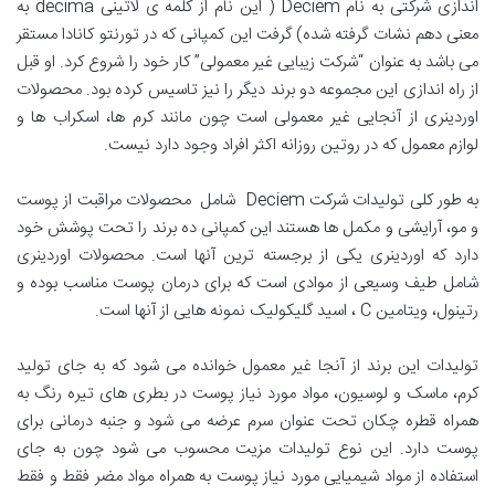
اندازی شرکتی به نام Deciem ( این نام از کلمه ی لاتینی decima به
معنی دهم نشات گرفته شده) گرفت این کمپانی که در تورنتو کانادا مستقر
می باشد به عنوان “شرکت زیبایی غیر معمولی” کار خود را شروع کرد. او قبل
از راه اندازی این مجموعه دو برند دیگر را نیز تاسیس کرده بود. محصولات
اوردینری از آنجایی غیر معمولی است چون مانند کرم ها، اسکراب ها و
لوازم معمول که در روتین روزانه اکثر افراد وجود دارد نیست.
به طور کلی تولیدات شرکت Deciem شامل محصولات مراقبت از پوست
و مو، آرایشی و مکمل ها هستند این کمپانی ده برند را تحت پوشش خود
دارد که اوردینری یکی از برجسته ترین آنها است. محصولات اوردینری
شامل طیف وسیعی از موادی است که برای درمان پوست مناسب بوده و
رتینول، ویتامین C ، اسید گلیکولیک نمونه هایی از آنها است.
تولیدات این برند از آنجا غیر معمول خوانده می شود که به جای تولید
کرم، ماسک و لوسیون، مواد مورد نیاز پوست در بطری های تیره رنگ به
همراه قطره چکان تحت عنوان سرم عرضه می شود و جنبه درمانی برای
پوست دارد. این نوع تولیدات مزیت محسوب می شود چون به جای
استفاده از مواد شیمیایی مورد نیاز پوست به همراه مواد مضر فقط و فقط