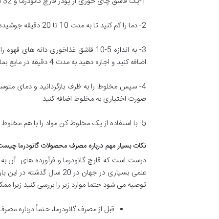
1-یک قاشق چای خوری از پودر قارچ گانودرما و 32 اونس آب در یک ظرف بریزید و اجازه دهید تا بجوشد.
2- دما را کم کنید تا به مدت 10 تا 20 دقیقه جوشیده شود.
3- به اندازه 5-10 قاشق غذاخوری دا
اضافه کنید و اجازه دهید به مدت 4 دقیقه در مایع بماند.
4- سپس مخلوط را به ظرف بازگردانید و دمای متوسط
صورت اختیاری به مخلوط اضافه کنید.
5- با استفاده از یک مخلوط کن مواد را با هم مخلوط کنید؛ قهوه گانودرما آماده است.
نکات بسیار مهم درباره مصرف محصولات گانودرما چیست
درست است که قارچ گانودرما و فرآورده های آن به ط
علمی بسیاری در جهان در 0
توصیه می شود حتما موارد زیر را بررسی کنید زیرا م
قبل از مصرف گانودرما، حتماً درباره مصر