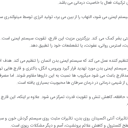
ی ترکیبات فعال با خاصیت درمانی می باشد.
م ایمنی می شود، التهاب را از بین می برد، تولید انرژی توسط میتوکندری سلول 
متی بشر کمک می کند. بزرگترین مزیت این قارچ، تقویت سیستم ایمنی است. 
یت، استرس روانی، عفونت، یا تشعشعات خود را تطبیق دهد.
نظیم کننده عمل می کند که سیستم ایمنی بدن انسان را تنظیم می کند. هدف اصل
سیستم ایمنی بدن مورد تهدید قرار گیرد ویروس، انگل، باکتری و قارچ هایی تو
دقارچ باعث می شود میکروب ها نسبت به این داروها مقاوم شوند. اما مصرف 
ی از شیمی درمانی در درمان سرطان ها محبوبیت بسیاری یافته است.
افظه، کاهش تنش و تقویت قدرت تمرکز می شود. علاوه بر اینکه، این قارچ برای
.
 از تاثیرات آنتی اکسیدان روی بدن، تاثیرات مثبت روی سیستم گردش خون و س
 سطح کلسترول و کاهش علائم برونشیت، آسم و دیگر مشکلات ریوی است.