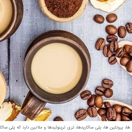
 ها، پروتئین ها، پلی ساکاریدها، تری ترپنوئیدها و ملانین دارد که پلی س