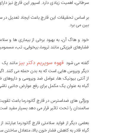
سرطانی، اهمیت زیادی دارد. اسپور این قارچ نیز دارا
بر اساس تحقیقات این قارچ باعث ایجاد تعدیل در سیست
بین می برد.
خود و هاگ آن، به بهبود برخی از بیماری ها و سلا
فشارهای فیزیکی مانند تروما، بیخوابی، تب، مسموم
قهوه سوپریم دکتر بیز
گفته می شود
مانند یک ت
دیگر ویروس هایی است که به بدن حمله می کنند. اگر 
از آنتی بیونیک ها، عوامل ضد ویروسی و داروهای ض
گیاه به عنوان یک مکمل برای رفع عوارض جانبی ناش
ویژگی های ضداسترس در قارچ گانودرما باعث تقویت ح
سالمندان را تحت تاثیر قرار می دهد بسیار مفید است
بعضی دیگر از فواید سلامتی قارچ گانودرما عبارتند
گیاه قادر به کاهش فشار خون بالا، متعادل ساختن