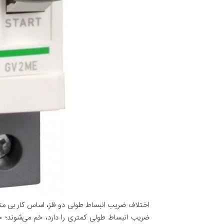
اختلاف ضریب انبساط طولی دو فلز، اساس کار بی متال
ضریب انبساط طولی کمتری را دارد، خم می‌شوند؛ حرک