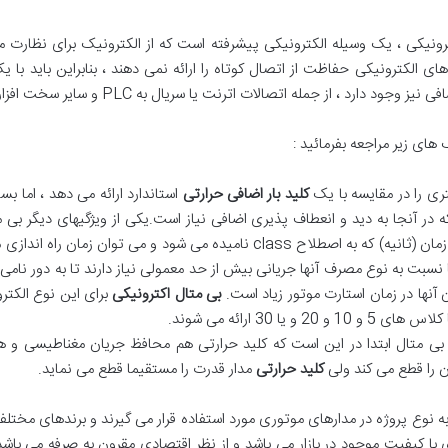
کترونیکی ، یک وسیله الکترونیکی پیشرفته است که از الکترونیک برای نظارت م
ای الکترونیکی حفاظت از اتصال کوتاه را ارائه نمی دهند ، بنابراین باید با 
 از جمله اتصالات اترنت یا سریال به PLC و سایر سخت افزارهای اتوماسیون.
ای زیر مراجعه بفرمائید :
ری را در مقایسه با یک
کلید بار اضافی حرارتی
استاندارد ارائه می دهد ، اما بسی
در آنجا به دید و انعطاف پذیری اضافی نیاز است.یکی از ویژگیهای دیگر بی مت
اندازی را دارد به این معنی که دارای درجه ای با واحد زمان (ثانیه) که به اصطلاح ss
 یا نسبت به نوع مصرف آنها جریانی بیش از حد معمولی نیاز دارند تا به دور نامی 
آنها در زمان استارت موتور زیاد است.
بی متال اکترونیکی
برای این نوع الکتروم
 30 ارائه می شوند.
ی متال ابتدا در این است که کلید حرارتی هم محافظ جریان مغناطیسی و ه
ن را قطع می کند ولی
کلید حرارتی
مدار قدرت را مستقیما قطع می نماید.
وع پروژه در مدارهای موتوری مورد استفاده قرار می گیرند و برندهای مختلفی در 
ای با کیفیت موجود در بازار می باشد و از نظر اقتصادی مقرون به صرفه می باش