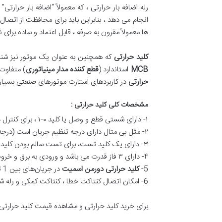
رله اضافه بار حرارتی ، که معمولاً “اضافه بار حرار
انجام می دهد ، بنابراین باید برای محافظت از اتصا
ها معمولاً مقرون به صرفه ، قابل اعتماد و ساده برای
کلید حرارتی
که همچنین به عنوان یک موتور نیز شناخ
MCB
استاندارد (
قطع کننده مدار مینیاتوری
) متفاوت 
حرارتی
در کاربردهای استارت موتورهای صنعتی بسیار پ
مشخصات کلی کلید حرارتی
:
۱- دارای شستی قطع و وصل یا کلید ۰-۱ ، برای کنترل دستی می باشد.
۲- مثل بی متال دارای درجه تنظیم جریان است (درجه بی متال معمولاً ۱۰% بیشتر از جریان نامی موتور تنظیم می‌شود)
۳- دارای یک کلید تست، برای تست سالم بودن کلید حرارتی می باشد.
۴- دارای ۳ فاز قدرت می باشد و ورودی به برق و خروجی آن به موتور وصل می‌شود.
5-
کلید حرارتی دورمن اسمیت
در جریان‌های بین 1 تا 32 آمپر ساخته شده است.
6- امکان اتصال کنتاکت خطا ، کنتاکت کمکی و رله شنت تریپ به کلید حرارتی وجود دارد.
برای خرید کلید حرارتی و مشاهده قیمت کلید حرارتی ب