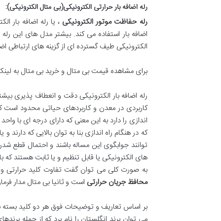
رله اضافه بار حرارتی الکترونیکی(بی متال الکترونیکی
):
رله حفاظت موتور الکترونیکی
، یا رله اضافه بار ال
اضافه بار استفاده می کند. بیشتر مدل های این رله ه
الکترونیکی طیف گسترده ای از گزینه های ارتباطی اضافی نیز وجود دارد ،
برای مشاهده قیمت بی متال و خرید بی متال به لینک ه
رله اضافه بار الکترونیکی دقت و انعطاف پذیری بیشت
کاربردی در معدن و کاربردهای حیاتی محدود است که 
که در هنگام راه اندازی بنا به توان بالایی که دارند و
توانند جوابگوی این مساله باشند و احتمال قطع شدن 
های الکترونیکی یا قابل تنظیم و یا ثابت هستند که با کلاس های 5 و 10 و 20 و یا
به صورت کلی می توان گفت تفاوت کلید حرارتی و ب
محافظ جریان حرارتی
است و ثانیا بی متال مدار فرما
بر اساس تعاریف و توضیحات فوق هر دو کلید بسته به ن
می توان برند انگلستان را نام برد که از جمله برنده