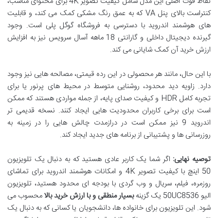
نقاط قوت اصلی این مدل شامل کیفیت تصویر 4K برای محتوای مناسب،
کنتراست بالای پنل VA که به عمق رنگ مشکی کمک می کند، و قابلیت
های هوشمند اندروید با دسترسی به فروشگاه گوگل پلی است. وجود
گیرنده دیجیتال داخلی و گارانتی 18 ماهه آسال سرویس نیز به افزایش
ارزش خرید آن کمک شایانی می کند.
با این حال، مانند هر محصولی در این رده قیمتی، مصالحه هایی نیز وجود
دارد. زاویه دید محدود، روشنایی متوسط در محیط های پرنور یا برای
تجربه کامل HDR و کیفیت صدای پایه، از جمله مواردی هستند که ممکن
است برای برخی کاربران محدودیت هایی ایجاد کنند. نسخه قدیمی تر
اندروید 9 نیز ممکن است در درازمدت چالش هایی را در زمینه به
روزرسانی ها و پشتیبانی از برنامه های جدید ایجاد کند.
توصیه نهایی:
اگر شما یک کاربر عادی هستید که به دنبال یک تلویزیون
50 اینچ با کیفیت تصویر 4K و امکانات هوشمند اندروید برای تماشای
روزمره، فیلم، سریال و وب گردی با بودجه ای محدود هستید، تلویزیون
الیو 50UC8536 یک گزینه
بسیار منطقی و با ارزش خرید بالا
محسوب می
شود. این تلویزیون برای خانواده ها، دانشجویان یا کسانی که به دنبال یک