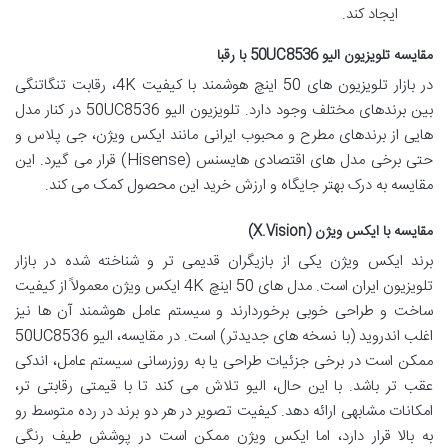
ایجاد کند.
مقایسه تلویزیون الیو 50UC8536 با رقبا
در بازار تلویزیون های 50 اینچ هوشمند با کیفیت 4K، رقابت تنگاتنگی
بین برندهای مختلف وجود دارد. تلویزیون الیو 50UC8536 در کنار مدل
هایی از برندهای مطرح و محبوب ایرانی مانند ایکس ویژن، جی پلاس و
حتی برخی مدل های اقتصادی هایسنس (Hisense) قرار می گیرد. این
مقایسه به درک بهتر جایگاه و ارزش خرید این محصول کمک می کند.
مقایسه با ایکس ویژن (X.Vision)
برند ایکس ویژن یکی از بازیگران قدیمی تر و شناخته شده در بازار
تلویزیون ایران است. مدل های 50 اینچ 4K ایکس ویژن معمولاً از کیفیت
ساخت و طراحی خوبی برخوردارند و سیستم عامل هوشمند آن ها نیز
اغلب اندروید (با نسخه های جدیدتر) است. در مقایسه، الیو 50UC8536
ممکن است در برخی جزئیات طراحی یا به روزرسانی سیستم عامل، اندکی
عقب تر باشد. با این حال، الیو تلاش می کند تا با قیمتی رقابتی تر،
امکانات مشابهی ارائه دهد. کیفیت تصویر در هر دو برند در رده متوسط رو
به بالا قرار دارد، اما ایکس ویژن ممکن است در پوشش طیف رنگی