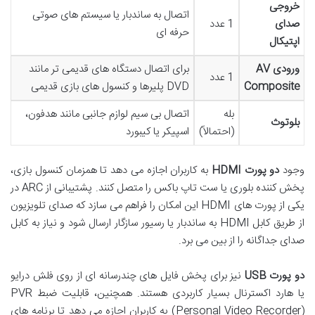
خروجی
اتصال به ساندبار یا سیستم های صوتی
صدای
1 عدد
حرفه ای
اپتیکال
ورودی AV
برای اتصال دستگاه های قدیمی تر مانند
1 عدد
Composite
DVD پلیرها و کنسول های بازی قدیمی
بله
اتصال بی سیم لوازم جانبی مانند هدفون،
بلوتوث
(احتمالاً)
اسپیکر یا کیبورد
وجود
دو پورت HDMI
به کاربران اجازه می دهد تا همزمان کنسول بازی،
پخش کننده بلوری یا ست تاپ باکس را متصل کنند. پشتیبانی از ARC در
یکی از پورت های HDMI این امکان را فراهم می سازد که صدای تلویزیون
از طریق کابل HDMI به ساندبار یا رسیور سازگار ارسال شود و نیاز به کابل
صدای جداگانه را از بین می برد.
دو پورت USB
نیز برای پخش فایل های چندرسانه ای از روی فلش درایو
یا هارد اکسترنال بسیار کاربردی هستند. همچنین، قابلیت ضبط PVR
(Personal Video Recorder) به کاربران اجازه می دهد تا برنامه های