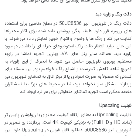
محیط های با نور کنترل شده، روشنایی آن کاملاً کافی خواهد بود.
دقت رنگ و زاویه دید
دقت رنگ در تلویزیون الیو 50UC8536 در سطح مناسبی برای استفاده
های روزمره قرار دارد. طیف رنگی پوشش داده شده برای اکثر محتواها
کفایت می کند و رنگ ها با وضوح و اشباع خوبی نمایش داده می شوند. با
این حال، نباید انتظار دقت رنگ استودیوهای حرفه ای را داشت. در مورد
زاویه دید، همانند سایر پنل های VA، بهترین تجربه تماشا در زاویه
مستقیم روبروی تلویزیون حاصل می شود. با انحراف از این زاویه، به
تدریج شاهد کاهش کنتراست و اشباع رنگ خواهیم بود. این مسئله برای
کسانی که معمولاً به صورت انفرادی یا از مرکز اتاق به تماشای تلویزیون می
پردازند، مشکل ساز نخواهد بود، اما در محیط های بزرگ با تماشاگران
متعدد ممکن است تجربه تماشای متفاوتی برای هر فرد ایجاد کند.
قابلیت Upscaling
قابلیت Upscaling به معنای ارتقاء کیفیت محتوای با رزولوشن پایین تر
(مانند HD و Full HD) به نزدیکی کیفیت 4K است. پردازنده ی تصویر در
تلویزیون الیو 50UC8536 عملکرد قابل قبولی در Upscaling دارد. این