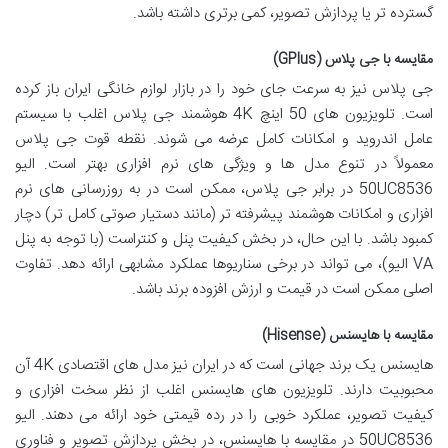
گسترده تر یا پردازش تصویر، کمی برتری داشته باشد.
مقایسه با جی پلاس (GPlus)
جی پلاس نیز به سرعت جای خود را در بازار لوازم خانگی ایران باز کرده
است. تلویزیون های 50 اینچ 4K هوشمند جی پلاس اغلب با سیستم
عامل اندروید و امکانات کامل عرضه می شوند. نقطه قوت جی پلاس
معمولاً در تنوع مدل ها و ویژگی های نرم افزاری بهتر است. الیو
50UC8536 در برابر جی پلاس، ممکن است در به روزرسانی های نرم
افزاری و امکانات هوشمند پیشرفته تر (مانند دستیار صوتی کامل تر) دچار
کمبود باشد. با این حال، در بخش کیفیت پنل و کنتراست (با توجه به پنل
VA الیو)، می تواند در برخی سناریوها عملکرد مشابهی ارائه دهد. تفاوت
اصلی ممکن است در قیمت و ارزش افزوده برند باشد.
مقایسه با هایسنس (Hisense)
هایسنس یک برند جهانی است که در ایران نیز مدل های اقتصادی 4K آن
محبوبیت دارند. تلویزیون های هایسنس اغلب از نظر سخت افزاری و
کیفیت تصویر، عملکرد خوبی را در رده قیمتی خود ارائه می دهند. الیو
50UC8536 در مقایسه با هایسنس، در بخش پردازش تصویر و فناوری