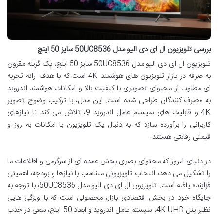
بررسی تلویزیون ال ای دی الیو مدل 50UC8536 سایز 50 اینچ
تلویزیون ال ای دی الیو مدل 50UC8536 سایز 50 اینچ، یک گزینه مقرون
به صرفه در بازار تلویزیون های هوشمند 4K است که با هدف ارائه تجربه
ای مطلوب از محتوای تصویری با کیفیت بالا و امکانات هوشمند اندروید
به مصرف کنندگان طراحی شده است. این مدل، با ترکیب وضوح تصویر
4K و قابلیت های سیستم عامل اندروید 9، تلاش می کند تا نیازهای
کاربرانی را برآورده سازد که به دنبال یک تلویزیون با امکانات به روز و
قیمتی رقابتی هستند.
در دنیای امروز که محتوای بصری بخش عمده ای از سرگرمی و اطلاعات ما
را تشکیل می دهد، انتخاب تلویزیونی متناسب با نیازها و بودجه، اهمیتی
فزاینده یافته است. تلویزیون ال ای دی الیو مدل 50UC8536، با توجه به
جایگاه خود در بخش اقتصادی بازار، محصولی است که با ویژگی هایی
نظیر پنل 4K UHD، سیستم عامل اندروید و ابعاد 50 اینچ، سعی در جذب