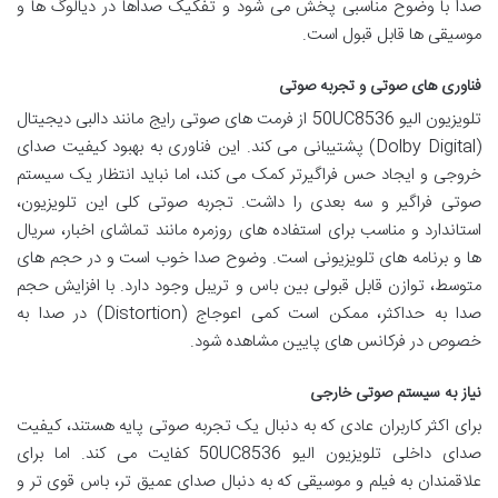
صدا با وضوح مناسبی پخش می شود و تفکیک صداها در دیالوگ ها و
موسیقی ها قابل قبول است.
فناوری های صوتی و تجربه صوتی
تلویزیون الیو 50UC8536 از فرمت های صوتی رایج مانند دالبی دیجیتال
(Dolby Digital) پشتیبانی می کند. این فناوری به بهبود کیفیت صدای
خروجی و ایجاد حس فراگیرتر کمک می کند، اما نباید انتظار یک سیستم
صوتی فراگیر و سه بعدی را داشت. تجربه صوتی کلی این تلویزیون،
استاندارد و مناسب برای استفاده های روزمره مانند تماشای اخبار، سریال
ها و برنامه های تلویزیونی است. وضوح صدا خوب است و در حجم های
متوسط، توازن قابل قبولی بین باس و تریبل وجود دارد. با افزایش حجم
صدا به حداکثر، ممکن است کمی اعوجاج (Distortion) در صدا به
خصوص در فرکانس های پایین مشاهده شود.
نیاز به سیستم صوتی خارجی
برای اکثر کاربران عادی که به دنبال یک تجربه صوتی پایه هستند، کیفیت
صدای داخلی تلویزیون الیو 50UC8536 کفایت می کند. اما برای
علاقمندان به فیلم و موسیقی که به دنبال صدای عمیق تر، باس قوی تر و