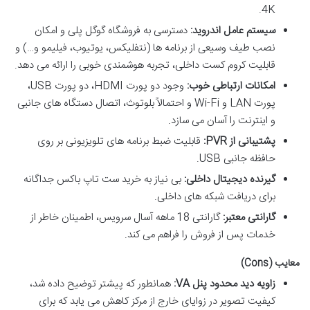
4K.
سیستم عامل اندروید:
دسترسی به فروشگاه گوگل پلی و امکان
نصب طیف وسیعی از برنامه ها (نتفلیکس، یوتیوب، فیلیمو و…) و
قابلیت کروم کست داخلی، تجربه هوشمندی خوبی را ارائه می دهد.
امکانات ارتباطی خوب:
وجود دو پورت HDMI، دو پورت USB،
پورت LAN و Wi-Fi و احتمالاً بلوتوث، اتصال دستگاه های جانبی
و اینترنت را آسان می سازد.
پشتیبانی از PVR:
قابلیت ضبط برنامه های تلویزیونی بر روی
حافظه جانبی USB.
گیرنده دیجیتال داخلی:
بی نیاز به خرید ست تاپ باکس جداگانه
برای دریافت شبکه های داخلی.
گارانتی معتبر:
گارانتی 18 ماهه آسال سرویس، اطمینان خاطر از
خدمات پس از فروش را فراهم می کند.
معایب (Cons)
زاویه دید محدود پنل VA:
همانطور که پیشتر توضیح داده شد،
کیفیت تصویر در زوایای خارج از مرکز کاهش می یابد که برای