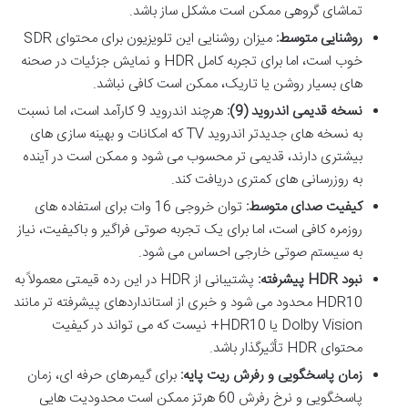
تماشای گروهی ممکن است مشکل ساز باشد.
روشنایی متوسط:
میزان روشنایی این تلویزیون برای محتوای SDR
خوب است، اما برای تجربه کامل HDR و نمایش جزئیات در صحنه
های بسیار روشن یا تاریک، ممکن است کافی نباشد.
نسخه قدیمی اندروید (9):
هرچند اندروید 9 کارآمد است، اما نسبت
به نسخه های جدیدتر اندروید TV که امکانات و بهینه سازی های
بیشتری دارند، قدیمی تر محسوب می شود و ممکن است در آینده
به روزرسانی های کمتری دریافت کند.
کیفیت صدای متوسط:
توان خروجی 16 وات برای استفاده های
روزمره کافی است، اما برای یک تجربه صوتی فراگیر و باکیفیت، نیاز
به سیستم صوتی خارجی احساس می شود.
نبود HDR پیشرفته:
پشتیبانی از HDR در این رده قیمتی معمولاً به
HDR10 محدود می شود و خبری از استانداردهای پیشرفته تر مانند
Dolby Vision یا HDR10+ نیست که می تواند در کیفیت
محتوای HDR تأثیرگذار باشد.
زمان پاسخگویی و رفرش ریت پایه:
برای گیمرهای حرفه ای، زمان
پاسخگویی و نرخ رفرش 60 هرتز ممکن است محدودیت هایی