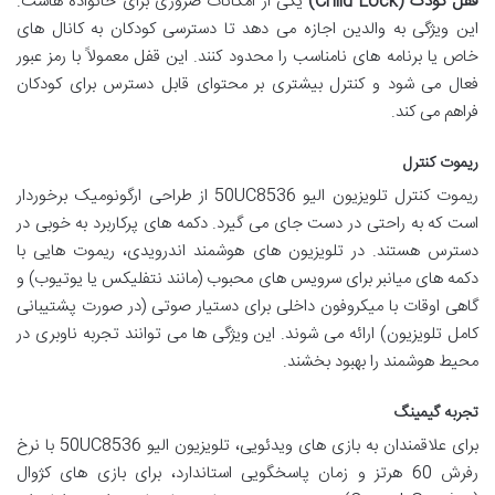
قفل کودک (Child Lock)
یکی از امکانات ضروری برای خانواده هاست.
این ویژگی به والدین اجازه می دهد تا دسترسی کودکان به کانال های
خاص یا برنامه های نامناسب را محدود کنند. این قفل معمولاً با رمز عبور
فعال می شود و کنترل بیشتری بر محتوای قابل دسترس برای کودکان
فراهم می کند.
ریموت کنترل
ریموت کنترل تلویزیون الیو 50UC8536 از طراحی ارگونومیک برخوردار
است که به راحتی در دست جای می گیرد. دکمه های پرکاربرد به خوبی در
دسترس هستند. در تلویزیون های هوشمند اندرویدی، ریموت هایی با
دکمه های میانبر برای سرویس های محبوب (مانند نتفلیکس یا یوتیوب) و
گاهی اوقات با میکروفون داخلی برای دستیار صوتی (در صورت پشتیبانی
کامل تلویزیون) ارائه می شوند. این ویژگی ها می توانند تجربه ناوبری در
محیط هوشمند را بهبود بخشند.
تجربه گیمینگ
برای علاقمندان به بازی های ویدئویی، تلویزیون الیو 50UC8536 با نرخ
رفرش 60 هرتز و زمان پاسخگویی استاندارد، برای بازی های کژوال