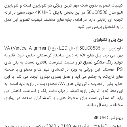
کیفیت تصویر، بدون شک مهم ترین ویژگی هر تلویزیون است و تلویزیون
الیو مدل 50UC8536 در این بخش با پنل 4K UHD خود، سعی در ارائه
تجربه ای رقابتی دارد. در ادامه، جنبه های مختلف کیفیت تصویر این مدل
را به تفصیل بررسی می کنیم.
نوع پنل و تکنولوژی
تلویزیون الیو 50UC8536 از پنل LED نوع VA (Vertical Alignment)
بهره می برد. پنل های VA به دلیل ساختار کریستالی خاص خود، قادر به
تولید
رنگ مشکی عمیق تر
و نسبت کنتراست بالاتری نسبت به پنل های
IPS هستند. این ویژگی به ویژه در تماشای فیلم ها و محتوای با صحنه
های تاریک، به چشم می آید و عمق بصری بهتری ایجاد می کند. با این
حال، یکی از معایب ذاتی پنل های VA، محدودیت در زاویه دید است. به
این معنا که با افزایش زاویه تماشا از مرکز، دقت رنگ و کنتراست کاهش می
یابد که ممکن است برای محیط هایی با تماشاگران متعدد در زوایای
مختلف، ایده آل نباشد.
رزولوشن 4K UHD
رزولوشن 4K Ultra HD با ابعاد 2160 × 3840 پیکسل، چهار برابر وضوح