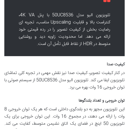
تلویزیون الیو مدل 50UC8536 با پنل 4K VA،
کنتراست بالا و قابلیت Upscaling مناسب، تجربه ای
رضایت بخش از کیفیت تصویر را در رده قیمتی خود
ارائه می دهد. اما محدودیت زاویه دید و روشنایی
متوسط در HDR از نقاط قابل تأمل آن است.
کیفیت صدا
در کنار کیفیت تصویر، کیفیت صدا نیز نقش مهمی در تجربه کلی تماشای
تلویزیون ایفا می کند. تلویزیون الیو مدل 50UC8536 از سیستم صوتی با
توان خروجی 16 وات بهره می برد.
توان خروجی و تعداد بلندگوها
این تلویزیون مجهز به دو بلندگوی داخلی است که هر یک توان خروجی 8
وات را ارائه می دهند، در مجموع 16 وات. این توان خروجی برای یک
تلویزیون 50 اینچ در فضای یک اتاق نشیمن متوسط، کفایت می کند.