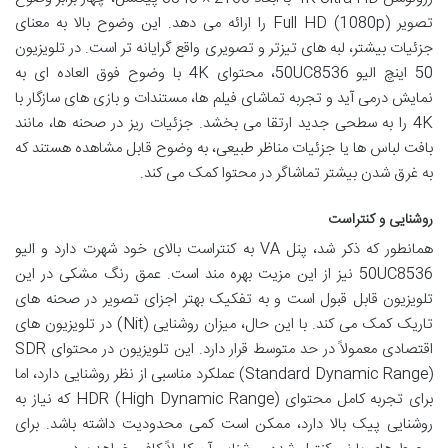
تصویر Full HD (1080p) را ارائه می دهد. این وضوح بالا به معنای
جزئیات بیشتر، لبه های تیزتر و تصویری واقع گرایانه تر است. در تلویزیون
50 اینچ الیو 50UC8536، محتوای 4K با وضوح فوق العاده ای به
نمایش درمی آید و تجربه تماشای فیلم ها، مستندات و بازی های سازگار با
4K را به سطحی جدید ارتقا می بخشد. جزئیات ریز در صحنه ها، مانند
بافت لباس ها یا جزئیات مناظر طبیعی، به وضوح قابل مشاهده هستند که
به غرق شدن بیشتر تماشاگر در محتوا کمک می کند.
روشنایی و کنتراست
همانطور که ذکر شد، پنل VA به کنتراست بالای خود شهرت دارد و الیو
50UC8536 نیز از این مزیت بهره مند است. عمق رنگ مشکی در این
تلویزیون قابل قبول است و به تفکیک بهتر اجزای تصویر در صحنه های
تاریک کمک می کند. با این حال، میزان روشنایی (Nit) در تلویزیون های
اقتصادی معمولاً در حد متوسط قرار دارد. این تلویزیون در محتوای SDR
(Standard Dynamic Range) عملکرد مناسبی از نظر روشنایی دارد، اما
برای تجربه کامل محتوای HDR (High Dynamic Range) که نیاز به
روشنایی پیک بالا دارد، ممکن است کمی محدودیت داشته باشد. برای