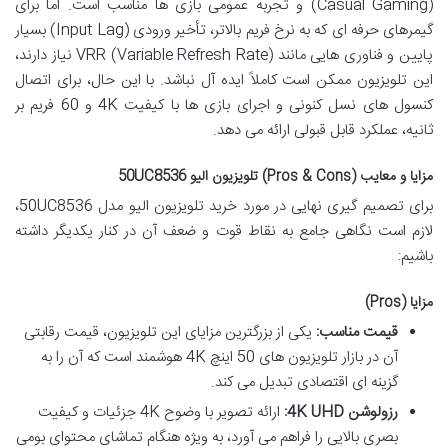
(Casual Gaming) و تجربه عمومی بازی ها مناسب است. اما برای
گیمرهای حرفه ای که به نرخ فریم بالاتر، تأخیر ورودی (Input Lag) بسیار
پایین و فناوری هایی مانند VRR (Variable Refresh Rate) نیاز دارند،
این تلویزیون ممکن است کاملاً ایده آل نباشد. با این حال، برای اتصال
کنسول های نسل کنونی و اجرای بازی ها با کیفیت 4K و 60 فریم بر
ثانیه، عملکرد قابل قبولی ارائه می دهد.
مزایا و معایب (Pros & Cons) تلویزیون الیو 50UC8536
برای تصمیم گیری نهایی در مورد خرید تلویزیون الیو مدل 50UC8536،
لازم است نگاهی جامع به نقاط قوت و ضعف آن در کنار یکدیگر داشته
باشیم:
مزایا (Pros)
قیمت مناسب:
یکی از بزرگترین مزایای این تلویزیون، قیمت رقابتی
آن در بازار تلویزیون های 50 اینچ 4K هوشمند است که آن را به
گزینه ای اقتصادی تبدیل می کند.
رزولوشن 4K UHD:
ارائه تصویر با وضوح 4K جزئیات و کیفیت
بصری بالایی را فراهم می آورد، به ویژه هنگام تماشای محتوای بومی