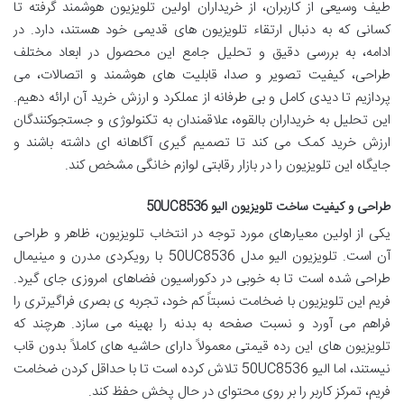
طیف وسیعی از کاربران، از خریداران اولین تلویزیون هوشمند گرفته تا
کسانی که به دنبال ارتقاء تلویزیون های قدیمی خود هستند، دارد. در
ادامه، به بررسی دقیق و تحلیل جامع این محصول در ابعاد مختلف
طراحی، کیفیت تصویر و صدا، قابلیت های هوشمند و اتصالات، می
پردازیم تا دیدی کامل و بی طرفانه از عملکرد و ارزش خرید آن ارائه دهیم.
این تحلیل به خریداران بالقوه، علاقمندان به تکنولوژی و جستجوکنندگان
ارزش خرید کمک می کند تا تصمیم گیری آگاهانه ای داشته باشند و
جایگاه این تلویزیون را در بازار رقابتی لوازم خانگی مشخص کند.
طراحی و کیفیت ساخت تلویزیون الیو 50UC8536
یکی از اولین معیارهای مورد توجه در انتخاب تلویزیون، ظاهر و طراحی
آن است. تلویزیون الیو مدل 50UC8536 با رویکردی مدرن و مینیمال
طراحی شده است تا به خوبی در دکوراسیون فضاهای امروزی جای گیرد.
فریم این تلویزیون با ضخامت نسبتاً کم خود، تجربه ی بصری فراگیرتری را
فراهم می آورد و نسبت صفحه به بدنه را بهینه می سازد. هرچند که
تلویزیون های این رده قیمتی معمولاً دارای حاشیه های کاملاً بدون قاب
نیستند، اما الیو 50UC8536 تلاش کرده است تا با حداقل کردن ضخامت
فریم، تمرکز کاربر را بر روی محتوای در حال پخش حفظ کند.