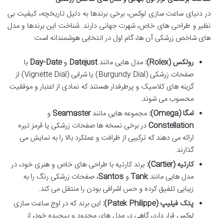
در دنیای ساعت سازی لوکس، برخی برندها به دلیل تاریخچه، کیفیت بی
نظیر و طراحی های خاص، شهرت جهانی دارند. شناخت این برندها و مدل
های شاخص زرشکی آن ها، گام اول در انتخابی هوشمندانه است:
رولکس (Rolex):
مدل هایی مانند
Datejust
و
Day-Date
با
صفحات زرشکی (Burgundy Dial) یا شرابی (Vignette Dial) از
گزینه های کلاسیک و پرطرفدار هستند که نمادی از اعتبار و موفقیت
محسوب می شوند.
امگا (Omega):
مجموعه هایی مانند
Seamaster
و
Constellation
در برخی نسخه ها صفحات زرشکی یا قرمز تیره
ارائه می دهند که ترکیبی از ظرافت و عملکرد بالا را به نمایش می
گذارند.
کارتیه (Cartier):
برند کارتیه با طراحی های خاص و هنری خود، در
مدل هایی مانند
Tank
و
Santos
، صفحات زرشکی رنگ را به
زیبایی تلفیق کرده و حس اشرافی بودن را منتقل می کند.
پتک فیلیپ (Patek Philippe):
این برند که در اوج ساعت سازی
لوکس قرار دارد، گاهی در مدل های محدود و پیچیده خود، از