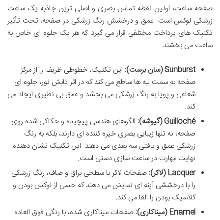
صفحه ساعت، اولین نقطه تماس بصری و اصلی ترین جاذبه یک ساعت
زرشکی لوکس است. عمق و درخشش رنگ زرشکی در صفحه، تحت تأثیر
تکنیک های پرداخت مختلفی قرار می گیرد که هر یک جلوه ای خاص به
ساعت می بخشند:
Sunburst (سان برست):
این تکنیک، خطوطی ظریف را از مرکز
صفحه به سمت لبه ها ساطع می کند که در اثر تابش نور، جلوه ای
شعاعی و پویا به رنگ زرشکی می بخشد و عمق بی نظیری ایجاد می
کند.
Guilloché (گیوشه):
الگوهای هندسی پیچیده و حکاکی شده روی
صفحه، نه تنها زیبایی بصری خیره کننده ای دارند، بلکه به رنگ
زرشکی عمق و بافتی سه بعدی می دهند. این تکنیک نشان دهنده
نهایت مهارت در ساعت سازی دستی است.
Lacquer (لاکر):
صفحات لاکر با سطحی براق و صاف، رنگ زرشکی
را با درخششی آینه ای نمایش می دهند که حسی از لوکس بودن و
کلاسیک بودن را القا می کند.
Enamel (میناکاری):
صفحات میناکاری شده، با رنگی فوق العاده