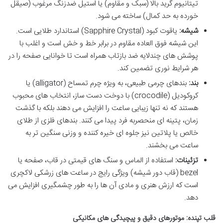
تیتانیوم گرید بالا (سبک و مقاوم) یا استیل ضدزنگ مرغوب (صیقل
خورده به حد کمال) ساخته می شود.
شیشه:
یاقوت کبود (Sapphire Crystal) استاندارد طلایی است.
این شیشه فوق العاده مقاوم در برابر خط و خش است و اغلب با
پوشش های چندلایه ضد بازتاب همراه است تا خوانایی صفحه را در
هر شرایط نوری تضمین کند.
بند:
بندهای چرمی طبیعی، به ویژه چرم تمساح (alligator) یا
کروکودیل (crocodile) با دوخت دست ساز، انتخاب های محبوب
هستند که نه تنها زیبایی ساعت را افزایش می دهند بلکه با گذشت
زمان، پتینه ای منحصربه فرد پیدا می کنند. بندهای فلزی از طلای
خالص یا پلاتین نیز جلوه ای خیره کننده و وزنی سنگین تر به
ساعت می بخشند.
تزئینات:
استفاده از الماس و سنگ های قیمتی در قاب، صفحه یا
bezel (قاب دور شیشه) ویژگی رایج در ساعت های زرشکی لاکچری
است که ارزش هنری و مادی آن ها را به طور چشمگیری افزایش می
دهد.
قلب تپنده: موتورهای دقیق و پیچیدگی های مکانیکی