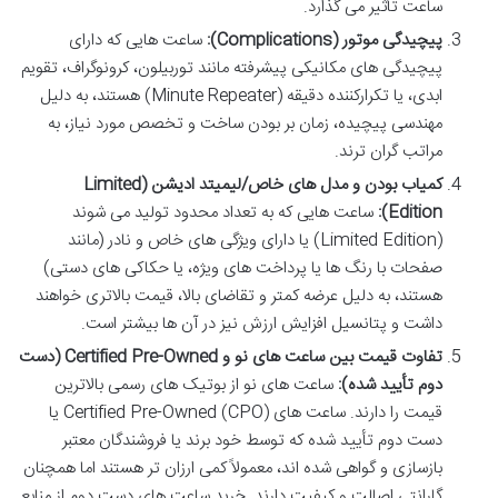
ساعت تأثیر می گذارد.
پیچیدگی موتور (Complications):
ساعت هایی که دارای
پیچیدگی های مکانیکی پیشرفته مانند توربیلون، کرونوگراف، تقویم
ابدی، یا تکرارکننده دقیقه (Minute Repeater) هستند، به دلیل
مهندسی پیچیده، زمان بر بودن ساخت و تخصص مورد نیاز، به
مراتب گران ترند.
کمیاب بودن و مدل های خاص/لیمیتد ادیشن (Limited
Edition):
ساعت هایی که به تعداد محدود تولید می شوند
(Limited Edition) یا دارای ویژگی های خاص و نادر (مانند
صفحات با رنگ ها یا پرداخت های ویژه، یا حکاکی های دستی)
هستند، به دلیل عرضه کمتر و تقاضای بالا، قیمت بالاتری خواهند
داشت و پتانسیل افزایش ارزش نیز در آن ها بیشتر است.
تفاوت قیمت بین ساعت های نو و Certified Pre-Owned (دست
دوم تأیید شده):
ساعت های نو از بوتیک های رسمی بالاترین
قیمت را دارند. ساعت های Certified Pre-Owned (CPO) یا
دست دوم تأیید شده که توسط خود برند یا فروشندگان معتبر
بازسازی و گواهی شده اند، معمولاً کمی ارزان تر هستند اما همچنان
گارانتی اصالت و کیفیت دارند. خرید ساعت های دست دوم از منابع