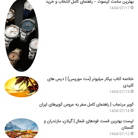
بهترین ساعت تیسوت – راهنمای کامل انتخاب و خرید
1404/07/17
خلاصه کتاب بیکار میلیونر (مت موریس) | درس های
کلیدی
1404/07/15
کویر مرنجاب | راهنمای کامل سفر به عروس کویرهای ایران
1404/07/14
لیست بهترین فست فودهای شمال | گیلان، مازندران و
گلستان
1404/07/12