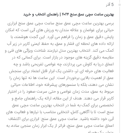
5 آذر
بهترین ساعت مچی عمق سنج ۲۰۲۴ | راهنمای انتخاب و خرید
برسی بهترین ساعت مچی عمق سنج ساعت مچی عمق سنج ابزاری
حیاتی برای غواصان و علاقه مندان به ورزش های آبی است که امکان
پایش دقیق عمق و زمان را فراهم می آورد. این گجت هوشمند، با
ارائه داده های لحظه ای فشار و عمق، به حفظ ایمنی کاربر در زیر آب
کمک می کند. انتخاب بهترین مدل نیازمند شناخت ویژگی های فنی و
مقایسه دقیق گزینه های موجود در بازار است. برای کسانی که در
اعماق دریا به کاوش می پردازند، چه غواصی تفریحی باشد و چه
فعالیت های حرفه ای تر، داشتن یک ابزار قابل اعتماد برای سنجش
عمق از اهمیت بالایی برخوردار است. این ساعت ها نه تنها زمان را
نشان می دهند، بلکه با سنسورهای پیشرفته خود، اطلاعات حیاتی
مربوط به عمق، مدت زمان غواصی و حتی سرعت صعود را در اختیار
کاربر قرار می دهند. هدف از این مقاله، ارائه یک راهنمای جامع و
تخصصی برای کمک به شما در انتخاب بهترین ساعت مچی عمق
سنج است تا با آگاهی کامل، انتخابی متناسب با نیازها و فعالیت های
آبی خود داشته باشید. ساعت مچی عمق سنج: ابزاری برای اکتشاف
اعماق ساعت مچی عمق سنج، فراتر از یک ابزار زمان سنجی ساده، به
عنوان یک همراه …