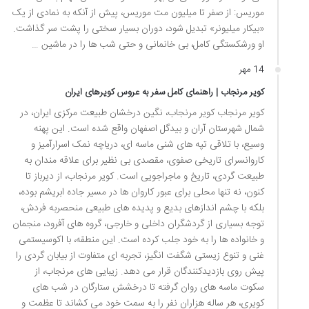
موریس: از صفر تا میلیون مت موریس، پیش از آنکه به نمادی از یک
«بیکار میلیونر» تبدیل شود، دوران بسیار سختی را پشت سر گذاشت.
او ورشکستگی کامل، بی خانمانی و حتی شب ها را در ماشین …
14 مهر
کویر مرنجاب | راهنمای کامل سفر به عروس کویرهای ایران
کویر مرنجاب کویر مرنجاب، نگین درخشان طبیعت مرکزی ایران، در
شمال شهرستان آران و بیدگل اصفهان واقع شده است. این پهنه
وسیع، با تلاقی تپه های شنی ماسه ای، دریاچه نمک اسرارآمیز و
کاروانسرای تاریخی صفوی، مقصدی بی نظیر برای علاقه مندان به
طبیعت گردی، تاریخ و ماجراجویی است. کویر مرنجاب، از دیرباز تا
کنون، نه تنها محلی برای عبور کاروان ها در مسیر جاده ابریشم بوده،
بلکه با چشم اندازهای بدیع و پدیده های طبیعی منحصربه فردش،
توجه بسیاری از گردشگران داخلی و خارجی، گروه های آفرود، منجمان
و خانواده ها را به خود جلب کرده است. این منطقه، با اکوسیستمی
غنی و تنوع زیستی شگفت انگیز، تجربه ای متفاوت از بیابان گردی را
پیش روی بازدیدکنندگان قرار می دهد. زیبایی های مرنجاب، از
سکوت ماسه های روان گرفته تا درخشش ستارگان در شب های
کویری، هر ساله هزاران نفر را به سمت خود می کشاند تا عظمت و