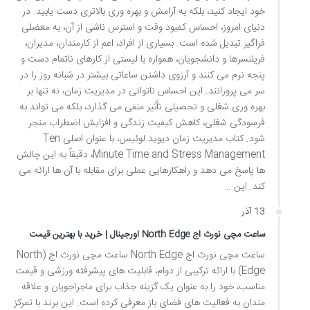
خود ایجاد کنید، بلکه به آرامش و بهره وری بالاتری دست یابید. در
دنیای امروز، احساس کمبود وقت و استرس ناشی از آن، به معضلی
فراگیر تبدیل شده است. بسیاری از افراد، اعم از کارمندان، مدیران،
فریلنسرها و دانشجویان، همواره با لیستی از کارهای ناتمام دست و
پنجه نرم می کنند و آرزوی داشتن ساعاتی بیشتر در شبانه روز را در
سر می پرورانند. این احساس ناتوانی در مدیریت زمان، نه تنها بر
بهره وری شغلی و تحصیلی تأثیر منفی می گذارد، بلکه می تواند به
فرسودگی شغلی، کاهش کیفیت زندگی و افزایش اضطراب منجر
شود. کتاب مدیریت زمان دیوید لوئیس، با عنوان اصلی Ten
Minute Time and Stress Management، دقیقاً به این چالش
ها پاسخ می دهد و راهکارهایی عملی برای مقابله با آن ها ارائه می
کند. این …
13 آذر
ساعت مچی نورث اج North Edge اورجینال | خرید با بهترین قیمت
ساعت مچی نورث اج North Edge ساعت مچی نورث اج (North
Edge) با ارائه ترکیبی از دوام، قابلیت های پیشرفته ورزشی و قیمت
مناسب، خود را به عنوان یک گزینه جذاب برای ماجراجویان و علاقه
مندان به فعالیت های فضای باز معرفی کرده است. این برند با تمرکز