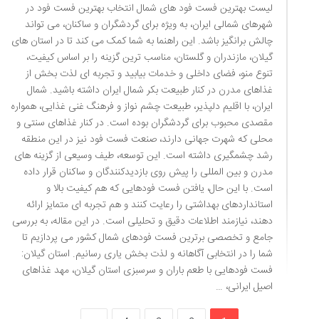
لیست بهترین فست فود های شمال انتخاب بهترین فست فود در
شهرهای شمالی ایران، به ویژه برای گردشگران و ساکنان، می تواند
چالش برانگیز باشد. این راهنما به شما کمک می کند تا در استان های
گیلان، مازندران و گلستان، مناسب ترین گزینه را بر اساس کیفیت،
تنوع منو، فضای داخلی و خدمات بیابید و تجربه ای لذت بخش از
غذاهای مدرن در کنار طبیعت بکر شمال ایران داشته باشید. شمال
ایران، با اقلیم دلپذیر، طبیعت چشم نواز و فرهنگ غنی غذایی، همواره
مقصدی محبوب برای گردشگران بوده است. در کنار غذاهای سنتی و
محلی که شهرت جهانی دارند، صنعت فست فود نیز در این منطقه
رشد چشمگیری داشته است. این توسعه، طیف وسیعی از گزینه های
مدرن و بین المللی را پیش روی بازدیدکنندگان و ساکنان قرار داده
است. با این حال، یافتن فست فودهایی که هم کیفیت بالا و
استانداردهای بهداشتی را رعایت کنند و هم تجربه ای متمایز ارائه
دهند، نیازمند اطلاعات دقیق و تحلیلی است. در این مقاله، به بررسی
جامع و تخصصی برترین فست فودهای شمال کشور می پردازیم تا
شما را در انتخابی آگاهانه و لذت بخش یاری رسانیم. استان گیلان:
فست فودهایی با طعم باران و سرسبزی استان گیلان، مهد غذاهای
اصیل ایرانی، …