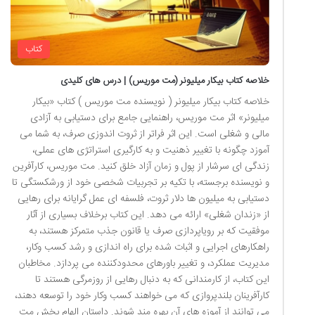
کتاب
خلاصه کتاب بیکار میلیونر (مت موریس) | درس های کلیدی
خلاصه کتاب بیکار میلیونر ( نویسنده مت موریس ) کتاب «بیکار
میلیونر» اثر مت موریس، راهنمایی جامع برای دستیابی به آزادی
مالی و شغلی است. این اثر فراتر از ثروت اندوزی صرف، به شما می
آموزد چگونه با تغییر ذهنیت و به کارگیری استراتژی های عملی،
زندگی ای سرشار از پول و زمان آزاد خلق کنید. مت موریس، کارآفرین
و نویسنده برجسته، با تکیه بر تجربیات شخصی خود از ورشکستگی تا
دستیابی به میلیون ها دلار ثروت، فلسفه ای عمل گرایانه برای رهایی
از «زندان شغلی» ارائه می دهد. این کتاب برخلاف بسیاری از آثار
موفقیت که بر رویاپردازی صرف یا قانون جذب متمرکز هستند، به
راهکارهای اجرایی و اثبات شده برای راه اندازی و رشد کسب وکار،
مدیریت عملکرد، و تغییر باورهای محدودکننده می پردازد. مخاطبان
این کتاب، از کارمندانی که به دنبال رهایی از روزمرگی هستند تا
کارآفرینان بلندپروازی که می خواهند کسب وکار خود را توسعه دهند،
می توانند از آموزه های آن بهره مند شوند. داستان الهام بخش مت