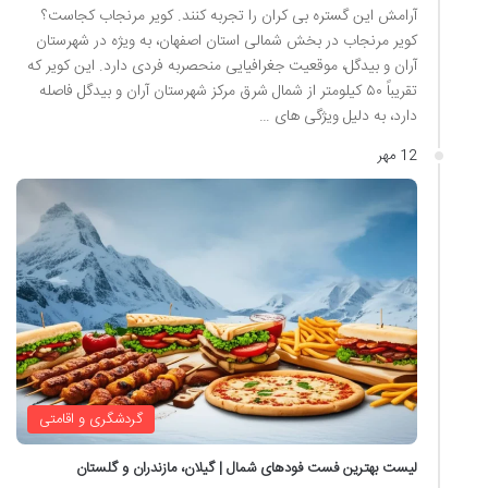
آرامش این گستره بی کران را تجربه کنند. کویر مرنجاب کجاست؟
کویر مرنجاب در بخش شمالی استان اصفهان، به ویژه در شهرستان
آران و بیدگل، موقعیت جغرافیایی منحصربه فردی دارد. این کویر که
تقریباً ۵۰ کیلومتر از شمال شرق مرکز شهرستان آران و بیدگل فاصله
دارد، به دلیل ویژگی های …
12 مهر
گردشگری و اقامتی
لیست بهترین فست فودهای شمال | گیلان، مازندران و گلستان