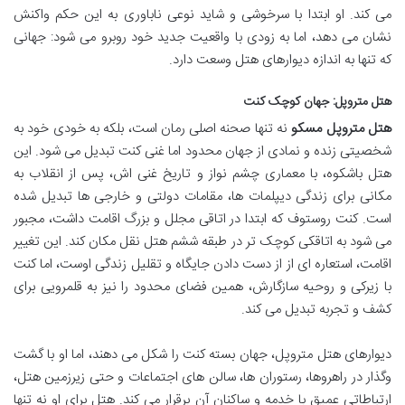
می کند. او ابتدا با سرخوشی و شاید نوعی ناباوری به این حکم واکنش
نشان می دهد، اما به زودی با واقعیت جدید خود روبرو می شود: جهانی
که تنها به اندازه دیوارهای هتل وسعت دارد.
هتل متروپل: جهان کوچک کنت
هتل متروپل مسکو
نه تنها صحنه اصلی رمان است، بلکه به خودی خود به
شخصیتی زنده و نمادی از جهان محدود اما غنی کنت تبدیل می شود. این
هتل باشکوه، با معماری چشم نواز و تاریخ غنی اش، پس از انقلاب به
مکانی برای زندگی دیپلمات ها، مقامات دولتی و خارجی ها تبدیل شده
است. کنت روستوف که ابتدا در اتاقی مجلل و بزرگ اقامت داشت، مجبور
می شود به اتاقکی کوچک تر در طبقه ششم هتل نقل مکان کند. این تغییر
اقامت، استعاره ای از از دست دادن جایگاه و تقلیل زندگی اوست، اما کنت
با زیرکی و روحیه سازگارش، همین فضای محدود را نیز به قلمرویی برای
کشف و تجربه تبدیل می کند.
دیوارهای هتل متروپل، جهان بسته کنت را شکل می دهند، اما او با گشت
وگذار در راهروها، رستوران ها، سالن های اجتماعات و حتی زیرزمین هتل،
ارتباطاتی عمیق با خدمه و ساکنان آن برقرار می کند. هتل برای او نه تنها