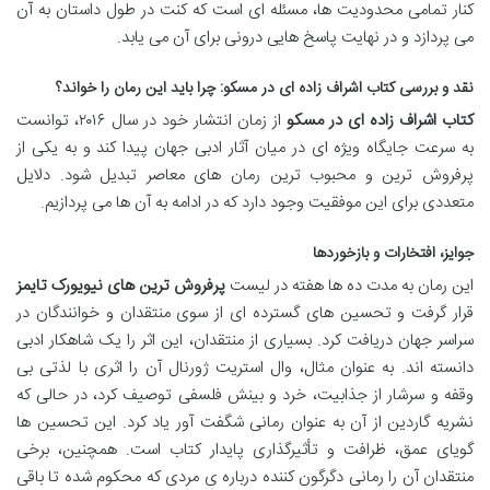
کنار تمامی محدودیت ها، مسئله ای است که کنت در طول داستان به آن
می پردازد و در نهایت پاسخ هایی درونی برای آن می یابد.
نقد و بررسی کتاب اشراف زاده ای در مسکو: چرا باید این رمان را خواند؟
کتاب اشراف زاده ای در مسکو
از زمان انتشار خود در سال ۲۰۱۶، توانست
به سرعت جایگاه ویژه ای در میان آثار ادبی جهان پیدا کند و به یکی از
پرفروش ترین و محبوب ترین رمان های معاصر تبدیل شود. دلایل
متعددی برای این موفقیت وجود دارد که در ادامه به آن ها می پردازیم.
جوایز، افتخارات و بازخوردها
این رمان به مدت ده ها هفته در لیست
پرفروش ترین های نیویورک تایمز
قرار گرفت و تحسین های گسترده ای از سوی منتقدان و خوانندگان در
سراسر جهان دریافت کرد. بسیاری از منتقدان، این اثر را یک شاهکار ادبی
دانسته اند. به عنوان مثال، وال استریت ژورنال آن را اثری با لذتی بی
وقفه و سرشار از جذابیت، خرد و بینش فلسفی توصیف کرد، در حالی که
نشریه گاردین از آن به عنوان رمانی شگفت آور یاد کرد. این تحسین ها
گویای عمق، ظرافت و تأثیرگذاری پایدار کتاب است. همچنین، برخی
منتقدان آن را رمانی دگرگون کننده درباره ی مردی که محکوم شده تا باقی