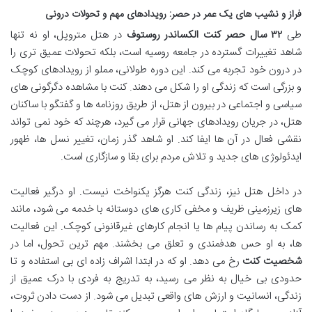
فراز و نشیب های یک عمر در حصر: رویدادهای مهم و تحولات درونی
طی
۳۲ سال حصر کنت الکساندر روستوف
در هتل متروپل، او نه تنها
شاهد تغییرات گسترده در جامعه روسیه است، بلکه تحولات عمیق تری را
در درون خود تجربه می کند. این دوره طولانی، مملو از رویدادهای کوچک
و بزرگی است که زندگی او را شکل می دهند. کنت با مشاهده دگرگونی های
سیاسی و اجتماعی در بیرون از هتل، از طریق روزنامه ها و گفتگو با ساکنان
هتل، در جریان رویدادهای جهانی قرار می گیرد، هرچند که خود نمی تواند
نقشی فعال در آن ها ایفا کند. او شاهد گذر زمان، تغییر نسل ها، ظهور
ایدئولوژی های جدید و تلاش مردم برای بقا و سازگاری است.
در داخل هتل نیز، زندگی کنت هرگز یکنواخت نیست. او درگیر فعالیت
های زیرزمینی ظریف و مخفی کاری های دوستانه با خدمه می شود، مانند
کمک به رساندن پیام ها یا انجام کارهای غیرقانونی کوچک. این فعالیت
ها، به او حس هدفمندی و تعلق می بخشند. مهم ترین تحول، اما در
شخصیت کنت
رخ می دهد. او که در ابتدا اشراف زاده ای بی استفاده و تا
حدودی بی خیال به نظر می رسید، به تدریج به فردی با درک عمیق از
زندگی، انسانیت و ارزش های واقعی تبدیل می شود. از دست دادن ثروت،