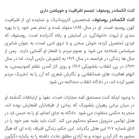
کنت الکساندر روستوف: تجسم اشرافیت و خویشتن داری
کنت الکساندر روستوف
، شخصیتی کاریزماتیک و نماینده ای از اشرافیت
کهن روسیه است. او در سال ۱۸۸۹ متولد شده و تمام عمر خود را با بهره
مندی از ثروت خانوادگی، در آسایش و رفاه گذرانده است. روستوف که
فردی تحصیل کرده، خوش سخن و با ذوق ادبی است، به عنوان شاعری
سرشناس شناخته می شود و عموم مردم با اشعار او آشنایی دارند. پس از
سال ها زندگی در فرانسه، در سال ۱۹۱۹ به کشورش بازمی گردد، اما در سال
۱۹۲۲، در پی انقلاب بلشویکی ۱۹۱۷ و روی کار آمدن نظام کمونیستی، به
اتهام فعالیت های ضدانقلابی و نگارش شعری که آن را به تحریک مردم
تعبیر کرده اند، در دادگاه انقلاب محاکمه می شود.
با وجود اینکه کنت مستحق اشد مجازات است، نفوذ و ارتباطات گذشته او
در میان برخی رهبران بلشویک که زمانی از طرفداران اشعارش بوده اند،
منجر به حکمی متفاوت می شود. دادگاه به جای اعدام، او را به حبس ابد در
هتل لوکس متروپل مسکو محکوم می کند. کنت باید بقیه عمر خود را در
اتاق شماره ۲۱۷ این هتل بگذراند. این حکم، زندگی اشراف زاده ای که هرگز
مجبور به کار کردن نبوده و به آزادی مطلق عادت داشته را به یکباره دگرگون