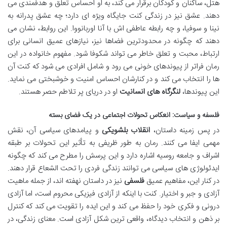
هتل، ساکنان و کودکان برقرار می کند، به او احساس تعلق و هدفمندی می
دهند. عشق نیز در زندگی کنت جایگاه ویژه ای دارد؛ چه عشق پدرانه به
نینا و سوفیا، و چه رابطه عاطفی اش با آنا اوربانووا. این روابط، نشان می
دهند که چگونه در محدودترین فضاها نیز، نیازهای عمیق انسانی برای
ارتباط، محبت و تعلق خاطر می تواند شکوفا شود. مفهوم خانواده در این
رمان فراتر از پیوندهای خونی می رود و شامل افرادی می شود که کنت آن
ها را انتخاب می کند و در کنارشان احساس امنیت و خوشبختی می نماید.
این پیوندها،
لنگرگاه های انسانیت
او در دریای پر تلاطم حصر هستند.
فلسفه و سیاست: انعکاس تحولات اجتماعی در یک فضای بسته
در پس زمینه داستان،
انقلاب بلشویکی
و پیامدهای سیاسی آن، نقش
مهمی ایفا می کنند. رمان به طور ظریفی به تأثیر این تحولات بر طبقه
اشراف و جامعه روسیه اشاره دارد و این پرسش را مطرح می کند که چگونه
ایدئولوژی های سیاسی می توانند زندگی فردی را تحت الشعاع قرار دهند.
در کنار این، مفاهیم عمیق
فلسفی
نیز در داستان نهفته اند، از جمله ماهیت
آزادی و جبر و اختیار. کنت با اینکه از آزادی فیزیکی محروم است، اما آزادی
درونی و فکری خود را حفظ می کند و این ایده را تقویت می کند که کنترل
بر ذهن و انتخاب دیدگاه، واقعی ترین شکل آزادی است. معنای زندگی، در