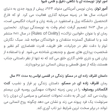
آمور تولز: نویسنده ای با نگاهی دقیق و قلمی شیوا
آمور تولز
، رمان نویس آمریکایی متولد ۱۹۶۴، پیش از ورود جدی به دنیای
ادبیات، سال ها در زمینه سرمایه گذاری فعالیت می کرد. او که فارغ
التحصیل دانشگاه ییل و استنفورد در رشته زبان و ادبیات انگلیسی است،
در سال ۲۰۱۳ تصمیم گرفت تمام وقت به نویسندگی بپردازد. نخستین
رمان او با عنوان «قوانین نزاکت» (Rules of Civility) در سال ۲۰۱۱ منتشر
شد و با استقبال گسترده منتقدان و خوانندگان مواجه شد. سبک نگارش
تولز با دقت نظر در جزئیات، طنز ظریف، قدرت فضاسازی کم نظیر و
شخصیت پردازی های عمیق و چندبعدی شناخته می شود. او با استفاده از
زبان غنی و نثری فاخر، آثاری خلق می کند که نه تنها از نظر داستانی جذاب
هستند، بلکه از عمق فلسفی و بینش انسانی نیز برخوردارند.
داستان اشراف زاده ای در مسکو: زندگی در قفسی لوکس به مدت ۳۲ سال
رمان
اشراف زاده ای در مسکو
، داستان زندگی پر فراز و نشیب
کنت
الکساندر روستوف
را در پس زمینه تحولات سهمگین روسیه قرن بیستم
روایت می کند. این اثر به دقت، تحولات اجتماعی و سیاسی آن دوران را با
سرنوشت یک فرد پیوند می زند و نشان می دهد چگونه روح انسانی می
تواند در برابر سخت ترین شرایط نیز تاب آوری کند.