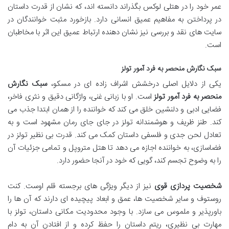
عمر خود را در هتلی لوکس بگذراند دانسته اند، که نشان از قدرت داستان
در پرداختن به مفاهیم عمیق انسانی دارد. بازخورد مثبت خوانندگان در
سایت های نقد و بررسی نیز نشان دهنده ارتباط عمیق این اثر با مخاطبان
است.
سبک نگارش منحصر به فرد آمور تولز
یکی از دلایل اصلی درخشش اشراف زاده ای در مسکو،
سبک نگارش
منحصر به فرد آمور تولز
است. او با زبانی غنی، واژگانی دقیق و نثری فاخر،
فضایی ادبی و دلنشین خلق می کند که خواننده را از همان ابتدا جذب می
کند. طنز ظریف و هوشمندانه تولز در جای جای رمان مشهود است و به
تعادل لحن جدی و فلسفی داستان کمک می کند. قدرت بی نظیر تولز در
فضاسازی، به خواننده اجازه می دهد تا هتل متروپل و تمامی جزئیات آن
را به وضوح تجسم کند، گویی که خود در آنجا حضور دارد.
شخصیت پردازی قوی
نیز از دیگر ویژگی های برجسته قلم اوست. کنت
روستوف و سایر شخصیت ها، عمق و ابعاد پیچیده ای دارند که آن ها را
باورپذیر و ملموس می سازد. با وجود محدودیت مکانی داستان، تولز با
مهارت بی نظیری، ریتم داستان را حفظ کرده و از افتادن آن به دام