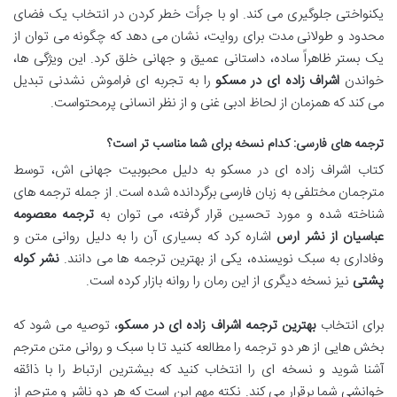
یکنواختی جلوگیری می کند. او با جرأت خطر کردن در انتخاب یک فضای
محدود و طولانی مدت برای روایت، نشان می دهد که چگونه می توان از
یک بستر ظاهراً ساده، داستانی عمیق و جهانی خلق کرد. این ویژگی ها،
خواندن
اشراف زاده ای در مسکو
را به تجربه ای فراموش نشدنی تبدیل
می کند که همزمان از لحاظ ادبی غنی و از نظر انسانی پرمحتواست.
ترجمه های فارسی: کدام نسخه برای شما مناسب تر است؟
کتاب اشراف زاده ای در مسکو به دلیل محبوبیت جهانی اش، توسط
مترجمان مختلفی به زبان فارسی برگردانده شده است. از جمله ترجمه های
شناخته شده و مورد تحسین قرار گرفته، می توان به
ترجمه معصومه
عباسیان از نشر ارس
اشاره کرد که بسیاری آن را به دلیل روانی متن و
وفاداری به سبک نویسنده، یکی از بهترین ترجمه ها می دانند.
نشر کوله
پشتی
نیز نسخه دیگری از این رمان را روانه بازار کرده است.
برای انتخاب
بهترین ترجمه اشراف زاده ای در مسکو
، توصیه می شود که
بخش هایی از هر دو ترجمه را مطالعه کنید تا با سبک و روانی متن مترجم
آشنا شوید و نسخه ای را انتخاب کنید که بیشترین ارتباط را با ذائقه
خوانشی شما برقرار می کند. نکته مهم این است که هر دو ناشر و مترجم از