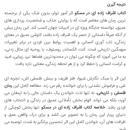
نتیجه گیری
کتاب اشراف زاده ای در مسکو
اثر آمور تولز، بدون شک یکی از برجسته
ترین رمان های معاصر است که با روایتی جذاب و شخصیت پردازی های
عمیق، توانسته جایگاه ویژه ای در ادبیات جهان کسب کند. این رمان بیش
از آنکه صرفاً داستانی از حصر یک اشراف زاده باشد، کاوشی عمیق در معنای
زندگی، تاب آوری انسانی و اهمیت روابط بین فردی در برابر تغییرات
سهمگین تاریخی است. کنت الکساندر روستوف، با روحیه ای مثال زدنی،
به ما می آموزد که چگونه می توان در محدودترین فضاها نیز، زیبایی، امید
و کرامت انسانی را حفظ کرد و از هر لحظه زندگی، معنایی تازه یافت.
این اثر با سبک نگارش شیوا، طنز ظریف و بینش فلسفی اش، تجربه ای
غنی و فراموش نشدنی را برای خواننده رقم می زند. مطالعه کامل این
رمان
فلسفی
و
تاریخی
، نه تنها لذت خواندن یک داستان عالی را به ارمغان می
آورد، بلکه می تواند الهام بخش تأملاتی عمیق در زندگی و انتخاب های
فردی باشد.
خلاصه کتاب اشراف زاده ای در مسکو
تنها بخش کوچکی از
دنیای پربار این رمان را به تصویر می کشد و برای درک واقعی عمق و
ظرافت های آن، خواندن کامل این اثر تحسین برانگیز به شدت توصیه می
شود.