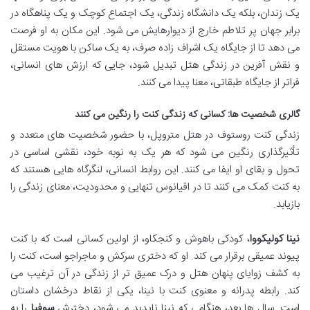
یک زندان، بلکه یک دانشگاه زندگی، یک اجتماع کوچک و یک پناهگاه در
برابر جهان پر تلاطم خارج از دیوارهایش می شود. این مکان به او فرصت
می دهد تا از جایگاه یک اشراف زاده صرف، به یک ساکن با هویت مستقل
و نقش آفرین در زندگی هتل تبدیل شود، جایی که ارزش های انسانی،
فراتر از جایگاه طبقاتی، معنا پیدا می کنند.
گالری شخصیت ها: کسانی که زندگی کنت را رنگین می کنند
زندگی کنت روستوف در هتل متروپل، با حضور شخصیت های متعدد و
تأثیرگذاری رنگین می شود که هر یک به نوبه خود، نقشی اساسی در
تحول و بقای او ایفا می کنند. این روابط انسانی، لنگرگاه هایی هستند که
به کنت کمک می کنند تا در اقیانوس تنهایی و محدودیت، معنای زندگی را
بازیابد.
نینا کولیکووا
، کودکی باهوش و کنجکاو، از اولین کسانی است که با کنت
پیوند عمیقی برقرار می کند. او که دختری سرکش و ماجراجو است، کنت را
به کشف زوایای پنهان هتل و درک عمیق تر از زندگی در آن ترغیب می
کند. رابطه پدرانه و معنوی کنت با نینا، یکی از نقاط درخشان داستان
است. سال ها بعد، هنگامی که نینا ناپدید می شود، دخترش
سوفیا
را به