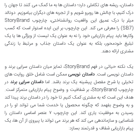
داستان، ریشه های تکاملی دارد؛ داستان ها به ما کمک می کنند تا جهان را
درک کنیم، با چالش ها روبرو شویم و از تجربه های دیگران بیاموزیم. دونالد
میلر با درک عمیق این واقعیت روانشناختی، چارچوب StoryBrand
(SB7) را معرفی می کند. این چارچوب بر این ایده استوار است که کسب
وکارها باید پیام بازاریابی خود را نه به عنوان یک لیست از ویژگی ها یا یک
تبلیغ خودمحور، بلکه به عنوان یک داستان جذاب و مرتبط با زندگی
مشتری ارائه دهند.
یک نکته حیاتی در فهم StoryBrand، تمایز میان داستان سرایی برند و
داستان نویسی است.
داستان نویسی
ممکن است شامل خلق روایت های
تخیلی یا شرح مفصل پیشینه یک برند باشد. اما
داستان سرایی برند
در
چارچوب StoryBrand، بر شفافیت و وضوح پیام بازاریابی متمرکز است.
هدف این است که به مشتری کمک کنیم تا خود را در داستان برند پیدا کند
و به وضوح بفهمد که چگونه محصول یا خدمت شما می تواند او را در
رسیدن به موفقیت یاری کند. این چارچوب ۷ عنصر اساسی داستان را
شناسایی و سازماندهی می کند که هر برند می تواند با پیروی از آن ها، یک
پیام بازاریابی شفاف و قدرتمند بسازد: