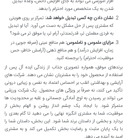
افزار آموزشی می تواند به جای افزایش دانش، وعده تبدیل
شدن به یک متخصص مورد احترام را بدهد.
نشان دادن چه کسی تبدیل خواهد شد:
تمرکز بر روی هویتی
که مشتری پس از حل مشکل به دست می آورد. آیا او تبدیل
به فردی مطمئن تر، قدرتمندتر، آرام تر، یا موفق تر می شود؟
مزایای ملموس و ناملموس:
هم منافع عینی (صرفه جویی در
زمان، افزایش درآمد) و هم منافع ذهنی (آرامش خاطر، حس
موفقیت، احترام) را برجسته کنید.
برندهای موفق، همواره تصویری جذاب از زندگی ایده آل پس از
استفاده از محصول خود را به مشتریان نشان می دهند. شرکت های
آرایشی و بهداشتی اغلب بر احساس اعتماد به نفس و زیبایی درونی
تأکید می کنند، نه صرفاً بر ویژگی های محصول. یک شرکت ورزشی
می تواند بر رسیدن به اوج آمادگی جسمانی و غلبه بر محدودیت ها
متمرکز شود. با ایجاد یک چشم انداز روشن و الهام بخش از
موفقیت، شما به مشتری انگیزه نهایی را می دهید تا گام بعدی را
بردارد و بخشی از داستان برند شما شود. این بخش، داستان شما را
با یک پایان مثبت و رضایت بخش تکمیل می کند و به مشتری
امید به آینده می دهد.