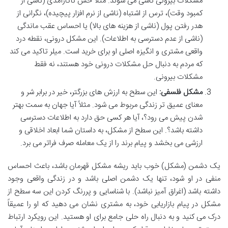
مشکلات بیرونی ناشی می شوند. مثلاً حس ناکارآمدی (ناشی از
کمبود وقت)، ترس از اشتباه (ناشی از نرم افزار پیچیده)، نگرانی از
هدر رفتن پول (ناشی از هزینه های بالا) یا احساس عقب ماندگی
(ناشی از عدم دسترسی به اطلاعات). این مشکل درونی، نقطه درد
واقعی مشتری و انگیزه اصلی او برای خرید است. میلر تاکید می کند
که مردم به دنبال حل مشکلات درونی خود هستند، نه فقط
مشکلات بیرونی.
مشکل فلسفی:
این سطح به ارزش های بزرگتر، خیر در برابر شر و
معنای عمیق تر زندگی مربوط می شود. مثلاً آیا جهان به سمت بهتر
شدن پیش می رود؟، آیا هر کسی حق دارد به اطلاعات دسترسی
داشته باشد؟. این سطح از مشکل، به داستان شما ابعاد اخلاقی و
ارزشی می بخشد و پیام برند را از یک معامله صرف فراتر می برد.
یک دشمن (مشکل) خوب باید ریشه مشکل قهرمان باشد، باعث احساس
منفی در او شود، تنها یک دشمن اصلی باشد و در زندگی واقعی وجود
داشته باشد (اغراق آمیز نباشد). با شناسایی و پررنگ کردن این سه سطح از
مشکل در پیام بازاریابی خود، به مشتری نشان می دهید که او را عمیقاً
درک می کنید و به دنبال راه حلی جامع برای او هستید. این رویکرد ارتباط