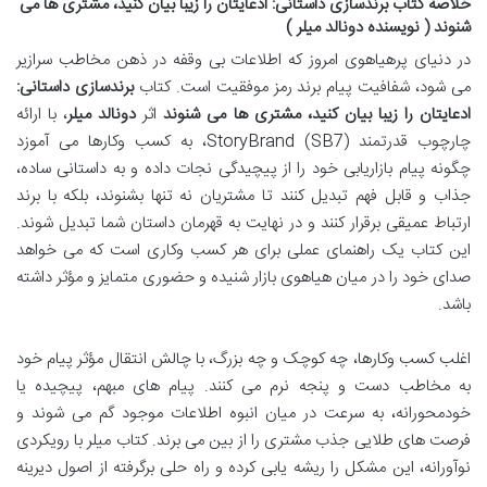
خلاصه کتاب برندسازی داستانی: ادعایتان را زیبا بیان کنید، مشتری ها می
شنوند ( نویسنده دونالد میلر )
در دنیای پرهیاهوی امروز که اطلاعات بی وقفه در ذهن مخاطب سرازیر
می شود، شفافیت پیام برند رمز موفقیت است. کتاب
برندسازی داستانی:
ادعایتان را زیبا بیان کنید، مشتری ها می شنوند
اثر
دونالد میلر
، با ارائه
چارچوب قدرتمند StoryBrand (SB7)، به کسب وکارها می آموزد
چگونه پیام بازاریابی خود را از پیچیدگی نجات داده و به داستانی ساده،
جذاب و قابل فهم تبدیل کنند تا مشتریان نه تنها بشنوند، بلکه با برند
ارتباط عمیقی برقرار کنند و در نهایت به قهرمان داستان شما تبدیل شوند.
این کتاب یک راهنمای عملی برای هر کسب وکاری است که می خواهد
صدای خود را در میان هیاهوی بازار شنیده و حضوری متمایز و مؤثر داشته
باشد.
اغلب کسب وکارها، چه کوچک و چه بزرگ، با چالش انتقال مؤثر پیام خود
به مخاطب دست و پنجه نرم می کنند. پیام های مبهم، پیچیده یا
خودمحورانه، به سرعت در میان انبوه اطلاعات موجود گم می شوند و
فرصت های طلایی جذب مشتری را از بین می برند. کتاب میلر با رویکردی
نوآورانه، این مشکل را ریشه یابی کرده و راه حلی برگرفته از اصول دیرینه