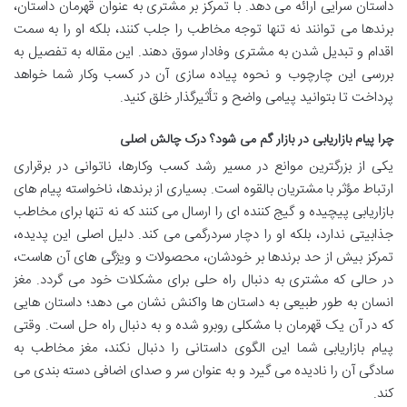
داستان سرایی ارائه می دهد. با تمرکز بر مشتری به عنوان قهرمان داستان،
برندها می توانند نه تنها توجه مخاطب را جلب کنند، بلکه او را به سمت
اقدام و تبدیل شدن به مشتری وفادار سوق دهند. این مقاله به تفصیل به
بررسی این چارچوب و نحوه پیاده سازی آن در کسب وکار شما خواهد
پرداخت تا بتوانید پیامی واضح و تأثیرگذار خلق کنید.
چرا پیام بازاریابی در بازار گم می شود؟ درک چالش اصلی
یکی از بزرگترین موانع در مسیر رشد کسب وکارها، ناتوانی در برقراری
ارتباط مؤثر با مشتریان بالقوه است. بسیاری از برندها، ناخواسته پیام های
بازاریابی پیچیده و گیج کننده ای را ارسال می کنند که نه تنها برای مخاطب
جذابیتی ندارد، بلکه او را دچار سردرگمی می کند. دلیل اصلی این پدیده،
تمرکز بیش از حد برندها بر خودشان، محصولات و ویژگی های آن هاست،
در حالی که مشتری به دنبال راه حلی برای مشکلات خود می گردد. مغز
انسان به طور طبیعی به داستان ها واکنش نشان می دهد؛ داستان هایی
که در آن یک قهرمان با مشکلی روبرو شده و به دنبال راه حل است. وقتی
پیام بازاریابی شما این الگوی داستانی را دنبال نکند، مغز مخاطب به
سادگی آن را نادیده می گیرد و به عنوان سر و صدای اضافی دسته بندی می
کند.