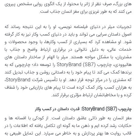
های بزرگ، صرف نظر از ژانر یا محتوا، از یک الگوی روایی مشخص پیروی
می کنند که به طور غریزی برای مغز انسان جذاب است.
تجربیات میلر در دنیای فیلمنامه نویسی، او را به این نتیجه رساند که
اصول داستان سرایی می تواند و باید در دنیای کسب وکار نیز به کار گرفته
شود. او مشاهده کرد که بسیاری از کسب وکارها، با وجود محصولات و
خدمات عالی، به دلیل ناتوانی در برقراری ارتباط واضح و جذاب با
مشتریان، با مشکل مواجه هستند. میلر با الهام از ساختار داستان های
هالیوودی، چارچوب StoryBrand (SB7) را توسعه داد؛ چارچوبی که به
برندها کمک می کند تا پیام خود را به داستانی روشن و جذاب تبدیل کنند
که مشتری را در مرکز توجه قرار دهد. او با تأسیس شرکت StoryBrand،
به هزاران کسب وکار کمک کرده است تا پیام های بازاریابی خود را شفاف
کرده و با مخاطبانشان ارتباط مؤثری برقرار کنند.
چارچوب StoryBrand (SB7): قدرت داستان در کسب وکار
مغز انسان به طور ذاتی عاشق داستان است. از کودکی با افسانه ها و
حکایات رشد کرده ایم و ذهن ما به گونه ای تکامل یافته که اطلاعات را در
قالب روایت ها بهتر پردازش و به خاطر می سپارد. این تمایل طبیعی به