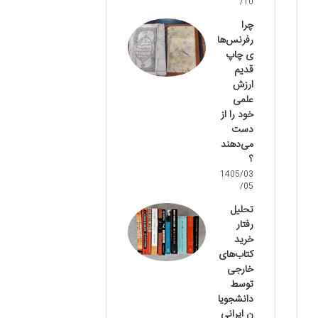
/10
چرا
رفرنس‌ها
ی چاپ
قدیم
ارزش
علمی
خود را از
دست
می‌دهند
؟
1405/03
/05
تحلیل
رفتار
خرید
کتاب‌های
خارجی
توسط
دانشجویا
ن ایرانی