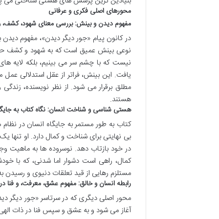
بنیادین ترین پرسش های هستی شناختی می پرد
محورهای اصلی فکری و عرفانی
مفهوم دیدن و بینش: بررسی معنای شهود، کشف، و
در کانون پیام «جور دیگر دیدن»، مفهوم دیدن به
نوعی بینش عمیق است که به شهود و کشف حقی
نیست که با چشم سر می بینیم، بلکه لایه های
یافت. این بینش، فراتر از عقل استدلالی عمل م
مطلق برقرار می شود. از نظر نویسنده، زندگی 
هستند.
هستی شناسی و شناخت انسان: نگاه کتاب به جایگا
کتاب به طور مستمر به جایگاه انسان در نظام
بی نهایتی برای شناخت و کمال دارد. او تنها 
در خود بازتاب دهد. نوسروده ها به ماهیت وج
کمال، راهی است دشوار اما شدنی، که با خو
مستلزم رهایی از قید تعلقات دنیوی و رسیدن ب
رابطه انسان و خالق: مفهوم عشق، معرفت، و فنا د
محور اصلی دیگری که در سرتاسر «جور دیگر دید
آغاز می شود و به عشق و سپس فنا در ذات اله