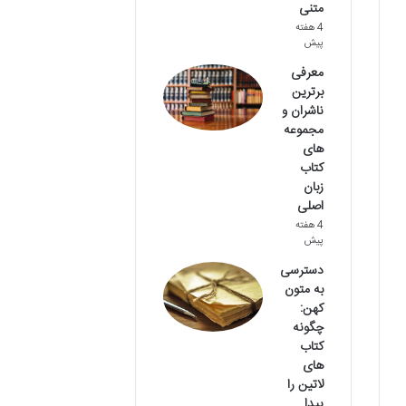
متنی
4 هفته
پیش
معرفی
برترین
ناشران و
مجموعه
های
کتاب
زبان
اصلی
4 هفته
پیش
دسترسی
به متون
کهن:
چگونه
کتاب
های
لاتین را
پیدا