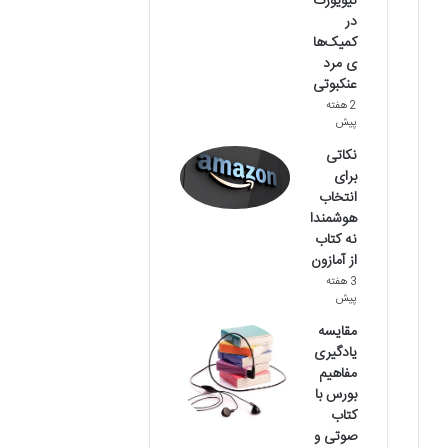
نیویورک
در
کمیک‌ها
ی مرد
عنکبوتی
2 هفته
پیش
نکاتی
برای
انتخاب
هوشمندا
نه کتاب
از آمازون
3 هفته
پیش
مقایسه
یادگیری
مفاهیم
بورس با
کتاب
صوتی و