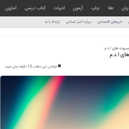
زبان
طلا
چاپ
آزمون
ادبیات
کتاب درسی
آمازون
خبرهای اقتصادی
درباره اخبار استانی
ارتباط با ما
روده های ا.د.م
ای ا.د.م
خواندن این مطلب 15 دقیقه زمان میبرد