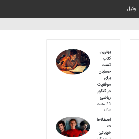
وکیل
بهترین
کتاب
تست
حسابان
برای
موفقیت
در کنکور
ریاضی
23 ساعت
پیش
اصطلاحا
ت
خیابانی