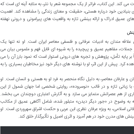
 می کند. این کتاب، فراتر از یک مجموعه شعر یا نثر، به مثابه آینه ای است که
 بنیادین خود درباره هستی، حقیقت و معنای زندگی را مشاهده کند. اهمیت
یه های عمیق ادراک و ارائه بینشی تازه به واقعیت های پیرامونی و درونی نهفته
ینش
علاقه مندان به ادبیات عرفانی و فلسفی معاصر ایران است. او نه تنها یک
و جملات، مفاهیم عمیق و پیچیده را به شیوه ای قابل فهم و ملموس بیان می
بر پایه تأمل، پژوهش و تجربه های درونی استوار است که نمود بارز آن را می
ده کرد. پیش از این اثر، او با نوشته های دیگر خود نیز مخاطبان بسیاری را به
 و عارفان معاصر، به دلیل نگاه منحصر به فرد او به هستی و انسان است. او
که با زبانی تازه و در قالب «نوسروده»، روایتی شخصی اما جهان شمول از این
بسیاری از هم عصرانش متمایز می سازد و به آثارش اعتباری دوچندان می بخشد.
 به وضوح در «جور دیگر دیدن» متبلور شده، شامل آگاهی عمیق از مکاتب
نی اسلامی، به ویژه عرفان نظری ابن عربی و حکمت اشراق سهروردی است. او
نش های مدرن خود در هم آمیزد و اثری اصیل و تأثیرگذار خلق کند.