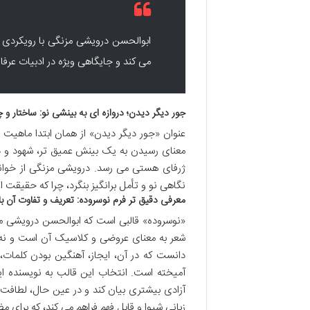
ابوالحسن درویشی مزنگی با رویکردی ن
می کند و جایگاهی ویژه در ادبیات عرفا
جور دیگر دیدن؛ دروازه ای به بینشی نو: ساختار و 
عنوان «جور دیگر دیدن» از همان ابتدا ماهیت و
معنای رسیدن به یک بینش عمیق تر، شهود و در
ژرفای هستی می رسد. درویشی مزنگی از خوانن
نگاهی نو و تأمل برانگیز بنگرد، چرا که حقیقت
معرفی دقیق تر فرم نوسروده: تعریف و تفاوت آن ب
«نوسروده» قالبی است که ابوالحسن درویشی مزن
شعر به معنای عروضی و کلاسیک آن است و نه ص
دانست که در آن، ایجاز، آهنگین بودن کلمات، 
آمیخته است. انتخاب این قالب به نویسنده این
آزادی بیشتری بیان کند و در عین حال، لطافت و 
زبانی شیوا و قابل فهم فراهم می کند، که برای