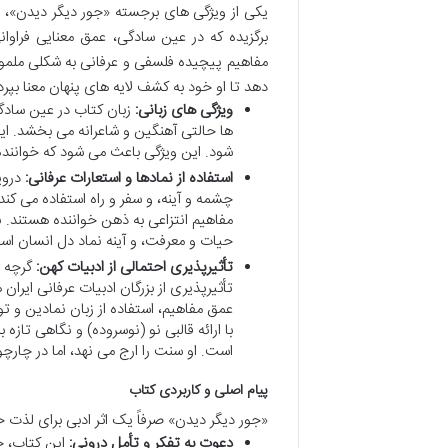
یکی از ویژگی های برجسته «جور دیگر دیدن»، 
برگزیده که در عین سادگی، عمق معنایی فراوان
مفاهیم پیچیده فلسفی و عرفانی به شکلی ملموس 
دهد تا او خود به کشف لایه های پنهان معنا بپردا
ویژگی های زبانی:
زبان کتاب در عین سادگی
ها حالتی آهنگین و شاعرانه می بخشد. ایج
شود. این ویژگی باعث می شود که خواننده بت
استفاده از نمادها و استعارات عرفانی:
دروی
چشمه و آینه، و سفر و راه استفاده می کند. 
مفاهیم انتزاعی به ذهن خواننده هستند.
حیات و معرفت، و آینه نماد دل انسان اس
تأثیرپذیری احتمالی از ادبیات کهن:
گرچه «
تأثیرپذیری از بزرگان ادبیات عرفانی ایرا
عمق مفاهیم، استفاده از زبان نمادین و ت
با ارائه قالبی نو (نوسروده) و نگاهی تازه
است. او سنت را ارج می نهد، اما در چارچ
پیام اصلی و کاربردی کتاب
«جور دیگر دیدن» صرفاً یک اثر ادبی برای لذت 
دعوت به تفکر و تأمل درونی:
این کتاب، خ