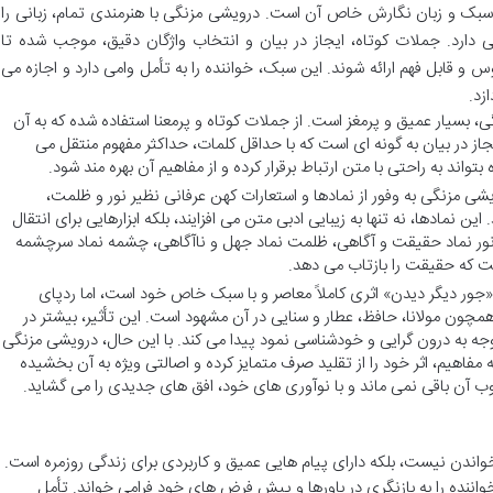
سبک و زبان نگارش خاص آن است. درویشی مزنگی با هنرمندی تمام، زبانی را
ی دارد. جملات کوتاه، ایجاز در بیان و انتخاب واژگان دقیق، موجب شده تا
و قابل فهم ارائه شوند. این سبک، خواننده را به تأمل وامی دارد و اجازه می
زد.
، بسیار عمیق و پرمغز است. از جملات کوتاه و پرمعنا استفاده شده که به آن
از در بیان به گونه ای است که با حداقل کلمات، حداکثر مفهوم منتقل می
واند به راحتی با متن ارتباط برقرار کرده و از مفاهیم آن بهره مند شود.
شی مزنگی به وفور از نمادها و استعارات کهن عرفانی نظیر نور و ظلمت،
این نمادها، نه تنها به زیبایی ادبی متن می افزایند، بلکه ابزارهایی برای انتقال
 نور نماد حقیقت و آگاهی، ظلمت نماد جهل و ناآگاهی، چشمه نماد سرچشمه
ت که حقیقت را بازتاب می دهد.
جور دیگر دیدن» اثری کاملاً معاصر و با سبک خاص خود است، اما ردپای
ن همچون مولانا، حافظ، عطار و سنایی در آن مشهود است. این تأثیر، بیشتر در
وجه به درون گرایی و خودشناسی نمود پیدا می کند. با این حال، درویشی مزنگی
 به مفاهیم، اثر خود را از تقلید صرف متمایز کرده و اصالتی ویژه به آن بخشیده
وب آن باقی نمی ماند و با نوآوری های خود، افق های جدیدی را می گشاید.
خواندن نیست، بلکه دارای پیام هایی عمیق و کاربردی برای زندگی روزمره است.
واننده را به بازنگری در باورها و پیش فرض های خود فرامی خواند. تأمل