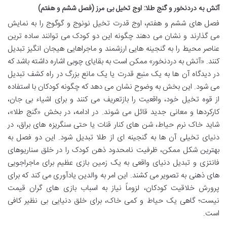
آتش به دردنخور و گنج طلا: اوج تخیل بی مرز (فصل ششم و هفتم)
فصل های ششم و هفتم، اوج قدرت تخیل نونوج و گوگوج را به نمایش
می گذارند و نشان می دهند چگونه این دو کودک می توانند ساده ترین
عناصر محیط را به گنجینه هایی ارزشمند و ماجراهایی هیجان انگیز تبدیل
کنند. «آتش به دردنخور» ممکن است به بقایای چوبی اشاره داشته باشد که
در دیدگاه آن ها به یک منبع قدرت یا یک مانع بزرگ در راه کشف تبدیل
می شود. این بخش به وضوح نشان می دهد که چگونه کودکان با استفاده
از قوه تخیل خود، واقعیت را بازتعریف می کنند و برای اشیاء بی جان،
کارکردها و معانی جدید قائل می شوند. در ادامه، در بخش «گنج طلا»،
شاید خاک نرم حیاط، شن های کنار قنات یا حتی سنگریزه های براق، در
دنیای تخیلی آن ها به گنجینه ای از طلا تبدیل شود. این دو فصل به
بهترین شکل ممکن، ظرفیت نامحدود ذهن کودک را در خلق سناریوهای
فانتزی و تبدیل دنیای واقعی به یک زمین بازی عظیم برای ماجراجویی
های ذهنی به تصویر می کشند. این امر به والدین یادآوری می کند که برای
پرورش خلاقیت کودکان، لزوماً نیاز به اسباب بازی های گران قیمت
نیست؛ گاهی یک حیاط و کمی خاک، برای خلق دنیایی بی نظیر کافی
است.