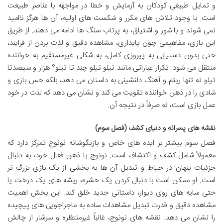
و تمایل طبیعی کودکان به آزمایش و خطا در مواجهه با عناصر طبیعت
است. با وجود تلاش های مکرر و شکست های اولیه، آن ها هرگز ناامید
نمی شوند و با شور و اشتیاق، به پرتاب سنگ ها ادامه می دهند. از طریق
این بازی، مفاهیمی چون پایداری، مشاهده دقیق و لذت بردن از فرایند،
حتی بدون دستیابی به پیروزی کامل، به شکلی غیرمستقیم به خواننده
منتقل می شود. تکرار عباراتی مانند تیلو تیلو چند تا تیلو؟ هزار و سیصدتا
تیلو نه تنها ریتم و آهنگ دلنشینی به داستان می دهد، بلکه حس بازی و
شادی را در ذهن خواننده تقویت می کند و نشان می دهد که لذت در خود
عمل بازی است، نه صرفاً در نتیجه آن.
نقشه های پسرانه و دنیای کشف (فصل سوم)
فصل سوم بیشتر بر ایده های خاص و بازیگوشانه نونوج تمرکز دارد که
معمولاً شامل کشف و اکتشاف است. نونوج با ذهن فعال خود، به دنبال
جزئیات پنهان در حیاط و تبدیل آن ها به بخشی از یک بازی بزرگ تر
است. او ممکن است با دنبال کردن یک حشره، ریشه های یک درخت یا
حتی سایه های روی دیوار، داستانی جدید خلق کند. این بخش اهمیت
مشاهده دقیق و قدرت تبدیل مشاهدات ساده به ماجراجویی های پیچیده
را نشان می دهد. نقشه های نونوج، غالباً غیرمنتظره و سرشار از چالش