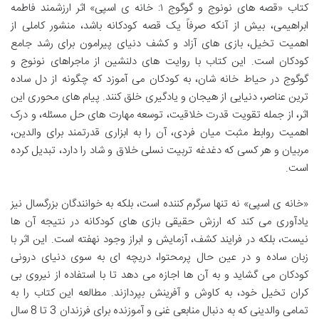
کتاب «قصه های نونوج و گوگوج ۱: خانه ی اسپی» اثر ارزشمند فاطمه
ابراهیمی، بیش از آنکه صرفاً یک قصه کودکانه باشد، منشور کاملی از
اهمیت تخیل، بازی های آزاد و کشف دنیای پیرامون برای رشد جامع
کودکان است. این کتاب با روایت های دلنشین از ماجراهای نونوج و
گوگوج در حیاط خانه شان، به کودکان می آموزد که چگونه از دل ساده
ترین عناصر، دنیایی از هیجان و یادگیری خلق کنند. پیام های محوری این
اثر، از جمله تقویت قدرت خلاقیت، توسعه مهارت های حل مسئله، و درک
اهمیت روابط مثبت میان فردی، آن را به ابزاری قدرتمند برای والدین،
مربیان و هر کسی که دغدغه تربیت نسلی خلاق و شاد را دارد، تبدیل کرده
است.
«خانه ی اسپی» نه تنها سرگرم کننده است، بلکه به خوانندگان بزرگسال نیز
یادآوری می کند که ارزش حقیقی بازی های کودکانه در نتیجه آن ها
نیست، بلکه در فرایند کشف، آزمایش و ابراز وجود نهفته است. این اثر با
زبان ساده و در عین حال پرمحتوا، دریچه ای به سوی دنیای درونی
کودکان می گشاید و به آن ها اجازه می دهد تا با استفاده از نیروی بی
کران تخیل خود، به کاوش و آفرینش بپردازند. مطالعه این کتاب را به
تمامی والدینی که به دنبال منابعی غنی و آموزنده برای فرزندان 3 تا 8 سال