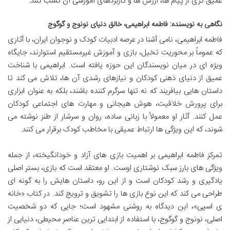
عمیق تری از پیام ها، ارزش ها و کاربردهای آموزشی آن کسب کنند.
نگاهی به نویسنده: فاطمه ابراهیمی، خالق دنیای نونوج و گوگوج
فاطمه ابراهیمی، نامی آشنا در عرصه ادبیات کودک و نوجوان ایران، با آثاری
که عموماً بر محوریت تخیل، بازی و آموزش غیرمستقیم استوارند، جایگاه
ویژه ای در میان نویسندگان این حوزه یافته است. ابراهیمی با شناخت
عمیق از دنیای ذهنی کودکان و نیازهای رشدی آن ها، تلاش می کند تا
داستان هایی بیافریند که نه تنها سرگرم کننده باشند، بلکه به عنوان ابزاری
برای پرورش خلاقیت، هوش هیجانی و مهارت های اجتماعی کودکان
عمل کنند. آثار او معمولاً با زبانی ساده، روان و سرشار از طنز نوشته می
شوند، که این ویژگی ها ارتباط عمیقی با مخاطب کودک برقرار می کنند.
تمرکز فاطمه ابراهیمی بر اهمیت بازی های آزاد و خودانگیخته، از جمله
ویژگی های بارز سبک نوشتاری اوست. او معتقد است که بازی، بستر اصلی
یادگیری و رشد کودکان است و از این رو، داستان هایش را به گونه ای
طراحی می کند که این نوع بازی ها را تشویق و ترویج کند. در کتاب «خانه
ی اسپی»، این دیدگاه به روشنی مشهود است؛ جایی که دو شخصیت
اصلی، نونوج و گوگوج، با استفاده از ابتدایی ترین عناصر محیطی، دنیایی از