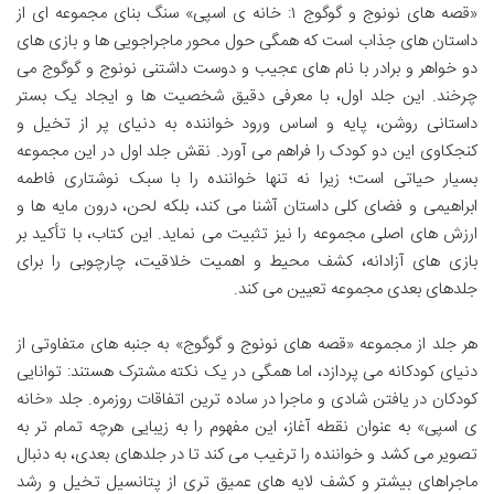
«قصه های نونوج و گوگوج ۱: خانه ی اسپی» سنگ بنای مجموعه ای از
داستان های جذاب است که همگی حول محور ماجراجویی ها و بازی های
دو خواهر و برادر با نام های عجیب و دوست داشتنی نونوج و گوگوج می
چرخند. این جلد اول، با معرفی دقیق شخصیت ها و ایجاد یک بستر
داستانی روشن، پایه و اساس ورود خواننده به دنیای پر از تخیل و
کنجکاوی این دو کودک را فراهم می آورد. نقش جلد اول در این مجموعه
بسیار حیاتی است؛ زیرا نه تنها خواننده را با سبک نوشتاری فاطمه
ابراهیمی و فضای کلی داستان آشنا می کند، بلکه لحن، درون مایه ها و
ارزش های اصلی مجموعه را نیز تثبیت می نماید. این کتاب، با تأکید بر
بازی های آزادانه، کشف محیط و اهمیت خلاقیت، چارچوبی را برای
جلدهای بعدی مجموعه تعیین می کند.
هر جلد از مجموعه «قصه های نونوج و گوگوج» به جنبه های متفاوتی از
دنیای کودکانه می پردازد، اما همگی در یک نکته مشترک هستند: توانایی
کودکان در یافتن شادی و ماجرا در ساده ترین اتفاقات روزمره. جلد «خانه
ی اسپی» به عنوان نقطه آغاز، این مفهوم را به زیبایی هرچه تمام تر به
تصویر می کشد و خواننده را ترغیب می کند تا در جلدهای بعدی، به دنبال
ماجراهای بیشتر و کشف لایه های عمیق تری از پتانسیل تخیل و رشد