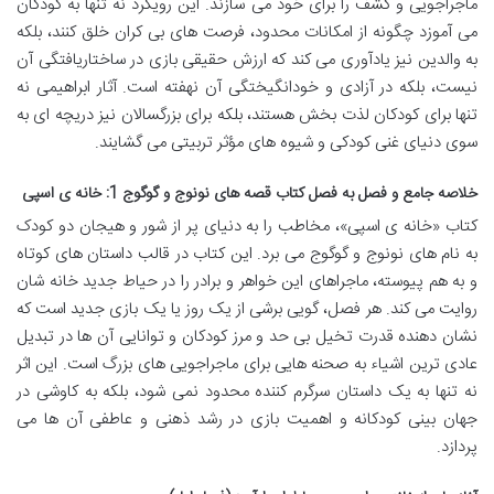
ماجراجویی و کشف را برای خود می سازند. این رویکرد نه تنها به کودکان
می آموزد چگونه از امکانات محدود، فرصت های بی کران خلق کنند، بلکه
به والدین نیز یادآوری می کند که ارزش حقیقی بازی در ساختاریافتگی آن
نیست، بلکه در آزادی و خودانگیختگی آن نهفته است. آثار ابراهیمی نه
تنها برای کودکان لذت بخش هستند، بلکه برای بزرگسالان نیز دریچه ای به
سوی دنیای غنی کودکی و شیوه های مؤثر تربیتی می گشایند.
خلاصه جامع و فصل به فصل کتاب قصه های نونوج و گوگوج 1: خانه ی اسپی
کتاب «خانه ی اسپی»، مخاطب را به دنیای پر از شور و هیجان دو کودک
به نام های نونوج و گوگوج می برد. این کتاب در قالب داستان های کوتاه
و به هم پیوسته، ماجراهای این خواهر و برادر را در حیاط جدید خانه شان
روایت می کند. هر فصل، گویی برشی از یک روز یا یک بازی جدید است که
نشان دهنده قدرت تخیل بی حد و مرز کودکان و توانایی آن ها در تبدیل
عادی ترین اشیاء به صحنه هایی برای ماجراجویی های بزرگ است. این اثر
نه تنها به یک داستان سرگرم کننده محدود نمی شود، بلکه به کاوشی در
جهان بینی کودکانه و اهمیت بازی در رشد ذهنی و عاطفی آن ها می
پردازد.