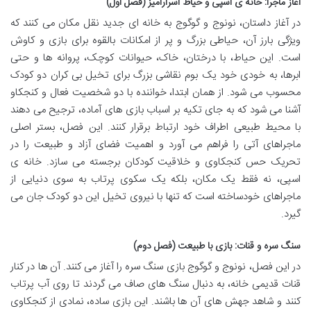
آغاز ماجرا: خانه ی اسپی و حیاط اسرارآمیز (فصل اول)
در آغاز داستان، نونوج و گوگوج به خانه ای جدید نقل مکان می کنند که
ویژگی بارز آن، حیاطی بزرگ و پر از امکانات بالقوه برای بازی و کاوش
است. این حیاط، با درختان، خاک، حیوانات کوچک، پروانه ها و حتی
ابرها، به خودی خود یک بوم نقاشی بزرگ برای تخیل بی کران دو کودک
محسوب می شود. از همان ابتدا، خواننده با دو شخصیت فعال و کنجکاو
آشنا می شود که به جای تکیه بر اسباب بازی های آماده، ترجیح می دهند
با محیط طبیعی اطراف خود ارتباط برقرار کنند. این فصل، بستر اصلی
ماجراهای آتی را فراهم می آورد و اهمیت فضای آزاد و طبیعت را در
تحریک حس کنجکاوی و خلاقیت کودکان برجسته می سازد. خانه ی
اسپی، نه فقط یک مکان، بلکه یک سکوی پرتاب به سوی دنیایی از
ماجراهای خودساخته است که تنها با نیروی تخیل این دو کودک جان می
گیرد.
سنگ سره و قنات: بازی با طبیعت (فصل دوم)
در این فصل، نونوج و گوگوج بازی سنگ سره را آغاز می کنند. آن ها در کنار
قنات قدیمی خانه، به دنبال سنگ های صاف می گردند تا روی آب پرتاب
کنند و شاهد جهش های آن ها باشند. این بازی ساده، نمادی از کنجکاوی