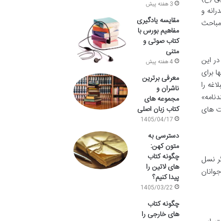
3 هفته پیش
رانه و
مقایسه یادگیری
 مباحث
مفاهیم بورس با
کتاب صوتی و
متنی
در این
4 هفته پیش
ا برای
معرفی برترین
اغه را
ناشران و
دنامه»
مجموعه های
مت های
کتاب زبان اصلی
1405/04/17
دسترسی به
متون کهن:
چگونه کتاب
ر نسل
های لاتین را
 و جوانان
پیدا کنیم؟
1405/03/22
چگونه کتاب
های خارجی را