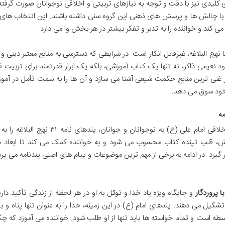
ی کلیدی نیز با دقت و توجه به نیازهای تربیتی و اخلاقی نوجوانان صورت گرفت
 با چالش ها و پرسش های ذهنی این گروه سنی داشته باشند. این انتخاب های
کند و خواننده را به تدبر و تفکر بیشتر در هر بخش وا می دارد.
هج البلاغه، غیرقابل انکار است. در شرایطی که دسترسی به منابع معتبر دینی و
 نعیمی ذاکر، نه تنها یک کتاب آموزشی، بلکه یک ابزار قدرتمند برای تربیت 
ز غنی ترین منابع حکمت شیعی آشنا می سازد و آن ها را به سمت تأمل در آمو
خود سوق می دهد.
کتاب «پندنامه» با هدف ارائه آموزه های تربیتی و اخلاقی امام علی (ع) به نوجوانان و جوانان، پن
، قلب تپنده کتاب محسوب می شود و به خواننده کمک می کند تا ابعاد 
گیرد. در ادامه به برخی از مهم ترین موضوعات و پیام های اصلی پندنامه می پردا
 پروردگار
و جایگاه ویژه یاد خدا و توکل به او در هر لحظه از زندگی تأکید دارن
کیل می دهند. پندهای امام (ع) در این زمینه، خدا را به عنوان تنها پناه و 
سطه است و تمام خواسته ها باید تنها از او طلب شود. خواننده می آموزد که چگ