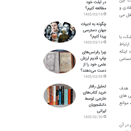
ت. این
در تبلت خود
قادی و
مطالعه کنیم؟
تقل می
1405/03/16
چگونه به ادبیات
جهان دسترسی
پیدا کنیم؟
شک، با
1405/03/10
ارتباط
 اینکه
چرا رفرنس‌های
چاپ قدیم ارزش
 حساس
علمی خود را از
دست می‌دهند؟
1405/03/05
تحلیل رفتار
 است. هدف
خرید کتاب‌های
گی های
خارجی توسط
 موانع
دانشجویان
ایرانی
1405/02/30
 در آن