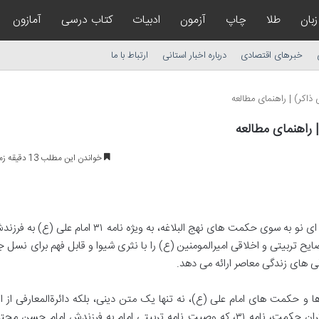
زبان
طلا
چاپ
آزمون
ادبیات
کتاب درسی
آمازون
خبرهای اقتصادی
درباره اخبار استانی
ارتباط با ما
ذاکر) | راهنمای مطالعه
 راهنمای مطالعه
خواندن این مطلب 13 دقیقه زمان میبرد
کتاب «پندنامه» با ترجمه مقصود نعیمی ذاکر، دریچه ای نو به سوی حکمت های نهج البلاغه، به ویژه نامه ۱
ایح تربیتی و اخلاقی امیرالمومنین (ع) را با نثری شیوا و قابل فهم برای نسل ج
گی های زندگی معاصر ارائه می دهد.
ها و حکمت های امام علی (ع)، نه تنها یک متن دینی، بلکه دائرةالمعارفی از ا
اخلاق و حکمرانی است. در میان این اقیانوس بی کران حکمت، نامه ۳۱، که وصیت نامه تربیتی امام به فرزندش امام ح