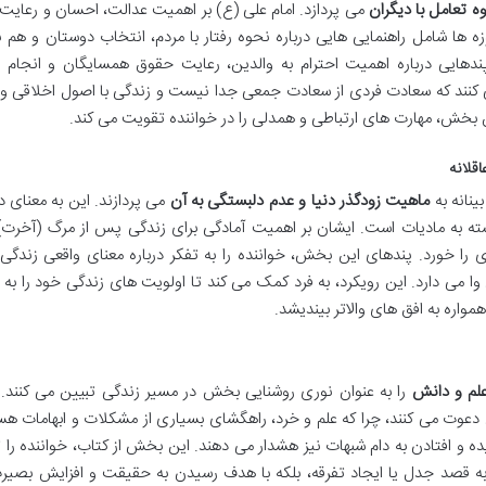
ه تعامل با دیگران
می پردازد. امام علی (ع) بر اهمیت عدالت، احسان و رعای
وزه ها شامل راهنمایی هایی درباره نحوه رفتار با مردم، انتخاب دوستان و هم 
دهایی درباره اهمیت احترام به والدین، رعایت حقوق همسایگان و انجام 
می کنند که سعادت فردی از سعادت جمعی جدا نیست و زندگی با اصول اخلاقی و 
بخش، مهارت های ارتباطی و همدلی را در خواننده تقویت می کند.
ینانه به
ماهیت زودگذر دنیا و عدم دلبستگی به آن
می پردازند. این به معنای د
ته به مادیات است. ایشان بر اهمیت آمادگی برای زندگی پس از مرگ (آخرت) 
ی را خورد. پندهای این بخش، خواننده را به تفکر درباره معنای واقعی زندگ
 می دارد. این رویکرد، به فرد کمک می کند تا اولویت های زندگی خود را به
همواره به افق های والاتر بیندیشد.
لم و دانش
را به عنوان نوری روشنایی بخش در مسیر زندگی تبیین می کنند. 
دعوت می کنند، چرا که علم و خرد، راهگشای بسیاری از مشکلات و ابهامات هست
 و افتادن به دام شبهات نیز هشدار می دهند. این بخش از کتاب، خواننده را
ه به قصد جدل یا ایجاد تفرقه، بلکه با هدف رسیدن به حقیقت و افزایش بصیر