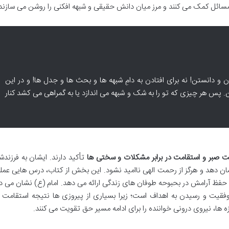
سائل کمک می کنند و مرز میان دانش حقیقی و شبهه افکنی را روشن می سازند
 دانستن! نه برای افتادن به دامِ شبهه ها و بحث ها و جدل ها! و در این
ن. پس هر چیزی که تو را به شک و شبهه می اندازد یا به گمراهی می کشد کنار
ت صبر و استقامت در برابر مشکلات و سختی ها
تأکید دارند. ایشان به فرزند
نشان دهد و هرگز از رحمت الهی ناامید نشود. این بخش از کتاب، درس هایی عمل
 حفظ آرامش در بحبوحه طوفان های زندگی ارائه می دهد. امام (ع) نشان می د
فقیت و رسیدن به اهداف است؛ زیرا بسیاری از پیروزی ها نتیجه استقامت در
 ها، نیروی درونی خواننده را برای ادامه مسیر حق تقویت می کنند.