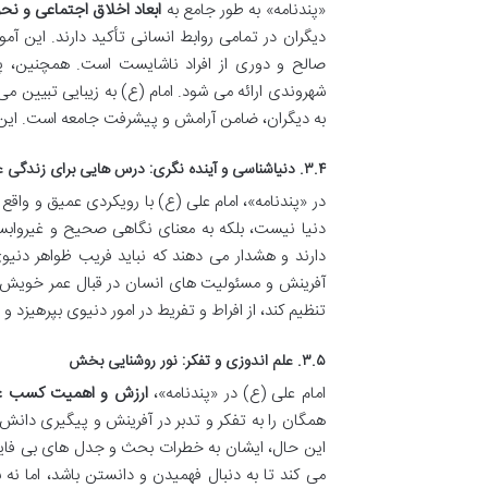
«پندنامه» به طور جامع به
ابعاد اخلاق اجتماعی و نحو
دیگران در تمامی روابط انسانی تأکید دارند. این آم
صالح و دوری از افراد ناشایست است. همچنین، پن
شهروندی ارائه می شود. امام (ع) به زیبایی تبیین 
به دیگران، ضامن آرامش و پیشرفت جامعه است. این 
۳.۴. دنیاشناسی و آینده نگری: درس هایی برای زندگی عاقلانه
در «پندنامه»، امام علی (ع) با رویکردی عمیق و واقع ب
دنیا نیست، بلکه به معنای نگاهی صحیح و غیروابس
دارند و هشدار می دهند که نباید فریب ظواهر دنیو
آفرینش و مسئولیت های انسان در قبال عمر خویش وا
تنظیم کند، از افراط و تفریط در امور دنیوی بپرهیزد و 
۳.۵. علم اندوزی و تفکر: نور روشنایی بخش
امام علی (ع) در «پندنامه»،
ارزش و اهمیت کسب ع
همگان را به تفکر و تدبر در آفرینش و پیگیری دانش 
این حال، ایشان به خطرات بحث و جدل های بی فایده
می کند تا به دنبال فهمیدن و دانستن باشد، اما ن