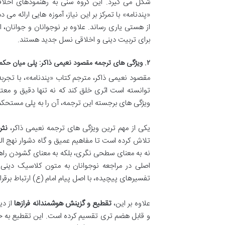
شکل می گیرد. این گروه سنی به رهنمودهای اخلاقی،
«پندنامه» با تمرکز بر این نیاز، آموزه هایی ارائه
از هستی یاری رساند. علاوه بر نوجوانان و جوانان، 
برای تربیت دینی و اخلاقی نسل جدید هستند.
۲. ویژگی های ترجمه مقصود نعیمی ذاکر: پلی میان حکمت کهن و نسل نو
مقصود نعیمی ذاکر، مترجم کتاب «پندنامه»، با تجربه
توانسته است اثری خلق کند که نه تنها دقیق و معتب
ویژگی های برجسته این ترجمه، آن را به پلی مستحکم
یکی از مهم ترین ویژگی های ترجمه نعیمی ذاکر،
نثر
تلاش کرده است تا مفاهیم عمیق و گاه دشوار نهج البل
نه به معنای سطحی نگری، بلکه به معنای گشودن راهی 
اصلی در مراجعه نوجوانان به متون کلاسیک دینی ا
تفسیرهای پیچیده، با اصل پیام امام (ع) ارتباط برقرار
علاوه بر این،
تقطیع و گزینش هوشمندانه فرازها
و قابل هضم تری تقسیم کرده است. این تقطیع به خ