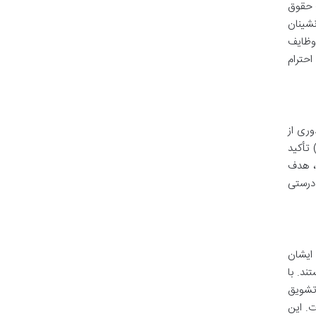
ت حقوق
نشینان
وظایف
احترام
وری از
تأکید
ی، هدف
 درستی
ایشان
ند. با
 تشویق
ت. این