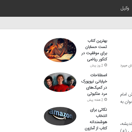
وکیل
بهترین کتاب
تست حسابان
برای موفقیت در
کنکور ریاضی
2 روز پیش
اصطلاحات
خیابانی نیویورک
در کمیک‌های
مرد عنکبوتی
۳ امام علی (ع) به فرزندش امام
2 هفته پیش
وان به
نکاتی برای
انتخاب
هوشمندانه
ندیشه،
کتاب از آمازون
سن مجتبی (ع)