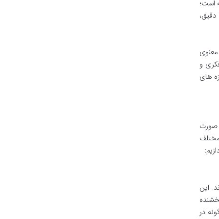
ه است؛
 دقیق،
 معنوی
فکری و
زه های
دهای نامه ۳۱ نهج البلاغه را به صورت
مختلف
زیم:
د. این
بخشنده
ونه در