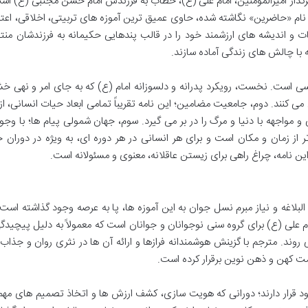
 تأثیرگذار امیرالمومنین، امام علی (ع)، خطاب به فرزندش امام حسن مجتبی (ع) اس
 نام «حاضرین» نگاشته شده، حاوی عمیق ترین آموزه های تربیتی، اخلاقی، اعت
ت و اندیشه های ارزشمند خود را در قالب پندهایی حکیمانه به فرزندشان من
ه با چالش های زندگی آماده سازند.
ررسی است. نخست، رویکرد پدرانه و دلسوزانه امام (ع) که به جای امر و نهی خ
می کنند. دوم، جامعیت مضامین؛ این نامه تقریباً تمامی ابعاد حیات انسانی، از 
 مواجهه با دنیا و مرگ را در بر می گیرد. سوم، جهان شمولی پیام ها؛ با وجود
 از زمان و مکان است و برای هر انسانی در هر دوره ای، به ویژه در دوران
ین نامه، چراغ راهی برای زیستن عاقلانه، معنوی و مسئولانه است.
ندنامه» با درک عمیق از اهمیت نامه ۳۱ نهج البلاغه و نیاز مبرم نسل جوان به این آموزه ها، پا به عرصه وجود گذاشته
لی (ع) برای گروه سنی نوجوانان و جوانان است که معمولاً به دلیل پیچید
روند. مترجم با گزینش هوشمندانه فرازها و ارائه آن ها در نثری روان و جذاب،
مت کهن و ذهن نوین برقرار کرده است.
د قرار دارند؛ دورانی که هویت سازی، کشف ارزش ها و اتخاذ تصمیم های مهم