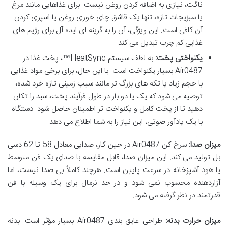
ناگت، نیازی به اضافه کردن روغن نیست. برای غذاهایی مانند مرغ
یا سبزیجات تازه، تنها یک قاشق چای خوری روغن یا اسپری کردن
آن کافی است. این ویژگی، آن را به گزینه ای ایده آل برای رژیم های
غذایی کم چرب تبدیل می کند.
یکنواختی پخت:
به لطف سیستم HeatSync™، پخت غذا در
Air0487 بسیار یکنواخت است. با این حال، برای برخی مواد غذایی
با حجم زیاد یا تکه های بزرگ تر مانند سیب زمینی تازه خرد شده،
توصیه می شود که یک یا دو بار در طول فرآیند پخت، سبد را تکان
دهید تا از پخت کامل و یکنواخت تر اطمینان حاصل شود. دستگاه
با یک یادآور صوتی، این نیاز را به شما اطلاع می دهد.
میزان صدا:
سرخ کن Air0487 در حین کار، صدایی معادل 58 تا 62 دسی
بل تولید می کند. این میزان صدا، قابل مقایسه با صدای یک فن متوسط
یا هود آشپزخانه در سرعت پایین است. هرچند کاملاً بی صدا نیست، اما
آزاردهنده محسوب نمی شود و در حد نرمال برای یک وسیله با فن
قدرتمند در نظر گرفته می شود.
میزان حرارت بدنه:
طراحی عایق بندی Air0487 بسیار مؤثر است. بدنه