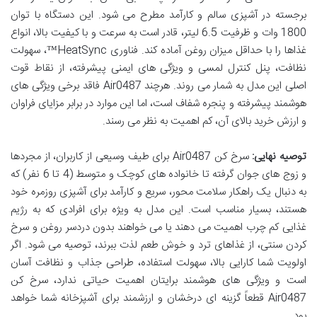
برجسته در آشپزی سالم و کارآمد مطرح می شود. این دستگاه با توان
1800 وات و ظرفیت 6.5 لیتر، قادر است به سرعت و با کیفیت بالا، انواع
غذاها را با حداقل میزان روغن آماده کند. فناوری HeatSync™، سهولت
نظافت، پنل کنترل لمسی و ویژگی های ایمنی پیشرفته، از نقاط قوت
اصلی این مدل به شمار می روند. هرچند Air0487 فاقد برخی ویژگی های
هوشمند پیشرفته و پنجره شفاف است، اما این موارد در برابر مزایای فراوان
و ارزش خرید بالای آن، کم اهمیت به نظر می رسند.
توصیه نهایی:
سرخ کن Air0487 برای طیف وسیعی از کاربران، از مجردها
و زوج های جوان گرفته تا خانواده های کوچک و متوسط (4 تا 6 نفر) که
به دنبال یک راهکار سلامت محور، سریع و کارآمد برای آشپزی روزمره خود
هستند، بسیار مناسب است. این مدل به ویژه برای افرادی که به رژیم
غذایی کم چرب اهمیت می دهند یا می خواهند بدون دردسر روغن و سرخ
کردن سنتی، از غذاهای ترد و خوش طعم لذت ببرند، توصیه می شود. اگر
اولویت شما کارایی بالا، سهولت استفاده، طراحی جذاب و نظافت آسان
است و ویژگی های هوشمند برایتان اهمیت حیاتی ندارد، سرخ کن
Air0487 قطعاً گزینه ای درخشان و ارزشمند برای آشپزخانه شما خواهد
بود.