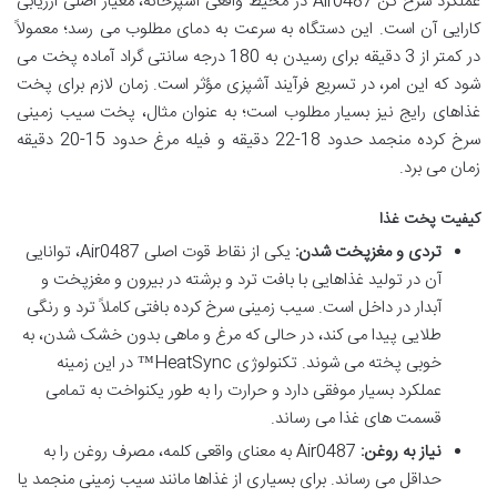
عملکرد سرخ کن Air0487 در محیط واقعی آشپزخانه، معیار اصلی ارزیابی
کارایی آن است. این دستگاه به سرعت به دمای مطلوب می رسد؛ معمولاً
در کمتر از 3 دقیقه برای رسیدن به 180 درجه سانتی گراد آماده پخت می
شود که این امر، در تسریع فرآیند آشپزی مؤثر است. زمان لازم برای پخت
غذاهای رایج نیز بسیار مطلوب است؛ به عنوان مثال، پخت سیب زمینی
سرخ کرده منجمد حدود 18-22 دقیقه و فیله مرغ حدود 15-20 دقیقه
زمان می برد.
کیفیت پخت غذا
تردی و مغزپخت شدن:
یکی از نقاط قوت اصلی Air0487، توانایی
آن در تولید غذاهایی با بافت ترد و برشته در بیرون و مغزپخت و
آبدار در داخل است. سیب زمینی سرخ کرده بافتی کاملاً ترد و رنگی
طلایی پیدا می کند، در حالی که مرغ و ماهی بدون خشک شدن، به
خوبی پخته می شوند. تکنولوژی HeatSync™ در این زمینه
عملکرد بسیار موفقی دارد و حرارت را به طور یکنواخت به تمامی
قسمت های غذا می رساند.
نیاز به روغن:
Air0487 به معنای واقعی کلمه، مصرف روغن را به
حداقل می رساند. برای بسیاری از غذاها مانند سیب زمینی منجمد یا