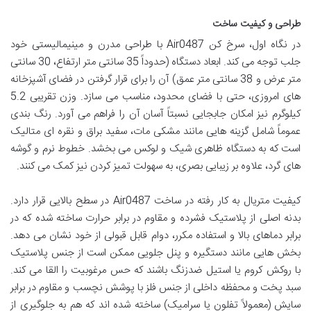
طراحی و کیفیت ساخت
در نگاه اول، سرخ کن Air0487 با طراحی مدرن و مینیمالیستی خود
جلب توجه می کند. ابعاد دستگاه (حدوداً 35 سانتی متر ارتفاع، 30 سانتی
متر عرض و 38 سانتی متر عمق) آن را برای قرار گرفتن در فضای آشپزخانه
های امروزی، حتی با فضای محدود، مناسب می سازد. وزن تقریبی 5.2
کیلوگرم نیز امکان جابجایی نسبتاً آسان آن را فراهم می آورد. رنگ بندی
عموماً شامل گزینه هایی مانند مشکی مات، سفید براق و نقره ای متالیک
است که به دستگاه ظاهری شیک و لوکس می بخشد. خطوط نرم و گوشه
های گرد، علاوه بر زیبایی بصری، به سهولت تمیز کردن نیز کمک می کنند.
کیفیت متریال به کار رفته در ساخت Air0487 در سطح بالایی قرار دارد.
بدنه اصلی از پلاستیک فشرده و مقاوم در برابر حرارت ساخته شده که در
برابر دماهای بالا و استفاده مکرر، دوام قابل قبولی از خود نشان می دهد.
بخش هایی مانند دستگیره و پنل جلویی ممکن است از جنس پلاستیک
با روکش کروم یا استیل ضدزنگ باشند که حس مرغوبیت را القا می کند.
سبد پخت و محفظه داخلی از جنس فلز با پوشش نچسب و مقاوم در برابر
سایش (معمولاً تفلون یا سرامیک) ساخته شده اند که هم به جلوگیری از