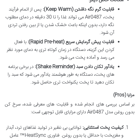
امکانات خاص دیگر:
قابلیت گرم نگه داشتن (Keep Warm):
پس از اتمام فرآیند
پخت، Air0487 می تواند غذا را تا 30 دقیقه در دمای مطلوب
نگه دارد، بدون اینکه باعث خشک شدن یا از بین رفتن تردی
آن شود.
قابلیت پیش گرمایش سریع (Rapid Pre-heat):
با فعال
کردن این گزینه، دستگاه در زمان کوتاه تری به دمای مورد نظر
می رسد و آماده پخت می شود.
یادآور تکان دادن سبد (Shake Reminder):
در برخی برنامه
های پخت، دستگاه به طور هوشمند یادآور می شود که سبد را
تکان دهید تا پخت یکنواخت تری حاصل شود.
مزایا (Pros)
بر اساس بررسی های انجام شده و قابلیت های معرفی شده، سرخ کن
بدون روغن مدل Air0487 دارای مزایای قابل توجهی است:
کیفیت پخت استثنایی:
توانایی بی نظیر در تولید غذاهای ترد، آبدار
و مغزپخت با حداقل یا بدون روغن. فناوری HeatSync™ عامل