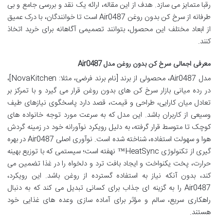
رقبا متمایز می سازد. هدف از این مقاله، ارائه یک نقد و بررسی جامع و بی
طرفانه از سرخ کن بدون روغن Air0487 است تا خوانندگان، با درک عمیق
از ابعاد مختلف این محصول، بتوانند تصمیمی آگاهانه برای خرید اتخاذ
کنند.
معرفی اجمالی سرخ کن بدون روغن مدل Air0487
مدل Air0487، محصولی از برند [نام برند فرضی، مثلا: NovaKitchen]،
در رده میانی بازار سرخ کن های بدون روغن قرار می گیرد و با تمرکز بر
تعادل میان کارایی، طراحی و قیمت، قصد دارد پاسخگوی نیازهای طیف
وسیعی از کاربران باشد. این مدل که به سرعت مورد توجه خانواده های
کوچک تا متوسط قرار گرفته، به دلیل رویکرد نوآورانه خود در زمینه گردش
هوا و سهولت استفاده، شناخته شده است. نوآوری اصلی Air0487 در بهره
گیری از تکنولوژی HeatSync™ نهفته است؛ سیستمی که با توزیع بهینه
حرارت، پخت یکنواخت و ایجاد بافت ترد و دلخواه را در غذا تضمین می
کند، بدون آنکه نیاز به استفاده گسترده از روغن باشد. این رویکرد،
Air0487 را به گزینه ای جذاب برای کسانی تبدیل می کند که به دنبال
راهکاری سریع، سالم و مؤثر برای آماده سازی وعده های غذایی خود
هستند.