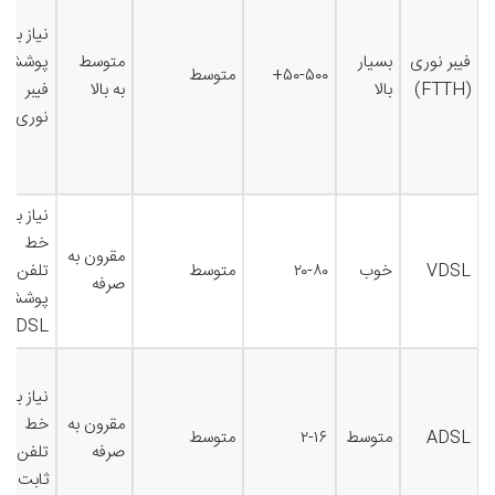
نیاز به
فیبر نوری
بسیار
متوسط
پوشش
۵۰-۵۰۰+
متوسط
(FTTH)
بالا
به بالا
فیبر
نوری
نیاز به
خط
مقرون به
VDSL
خوب
۲۰-۸۰
متوسط
تلفن و
صرفه
پوشش
VDSL
نیاز به
مقرون به
خط
ADSL
متوسط
۲-۱۶
متوسط
صرفه
تلفن
ثابت