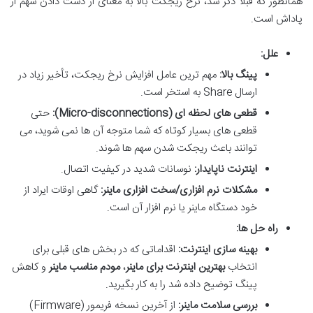
همانطور که قبلاً ذکر شد، نرخ ریجکت بالا به معنای از دست دادن سهم از
پاداش است.
علل:
پینگ بالا:
مهم ترین عامل افزایش نرخ ریجکت، تأخیر زیاد در
ارسال Share به استخر است.
قطعی های لحظه ای (Micro-disconnections):
حتی
قطعی های بسیار کوتاه که شما متوجه آن ها نمی شوید، می
توانند باعث ریجکت شدن سهم ها شوند.
اینترنت ناپایدار:
نوسانات شدید در کیفیت اتصال.
مشکلات نرم افزاری/سخت افزاری ماینر:
گاهی اوقات ایراد از
خود دستگاه ماینر یا نرم افزار آن است.
راه حل ها:
بهینه سازی اینترنت:
اقداماتی که در بخش های قبلی برای
انتخاب
بهترین اینترنت برای ماینر
،
مودم مناسب ماینر
و کاهش
پینگ توضیح داده شد را به کار بگیرید.
بررسی سلامت ماینر:
از آخرین نسخه فریمور (Firmware)