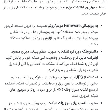
برای دستیابی به حداکثر راندمان و پایداری در عملیات ماینینگ، فراتر از
انتخاب
بهترین اینترنت برای ماینر
و مودم، رعایت نکات تکمیلی زیر نیز
حائز اهمیت است:
به روزرسانی Firmware مودم/روتر:
همیشه از آخرین نسخه فریمور
مودم و روتر خود استفاده کنید. به روزرسانی ها می توانند شامل
بهبودهای امنیتی، رفع باگ ها و افزایش پایداری عملکرد دستگاه
باشند.
مانیتورینگ دوره ای شبکه:
به صورت منظم پینگ،
میزان مصرف
اینترنت ماینر
، نرخ ریجکت و وضعیت کلی شبکه خود را پایش کنید.
این کار به شما کمک می کند تا مشکلات احتمالی را قبل از تبدیل
شدن به بحران، شناسایی و رفع کنید.
استفاده از UPS برای مودم و روتر:
برای جلوگیری از قطعی های
ناشی از نوسانات یا قطع برق و محافظت از تجهیزات شبکه، استفاده
از منبع تغذیه بدون وقفه (UPS) برای مودم، روتر و سوییچ های
شبکه ضروری است.
محیط مناسب برای تجهیزات شبکه:
مودم، روتر و سوییچ ها را در
محیطی خنک، خشک و عاری از گرد و غبار قرار دهید. گرمای بیش از