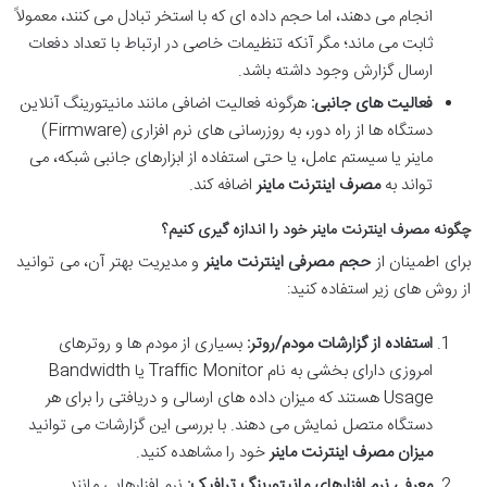
انجام می دهند، اما حجم داده ای که با استخر تبادل می کنند، معمولاً
ثابت می ماند؛ مگر آنکه تنظیمات خاصی در ارتباط با تعداد دفعات
ارسال گزارش وجود داشته باشد.
فعالیت های جانبی:
هرگونه فعالیت اضافی مانند مانیتورینگ آنلاین
دستگاه ها از راه دور، به روزرسانی های نرم افزاری (Firmware)
ماینر یا سیستم عامل، یا حتی استفاده از ابزارهای جانبی شبکه، می
تواند به
مصرف اینترنت ماینر
اضافه کند.
چگونه مصرف اینترنت ماینر خود را اندازه گیری کنیم؟
برای اطمینان از
حجم مصرفی اینترنت ماینر
و مدیریت بهتر آن، می توانید
از روش های زیر استفاده کنید:
استفاده از گزارشات مودم/روتر:
بسیاری از مودم ها و روترهای
امروزی دارای بخشی به نام Traffic Monitor یا Bandwidth
Usage هستند که میزان داده های ارسالی و دریافتی را برای هر
دستگاه متصل نمایش می دهند. با بررسی این گزارشات می توانید
میزان مصرف اینترنت ماینر
خود را مشاهده کنید.
معرفی نرم افزارهای مانیتورینگ ترافیک:
نرم افزارهایی مانند