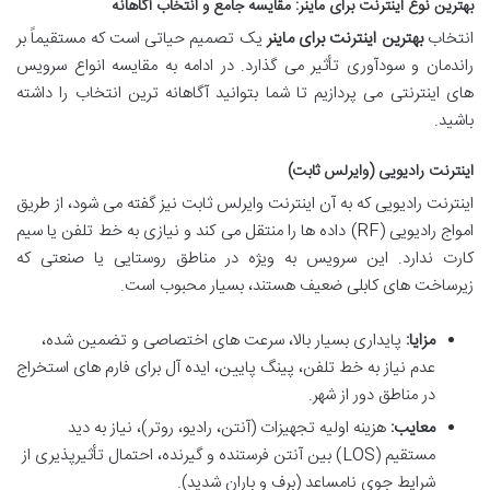
بهترین نوع اینترنت برای ماینر: مقایسه جامع و انتخاب آگاهانه
انتخاب
بهترین اینترنت برای ماینر
یک تصمیم حیاتی است که مستقیماً بر
راندمان و سودآوری تأثیر می گذارد. در ادامه به مقایسه انواع سرویس
های اینترنتی می پردازیم تا شما بتوانید آگاهانه ترین انتخاب را داشته
باشید.
اینترنت رادیویی (وایرلس ثابت)
اینترنت رادیویی که به آن اینترنت وایرلس ثابت نیز گفته می شود، از طریق
امواج رادیویی (RF) داده ها را منتقل می کند و نیازی به خط تلفن یا سیم
کارت ندارد. این سرویس به ویژه در مناطق روستایی یا صنعتی که
زیرساخت های کابلی ضعیف هستند، بسیار محبوب است.
مزایا:
پایداری بسیار بالا، سرعت های اختصاصی و تضمین شده،
عدم نیاز به خط تلفن، پینگ پایین، ایده آل برای فارم های استخراج
در مناطق دور از شهر.
معایب:
هزینه اولیه تجهیزات (آنتن، رادیو، روتر)، نیاز به دید
مستقیم (LOS) بین آنتن فرستنده و گیرنده، احتمال تأثیرپذیری از
شرایط جوی نامساعد (برف و باران شدید).