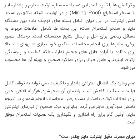
و تراکنش ها را تأیید کنند. این عملیات، مستلزم ارتباط مداوم و پایدار ماینر
با استخر استخراج (Mining Pool) و در نهایت، شبکه بلاکچین است.
نقش اینترنت در این میان، تبادل بسته های کوچک داده بین دستگاه
ماینر و استخر استخراج است؛ این بسته ها شامل اطلاعات مربوط به
مسائل ریاضی برای حل و ارسال نتایج محاسبات است. برخلاف تصور
برخی، ماینرها برای انجام محاسبات سنگین خود نیازی به پهنای باند بالا
برای دانلود یا آپلود فایل های حجیم ندارند، بلکه کیفیت و پیوستگی
ارتباط اینترنتی، عامل حیاتی برای عملکرد صحیح و بهینه آن ها محسوب
می شود.
عدم وجود یک اتصال اینترنتی پایدار و با کیفیت، می تواند به توقف کامل
فرآیند ماینینگ یا کاهش شدید راندمان آن منجر شود. هرگونه قطعی، حتی
برای لحظات کوتاه، باعث از دست رفتن محاسبات انجام شده و در نتیجه
کاهش سودآوری ماینر می گردد. بنابراین، درک صحیح از نیازهای اینترنتی
ماینر، اولین گام برای راه اندازی و نگهداری یک عملیات استخراج موفق
است.
میزان مصرف دقیق اینترنت ماینر چقدر است؟