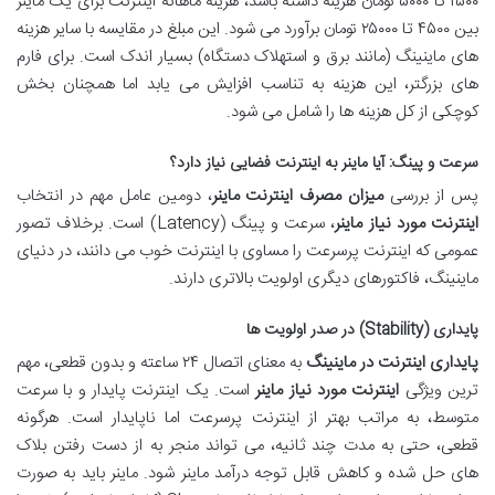
۱۵۰۰ تا ۵۰۰۰ تومان هزینه داشته باشد، هزینه ماهانه اینترنت برای یک ماینر
بین ۴۵۰۰ تا ۲۵۰۰۰ تومان برآورد می شود. این مبلغ در مقایسه با سایر هزینه
های ماینینگ (مانند برق و استهلاک دستگاه) بسیار اندک است. برای فارم
های بزرگتر، این هزینه به تناسب افزایش می یابد اما همچنان بخش
کوچکی از کل هزینه ها را شامل می شود.
سرعت و پینگ: آیا ماینر به اینترنت فضایی نیاز دارد؟
پس از بررسی
میزان مصرف اینترنت ماینر
، دومین عامل مهم در انتخاب
اینترنت مورد نیاز ماینر
، سرعت و پینگ (Latency) است. برخلاف تصور
عمومی که اینترنت پرسرعت را مساوی با اینترنت خوب می دانند، در دنیای
ماینینگ، فاکتورهای دیگری اولویت بالاتری دارند.
پایداری (Stability) در صدر اولویت ها
پایداری اینترنت در ماینینگ
به معنای اتصال ۲۴ ساعته و بدون قطعی، مهم
ترین ویژگی
اینترنت مورد نیاز ماینر
است. یک اینترنت پایدار و با سرعت
متوسط، به مراتب بهتر از اینترنت پرسرعت اما ناپایدار است. هرگونه
قطعی، حتی به مدت چند ثانیه، می تواند منجر به از دست رفتن بلاک
های حل شده و کاهش قابل توجه درآمد ماینر شود. ماینر باید به صورت