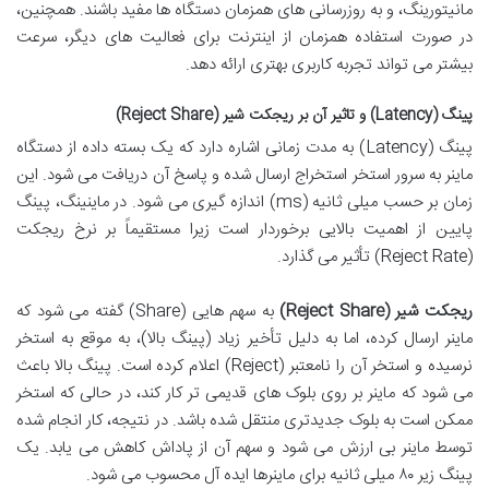
مانیتورینگ، و به روزرسانی های همزمان دستگاه ها مفید باشند. همچنین،
در صورت استفاده همزمان از اینترنت برای فعالیت های دیگر، سرعت
بیشتر می تواند تجربه کاربری بهتری ارائه دهد.
پینگ (Latency) و تاثیر آن بر ریجکت شیر (Reject Share)
پینگ (Latency) به مدت زمانی اشاره دارد که یک بسته داده از دستگاه
ماینر به سرور استخر استخراج ارسال شده و پاسخ آن دریافت می شود. این
زمان بر حسب میلی ثانیه (ms) اندازه گیری می شود. در ماینینگ، پینگ
پایین از اهمیت بالایی برخوردار است زیرا مستقیماً بر نرخ ریجکت
(Reject Rate) تأثیر می گذارد.
ریجکت شیر (Reject Share)
به سهم هایی (Share) گفته می شود که
ماینر ارسال کرده، اما به دلیل تأخیر زیاد (پینگ بالا)، به موقع به استخر
نرسیده و استخر آن را نامعتبر (Reject) اعلام کرده است. پینگ بالا باعث
می شود که ماینر بر روی بلوک های قدیمی تر کار کند، در حالی که استخر
ممکن است به بلوک جدیدتری منتقل شده باشد. در نتیجه، کار انجام شده
توسط ماینر بی ارزش می شود و سهم آن از پاداش کاهش می یابد. یک
پینگ زیر ۸۰ میلی ثانیه برای ماینرها ایده آل محسوب می شود.