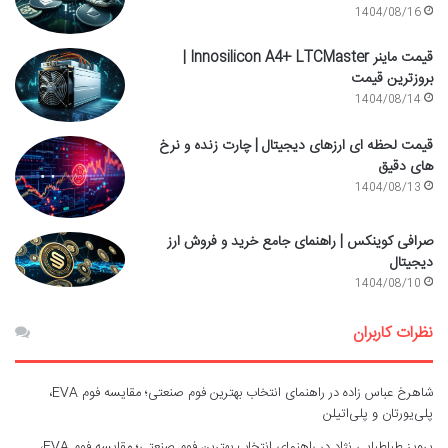
1404/08/16
قیمت ماینر Innosilicon A4+ LTCMaster |
بروزترین قیمت
1404/08/14
قیمت لحظه ای ارزهای دیجیتال | چارت زنده و نرخ
های دقیق
1404/08/13
صرافی کوینکس | راهنمای جامع خرید و فروش ارز
دیجیتال
1404/08/10
نظرات کاربران
شاهرخ عباس زاده
در
راهنمای انتخاب بهترین فوم صنعتی؛ مقایسه فوم EVA،
پلی‌یورتان و پلی‌اتیلن
پرویز طباطبایی نژاد
در
راهنمای انتخاب بهترین فوم صنعتی؛ مقایسه فوم EVA،