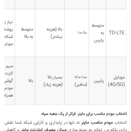
نیاز به
متوسط
بالا (هزینه
متوسط
پوشش
TD-LTE
به
۱۰-۸۰
بیشتر)
به بالا
شبکه
پایین
موبایل
سیم
کارت و
موبایل
۱۰-۱۰۰+
بسیار بالا
پایین
بالا
گوشی/
(4G/5G)
(متغیر)
(هزینه زیاد)
مودم
همراه
انتخاب مودم مناسب برای ماینر: فراتر از یک جعبه سیاه
انتخاب
مودم مناسب ماینر
نه تنها در پایداری و کارایی شبکه شما نقش
دارد، بلکه می تواند به بهینه سازی
میزان مصرف اینترنت ماینر
و کاهش