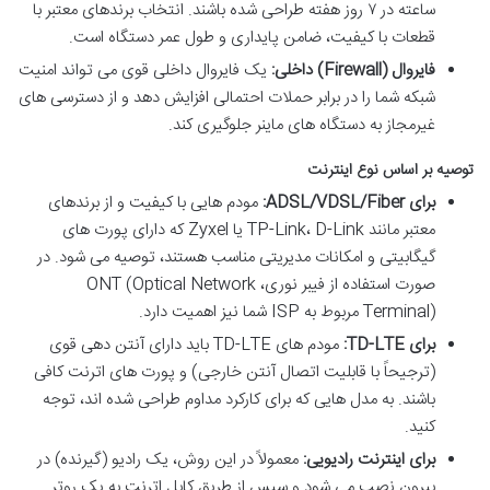
ساعته در ۷ روز هفته طراحی شده باشند. انتخاب برندهای معتبر با
قطعات با کیفیت، ضامن پایداری و طول عمر دستگاه است.
فایروال (Firewall) داخلی:
یک فایروال داخلی قوی می تواند امنیت
شبکه شما را در برابر حملات احتمالی افزایش دهد و از دسترسی های
غیرمجاز به دستگاه های ماینر جلوگیری کند.
توصیه بر اساس نوع اینترنت
برای ADSL/VDSL/Fiber:
مودم هایی با کیفیت و از برندهای
معتبر مانند TP-Link، D-Link یا Zyxel که دارای پورت های
گیگابیتی و امکانات مدیریتی مناسب هستند، توصیه می شود. در
صورت استفاده از فیبر نوری، ONT (Optical Network
Terminal) مربوط به ISP شما نیز اهمیت دارد.
برای TD-LTE:
مودم های TD-LTE باید دارای آنتن دهی قوی
(ترجیحاً با قابلیت اتصال آنتن خارجی) و پورت های اترنت کافی
باشند. به مدل هایی که برای کارکرد مداوم طراحی شده اند، توجه
کنید.
برای اینترنت رادیویی:
معمولاً در این روش، یک رادیو (گیرنده) در
بیرون نصب می شود و سپس از طریق کابل اترنت به یک روتر