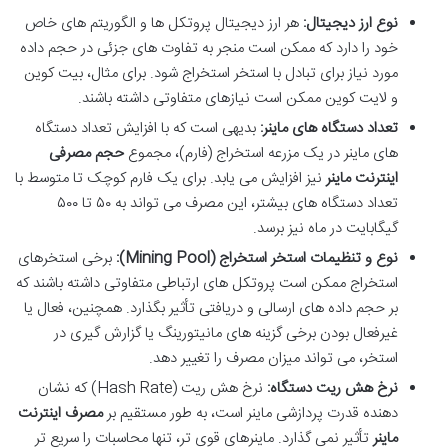
نوع ارز دیجیتال:
هر ارز دیجیتال پروتکل ها و الگوریتم های خاص
خود را دارد که ممکن است منجر به تفاوت های جزئی در حجم داده
مورد نیاز برای تبادل با استخر استخراج شود. برای مثال، بیت کوین
و لایت کوین ممکن است نیازهای متفاوتی داشته باشند.
تعداد دستگاه های ماینر:
بدیهی است که با افزایش تعداد دستگاه
های ماینر در یک مزرعه استخراج (فارم)، مجموع
حجم مصرفی
اینترنت ماینر
نیز افزایش می یابد. برای یک فارم کوچک تا متوسط با
تعداد دستگاه های بیشتر، این مصرف می تواند به ۵۰ تا ۵۰۰
گیگابایت در ماه نیز برسد.
نوع و تنظیمات استخر استخراج (Mining Pool):
برخی استخرهای
استخراج ممکن است پروتکل های ارتباطی متفاوتی داشته باشند که
بر حجم داده های ارسالی و دریافتی تأثیر بگذارد. همچنین، فعال یا
غیرفعال بودن برخی گزینه های مانیتورینگ یا گزارش گیری در
استخر، می تواند میزان مصرف را تغییر دهد.
نرخ هش ریت دستگاه:
نرخ هش ریت (Hash Rate) که نشان
دهنده قدرت پردازشی ماینر است، به طور مستقیم بر
مصرف اینترنت
ماینر
تأثیر نمی گذارد. ماینرهای قوی تر، تنها محاسبات را سریع تر