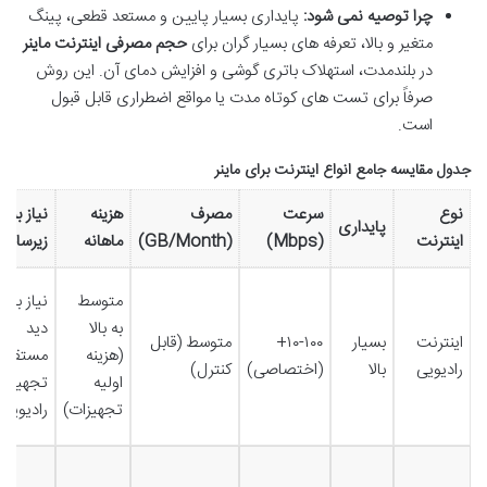
چرا توصیه نمی شود:
پایداری بسیار پایین و مستعد قطعی، پینگ
متغیر و بالا، تعرفه های بسیار گران برای
حجم مصرفی اینترنت ماینر
در بلندمدت، استهلاک باتری گوشی و افزایش دمای آن. این روش
صرفاً برای تست های کوتاه مدت یا مواقع اضطراری قابل قبول
است.
جدول مقایسه جامع انواع اینترنت برای ماینر
نوع
سرعت
مصرف
هزینه
نیاز به
پایداری
اینترنت
(Mbps)
(GB/Month)
ماهانه
زیرساخ
متوسط
نیاز به
به بالا
دید
اینترنت
بسیار
۱۰-۱۰۰+
متوسط (قابل
(هزینه
مستقیم،
رادیویی
بالا
(اختصاصی)
کنترل)
اولیه
تجهیزات
تجهیزات)
رادیویی