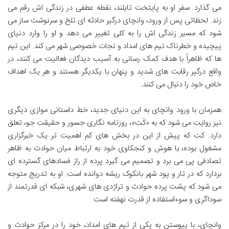
می گذارد. سفر او به پایتخت تایلند، نقطه عطفی در زندگی اش رقم می
زند. لحظاتی پس از ورود، وانچای درگیر حادثه ای تلخ و سرنوشت ساز می
شود که مسیر زندگی اش را به کلی تغییر می دهد و او را وارد دنیای
پیچیده و خطرناک تیم های امداد و نجات خصوصی شهر می کند. این تیم
ها که ظاهراً با هدف کمک رسانی به آسیب دیدگان فعالیت می کنند، در
واقع درگیر رقابت های شدید و پنهان با یکدیگر هستند و هر یک اهداف
خاص خود را دنبال می کنند.
همزمان با ورود وانچای به این دنیای جدید، خط داستانی موازی دیگری
نیز روایت می شود که به «کَت»، روزنامه نگاری جسور و حقیقت جو، تعلق
دارد. کت که پیش از این در بخش های کم اهمیت تر یک خبرگزاری
مشغول بوده، با هوش و کنجکاوی خود به ارتباط میان حوادث به ظاهر
تصادفی پی می برد و تصمیم می گیرد پرده از راز فسادهای گسترده ای
بردارد که در تار و پود شهر بانکوک ریشه دوانده است. او به تدریج متوجه
می شود که پشت پرده حوادث و تراژدی های شهری، شبکه ای قدرتمند از
سوداگری و سوءاستفاده از قدرت نهفته است.
وانچای، با پیوستن به یکی از تیم های امداد، خود را در مرکز حوادث و