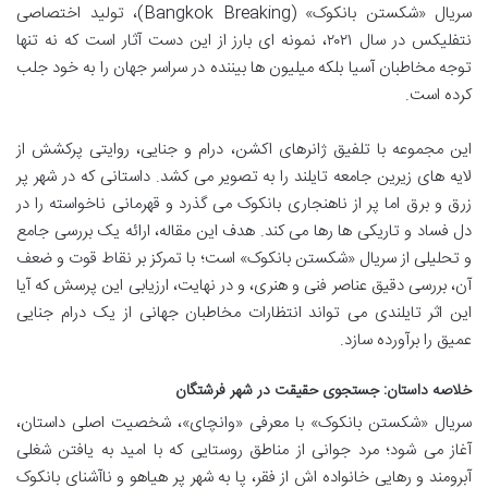
سریال «شکستن بانکوک» (Bangkok Breaking)، تولید اختصاصی
نتفلیکس در سال ۲۰۲۱، نمونه ای بارز از این دست آثار است که نه تنها
توجه مخاطبان آسیا بلکه میلیون ها بیننده در سراسر جهان را به خود جلب
کرده است.
این مجموعه با تلفیق ژانرهای اکشن، درام و جنایی، روایتی پرکشش از
لایه های زیرین جامعه تایلند را به تصویر می کشد. داستانی که در شهر پر
زرق و برق اما پر از ناهنجاری بانکوک می گذرد و قهرمانی ناخواسته را در
دل فساد و تاریکی ها رها می کند. هدف این مقاله، ارائه یک بررسی جامع
و تحلیلی از سریال «شکستن بانکوک» است؛ با تمرکز بر نقاط قوت و ضعف
آن، بررسی دقیق عناصر فنی و هنری، و در نهایت، ارزیابی این پرسش که آیا
این اثر تایلندی می تواند انتظارات مخاطبان جهانی از یک درام جنایی
عمیق را برآورده سازد.
خلاصه داستان: جستجوی حقیقت در شهر فرشتگان
سریال «شکستن بانکوک» با معرفی «وانچای»، شخصیت اصلی داستان،
آغاز می شود؛ مرد جوانی از مناطق روستایی که با امید به یافتن شغلی
آبرومند و رهایی خانواده اش از فقر، پا به شهر پر هیاهو و ناآشنای بانکوک