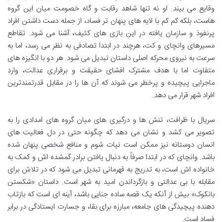
وقایع می بیند. او نه تنها شاهد رقابت و گاه خصومت میان این گروه
هاست، بلکه کم کم با لایه های پنهان تر فساد، از جمله دست داشتن افراد
پرنفوذ و سازمان یافته در این بازی های کثیف، آشنا می شود. تقاطع
مسیرهای وانچای و کت، هرچند در ابتدا تصادفی به نظر می رسد، اما به
سرعت به نیروی محرکه اصلی داستان تبدیل می شود. هر دو با انگیزه های
متفاوت اما با هدف مشترک افشای حقیقت و برقراری عدالت، وارد
ماجرایی پیچیده و پرخطر می شوند که آن ها را در مقابل قدرتمندترین
افراد شهر قرار می دهد.
سریال با ظرافت، تنش ها و درگیری های میان گروه های امدادی را به
تصویر می کشد و نشان می دهد که چگونه حتی در دل فعالیت های
انسان دوستانه نیز ممکن است نیات شوم و منافع شخصی پنهان شده
باشد. وانچای که در ابتدا صرفاً به دنبال یافتن برادر گمشده اش و کمک به
خانواده اش است، به تدریج به قهرمانی تبدیل می شود که در تلاش برای
مقابله با بی عدالتی و بازگرداندن امید به شهر است. داستان «شکستن
بانکوک» بیش از آنکه یک قصه ساده جنایی باشد، آینه ای است که بازتاب
دهنده پیچیدگی های جامعه، مبارزه برای بقا، و جسارت ایستادگی در برابر
فساد است.