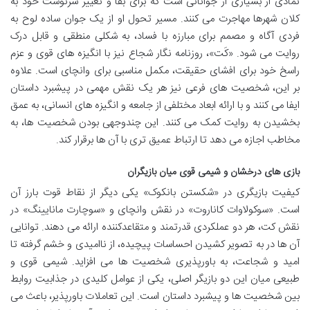
نمادی از بسیاری از جوانانی است که برای بقا و تغییر سرنوشت خود به
کلان شهرها مهاجرت می کنند. مسیر تحول او از یک جوان ساده لوح به
فردی آگاه و مصمم برای مبارزه با فساد، به شکلی منطقی و قابل درک
روایت می شود. «کَت»، روزنامه نگار شجاع نیز با انگیزه های قوی و عزم
راسخ خود برای افشای حقیقت، مکمل مناسبی برای وانچای است. علاوه
بر این، شخصیت های فرعی نیز هر یک نقش مهمی در پیشبرد داستان
ایفا می کنند و با ارائه ابعاد مختلفی از جامعه و انگیزه های انسانی، به عمق
بخشیدن به روایت کمک می کنند. این چندوجهی بودن شخصیت ها، به
مخاطب اجازه می دهد تا ارتباط عمیق تری با آن ها برقرار کند.
بازی های درخشان و شیمی قوی میان بازیگران
کیفیت بازیگری در «شکستن بانکوک» یکی دیگر از نقاط قوت بارز آن
است. «سوکولاوات کاناروت» در نقش وانچای و «سوچارت مانایینگ» در
نقش کت، هر دو عملکردی قدرتمند و متقاعدکننده ارائه می دهند. توانایی
آن ها در به تصویر کشیدن احساسات پیچیده، از ناامیدی و خشم گرفته تا
امید و شجاعت، به باورپذیری شخصیت ها می افزاید. شیمی قوی و
طبیعی میان این دو بازیگر اصلی، یکی از عوامل کلیدی در جذابیت روابط
بین شخصیت ها و پیشبرد داستان است. این تعاملات باورپذیر، باعث می