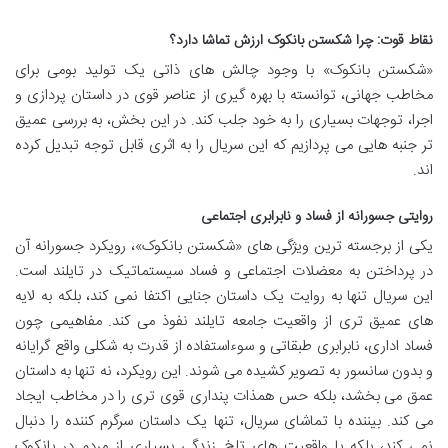
نقاط قوت: چرا شکستن بانکوک ارزش تماشا دارد؟
«شکستن بانکوک» با وجود چالش های ذاتی یک تولید بومی برای
مخاطب جهانی، توانسته با بهره گیری از عناصر قوی در داستان پردازی و
اجرا، توجهات بسیاری را به خود جلب کند. در این بخش، به بررسی عمیق
تر جنبه هایی می پردازیم که این سریال را به اثری قابل توجه تبدیل کرده
اند.
روایتی جسورانه از فساد و نابرابری اجتماعی
یکی از برجسته ترین ویژگی های «شکستن بانکوک»، رویکرد جسورانه آن
در پرداختن به معضلات اجتماعی و فساد سیستماتیک در تایلند است.
این سریال تنها به روایت یک داستان جنایی اکتفا نمی کند، بلکه به لایه
های عمیق تری از واقعیت جامعه تایلند نفوذ می کند. مفاهیمی چون
فساد اداری، نابرابری طبقاتی و سوءاستفاده از قدرت به شکلی واقع گرایانه
و بدون سانسور به تصویر کشیده می شوند. این رویکرد، نه تنها به داستان
عمق می بخشد، بلکه حس همذات پنداری قوی تری را در مخاطب ایجاد
می کند. بیننده با تماشای سریال، تنها یک داستان سرگرم کننده را دنبال
نمی کند، بلکه با واقعیت های تلخ زندگی بسیاری از مردم در بانکوک