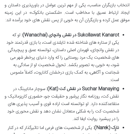
انتخاب بازیگران مناسب، یکی از مهم ترین عوامل در باورپذیری داستان و
ایجاد ارتباط عمیق با مخاطب است. «شکستن بانکوک» در این زمینه
موفق عمل کرده و بازیگران آن به خوبی از پس نقش های خود برآمده اند:
Sukollawat Kanarot در نقش وانچای (Wanachai):
او که
یکی از ستاره های شناخته شده تایلندی است، با بازی قدرتمند خود
در نقش وانچای، قهرمان اصلی داستان، توانسته عمق و پیچیدگی
های شخصیت یک مرد روستایی را که وارد دنیای پرخطر شهر می
شود، به خوبی به تصویر بکشد. تحول شخصیت او از سادگی به
شجاعت و آگاهی، به کمک بازی درخشان کاناروت، کاملاً ملموس
است.
Suchar Manaying در نقش کت (Kat):
سوچار مانایینگ در
نقش کت، روزنامه نگار پرشور و حقیقت جو، حضوری کاریزماتیک و
متقاعدکننده دارد. او توانسته است اراده قوی و آسیب پذیری های
شخصیت کت را به شکلی متعادل نشان دهد و نقش محوری خود
را در پیشبرد روایت ایفا کند.
نارِک (Narek):
یکی از شخصیت های فرعی اما تاثیرگذار که در کنار