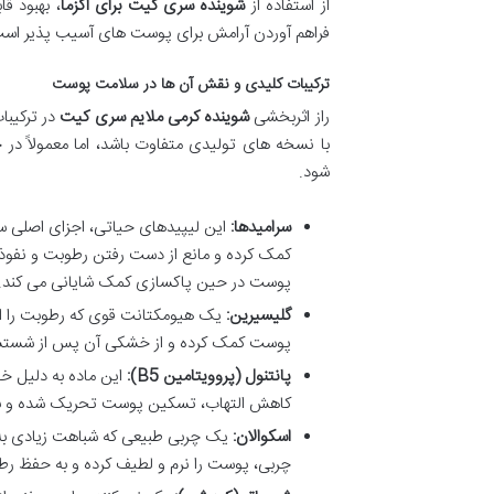
از استفاده از
شوینده سری کیت برای اگزما
، بهبود ق
فراهم آوردن آرامش برای پوست های آسیب پذیر اس
ترکیبات کلیدی و نقش آن ها در سلامت پوست
راز اثربخشی
شوینده کرمی ملایم سری کیت
در ترکیبا
با نسخه های تولیدی متفاوت باشد، اما معمولاً در 
شود.
سرامیدها:
این لیپیدهای حیاتی، اجزای اصلی 
کمک کرده و مانع از دست رفتن رطوبت و نفوذ 
پوست در حین پاکسازی کمک شایانی می کند.
گلیسیرین:
یک هیومکتانت قوی که رطوبت را از
پوست کمک کرده و از خشکی آن پس از شستشو
پانتنول (پروویتامین B5):
این ماده به دلیل خ
کاهش التهاب، تسکین پوست تحریک شده و بهبو
اسکوالان:
یک چربی طبیعی که شباهت زیادی به
چربی، پوست را نرم و لطیف کرده و به حفظ ر