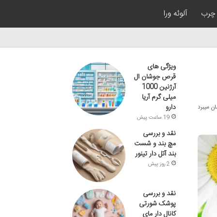
چرب
آلوئه ورا
ویژگی های
قرص جوشان ال
آرژنین 1000
میلی گرم آریا
دارو
19 ساعت پیش
نقد و بررسی
مچ بند و شست
بند آتل دار تینور
2 روز پیش
نقد و بررسی
پوشک شورتی
کانال دار مای