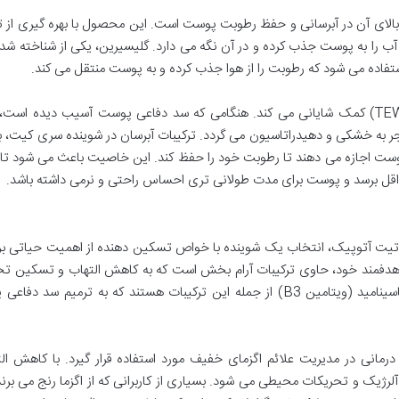
 بالای آن در آبرسانی و حفظ رطوبت پوست است. این محصول با بهره گیری از ت
 را به پوست جذب کرده و در آن نگه می دارد. گلیسیرین، یکی از شناخته شد
ستفاده می شود که رطوبت را از هوا جذب کرده و به پوست منتقل می کند.
این ویژگی به کاهش تبخیر آب از سطح پوست (TEWL) کمک شایانی می کند. هنگامی که سد دفاعی پوست آسیب دیده ا
 به خشکی و دهیدراتاسیون می گردد. ترکیبات آبرسان در شوینده سری کیت، با
ه پوست اجازه می دهند تا رطوبت خود را حفظ کند. این خاصیت باعث می شود تا ن
اقل برسد و پوست برای مدت طولانی تری احساس راحتی و نرمی داشته باشد.
تیت آتوپیک، انتخاب یک شوینده با خواص تسکین دهنده از اهمیت حیاتی برخ
هدفمند خود، حاوی ترکیبات آرام بخش است که به کاهش التهاب و تسکین تح
پوستی کمک می کنند. پانتنول (ویتامین B5) و نیاسینامید (ویتامین B3) از جمله این ترکیبات هستند که به ترمیم س
انی در مدیریت علائم اگزمای خفیف مورد استفاده قرار گیرد. با کاهش الت
یک و تحریکات محیطی می شود. بسیاری از کاربرانی که از اگزما رنج می بر