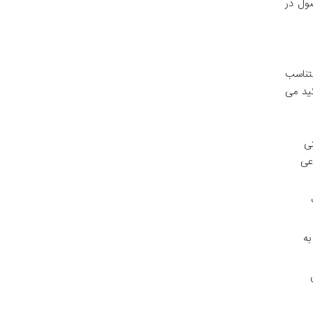
صول در
تناسب
کید می
ی
عی
به