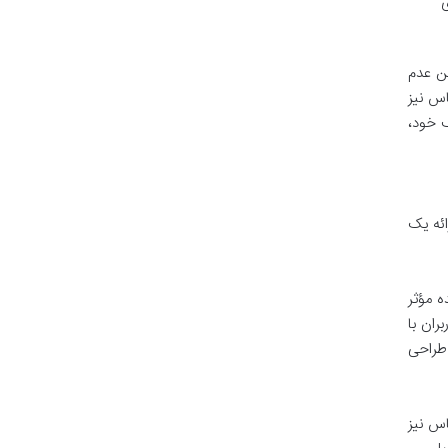
ی
ین عدم
س نیز
ف خود،
ائه یک
 مؤثر
ران با
طراحی
اس نیز