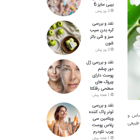
بیبی سایز 6
3 روز پیش
نقد و بررسی
کره بدن سیب
سبز و شی باتر
شون
3 روز پیش
نقد و بررسی ژل
دور چشم
پوست دارای
چروک های
سطحی رفلکتا
1 هفته پیش
نقد و بررسی
تونر پاک کننده
ساس و
ویتامین سی
طبیعی
پلاس پوست
چرب نئودرم
1 هفته پیش