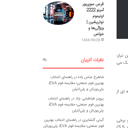
قرص سوپریور
آمینو 2222
اپتیموم
نوتریشین |
ویژگی‌ها و
خواص
1404/09/28
نیاز،
نظرات کاربران
کمک می
شاهرخ عباس زاده
در
راهنمای انتخاب
بهترین فوم صنعتی؛ مقایسه فوم EVA،
پلی‌یورتان و پلی‌اتیلن
 ای از
پرویز طباطبایی نژاد
در
راهنمای انتخاب
بهترین فوم صنعتی؛ مقایسه فوم EVA،
پلی‌یورتان و پلی‌اتیلن
گیتی گلشایری
در
راهنمای انتخاب بهترین
 برخی
فوم صنعتی؛ مقایسه فوم EVA، پلی‌یورتان
سورفکتانت های خشن (مانند سدیم لوریل سولفات یا SLES/SLS) می توانند pH طبیعی پوست را که معمولاً کمی اسیدی (حدود 5.5)