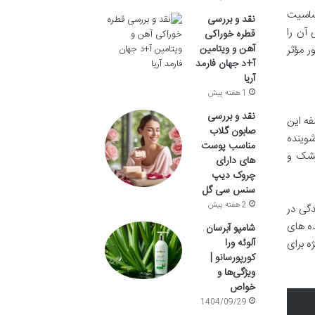
ساسیت
نقد و بررسی
م زده، سد دفاعی آن را
قطره خوراکی
آهن و ویتامین
ر مؤثر
آ+د جهان فارمد
آریا
1 هفته پیش
نقد و بررسی
سفه این
صابون گلاب
وینده
مناسب پوست
خشک و
های دارای
چروک دیپ
سنس سی گل
2 هفته پیش
گی در
ده های
شامپو آبرسان
آلوئه ورا
ه برای
کورپورسانو |
ویژگی‌ها و
خواص
1404/09/29