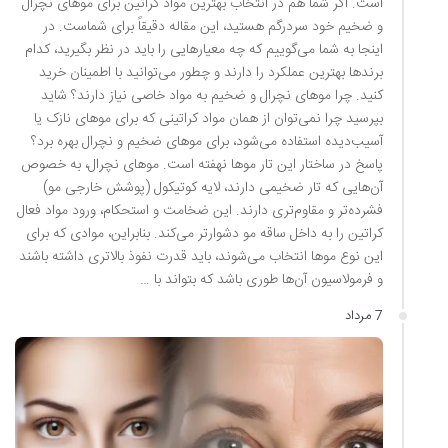
است. اگر شما هم در انتخاب بهترین مواد کراتین برای موهای نچرال
و ضخیم خود سردرگم هستید، این مقاله دقیقاً برای شماست. در
اینجا به شما می‌گوییم که چه معیارهایی را باید در نظر بگیرید، کدام
برندها بهترین عملکرد را دارند و چطور می‌توانید با اطمینان خرید
کنید. چرا موهای نچرال و ضخیم به مواد خاصی نیاز دارند؟ شاید
بپرسید چرا نمی‌توان از همان مواد کراتینی که برای موهای نازک یا
آسیب‌دیده استفاده می‌شود، برای موهای ضخیم و نچرال بهره برد؟
پاسخ در ساختار این تار موها نهفته است. موهای نچرال، به خصوص
آن‌هایی که تار ضخیمی دارند، لایه کوتیکول (پوشش خارجی مو)
فشرده‌تر و مقاوم‌تری دارند. این ضخامت و استحکام، ورود مواد فعال
کراتین را به داخل ساقه مو دشوارتر می‌کند. بنابراین، موادی که برای
این نوع موها انتخاب می‌شوند، باید قدرت نفوذ بالاتری داشته باشند
و فرمولاسیون آن‌ها طوری باشد که بتواند با …
7 مرداد