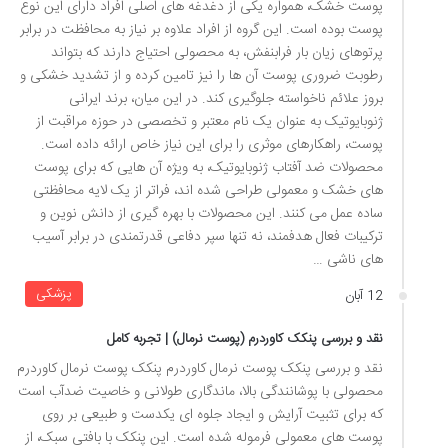
پوست خشک، همواره یکی از دغدغه های اصلی افراد دارای این نوع
پوست بوده است. این گروه از افراد علاوه بر نیاز به محافظت در برابر
پرتوهای زیان بار فرابنفش، به محصولی احتیاج دارند که بتواند
رطوبت ضروری پوست آن ها را نیز تامین کرده و از تشدید خشکی و
بروز علائم ناخواسته جلوگیری کند. در این میان، برند ایرانی
ژنوبایوتیک به عنوان یک نام معتبر و تخصصی در حوزه مراقبت از
پوست، راهکارهای موثری را برای این نیاز خاص ارائه داده است.
محصولات ضد آفتاب ژنوبایوتیک، به ویژه آن هایی که برای پوست
های خشک و معمولی طراحی شده اند، فراتر از یک لایه محافظتی
ساده عمل می کنند. این محصولات با بهره گیری از دانش نوین و
ترکیبات فعال هدفمند، نه تنها سپر دفاعی قدرتمندی در برابر آسیب
های ناشی …
پزشکی
12 آبان
نقد و بررسی پنکک کاوردرم (پوست نرمال) | تجربه کامل
نقد و بررسی پنکک پوست نرمال کاوردرم پنکک پوست نرمال کاوردرم
محصولی با پوشانندگی بالا، ماندگاری طولانی و خاصیت ضدآب است
که برای تثبیت آرایش و ایجاد جلوه ای یکدست و طبیعی بر روی
پوست های معمولی فرموله شده است. این پنکک با بافتی سبک، از