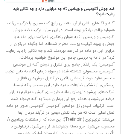
ضد جوش آکنومیس و ویتامین C؛ چه مزایایی دارد و چه نکاتی باید
رعایت شود؟
آکنه و لک‌های ناشی از آن، معضلی رایج که بسیاری را درگیر می‌کند،
همواره چالش‌برانگیز بوده است. در این میان، ترکیب ضد جوش
آکنومیس و ویتامین C به عنوان راهکاری قدرتمند برای مقابله با
جوش و بهبود کیفیت پوست مطرح شده‌اند. اما چگونه می‌توان از
مزایای این دو ماده در کنار هم بهره‌مند شد و چه نکاتی را باید رعایت
کرد؟ در ادامه به بررسی جامع این موضوع خواهیم پرداخت.
آکنومیس: یک راهکار جامع برای کنترل و درمان آکنه ژل موضعی
آکنومیس، محصولی شناخته شده در حوزه درمان آکنه، به دلیل ترکیب
منحصربه‌فرد خود، اثربخشی بالایی در کنترل جوش‌های فعال و
پیشگیری از تشکیل ضایعات جدید دارد. این محصول، که توسط
شرکت‌های پیشرو داروسازی مانند داروسازی کیش مدیفارم به بازار
عرضه می‌شود، با هدف رفع نیاز بیماران مبتلا به آکنه فرموله شده
است. ترکیبات کلیدی ژل موضعی آکنومیس آکنومیس حاوی دو ماده
فعال اصلی است که هر یک نقش مهمی در فرآیند درمان ایفا
می‌کنند: ترتینوئین (Tretinoin): این ماده که از مشتقات ویتامین A
محسوب می‌شود، جزو دسته رتینوئیدها قرار می‌گیرد. ترتینوئین با
تأثیر بر روند تجدید سلولی پوست، از انسداد فولیکول‌های مو