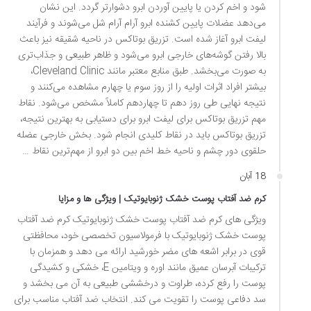
شود و اخم کردن یا پایین آوردن ابرو دشوارتر گردد. این نشان
می‌دهد عضلات پایین کشنده ابرو آرام آرام شل می‌شوند و فرآیند
لیفت ابرو آغاز شده است. تزریق بوتاکس در ناحیه شقیقه نیز باعث
بالا رفتن گوشه‌های خارجی ابرو می‌شود و ظاهر طبیعی و جذاب‌تری
به صورت می‌بخشد. طبق منابع معتبر مانند Cleveland Clinic،
بیشتر افراد اثرات اولیه را از روز سوم یا چهارم مشاهده می‌کنند و
نتیجه نهایی طی روز دهم تا چهاردهم کاملاً مشخص می‌شود. نقاط
مهم تزریق بوتاکس برای لیفت ابرو برای دستیابی به بهترین نتیجه،
تزریق بوتاکس باید در نقاط کلیدی انجام شود. بخش خارجی عضله
حلقوی دور چشم و ناحیه خط اخم بین دو ابرو از مهم‌ترین نقاط …
18 آبان
کرم ضد آفتاب پوست خشک ژنوبایوتیک | ویژگی ها و مزایا
ویژگی های کرم ضد آفتاب پوست خشک ژنوبایوتیک کرم ضد آفتاب
پوست خشک ژنوبایوتیک با فرمولاسیون تخصصی خود، محافظتی
قوی در برابر اشعه های مضر خورشید ارائه می دهد و همزمان با
ترکیبات آبرسان عمیق مانند اوره و ویتامین E، خشکی و کشیدگی
پوست را رفع کرده، طراوت و درخششی طبیعی به آن می بخشد و
سد دفاعی پوست را تقویت می کند. انتخاب ضد آفتاب مناسب برای