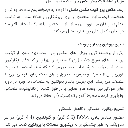
مزایا و نقاط قوت پودر مکس پرو الیت مکس ماسل
پودر
مکس پرو الیت مکس ماسل
با توجه به فرمولاسیون منحصر به فرد و
هدفمند خود، مزایای متعددی را برای ورزشکاران و علاقه مندان به تناسب
اندام به ارمغان می آورد. این مزایا، این محصول را به یک انتخاب قدرتمند
در میان مکمل های پروتئینی تبدیل می کند.
تامین پروتئین پایدار و پیوسته
یکی از برجسته ترین ویژگی های مکس پرو الیت، بهره مندی از ترکیب
پروتئین های سریع جذب (وی کنسانتره و ایزوله) و کندجذب (کازئین)
است. این ترکیب هوشمندانه، تضمین می کند که آمینو اسیدها به صورت
فوری پس از مصرف و سپس به تدریج و برای مدت زمان طولانی تری به
عضلات می رسند. این جریان پایدار پروتئین به عضلات، به ویژه در دوره
های طولانی بین وعده های غذایی یا در طول شب، از کاتابولیسم عضلانی
جلوگیری کرده و محیط آنابولیک (سازنده) را حفظ می کند.
تسریع ریکاوری عضلانی و کاهش خستگی
حضور مقادیر بالای BCAA (6.6 گرم) و گلوتامین (4.4 گرم) در هر
سروینگ، به طور چشمگیری به
ریکاوری عضلات با پروتئین
کمک می کند.