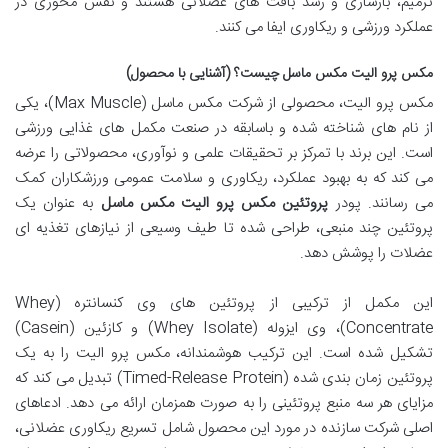
ترمیم، بازسازی و رشد بافت های عضلانی هستند و نقش محوری در
عملکرد ورزشی و ریکاوری ایفا می کنند.
مکس پرو الیت مکس ماسل چیست؟ (آشنایی با محصول)
مکس پرو الیت، محصولی از شرکت مکس ماسل (Max Muscle)، یکی
از نام های شناخته شده و باسابقه در صنعت مکمل های غذایی ورزشی
است. این برند با تمرکز بر تحقیقات علمی و نوآوری، محصولاتی را عرضه
می کند که به بهبود عملکرد، ریکاوری و سلامت عمومی ورزشکاران کمک
می رسانند. پودر
پروتئین مکس پرو الیت مکس ماسل
به عنوان یک
پروتئین چند منبعی، طراحی شده تا طیف وسیعی از نیازهای تغذیه ای
عضلات را پوشش دهد.
این مکمل از ترکیبی از پروتئین های وی کنسانتره (Whey
Concentrate)، وی ایزوله (Whey Isolate) و کازئین (Casein)
تشکیل شده است. این ترکیب هوشمندانه، مکس پرو الیت را به یک
پروتئین زمان بندی شده (Timed-Release Protein) تبدیل می کند که
مزایای هر سه منبع پروتئینی را به صورت همزمان ارائه می دهد. ادعاهای
اصلی شرکت سازنده در مورد این محصول شامل تسریع ریکاوری عضلانی،