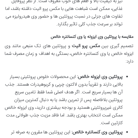
نیز به کیفیت بالا و طعم های خوب معروف است. از نظر پروفایل
غذایی، ممکن است شباهت هایی با مکس پرو الیت داشته باشد، اما
تفاوت های جزئی در نسبت پروتئین ها و حضور وی هیدرولیزه می
تواند بر سرعت جذب کلی تاثیر بگذارد.
مقایسه با پروتئین وی ایزوله یا وی کنسانتره خالص
تصمیم گیری بین
مکس پرو الیت
و پروتئین های تک منبعی مانند وی
ایزوله خالص یا وی کنسانتره خالص، بستگی به اهداف و زمان مصرف شما
دارد:
پروتئین وی ایزوله خالص:
این محصولات خلوص پروتئینی بسیار
بالایی دارند و تقریباً بدون لاکتوز، چربی و کربوهیدرات هستند. جذب
آن ها بسیار سریع است. اگر هدف اصلی شما فقط تامین سریع
پروتئین بلافاصله پس از تمرین باشد یا به دنبال کمترین میزان
کالری غیرپروتئینی هستید و بودجه بیشتری دارید، وی ایزوله خالص
ممکن است انتخاب بهتری باشد. اما فاقد مزیت جذب طولانی مدت
کازئین است.
پروتئین وی کنسانتره خالص:
این پروتئین ها مقرون به صرفه تر