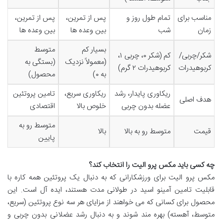
مناسب برای
تمام طول روز و
پس از تمرین،
پس از تمرین،
زمان
شب
بین وعده ها
بین وعده ها
بسیار کم
متوسط
شکر/چربی/
کم (شکر ۰، چربی ۱،
(معمولاً نزدیک
(بستگی به
کربوهیدرات
کربوهیدرات ۲ گرم)
به ۰)
محصول)
ریکاوری پایدار، رشد
ریکاوری سریع،
تامین پروتئین
هدف اصلی
عضله بدون چربی
خلوص بالا
اقتصادی
متوسط رو به
قیمت
متوسط رو به بالا
بالا
پایین
چه کسی باید مکس پرو الیت را انتخاب کند؟
مکس پرو الیت برای ورزشکارانی که به دنبال یک پروتئین همه کاره با
قابلیت تامین آمینو اسید در طولانی مدت هستند، ایده آل است. این
محصول برای کسانی که می خواهند از مزایای هر سه نوع پروتئین (سریع،
متوسط، آهسته) بهره مند شوند و به دنبال رشد عضلانی بدون چربی و