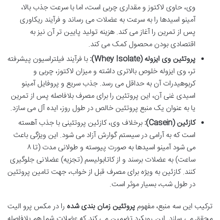
وی، حاوی لاکتوز و مقداری چربی است، اما با سرعت جذب بالا،
آمینو اسیدها را به سرعت به عضلات می رساند و فرآیند ریکاوری
پس از تمرین را آغاز می کند. هزینه تولید پایین تر آن نیز به
اقتصادی بودن محصول کمک می کند.
پروتئین وی ایزوله (Whey Isolate):
با فرآیند فیلتراسیون پیشرفته
تر، وی ایزوله خلوص بالاتری داشته و میزان لاکتوز، چربی و
کربوهیدرات آن به حداقل می رسد. جذب سریع و پروفایل آمینو
اسیدی غنی آن، این پروتئین را برای مصرف بلافاصله پس از تمرین
یا به عنوان یک منبع پروتئین خالص در طول روز، ایده آل می سازد.
کازئین (Casein):
برخلاف وی، کازئین پروتئینی با جذب آهسته
است که به آرامی در سیستم گوارش آزاد می شود. این ویژگی باعث
می شود آمینو اسیدها به صورت پیوسته و طولانی مدت (تا ۸
ساعت) به عضلات برسند و از کاتابولیسم (تجزیه) عضلانی جلوگیری
کنند. کازئین به ویژه برای مصرف قبل از خواب، جهت تامین پروتئین
در طول شب، بسیار موثر است.
ترکیب این سه منبع، مفهوم
پروتئین زمان بندی شده
را در مکس پرو الیت
محقق می سازد. این رویکرد تضمین می کند که عضلات شما هم بلافاصله