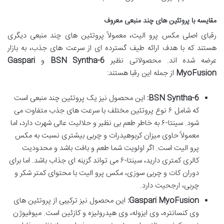
مقایسه با پروتئین های چند منبعی معروف
رقبای اصلی مکس پرو الیت، معمولاً پروتئین های چند منبعی دیگری
هستند که با هدف ارائه طیف گسترده ای از سرعت های جذب، به بازار
عرضه شده اند. محصولاتی نظیر
BSN Syntha-6
و
Gaspari
MyoFusion
از جمله این رقبا هستند:
BSN Syntha-6:
این محصول نیز یک پروتئین چند منبعی است
که شامل ۶ نوع پروتئین مختلف با سرعت های جذب متفاوت می
شود. سینتا-۶ به خاطر طعم بی نظیر و حلالیت عالی شهرت دارد، اما
معمولاً حاوی میزان کربوهیدرات و چربی بیشتری نسبت به مکس
پرو الیت است. اگر اولویت شما طعم و بافت باشد و محدودیت
کالری کمتری دارید، سینتا-۶ می تواند گزینه ای جذاب باشد. اما برای
دوران کات و چربی سوزی، مکس پرو الیت با محتوای کمتر شکر و
چربی، ارجحیت دارد.
Gaspari MyoFusion:
این محصول نیز ترکیبی از پروتئین های
وی کنسانتره، وی ایزوله، وی هیدرولیزه و کازئین است. میوفیوژن