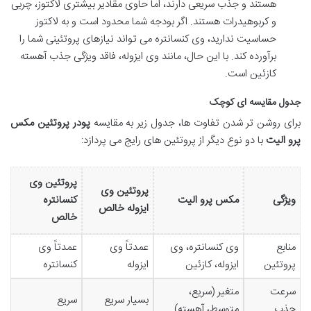
هستند و جذب سریعی دارند، اما حاوی مقادیر بیشتری لاکتوز، چربی
و کربوهیدرات هستند. اگر بودجه شما محدود است و به لاکتوز
حساسیت ندارید، وی کنسانتره می تواند نیازهای پروتئینی شما را
برآورده کند. با این حال، مانند وی ایزوله، فاقد ویژگی جذب آهسته
کازئین است.
جدول مقایسه ای کوچک
برای روشن تر شدن تفاوت ها، جدول زیر به مقایسه
پودر پروتئین مکس
پرو الیت
با دو نوع دیگر از پروتئین های رایج می پردازد:
پروتئین وی
پروتئین وی
ویژگی
مکس پرو الیت
کنسانتره
ایزوله خالص
خالص
منابع
وی کنسانتره، وی
عمدتاً وی
عمدتاً وی
پروتئین
ایزوله، کازئین
ایزوله
کنسانتره
سرعت
متغیر (سریع،
بسیار سریع
سریع
جذب
متوسط، آهسته)