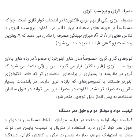
مصرف انرژی و برچسب انرژی
مصرف انرژی یکی از مهم ترین فاکتورها در انتخاب کولر گازی است، چرا که
مستقیماً بر هزینه های ماهیانه برق تأثیر می گذارد. برچسب انرژی با
کلاس هایی از A تا G، میزان بهینگی مصرف را نشان می دهد که A بهترین
رده است (و گاهی A+++ نیز دیده می شود).
کولرهای گازی گری، خصوصاً مدل های اینورتردار، معمولاً در رده های بالای
برچسب انرژی (A و بالاتر) قرار می گیرند. این ویژگی باعث می شود که
گری در مقایسه با بسیاری از برندهای اقتصادی تر که فاقد تکنولوژی
اینورتر هستند یا کمپرسورهای کم بازده تری دارند، در بلندمدت بسیار
مقرون به صرفه تر باشد. تفاوت در مصرف برق می تواند در طول سالیان
استفاده، به پس انداز قابل توجهی منجر شود.
کیفیت مواد و مونتاژ: دوام و طول عمر دستگاه
کیفیت مواد اولیه و دقت در فرآیند مونتاژ، ارتباط مستقیمی با دوام و
طول عمر کولر گازی دارد. استفاده از متریال با کیفیت پایین می تواند
منجر به استهلاک سریع، نیاز به تعمیرات مکرر و کاهش کارایی دستگاه