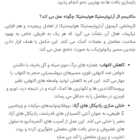
بازسازی بافت ها به بهترین نحو انجام پذیرد.
مکانیسم اثر آرترولیستیکا هولیستیکا: چگونه عمل می کند؟
اثربخشی کپسول آرترولیستیکا هولیستیکا از تعامل پیچیده و هم افزایی
ترکیبات فعال آن نشأت می گیرد که هر یک به طریقی خاص به بهبود
سلامت مفاصل و عضلات کمک می کنند. این مکمل با هدف قرار دادن
چندین مسیر پاتولوژیک، به صورت جامع عمل می کند:
کاهش التهاب:
عصاره های برگ مویز سیاه و گل بامیه، با داشتن
خواص ضد التهابی قوی، مسیرهای بیوشیمیایی منجر به التهاب را
مهار می کنند. این امر به کاهش تولید واسطه های التهابی نظیر
پروستاگلاندین ها و لکوترین ها کمک کرده و در نتیجه درد، تورم و
قرمزی در مفاصل را به حداقل می رساند.
خنثی سازی رادیکال های آزاد:
بیوفلاونوئیدهای مرکبات و ویتامین
E طبیعی، به عنوان آنتی اکسیدان های قدرتمند، رادیکال های آزاد
مضر را خنثی می کنند. این عمل از آسیب های اکسیداتیو به سلول
های غضروفی و سایر بافت های مفصلی جلوگیری کرده و روند
تخریب و پیری مفاصل را کند می سازد.