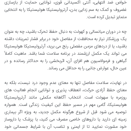
خواص ضد التهابی، آنتی اکسیدانی قوی، توانایی حمایت از بازسازی
غضروف و کمک به سم زدایی بدن، آرترولیستیکا هولیستیکا را به انتخابی
متمایز تبدیل کرده است.
چه در دوران میانسالی و کهولت به دنبال حفظ تحرک باشید، چه به عنوان
یک ورزشکار نیاز به محافظت از مفاصل خود در برابر فشار تمرینات داشته
باشید، یا از دردهای مزمن مفصلی رنج می برید، آرترولیستیکا هولیستیکا
می تواند یک مکمل ارزشمند در برنامه سلامت شما باشد. ماهیت کاملاً
گیاهی و فرمولاسیون هم افزای آن، اثربخشی را به حداکثر رسانده و در
عین حال، عوارض جانبی را به حداقل می رساند.
در نهایت، سلامت مفاصل تنها به معنای عدم وجود درد نیست، بلکه به
معنای حفظ آزادی حرکت، انعطاف پذیری و توانایی انجام فعالیت های
روزمره با سهولت است. انتخاب آگاهانه مکملی مانند آرترولیستیکا
هولیستیکا، گامی مهم در مسیر حفظ این کیفیت زندگی است. همواره
توصیه می شود قبل از شروع هرگونه مکمل جدید، به ویژه اگر بیماری
زمینه ای دارید یا داروهای خاصی مصرف می کنید، با پزشک یا داروساز
خود مشورت نمایید تا از ایمنی و تناسب آن با شرایط جسمانی خود