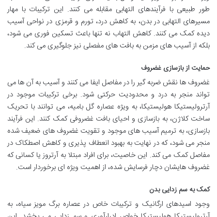
طور طبیعی با فرآیندهای التهابی مقابله می کنند. این ترکیبات با مهار
مسیرهای التهابی در بدن، به کاهش درد، تورم و قرمزی در نواحی آسیب
دیده کمک می کنند. کاهش التهاب نه تنها باعث تسکین فوری می شود،
بلکه از آسیب های مزمن به بافت های مفصلی نیز جلوگیری می کند.
حمایت از بازسازی غضروف
غضروف ها نقش ضربه گیر را در مفاصل ایفا می کنند و آسیب به آن ها می
تواند منجر به درد و محدودیت حرکتی شود. برخی ترکیبات موجود در
آرترولیستیکا هولیستیکا، به ویژه عصاره گل بامیه، می توانند با تحریک
ساخت کلاژن، به بازسازی و احیای بافت غضروفی کمک کنند. این فرآیند
بازسازی، به ترمیم آسیب های موجود و تقویت غضروف های ضعیف شده
منجر می شود، که در نهایت به بهبود انعطاف پذیری و کاهش اصطکاک در
مفاصل کمک می کند. این خاصیت، برای افراد مبتلا به آرتروز یا کسانی که
غضروف هایشان دچار فرسایش شده، از اهمیت ویژه ای برخوردار است.
کمک به سم زدایی بدن
وجود اسیدهای ارگانیک و ترکیبات خاص در عصاره برگ مویز سیاه، به
آرترولیستیکا هولیستیکا خواص ادرارآوری و سم زدایی می بخشد. این