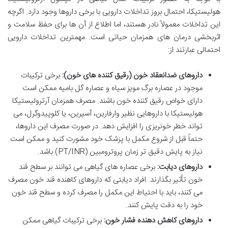
هولیستیکا، احتمال بروز تداخلات دارویی با برخی داروها وجود دارد. اگرچه
این تداخلات معمولاً نادر هستند، اما اطلاع از آن ها برای حفظ سلامت و
اثربخشی درمان های همزمان حیاتی است. مهمترین تداخلات دارویی
احتمالی عبارتند از:
داروهای ضدانعقاد خون (رقیق کننده های خون):
برخی ترکیبات
موجود در عصاره برگ مویز سیاه و عصاره گل بامیه ممکن است
دارای خواص رقیق کننده خون باشند. مصرف همزمان آرترولیستیکا
هولیستیکا با داروهایی نظیر وارفارین، آسپرین، یا کلوپیدوگرل، می
تواند خطر خونریزی را افزایش دهد. در صورت مصرف این داروها،
حتماً قبل از شروع مکمل با پزشک خود مشورت کنید و ممکن است
نیاز به پایش دقیق تر زمان پروترومبین (PT/INR) باشد.
داروهای دیابت:
برخی عصاره های گیاهی می توانند بر سطح قند
خون تأثیر بگذارند. افراد دیابتی که داروهای کاهنده قند خون مصرف
می کنند، باید با احتیاط این مکمل را مصرف کرده و سطح قند خون
خود را به دقت پایش کنند.
داروهای کاهش دهنده فشار خون:
برخی ترکیبات گیاهی ممکن