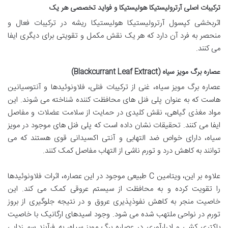
ترکیبات اصلی آرترولیستیکا هولیستیکا و فواید تخصصی هر یک
اثربخشی کپسول آرترولیستیکا هولیستیکا ریشه در ترکیبات فعال و
منحصر به فرد آن دارد که هر یک نقش مکمل و تقویتی برای دیگری ایفا
می کنند.
عصاره برگ مویز سیاه (Blackcurrant Leaf Extract)
عصاره برگ مویز سیاه، غنی از ترکیبات فنلی، فلاونوئیدها و آنتوسیانین
هاست که به عنوان پلی فنل های محافظت کننده شناخته می شوند. این
مواد مغذی گیاهی، نقش کلیدی در حمایت از سلامت عضلات و مفاصل
ایفا می کنند. تحقیقات نشان داده است که پلی فنل های موجود در مویز
سیاه، دارای خواص ضد التهابی و آنتی اکسیدانی قوی هستند که می
توانند به کاهش درد و تورم ناشی از التهاب مفاصل کمک کنند.
علاوه بر این، ویتامین C طبیعی موجود در این عصاره، اثرات فلاونوئیدها
را تقویت کرده و به محافظت از سیستم عروقی کمک می کند. این
خاصیت منجر به کاهش نفوذپذیری عروق و در نتیجه جلوگیری از بروز
تورم در نواحی ملتهب شده می شود. وجود اسیدهای ارگانیک با خاصیت
باکتری کشی و ادرارآوری در عصاره برگ مویز سیاه، به فرآیند سم زدایی