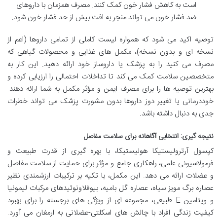
است به کاهش فشار خون کمک کنند. مصرف همزمان با داروهای
ضد فشار خون می تواند منجر به افت بیش از حد فشار خون شود.
توصیه اکید می شود که همواره لیست کاملی از تمامی داروها (اعم از
نسخه ای و بدون نسخه)، مکمل های غذایی و محصولات گیاهی که
مصرف می کنید را به پزشک یا داروساز خود ارائه دهید. این کار به
متخصصین سلامت کمک می کند تا تداخلات احتمالی را ارزیابی کرده و
بهترین توصیه ها را برای مصرف ایمن و مؤثر مکمل به شما ارائه دهند.
خوددرمانی یا تغییر دوز داروها بدون مشورت پزشک می تواند خطرات
جدی به دنبال داشته باشد.
نتیجه گیری: انتخابی آگاهانه برای سلامت مفاصل
کپسول آرترولیستیکا هولیستیکا، با بهره گیری از قدرت طبیعت و
فرمولاسیونی علمی، راهکاری جامع و مؤثر برای حمایت از سلامت مفاصل
و عضلات ارائه می دهد. این مکمل، با تکیه بر ترکیبات ارزشمندی نظیر
عصاره برگ مویز سیاه، عصاره گل بامیه، بیوفلاونوئیدهای مرکبات لیمونیا
و ویتامین E طبیعی، مجموعه ای از ویژگی های برجسته را برای بهبود
کیفیت زندگی افراد با چالش های اسکلتی-عضلانی به ارمغان می آورد.