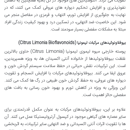
تقویت می گردد. آنتوسیانین های موجود در گل بامیه همچنین به کاهش
نفوذپذیری و افزایش تحکیم دیواره های عروقی کمک می کنند، که در
نهایت به جلوگیری از افزایش تورم، التهاب و قرمزی در مفاصل منجر می
شود. این خاصیت ضد التهابی، در تسکین درد و بهبود کیفیت زندگی افراد
مبتلا به مشکلات مفصلی بسیار سودمند است.
بیوفلاونوئیدهای مرکبات لیمونیا (Citrus Limonia Bioflavonoids)
پوسته خارجی میوه لیموی لیمونیا (Citrus Limonia) حاوی بالاترین
غلظت بیوفلاونوئیدها از خانواده آنتی اکسیدان ها، به ویژه هسپریدین،
است. این ترکیبات، نقش حیاتی در حفظ سلامت سیستم گردش خون و
عروق ایفا می کنند. بیوفلاونوئیدهای مرکبات با افزایش انسجام و تقویت
دیواره های عروقی، به حفظ گردش خون طبیعی در رگ ها کمک می کنند.
این ویژگی به ویژه در کاهش تورم و بهبود خون رسانی به بافت های
مفصلی حائز اهمیت است.
علاوه بر این، بیوفلاونوئیدهای مرکبات به عنوان مکمل قدرتمندی برای
سایر عصاره های گیاهی موجود در کپسول آرترولیستیکا عمل می کنند. آن
ها با تقویت اثرات آنتی اکسیدانی و ضد التهابی سایر ترکیبات، به اثربخشی