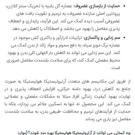
حمایت از بازسازی غضروف:
عصاره گل بامیه با تحریک سنتز کلاژن،
پروتئین اصلی سازنده غضروف، به ترمیم و تقویت بافت های
غضروفی آسیب دیده کمک می کند. این فرآیند، پایداری و انعطاف
پذیری مفاصل را بهبود می بخشد و اصطکاک را کاهش می دهد.
سم زدایی و پاکسازی:
ترکیبات ادرارآور و باکتری کش موجود در
عصاره برگ مویز سیاه، به دفع سموم و مواد زائد از بدن کمک می
کنند. این سم زدایی می تواند به کاهش بار التهابی کلی بدن و بهبود
محیط مفصلی کمک کند، که برای سلامت بلندمدت مفاصل ضروری
است.
از طریق این مکانیسم های متعدد، آرترولیستیکا هولیستیکا به صورت
جامع به کاهش درد، بهبود دامنه حرکتی، افزایش انعطاف پذیری و در
نهایت، بهبود کیفیت زندگی افراد مبتلا به مشکلات مفصلی و عضلانی
کمک می کند. این محصول نه تنها به تسکین علائم می پردازد، بلکه با
حمایت از فرآیندهای ترمیم و محافظت طبیعی بدن، به سلامت بلندمدت
مفاصل نیز یاری می رساند.
چه کسانی می توانند از آرترولیستیکا هولیستیکا بهره مند شوند؟ (موارد