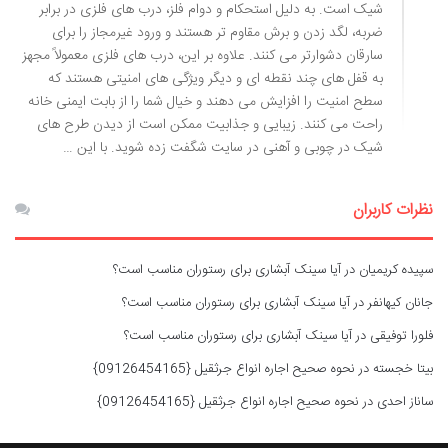
شیک است. به دلیل استحکام و دوام فلز، درب های فلزی در برابر
ضربه، لگد زدن و برش مقاوم تر هستند و ورود غیرمجاز را برای
سارقان دشوارتر می کنند. علاوه بر این، درب های فلزی معمولاً مجهز
به قفل های چند نقطه ای و دیگر ویژگی های امنیتی هستند که
سطح امنیت را افزایش می دهند و خیال شما را از بابت ایمنی خانه
راحت می کنند. زیبایی و جذابیت ممکن است از دیدن طرح های
شیک در چوبی و آهنی در سایت شگفت زده شوید. با این …
نظرات کاربران
سپیده کریمیان
در
آیا سینک آبشاری برای رستوران مناسب است؟
جانان کیهانفر
در
آیا سینک آبشاری برای رستوران مناسب است؟
فلورا توفیقی
در
آیا سینک آبشاری برای رستوران مناسب است؟
بیتا خجسته
در
نحوه صحیح اجاره انواع جرثقیل {09126454165}
ساناز احدی
در
نحوه صحیح اجاره انواع جرثقیل {09126454165}